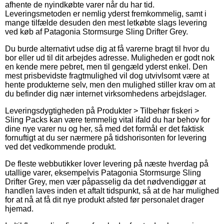
afhente de nyindkøbte varer når du har tid.
Leveringsmetoden er nemlig yderst fremkommelig, samt i
mange tilfælde desuden den mest letkøbte slags levering
ved køb af Patagonia Stormsurge Sling Drifter Grey.
Du burde alternativt udse dig at få varerne bragt til hvor du
bor eller ud til dit arbejdes adresse. Muligheden er godt nok
en kende mere pebret, men til gengæld yderst enkel. Den
mest prisbevidste fragtmulighed vil dog utvivlsomt være at
hente produkterne selv, men den mulighed stiller krav om at
du befinder dig nær internet virksomhedens arbejdslager.
Leveringsdygtigheden på Produkter > Tilbehør fiskeri >
Sling Packs kan være temmelig vital ifald du har behov for
dine nye varer nu og her, så med det formål er det faktisk
fornuftigt at du ser nærmere på tidshorisonten for levering
ved det vedkommende produkt.
De fleste webbutikker lover levering på næste hverdag på
utallige varer, eksempelvis Patagonia Stormsurge Sling
Drifter Grey, men vær påpasselig da det nødvendiggør at
handlen laves inden et aftalt tidspunkt, så at de har mulighed
for at nå at få dit nye produkt afsted før personalet drager
hjemad.