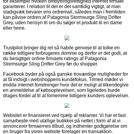
for eksempel hvilken ombytningsrettighed internet firmaet
garanterer. I relation til det er det samtidig vigtigt, at man
stadigvæk bevarer ens ordremail, således man i fremtiden
kan påvise ordren af Patagonia Stormsurge Sling Drifter
Grey, uden hensyn til om du søger et produkt til en dame
eller herre.
Trustpilot bringer dig ret så habile genveje til at tolke en
række tidligere forbrugeres domme og derfor er det godt, at
du besigtiger online firmaets ratings af Patagonia
Stormsurge Sling Drifter Grey før du shopper.
Facebook byder på også ganske troværdige muligheder for
at få indsigt i webshoppens kundefokus. Tilmed møder vi
endda internet forretninger hvor det er muligt at tilkendegive
en anmeldelse af købsoplevelsen, som ligeledes burde
drages fordel af til at fornemme tidligere kunders oplevelser.
Websitet er finansieret ved hjælp af reklamer. Vi har et fast
samarbejde med utallige butikker på nettet i form af at vi
annoncerer firmaernes tilbud, og indhenter godtgørelse om
en bruger fra vores website foretager en transaktion.