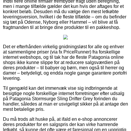
Indtil flere online firmaer frembyder fragt uden beregning,
men i mange tilfælde gælder det kun hvis der aftages for et
konkret beløb. Desuden må du vælge den mest letkøbte
leveringsversion, hvilket i de fleste tilfælde – om du befinder
sig tæt på Odense, Nyborg eller Hammel – vil blive at få
fragtmanden til at bringe dine produkter til en pakkeshop.
Det er efterhånden virkelig gnidningsløst for alle og enhver
at sammenligne priser (via fx PriceRunner) fra forskellige
internet webshops, og til tak har de fleste Patagonia online
shops ikke kunne slippe for at reducere salgsværdien på
deres produkter – til babyer og børn, men også til herrer og
damer – betydeligt, og endda nogle gange garantere portofri
levering.
Til gengæld kan det immervæk vise sig indbringende at
besigtige nogle forskellige internet forretninger efter udsalg
på Patagonia Stormsurge Sling Drifter Grey forinden du
handler, således at man er usvigeligt sikker på at antage den
mest betalelige pris.
Du må trods alt huske på, at ifald en e-shop annoncerer
deres produkter for en salgspris der kan virke hamrende
letkøbt, så kunne det ofte være et faresignal om en uoprigtig