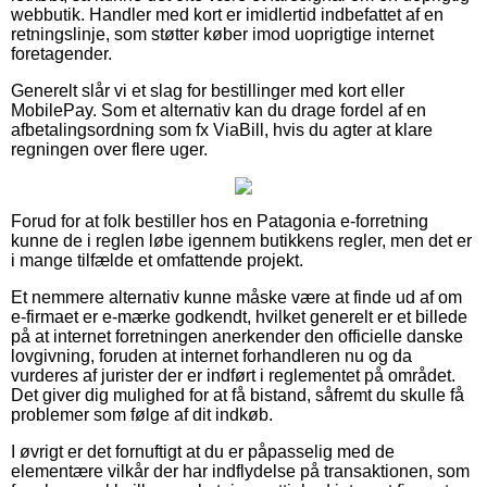
webbutik. Handler med kort er imidlertid indbefattet af en
retningslinje, som støtter køber imod uoprigtige internet
foretagender.
Generelt slår vi et slag for bestillinger med kort eller
MobilePay. Som et alternativ kan du drage fordel af en
afbetalingsordning som fx ViaBill, hvis du agter at klare
regningen over flere uger.
Forud for at folk bestiller hos en Patagonia e-forretning
kunne de i reglen løbe igennem butikkens regler, men det er
i mange tilfælde et omfattende projekt.
Et nemmere alternativ kunne måske være at finde ud af om
e-firmaet er e-mærke godkendt, hvilket generelt er et billede
på at internet forretningen anerkender den officielle danske
lovgivning, foruden at internet forhandleren nu og da
vurderes af jurister der er indført i reglementet på området.
Det giver dig mulighed for at få bistand, såfremt du skulle få
problemer som følge af dit indkøb.
I øvrigt er det fornuftigt at du er påpasselig med de
elementære vilkår der har indflydelse på transaktionen, som