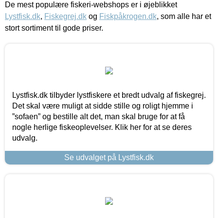
De mest populære fiskeri-webshops er i øjeblikket
Lystfisk.dk
,
Fiskegrej.dk
og
Fiskpåkrogen.dk
, som alle har et
stort sortiment til gode priser.
Lystfisk.dk tilbyder lystfiskere et bredt udvalg af fiskegrej.
Det skal være muligt at sidde stille og roligt hjemme i
”sofaen” og bestille alt det, man skal bruge for at få
nogle herlige fiskeoplevelser. Klik her for at se deres
udvalg.
Se udvalget på Lystfisk.dk