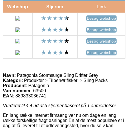
Webshop
Stjerner
Link
Besøg webshop
Besøg webshop
Besøg webshop
Besøg webshop
Navn:
Patagonia Stormsurge Sling Drifter Grey
Kategori:
Produkter > Tilbehør fiskeri > Sling Packs
Producent:
Patagonia
Varenummer:
63500
EAN:
889833036741
Vurderet til
4.4
ud af 5 stjerner baseret på
1
anmeldelser
En lang række internet firmaer giver nu om dage en lang
række forskellige fragtløsninger. En af de mest populære er i
dag at få leveret til et udleveringssted, hvor du selv kan