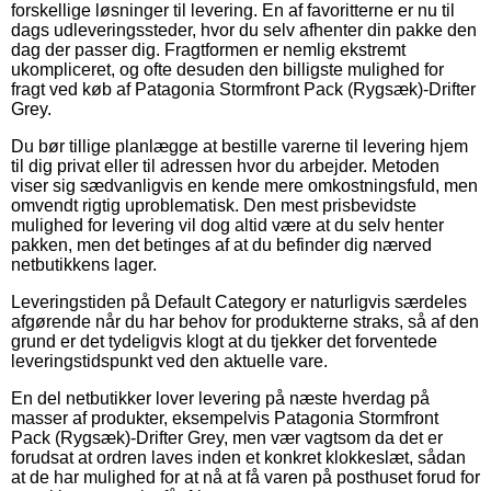
forskellige løsninger til levering. En af favoritterne er nu til
dags udleveringssteder, hvor du selv afhenter din pakke den
dag der passer dig. Fragtformen er nemlig ekstremt
ukompliceret, og ofte desuden den billigste mulighed for
fragt ved køb af Patagonia Stormfront Pack (Rygsæk)-Drifter
Grey.
Du bør tillige planlægge at bestille varerne til levering hjem
til dig privat eller til adressen hvor du arbejder. Metoden
viser sig sædvanligvis en kende mere omkostningsfuld, men
omvendt rigtig uproblematisk. Den mest prisbevidste
mulighed for levering vil dog altid være at du selv henter
pakken, men det betinges af at du befinder dig nærved
netbutikkens lager.
Leveringstiden på Default Category er naturligvis særdeles
afgørende når du har behov for produkterne straks, så af den
grund er det tydeligvis klogt at du tjekker det forventede
leveringstidspunkt ved den aktuelle vare.
En del netbutikker lover levering på næste hverdag på
masser af produkter, eksempelvis Patagonia Stormfront
Pack (Rygsæk)-Drifter Grey, men vær vagtsom da det er
forudsat at ordren laves inden et konkret klokkeslæt, sådan
at de har mulighed for at nå at få varen på posthuset forud for