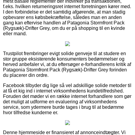
mest basale reglementer der indvirker på transaktionen,
f.eks. hvilken returneringsret internet forretningen kører med.
I den forbindelse er det samtidig afgørende, at man stadig
opbevarer ens købsbekræftelse, således man en anden
gang kan eftervise handlen af Patagonia Stormfront Pack
(Rygsæk)-Drifter Grey, om du er på shopping til en kvinde
eller mand.
Trustpilot frembringer evigt solide genveje til at studere en
stor gruppe eksisterende konsumenters bedømmelser og
herved anbefaler vi, at du eftersøger e-forhandlerens kritik af
Patagonia Stormfront Pack (Rygsæk)-Drifter Grey forinden
du placerer din ordre.
Facebook tilbyder dig lige så vel adskillige solide metoder til
at få et kig ind i internet virksomhedens kundetilfredshed.
Foruden det møder vi en række internet forhandlere som gør
det muligt at udforme en evaluering af virksomhedens
service, som ydermere burde tages i brug til at bedømme
hvor tilfredse kunderne er.
Denne hjemmeside er finansieret af annonceindtægter. Vi