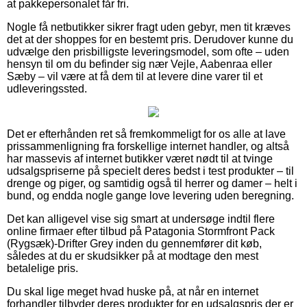
at pakkepersonalet får fri.
Nogle få netbutikker sikrer fragt uden gebyr, men tit kræves
det at der shoppes for en bestemt pris. Derudover kunne du
udvælge den prisbilligste leveringsmodel, som ofte – uden
hensyn til om du befinder sig nær Vejle, Aabenraa eller
Sæby – vil være at få dem til at levere dine varer til et
udleveringssted.
Det er efterhånden ret så fremkommeligt for os alle at lave
prissammenligning fra forskellige internet handler, og altså
har massevis af internet butikker været nødt til at tvinge
udsalgspriserne på specielt deres bedst i test produkter – til
drenge og piger, og samtidig også til herrer og damer – helt i
bund, og endda nogle gange love levering uden beregning.
Det kan alligevel vise sig smart at undersøge indtil flere
online firmaer efter tilbud på Patagonia Stormfront Pack
(Rygsæk)-Drifter Grey inden du gennemfører dit køb,
således at du er skudsikker på at modtage den mest
betalelige pris.
Du skal lige meget hvad huske på, at når en internet
forhandler tilbyder deres produkter for en udsalgspris der er