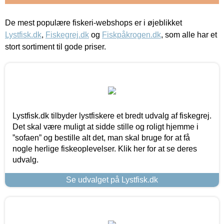
De mest populære fiskeri-webshops er i øjeblikket
Lystfisk.dk
,
Fiskegrej.dk
og
Fiskpåkrogen.dk
, som alle har et
stort sortiment til gode priser.
Lystfisk.dk tilbyder lystfiskere et bredt udvalg af fiskegrej.
Det skal være muligt at sidde stille og roligt hjemme i
”sofaen” og bestille alt det, man skal bruge for at få
nogle herlige fiskeoplevelser. Klik her for at se deres
udvalg.
Se udvalget på Lystfisk.dk