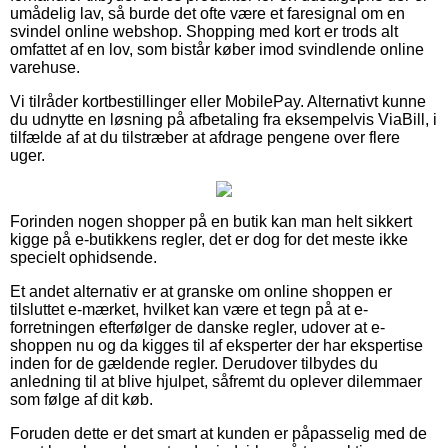
umådelig lav, så burde det ofte være et faresignal om en
svindel online webshop. Shopping med kort er trods alt
omfattet af en lov, som bistår køber imod svindlende online
varehuse.
Vi tilråder kortbestillinger eller MobilePay. Alternativt kunne
du udnytte en løsning på afbetaling fra eksempelvis ViaBill, i
tilfælde af at du tilstræber at afdrage pengene over flere
uger.
Forinden nogen shopper på en butik kan man helt sikkert
kigge på e-butikkens regler, det er dog for det meste ikke
specielt ophidsende.
Et andet alternativ er at granske om online shoppen er
tilsluttet e-mærket, hvilket kan være et tegn på at e-
forretningen efterfølger de danske regler, udover at e-
shoppen nu og da kigges til af eksperter der har ekspertise
inden for de gældende regler. Derudover tilbydes du
anledning til at blive hjulpet, såfremt du oplever dilemmaer
som følge af dit køb.
Foruden dette er det smart at kunden er påpasselig med de