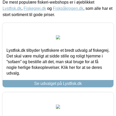
De mest populære fiskeri-webshops er i øjeblikket
Lystfisk.dk
,
Fiskegrej.dk
og
Fiskpåkrogen.dk
, som alle har et
stort sortiment til gode priser.
Lystfisk.dk tilbyder lystfiskere et bredt udvalg af fiskegrej.
Det skal være muligt at sidde stille og roligt hjemme i
”sofaen” og bestille alt det, man skal bruge for at få
nogle herlige fiskeoplevelser. Klik her for at se deres
udvalg.
Se udvalget på Lystfisk.dk