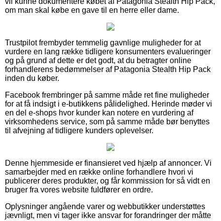
vil kunne dokumentere købet af Patagonia Stealth Hip Pack,
om man skal købe en gave til en herre eller dame.
Trustpilot frembyder temmelig gavnlige muligheder for at
vurdere en lang række tidligere konsumenters evalueringer
og på grund af dette er det godt, at du betragter online
forhandlerens bedømmelser af Patagonia Stealth Hip Pack
inden du køber.
Facebook frembringer på samme måde ret fine muligheder
for at få indsigt i e-butikkens pålidelighed. Herinde møder vi
en del e-shops hvor kunder kan notere en vurdering af
virksomhedens service, som på samme måde bør benyttes
til afvejning af tidligere kunders oplevelser.
Denne hjemmeside er finansieret ved hjælp af annoncer. Vi
samarbejder med en række online forhandlere hvori vi
publicerer deres produkter, og får kommission for så vidt en
bruger fra vores website fuldfører en ordre.
Oplysninger angående varer og webbutikker understøttes
jævnligt, men vi tager ikke ansvar for forandringer der måtte