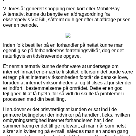
Vi foreslår generelt shopping med kort eller MobilePay.
Alternativt kunne du benytte en afdragsordning fra
eksempelvis ViaBill, såfremt du higer efter at afdrage prisen
over en periode.
Inden folk bestiller på en forhandler på nettet kunne man
egentlig se på forhandlerens forretningsvilkår, dog er det
naturligvis en tidskrævende opgave.
Et nemt alternativ kunne derfor være at undersøge om
internet firmaet er e-mærke tilsluttet, eftersom det burde være
et tegn på at internet virksomheden forstår de danske love,
foruden at internet virksomheden af og til tilses af jurister der
er indført i bestemmelserne på området. Dette er en god
lejlighed til at få hjælp, for så vidt du skulle få problemer i
processen med din bestilling.
Herudover er det prisværdigt at kunden er sat ind i de
primære betingelser der indvirker på handlen, f.eks. hvilken
ombytningsrettighed internet forhandleren har. I den
sammenhæng er det tillige relevant, at man når som helst
sikrer sin kvittering på e-mail, således man en anden gang