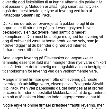
giver dig god fleksibilitet til at kunne afhente din pakke når
det passer dig. Metoden er altså rigtig smart, samt typisk
også den mest betalelige type af levering ved køb af
Patagonia Stealth Hip Pack.
Du kunne derudover overveje at få pakken bragt til din
bopæl eller til når du er på job. Leveringstypen bliver
beklageligvis en tak dyrere, men samtidig meget
ukompliceret. Den mest betalelige mulighed for levering vil
dog til enhver tid være at hente produkterne selv, som jo
nødvendiggør at du befinder dig nærved internet
forhandlerens tilholdssted.
Antal dages levering på Fisketasker og -rygsække er
temmelig essentiel ifald man mangler dine nye varer om kort
tid, så derfor er det temmelig meningsfuldt at man besigtiger
tidshorisonten for levering ved den vedkommende vare.
Mange internet firmaer giver løfte om levering på næste
hverdag på adskillige varer, eksempelvis Patagonia Stealth
Hip Pack, men vær påpasselig da det betinges af at ordren
placeres forinden et besluttet klokkeslæt, så at de garanteret
kan nå at få pakken klargjort inden lagerpersonalet har fri.
Nogle enkelte online firmaer præsterer fragtfri levering, men i