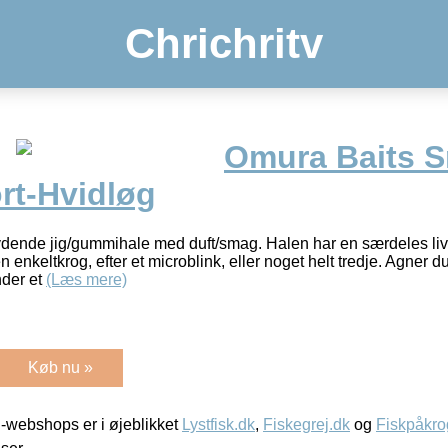
Chrichritv
Omura Baits S
rt-Hvidløg
dende jig/gummihale med duft/smag. Halen har en særdeles livl
enkeltkrog, efter et microblink, eller noget helt tredje. Agner d
nder et
(Læs mere)
Køb nu »
-webshops er i øjeblikket
Lystfisk.dk
,
Fiskegrej.dk
og
Fiskpåkro