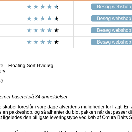
Besøg webshop
Besøg webshop
Besøg webshop
Besøg webshop
 – Floating-Sort-Hvidløg
ory
02
jerner baseret på
34
anmeldelser
lskaber foreslår i vore dage alverdens muligheder for fragt. En af
os en pakkeshop, og så afhenter du blot pakken når det passer d
st ligeledes den billigste leveringstype ved køb af Omura Baits 