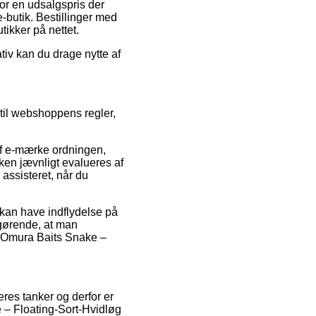
or en udsalgspris der
-butik. Bestillinger med
tikker på nettet.
ativ kan du drage nytte af
 til webshoppens regler,
af e-mærke ordningen,
en jævnligt evalueres af
 assisteret, når du
an have indflydelse på
fgørende, at man
f Omura Baits Snake –
res tanker og derfor er
 – Floating-Sort-Hvidløg