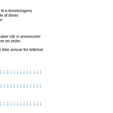
il e-forretningens
le af deres
r.
kaber når vi annoncerer
er en ordre.
 ikke ansvar for rettelser
1
1
1
1
1
1
1
1
1
1
1
1
1
1
1
1
1
1
1
1
1
1
1
1
1
1
1
1
1
1
1
1
1
1
1
1
1
1
1