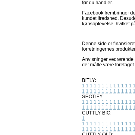
før du handler.
Facebook frembringer des
kundetilfredshed. Desude
købsoplevelse, hvilket p
Denne side er finansiere
forretningernes produkte
Anvisninger vedrørende ti
der måtte være foretaget 
BITLY:
1
1
1
1
1
1
1
1
1
1
1
1
1
1
1
1
1
1
1
1
1
1
1
1
1
1
SPOTIFY:
1
1
1
1
1
1
1
1
1
1
1
1
1
1
1
1
1
1
1
1
1
1
1
1
1
1
CUTTLY BIO:
1
1
1
1
1
1
1
1
1
1
1
1
1
1
1
1
1
1
1
1
1
1
1
1
1
1
1
CUTTLY OLD: