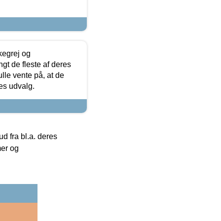
kegrej og
angt de fleste af deres
ulle vente på, at de
res udvalg.
 fra bl.a. deres
mer og