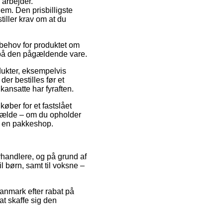
 arbejder.
em. Den prisbilligste
tiller krav om at du
 behov for produktet om
t på den pågældende vare.
ukter, eksempelvis
r bestilles før et
kansatte har fyraften.
øber for et fastslået
lfælde – om du opholder
til en pakkeshop.
orhandlere, og på grund af
il børn, samt til voksne –
Danmark efter rabat på
at skaffe sig den