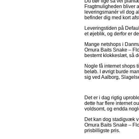
Du bør lige så vel planlæg
Fragtmuligheden bliver a
leveringsmanér vil dog al
befinder dig med kort afs
Leveringstiden på Default
et øjeblik, og derfor er
Mange netshops i Danmar
Omura Baits Snake – Floa
bestemt klokkeslæt, så de
Nogle få internet shops t
beløb. I øvrigt burde ma
sig ved Aalborg, Slagelse 
Det er i dag rigtig uprob
dette har flere internet o
voldsomt, og endda nogl
Det kan dog stadigvæk vis
Omura Baits Snake – Floa
prisbilligste pris.