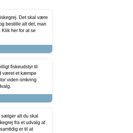
 fiskegrej. Det skal være
og bestille alt det, man
 Klik her for at se
ligt fiskeudstyr til
tid været et kæmpe
stor viden omkring
dvalg.
sælger alt du skal
skegrej fra et udvalg af
samtidig er til at