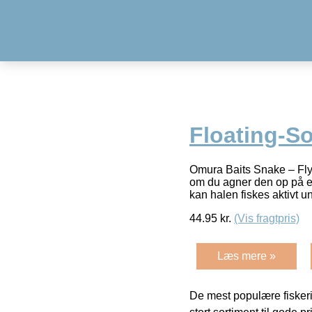
Floating-So
Omura Baits Snake – Fly
om du agner den op på en 
kan halen fiskes aktivt u
44.95
kr.
(Vis fragtpris)
Læs mere »
De mest populære fiskeri