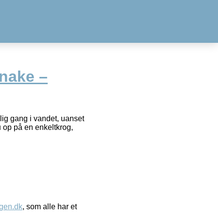
nake –
ig gang i vandet, uanset
u op på en enkeltkrog,
gen.dk
, som alle har et