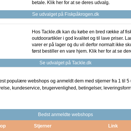
betale. Klik her for at se deres udvalg.
Se udvalget på Fiskpåkrogen.dk
Hos Tackle.dk kan du købe en bred række af fis
outdoorartikler i god kvalitet og til lave priser. L
varer er på lager og du vil derfor normalt ikke sk
først bestiller en vare hjem. Klik her for at se de
Se udvalget på Tackle.dk
t populære webshops og anmeldt dem med stjerner fra 1 til 5 ud
rrelse, kundeservice, brugervenlighed, betingelser, leveringsfor
Bedst anmeldte webshops
op
Stjerner
Link