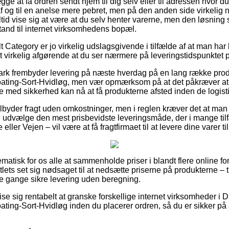
ge at få ordren sendt hjem til dig selv eller til adressen hvor du
f og til en anelse mere pebret, men på den anden side virkelig n
tid vise sig at være at du selv henter varerne, men den løsning s
tand til internet virksomhedens bopæl.
 Category er jo virkelig udslagsgivende i tilfælde af at man har
 det virkelig afgørende at du ser nærmere på leveringstidspunkte
k frembyder levering på næste hverdag på en lang række prod
ting-Sort-Hvidløg, men vær opmærksom på at det påkræver at de
 med sikkerhed kan nå at få produkterne afsted inden de logisti
ilbyder fragt uden omkostninger, men i reglen kræver det at man k
n udvælge den mest prisbevidste leveringsmåde, der i mange ti
eller Vejen – vil være at få fragtfirmaet til at levere dine varer 
lematisk for os alle at sammenholde priser i blandt flere online f
utlets set sig nødsaget til at nedsætte priserne på produkterne – t
e gange sikre levering uden beregning.
e sig rentabelt at granske forskellige internet virksomheder i 
ting-Sort-Hvidløg inden du placerer ordren, så du er sikker på 