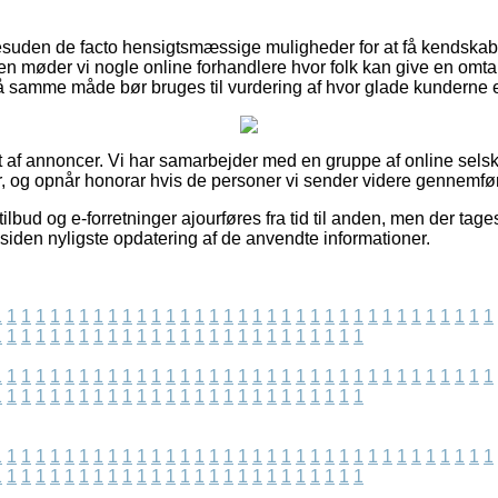
uden de facto hensigtsmæssige muligheder for at få kendskab t
n møder vi nogle online forhandlere hvor folk kan give en omta
å samme måde bør bruges til vurdering af hvor glade kunderne e
t af annoncer. Vi har samarbejder med en gruppe af online sels
r, og opnår honorar hvis de personer vi sender videre gennemfør
lbud og e-forretninger ajourføres fra tid til anden, men der tages
siden nyligste opdatering af de anvendte informationer.
1
1
1
1
1
1
1
1
1
1
1
1
1
1
1
1
1
1
1
1
1
1
1
1
1
1
1
1
1
1
1
1
1
1
1
1
1
1
1
1
1
1
1
1
1
1
1
1
1
1
1
1
1
1
1
1
1
1
1
1
1
1
1
1
1
1
1
1
1
1
1
1
1
1
1
1
1
1
1
1
1
1
1
1
1
1
1
1
1
1
1
1
1
1
1
1
1
1
1
1
1
1
1
1
1
1
1
1
1
1
1
1
1
1
1
1
1
1
1
1
1
1
1
1
1
1
1
1
1
1
1
1
1
1
1
1
1
1
1
1
1
1
1
1
1
1
1
1
1
1
1
1
1
1
1
1
1
1
1
1
1
1
1
1
1
1
1
1
1
1
1
1
1
1
1
1
1
1
1
1
1
1
1