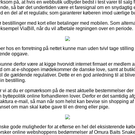
om på, at hvis en webbutik udbyder bedst i test varer til salg f
ende, så bør det undertiden være et faresignal om en snydagtig e
ald en del af et regulativ, som garanterer køberen imod uærlige bu
for bestillinger med kort eller betalinger med mobilen. Som altern
eksempel ViaBill, når du vil afbetale regningen over en periode.
r hos en forretning på nettet kunne man uden tvivl tage stilling
tende opgave.
nne derfor være at kigge hvorvidt internet firmaet er medlem 
ed om at e-shoppen imødekommer de danske love, samt at butikk
 de gældende regulativer. Dette er en god anledning til at blive
n bestilling.
i at du er opmærksom på de mest aktuelle bestemmelser der k
 byttepolitik online forhandleren lover. Derfor er det samtidig a
ktura e-mail, så man når som helst kan bevise sin shopping a
anset om man skal købe gave til en dreng eller pige.
nske gode muligheder for at efterse en hel del eksisterende købe
terforsker online webshoppens bedømmelser af Omura Baits Snake