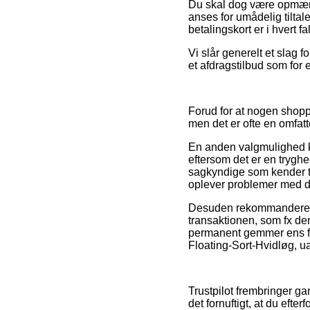
Du skal dog være opmærks
anses for umådelig tiltal
betalingskort er i hvert f
Vi slår generelt et slag 
et afdragstilbud som for 
Forud for at nogen shoppe
men det er ofte en omfat
En anden valgmulighed ku
eftersom det er en trygh
sagkyndige som kender til
oplever problemer med di
Desuden rekommanderer v
transaktionen, som fx den
permanent gemmer ens fa
Floating-Sort-Hvidløg, u
Trustpilot frembringer ga
det fornuftigt, at du ef