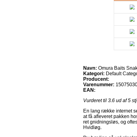
Navn:
Omura Baits Snake
Kategori:
Default Categ
Producent:
Varenummer:
1507503
EAN:
Vurderet til
3.6
ud af 5 st
En lang række internet se
at få afleveret pakken h
ret gnidningsløs, og ofte
Hvidløg.