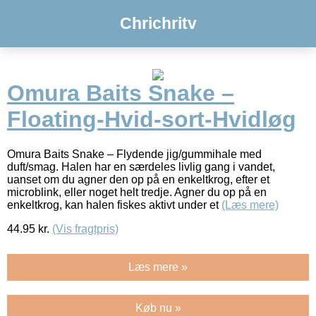
Chrichritv
Omura Baits Snake –
Floating-Hvid-sort-Hvidløg
Omura Baits Snake – Flydende jig/gummihale med
duft/smag. Halen har en særdeles livlig gang i vandet,
uanset om du agner den op på en enkeltkrog, efter et
microblink, eller noget helt tredje. Agner du op på en
enkeltkrog, kan halen fiskes aktivt under et
(Læs mere)
44.95
kr.
(Vis fragtpris)
Læs mere »
Køb nu »