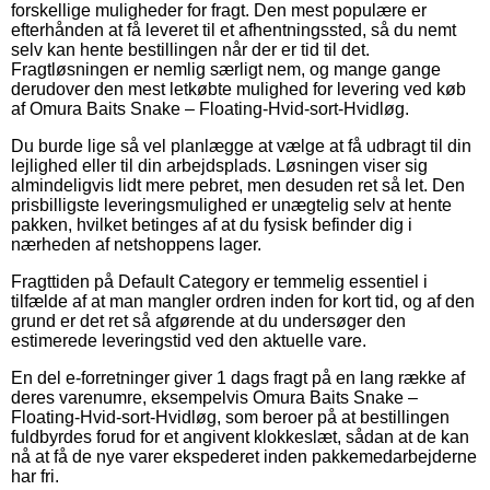
forskellige muligheder for fragt. Den mest populære er
efterhånden at få leveret til et afhentningssted, så du nemt
selv kan hente bestillingen når der er tid til det.
Fragtløsningen er nemlig særligt nem, og mange gange
derudover den mest letkøbte mulighed for levering ved køb
af Omura Baits Snake – Floating-Hvid-sort-Hvidløg.
Du burde lige så vel planlægge at vælge at få udbragt til din
lejlighed eller til din arbejdsplads. Løsningen viser sig
almindeligvis lidt mere pebret, men desuden ret så let. Den
prisbilligste leveringsmulighed er unægtelig selv at hente
pakken, hvilket betinges af at du fysisk befinder dig i
nærheden af netshoppens lager.
Fragttiden på Default Category er temmelig essentiel i
tilfælde af at man mangler ordren inden for kort tid, og af den
grund er det ret så afgørende at du undersøger den
estimerede leveringstid ved den aktuelle vare.
En del e-forretninger giver 1 dags fragt på en lang række af
deres varenumre, eksempelvis Omura Baits Snake –
Floating-Hvid-sort-Hvidløg, som beroer på at bestillingen
fuldbyrdes forud for et angivent klokkeslæt, sådan at de kan
nå at få de nye varer ekspederet inden pakkemedarbejderne
har fri.