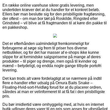
En række online varehuse sikrer gratis levering, men
undertiden kræver det at du handler for et konkret beløb.
Ellers bør man beslutte sig for den prisbilligste fragtløsning,
der oftest – om man bor tæt på Roskilde, Ringsted eller
Grindsted – vil blive at få fragtmanden til at køre din pakke til
en pakkeshop.
Det er efterhånden ualmindeligt fremkommeligt for
forbrugerne at søge sig frem til priser hos diverse
netbutikker, og for det har masser af e-shops ikke kunne
slippe for at formindske salgspriserne på mange af deres
produkter – til piger og drenge, men også til kvinder og
mænd – betydeligt, og endda nogle gange tilbyde portofri
levering.
Det kan trods alt være fordelagtigt at se nærmere på indtil
flere e-handler efter udsalg på Omura Baits Snake –
Floating-Hvid-sort-Hvidløg forud for at du placerer ordren,
således at man er velinformeret til at få fat i den prisbilligste
pris.
Du bør imidlertid være omhyggelig med, at hvis en internet
butik udlover deres varer til en pris som anses for uforståeligt