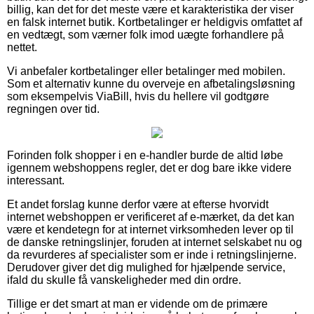
billig, kan det for det meste være et karakteristika der viser
en falsk internet butik. Kortbetalinger er heldigvis omfattet af
en vedtægt, som værner folk imod uægte forhandlere på
nettet.
Vi anbefaler kortbetalinger eller betalinger med mobilen.
Som et alternativ kunne du overveje en afbetalingsløsning
som eksempelvis ViaBill, hvis du hellere vil godtgøre
regningen over tid.
Forinden folk shopper i en e-handler burde de altid løbe
igennem webshoppens regler, det er dog bare ikke videre
interessant.
Et andet forslag kunne derfor være at efterse hvorvidt
internet webshoppen er verificeret af e-mærket, da det kan
være et kendetegn for at internet virksomheden lever op til
de danske retningslinjer, foruden at internet selskabet nu og
da revurderes af specialister som er inde i retningslinjerne.
Derudover giver det dig mulighed for hjælpende service,
ifald du skulle få vanskeligheder med din ordre.
Tillige er det smart at man er vidende om de primære