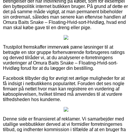
betingelser der har indvirkning på købet, som for eksempel
den byttepolitik internet butikken bruger. På grund af dette er
det på samme måde vigtigt, at man permanent bibeholder
sin ordremail, således man senere kan eftervise handlen af
Omura Baits Snake – Floating-Hvid-sort-Hvidløg, hvad end
man skal købe gave til en dreng eller pige.
Trustpilot fremskaffer immervæk pæne løsninger til at
betragte en stor gruppe forhenværende forbrugeres ratings
og derved tilråder vi, at du analyserer e-forretningens
vurderinger af Omura Baits Snake – Floating-Hvid-sort-
Hvidløg forud for at du lægger din bestilling.
Facebook tilbyder dig for øvrigt ret ærlige muligheder for at
få indsigt i netbutikkens popularitet. Foruden det ses nogle
firmaer på nettet hvor man kan registrere en vurdering af
købsoplevelsen, hvilket tilmed må anvendes til at vurdere
tilfredsheden hos kunderne.
Denne side er finansieret af reklamer. Vi samarbejder med
utallige webbutikker derved at vi formidler forretningernes
tilbud, og indhenter kommission i tilfælde af at en bruger fra