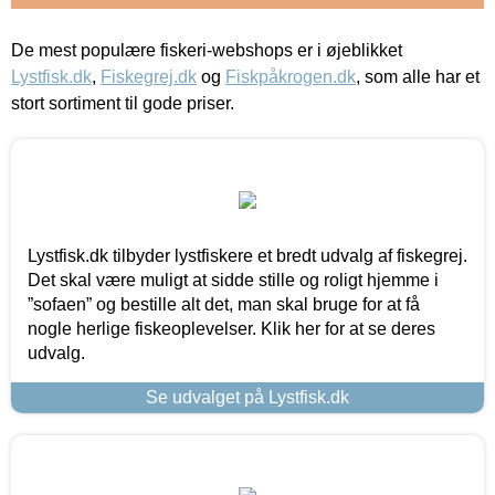
De mest populære fiskeri-webshops er i øjeblikket
Lystfisk.dk
,
Fiskegrej.dk
og
Fiskpåkrogen.dk
, som alle har et
stort sortiment til gode priser.
Lystfisk.dk tilbyder lystfiskere et bredt udvalg af fiskegrej.
Det skal være muligt at sidde stille og roligt hjemme i
”sofaen” og bestille alt det, man skal bruge for at få
nogle herlige fiskeoplevelser. Klik her for at se deres
udvalg.
Se udvalget på Lystfisk.dk