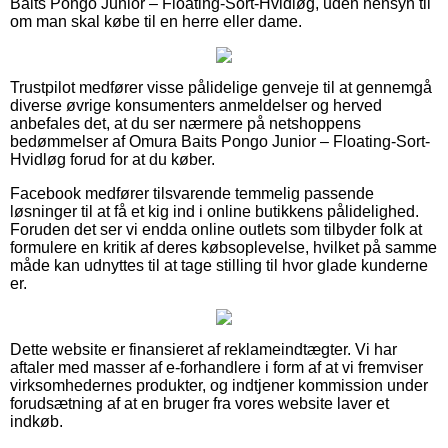
Baits Pongo Junior – Floating-Sort-Hvidløg, uden hensyn til
om man skal købe til en herre eller dame.
Trustpilot medfører visse pålidelige genveje til at gennemgå
diverse øvrige konsumenters anmeldelser og herved
anbefales det, at du ser nærmere på netshoppens
bedømmelser af Omura Baits Pongo Junior – Floating-Sort-
Hvidløg forud for at du køber.
Facebook medfører tilsvarende temmelig passende
løsninger til at få et kig ind i online butikkens pålidelighed.
Foruden det ser vi endda online outlets som tilbyder folk at
formulere en kritik af deres købsoplevelse, hvilket på samme
måde kan udnyttes til at tage stilling til hvor glade kunderne
er.
Dette website er finansieret af reklameindtægter. Vi har
aftaler med masser af e-forhandlere i form af at vi fremviser
virksomhedernes produkter, og indtjener kommission under
forudsætning af at en bruger fra vores website laver et
indkøb.