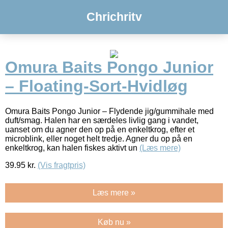
Chrichritv
Omura Baits Pongo Junior
– Floating-Sort-Hvidløg
Omura Baits Pongo Junior – Flydende jig/gummihale med
duft/smag. Halen har en særdeles livlig gang i vandet,
uanset om du agner den op på en enkeltkrog, efter et
microblink, eller noget helt tredje. Agner du op på en
enkeltkrog, kan halen fiskes aktivt un
(Læs mere)
39.95
kr.
(Vis fragtpris)
Læs mere »
Køb nu »