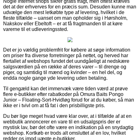
Nogle internet shops sikrer gratis fragt, men oftest kræves
det at der erhverves for en præcis sum. Desuden kunne man
udvælge den mest letkøbte type af levering, hvilket i de
fleste tilfælde – uanset om man opholder sig i Hørsholm,
Nakskov eller Ebeltoft – er at få fragtmanden til at køre
varerne til et udleveringssted.
Det er jo vældig problemfrit for købere at søge information
om priser fra diverse forretninger på nettet, og herved har
flertallet af webshops fundet det uundgåeligt at nedskære
salgsværdien på en række af deres varer – til drenge og
piger, og samtidig til mænd og kvinder – en hel del, og
endda nogle gange yde levering uden betaling.
Til gengæld kan det immervæk være tiden værd at prøve
flere e-butikker efter rabatkoder på Omura Baits Pongo
Junior – Floating-Sort-Hvidløg forud for at du køber, så man
ikke er i tvivl om at få fat i den prisbilligste pris.
Du bør lige meget hvad være klar over, at i tilfælde af at en
webbutik annoncerer en vare til en udsalgspris der er
mystisk lav, bør det ofte være en indikation på en snydagtig
webshop. Kortkøb er trods alt omsluttet af en lov, hvilket
redder os imod uægte e-butikker.