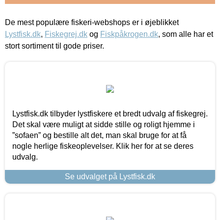
De mest populære fiskeri-webshops er i øjeblikket
Lystfisk.dk
,
Fiskegrej.dk
og
Fiskpåkrogen.dk
, som alle har et
stort sortiment til gode priser.
Lystfisk.dk tilbyder lystfiskere et bredt udvalg af fiskegrej.
Det skal være muligt at sidde stille og roligt hjemme i
”sofaen” og bestille alt det, man skal bruge for at få
nogle herlige fiskeoplevelser. Klik her for at se deres
udvalg.
Se udvalget på Lystfisk.dk