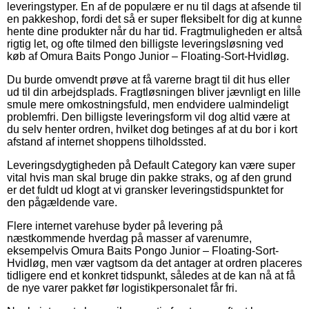
leveringstyper. En af de populære er nu til dags at afsende til
en pakkeshop, fordi det så er super fleksibelt for dig at kunne
hente dine produkter når du har tid. Fragtmuligheden er altså
rigtig let, og ofte tilmed den billigste leveringsløsning ved
køb af Omura Baits Pongo Junior – Floating-Sort-Hvidløg.
Du burde omvendt prøve at få varerne bragt til dit hus eller
ud til din arbejdsplads. Fragtløsningen bliver jævnligt en lille
smule mere omkostningsfuld, men endvidere ualmindeligt
problemfri. Den billigste leveringsform vil dog altid være at
du selv henter ordren, hvilket dog betinges af at du bor i kort
afstand af internet shoppens tilholdssted.
Leveringsdygtigheden på Default Category kan være super
vital hvis man skal bruge din pakke straks, og af den grund
er det fuldt ud klogt at vi gransker leveringstidspunktet for
den pågældende vare.
Flere internet varehuse byder på levering på
næstkommende hverdag på masser af varenumre,
eksempelvis Omura Baits Pongo Junior – Floating-Sort-
Hvidløg, men vær vagtsom da det antager at ordren placeres
tidligere end et konkret tidspunkt, således at de kan nå at få
de nye varer pakket før logistikpersonalet får fri.