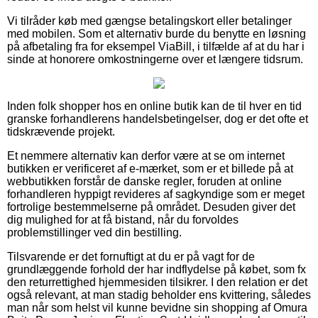
Vi tilråder køb med gængse betalingskort eller betalinger
med mobilen. Som et alternativ burde du benytte en løsning
på afbetaling fra for eksempel ViaBill, i tilfælde af at du har i
sinde at honorere omkostningerne over et længere tidsrum.
Inden folk shopper hos en online butik kan de til hver en tid
granske forhandlerens handelsbetingelser, dog er det ofte et
tidskrævende projekt.
Et nemmere alternativ kan derfor være at se om internet
butikken er verificeret af e-mærket, som er et billede på at
webbutikken forstår de danske regler, foruden at online
forhandleren hyppigt revideres af sagkyndige som er meget
fortrolige bestemmelserne på området. Desuden giver det
dig mulighed for at få bistand, når du forvoldes
problemstillinger ved din bestilling.
Tilsvarende er det fornuftigt at du er på vagt for de
grundlæggende forhold der har indflydelse på købet, som fx
den returrettighed hjemmesiden tilsikrer. I den relation er det
også relevant, at man stadig beholder ens kvittering, således
man når som helst vil kunne bevidne sin shopping af Omura