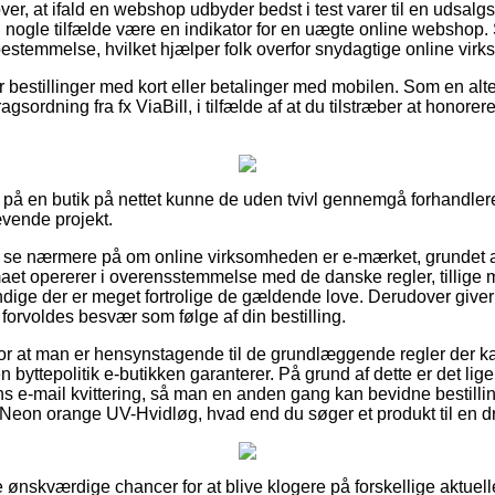
ver, at ifald en webshop udbyder bedst i test varer til en udsalg
i nogle tilfælde være en indikator for en uægte online webshop.
vbestemmelse, hvilket hjælper folk overfor snydagtige online vir
for bestillinger med kort eller betalinger med mobilen. Som en al
agsordning fra fx ViaBill, i tilfælde af at du tilstræber at honor
 på en butik på nettet kunne de uden tvivl gennemgå forhandlere
ævende projekt.
r at se nærmere på om online virksomheden er e-mærket, grundet 
irmaet opererer i overensstemmelse med de danske regler, tillige
ige der er meget fortrolige de gældende love. Derudover giver d
u forvoldes besvær som følge af din bestilling.
g for at man er hensynstagende til de grundlæggende regler der k
byttepolitik e-butikken garanterer. På grund af dette er det lige
s e-mail kvittering, så man en anden gang kan bevidne bestilli
Neon orange UV-Hvidløg, hvad end du søger et produkt til en dr
se ønskværdige chancer for at blive klogere på forskellige aktu