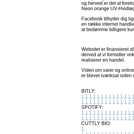
og herved er det at foret
Neon orange UV-Hvidløg f
Facebook tilbyder dig lig
en række internet handle
at bedømme tidligere kun
Websitet er finansieret a
derved at vi formidler vi
realiserer en handel.
Viden om varer og online 
er blevet iværksat siden
BITLY:
1
1
1
1
1
1
1
1
1
1
1
1
1
1
1
1
1
1
1
1
1
1
1
1
1
1
SPOTIFY:
1
1
1
1
1
1
1
1
1
1
1
1
1
1
1
1
1
1
1
1
1
1
1
1
1
1
CUTTLY BIO:
1