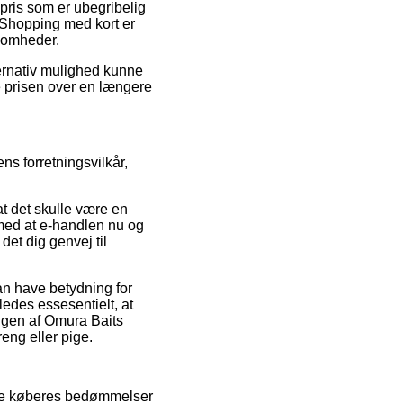
spris som er ubegribelig
 Shopping med kort er
ksomheder.
ternativ mulighed kunne
ere prisen over en længere
ns forretningsvilkår,
at det skulle være en
 med at e-handlen nu og
et dig genvej til
an have betydning for
ledes essesentielt, at
ngen af Omura Baits
eng eller pige.
elle køberes bedømmelser