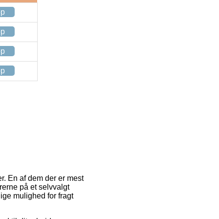
op
op
op
op
er. En af dem der er mest
rerne på et selvvalgt
ige mulighed for fragt