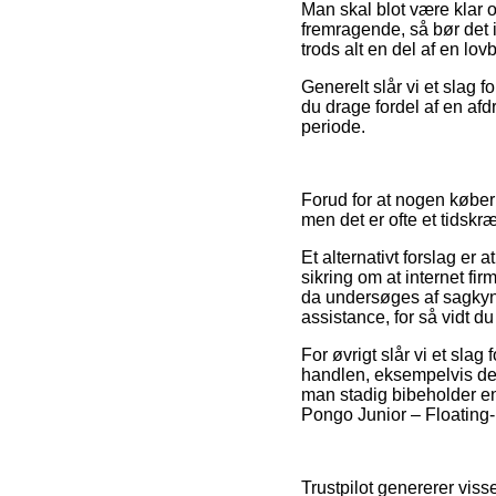
Man skal blot være klar o
fremragende, så bør det 
trods alt en del af en lo
Generelt slår vi et slag 
du drage fordel af en afdr
periode.
Forud for at nogen køber
men det er ofte et tidskr
Et alternativt forslag e
sikring om at internet f
da undersøges af sagkynd
assistance, for så vidt d
For øvrigt slår vi et sla
handlen, eksempelvis den 
man stadig bibeholder en
Pongo Junior – Floating-
Trustpilot genererer vis