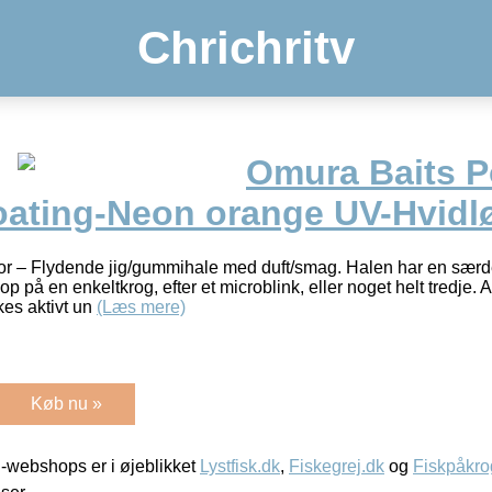
Chrichritv
Omura Baits 
loating-Neon orange UV-Hvidl
r – Flydende jig/gummihale med duft/smag. Halen har en særdel
 på en enkeltkrog, efter et microblink, eller noget helt tredje.
kes aktivt un
(Læs mere)
Køb nu »
-webshops er i øjeblikket
Lystfisk.dk
,
Fiskegrej.dk
og
Fiskpåkro