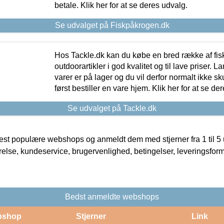
betale. Klik her for at se deres udvalg.
Se udvalget på Fiskpåkrogen.dk
Hos Tackle.dk kan du købe en bred række af fis
outdoorartikler i god kvalitet og til lave priser. L
varer er på lager og du vil derfor normalt ikke sk
først bestiller en vare hjem. Klik her for at se de
Se udvalget på Tackle.dk
t populære webshops og anmeldt dem med stjerner fra 1 til 5 ud
rrelse, kundeservice, brugervenlighed, betingelser, leveringsfor
Bedst anmeldte webshops
bshop
Stjerner
Link