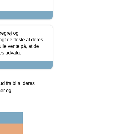
kegrej og
angt de fleste af deres
ulle vente på, at de
res udvalg.
 fra bl.a. deres
mer og