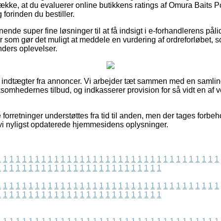
række, at du evaluerer online butikkens ratings af Omura Baits P
orinden du bestiller.
nende super fine løsninger til at få indsigt i e-forhandlerens pål
r som gør det muligt at meddele en vurdering af ordreforløbet,
ders oplevelser.
f indtægter fra annoncer. Vi arbejder tæt sammen med en samling
rksomhedernes tilbud, og indkasserer provision for så vidt en a
forretninger understøttes fra tid til anden, men der tages forbeh
 vi nyligst opdaterede hjemmesidens oplysninger.
1
1
1
1
1
1
1
1
1
1
1
1
1
1
1
1
1
1
1
1
1
1
1
1
1
1
1
1
1
1
1
1
1
1
1
1
1
1
1
1
1
1
1
1
1
1
1
1
1
1
1
1
1
1
1
1
1
1
1
1
1
1
1
1
1
1
1
1
1
1
1
1
1
1
1
1
1
1
1
1
1
1
1
1
1
1
1
1
1
1
1
1
1
1
1
1
1
1
1
1
1
1
1
1
1
1
1
1
1
1
1
1
1
1
1
1
1
1
1
1
1
1