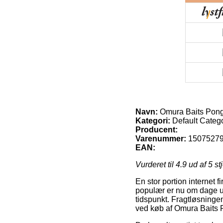
Navn:
Omura Baits Pong
Kategori:
Default Categ
Producent:
Varenummer:
1507527
EAN:
Vurderet til
4.9
ud af 5 st
En stor portion internet 
populær er nu om dage ud
tidspunkt. Fragtløsninge
ved køb af Omura Baits 