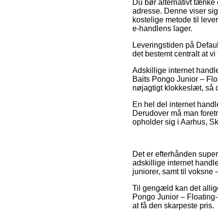
Du bør alternativt tænke o
adresse. Denne viser si
kostelige metode til leve
e-handlens lager.
Leveringstiden på Defaul
det bestemt centralt at v
Adskillige internet hand
Baits Pongo Junior – Flo
nøjagtigt klokkeslæt, så 
En hel del internet handl
Derudover må man foretræk
opholder sig i Aarhus, Sk
Det er efterhånden super 
adskillige internet handl
juniorer, samt til voksn
Til gengæld kan det allig
Pongo Junior – Floating
at få den skarpeste pris.