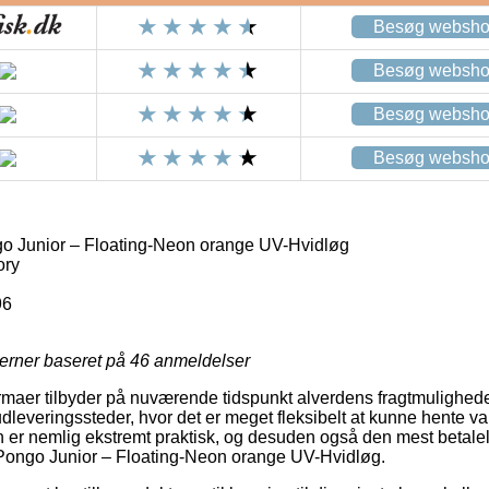
Besøg websh
Besøg websh
Besøg websh
Besøg websh
o Junior – Floating-Neon orange UV-Hvidløg
ory
96
jerner baseret på
46
anmeldelser
firmaer tilbyder på nuværende tidspunkt alverdens fragtmulighed
leveringssteder, hvor det er meget fleksibelt at kunne hente va
n er nemlig ekstremt praktisk, og desuden også den mest betalel
Pongo Junior – Floating-Neon orange UV-Hvidløg.