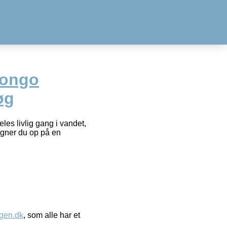
Pongo
øg
es livlig gang i vandet,
 Agner du op på en
gen.dk
, som alle har et