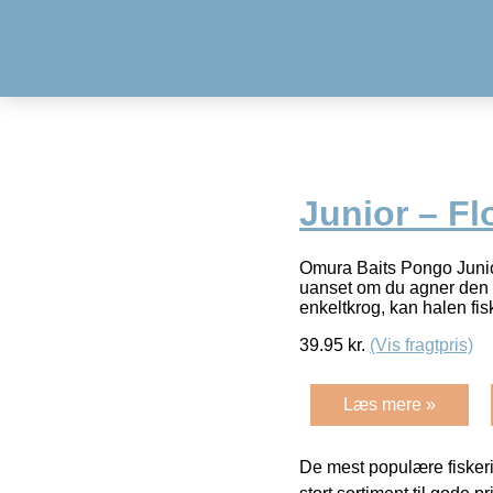
Junior – F
Omura Baits Pongo Junio
uanset om du agner den op
enkeltkrog, kan halen fis
39.95
kr.
(Vis fragtpris)
Læs mere »
De mest populære fiskeri