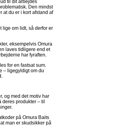
ud til dit arbejdes
problematisk. Den mindst
at du er i kort afstand af
ige om lidt, så derfor er
ukter, eksempelvis Omura
n laves tidligere end et
rbejderne har fyraften.
es for en fastsat sum.
de – ligegyldigt om du
d.
er, og med det motiv har
 deres produkter – til
inger.
abatkoder på Omura Baits
at man er skudsikker på