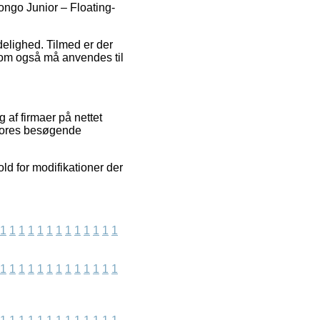
ongo Junior – Floating-
idelighed. Tilmed er der
 som også må anvendes til
 af firmaer på nettet
f vores besøgende
old for modifikationer der
1
1
1
1
1
1
1
1
1
1
1
1
1
1
1
1
1
1
1
1
1
1
1
1
1
1