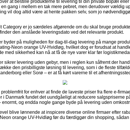
ver at bestille produkterne til levering til din private bopæl eller 
g en gang i mellem en tak mere pebret, men derudover vældig u
ring vil dog altid være at hente pakken selv, som jo nødvendiggør 
t Category er jo særdeles afgørende om du skal bruge produktet l
i finder den anslåede leveringsdato ved det relevante produkt.
ler byder på muligheden for dag-til-dag levering på mange prod
ating-Neon orange UV-Hvidløg, hvilket dog er forudsat at handle
de med sikkerhed kan nå at få de nye varer klar før logistikmeda
er sikrer levering uden gebyr, men i reglen kun såfremt der handl
ke den prisbilligste løsning til levering, som i de fleste tilfæl
anderborg eller Sorø – er at få kørt varerne til et afhentningsste
problemfrit for enhver at finde de laveste priser fra flere e-firma
er i Danmark fundet det uundgåeligt at reducere salgspriserne på
e – enormt, og endda nogle gange byde på levering uden omkostn
evel blive lønnende at inspicere diverse online firmaer efter r
-Neon orange UV-Hvidløg før du færdiggør din shopping, sådan 