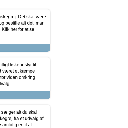
 fiskegrej. Det skal være
og bestille alt det, man
 Klik her for at se
ligt fiskeudstyr til
tid været et kæmpe
stor viden omkring
dvalg.
sælger alt du skal
skegrej fra et udvalg af
samtidig er til at