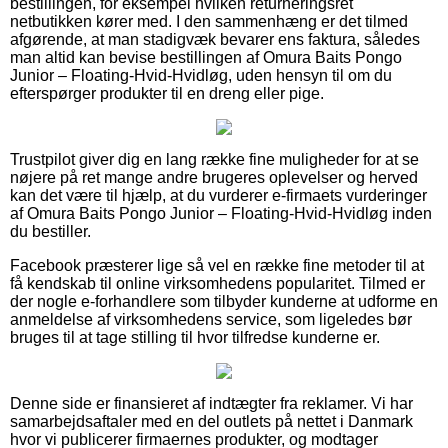
bestillingen, for eksempel hvilken returneringsret
netbutikken kører med. I den sammenhæng er det tilmed
afgørende, at man stadigvæk bevarer ens faktura, således
man altid kan bevise bestillingen af Omura Baits Pongo
Junior – Floating-Hvid-Hvidløg, uden hensyn til om du
efterspørger produkter til en dreng eller pige.
Trustpilot giver dig en lang række fine muligheder for at se
nøjere på ret mange andre brugeres oplevelser og herved
kan det være til hjælp, at du vurderer e-firmaets vurderinger
af Omura Baits Pongo Junior – Floating-Hvid-Hvidløg inden
du bestiller.
Facebook præsterer lige så vel en række fine metoder til at
få kendskab til online virksomhedens popularitet. Tilmed er
der nogle e-forhandlere som tilbyder kunderne at udforme en
anmeldelse af virksomhedens service, som ligeledes bør
bruges til at tage stilling til hvor tilfredse kunderne er.
Denne side er finansieret af indtægter fra reklamer. Vi har
samarbejdsaftaler med en del outlets på nettet i Danmark
hvor vi publicerer firmaernes produkter, og modtager