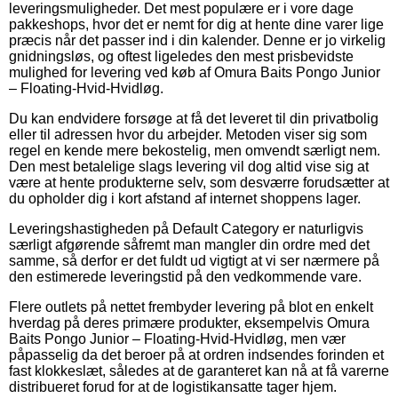
leveringsmuligheder. Det mest populære er i vore dage
pakkeshops, hvor det er nemt for dig at hente dine varer lige
præcis når det passer ind i din kalender. Denne er jo virkelig
gnidningsløs, og oftest ligeledes den mest prisbevidste
mulighed for levering ved køb af Omura Baits Pongo Junior
– Floating-Hvid-Hvidløg.
Du kan endvidere forsøge at få det leveret til din privatbolig
eller til adressen hvor du arbejder. Metoden viser sig som
regel en kende mere bekostelig, men omvendt særligt nem.
Den mest betalelige slags levering vil dog altid vise sig at
være at hente produkterne selv, som desværre forudsætter at
du opholder dig i kort afstand af internet shoppens lager.
Leveringshastigheden på Default Category er naturligvis
særligt afgørende såfremt man mangler din ordre med det
samme, så derfor er det fuldt ud vigtigt at vi ser nærmere på
den estimerede leveringstid på den vedkommende vare.
Flere outlets på nettet frembyder levering på blot en enkelt
hverdag på deres primære produkter, eksempelvis Omura
Baits Pongo Junior – Floating-Hvid-Hvidløg, men vær
påpasselig da det beroer på at ordren indsendes forinden et
fast klokkeslæt, således at de garanteret kan nå at få varerne
distribueret forud for at de logistikansatte tager hjem.