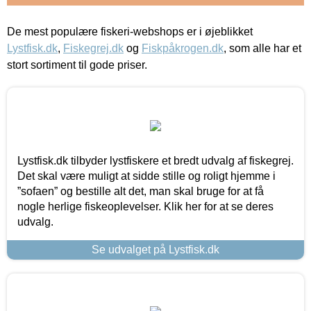
De mest populære fiskeri-webshops er i øjeblikket
Lystfisk.dk
,
Fiskegrej.dk
og
Fiskpåkrogen.dk
, som alle har et
stort sortiment til gode priser.
Lystfisk.dk tilbyder lystfiskere et bredt udvalg af fiskegrej.
Det skal være muligt at sidde stille og roligt hjemme i
”sofaen” og bestille alt det, man skal bruge for at få
nogle herlige fiskeoplevelser. Klik her for at se deres
udvalg.
Se udvalget på Lystfisk.dk