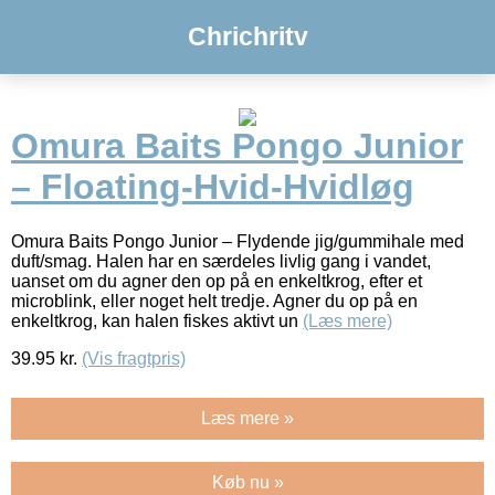
Chrichritv
Omura Baits Pongo Junior
– Floating-Hvid-Hvidløg
Omura Baits Pongo Junior – Flydende jig/gummihale med
duft/smag. Halen har en særdeles livlig gang i vandet,
uanset om du agner den op på en enkeltkrog, efter et
microblink, eller noget helt tredje. Agner du op på en
enkeltkrog, kan halen fiskes aktivt un
(Læs mere)
39.95
kr.
(Vis fragtpris)
Læs mere »
Køb nu »