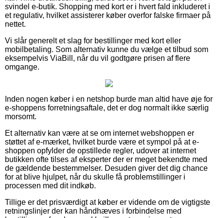
svindel e-butik. Shopping med kort er i hvert fald inkluderet i
et regulativ, hvilket assisterer køber overfor falske firmaer på
nettet.
Vi slår generelt et slag for bestillinger med kort eller
mobilbetaling. Som alternativ kunne du vælge et tilbud som
eksempelvis ViaBill, når du vil godtgøre prisen af flere
omgange.
Inden nogen køber i en netshop burde man altid have øje for
e-shoppens forretningsaftale, det er dog normalt ikke særlig
morsomt.
Et alternativ kan være at se om internet webshoppen er
støttet af e-mærket, hvilket burde være et sympol på at e-
shoppen opfylder de opstillede regler, udover at internet
butikken ofte tilses af eksperter der er meget bekendte med
de gældende bestemmelser. Desuden giver det dig chance
for at blive hjulpet, når du skulle få problemstillinger i
processen med dit indkøb.
Tillige er det prisværdigt at køber er vidende om de vigtigste
retningslinjer der kan håndhæves i forbindelse med