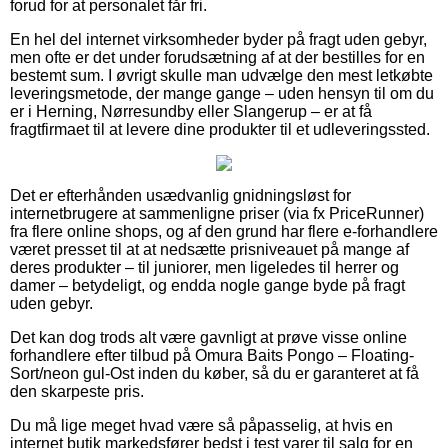
forud for at personalet får fri.
En hel del internet virksomheder byder på fragt uden gebyr,
men ofte er det under forudsætning af at der bestilles for en
bestemt sum. I øvrigt skulle man udvælge den mest letkøbte
leveringsmetode, der mange gange – uden hensyn til om du
er i Herning, Nørresundby eller Slangerup – er at få
fragtfirmaet til at levere dine produkter til et udleveringssted.
Det er efterhånden usædvanlig gnidningsløst for
internetbrugere at sammenligne priser (via fx PriceRunner)
fra flere online shops, og af den grund har flere e-forhandlere
været presset til at at nedsætte prisniveauet på mange af
deres produkter – til juniorer, men ligeledes til herrer og
damer – betydeligt, og endda nogle gange byde på fragt
uden gebyr.
Det kan dog trods alt være gavnligt at prøve visse online
forhandlere efter tilbud på Omura Baits Pongo – Floating-
Sort/neon gul-Ost inden du køber, så du er garanteret at få
den skarpeste pris.
Du må lige meget hvad være så påpasselig, at hvis en
internet butik markedsfører bedst i test varer til salg for en