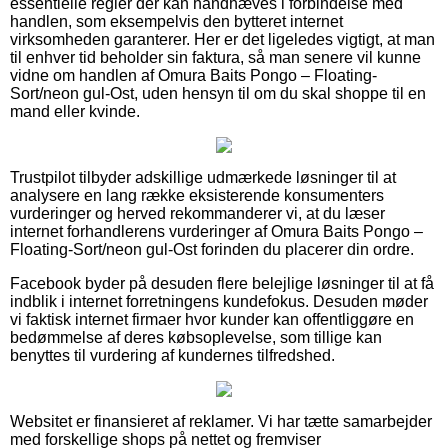
essentielle regler der kan håndhæves i forbindelse med
handlen, som eksempelvis den bytteret internet
virksomheden garanterer. Her er det ligeledes vigtigt, at man
til enhver tid beholder sin faktura, så man senere vil kunne
vidne om handlen af Omura Baits Pongo – Floating-
Sort/neon gul-Ost, uden hensyn til om du skal shoppe til en
mand eller kvinde.
Trustpilot tilbyder adskillige udmærkede løsninger til at
analysere en lang række eksisterende konsumenters
vurderinger og herved rekommanderer vi, at du læser
internet forhandlerens vurderinger af Omura Baits Pongo –
Floating-Sort/neon gul-Ost forinden du placerer din ordre.
Facebook byder på desuden flere belejlige løsninger til at få
indblik i internet forretningens kundefokus. Desuden møder
vi faktisk internet firmaer hvor kunder kan offentliggøre en
bedømmelse af deres købsoplevelse, som tillige kan
benyttes til vurdering af kundernes tilfredshed.
Websitet er finansieret af reklamer. Vi har tætte samarbejder
med forskellige shops på nettet og fremviser