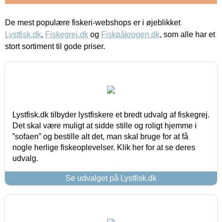
De mest populære fiskeri-webshops er i øjeblikket
Lystfisk.dk
,
Fiskegrej.dk
og
Fiskpåkrogen.dk
, som alle har et
stort sortiment til gode priser.
Lystfisk.dk tilbyder lystfiskere et bredt udvalg af fiskegrej.
Det skal være muligt at sidde stille og roligt hjemme i
”sofaen” og bestille alt det, man skal bruge for at få
nogle herlige fiskeoplevelser. Klik her for at se deres
udvalg.
Se udvalget på Lystfisk.dk