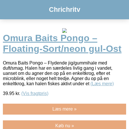
Chrichritv
Omura Baits Pongo –
Floating-Sort/neon gul-Ost
Omura Baits Pongo – Flydende jig/gummihale med
duft/smag. Halen har en særdeles livlig gang i vandet,
uanset om du agner den op på en enkeltkrog, efter et
microblink, eller noget helt tredje. Agner du op på en
enkeltkrog, kan halen fiskes aktivt under et
(Læs mere)
39.95
kr.
(Vis fragtpris)
Læs mere »
Køb nu »