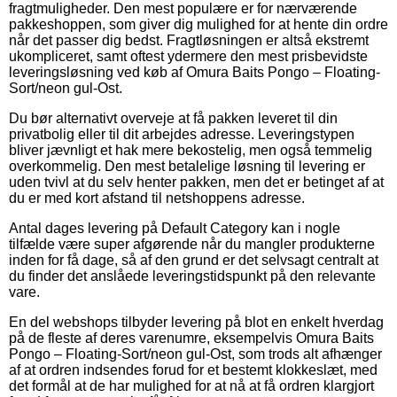
fragtmuligheder. Den mest populære er for nærværende
pakkeshoppen, som giver dig mulighed for at hente din ordre
når det passer dig bedst. Fragtløsningen er altså ekstremt
ukompliceret, samt oftest ydermere den mest prisbevidste
leveringsløsning ved køb af Omura Baits Pongo – Floating-
Sort/neon gul-Ost.
Du bør alternativt overveje at få pakken leveret til din
privatbolig eller til dit arbejdes adresse. Leveringstypen
bliver jævnligt et hak mere bekostelig, men også temmelig
overkommelig. Den mest betalelige løsning til levering er
uden tvivl at du selv henter pakken, men det er betinget af at
du er med kort afstand til netshoppens adresse.
Antal dages levering på Default Category kan i nogle
tilfælde være super afgørende når du mangler produkterne
inden for få dage, så af den grund er det selvsagt centralt at
du finder det anslåede leveringstidspunkt på den relevante
vare.
En del webshops tilbyder levering på blot en enkelt hverdag
på de fleste af deres varenumre, eksempelvis Omura Baits
Pongo – Floating-Sort/neon gul-Ost, som trods alt afhænger
af at ordren indsendes forud for et bestemt klokkeslæt, med
det formål at de har mulighed for at nå at få ordren klargjort