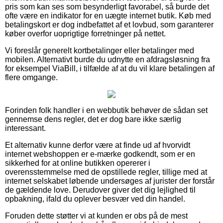
pris som kan ses som besynderligt favorabel, så burde det
ofte være en indikator for en uægte internet butik. Køb med
betalingskort er dog indbefattet af et lovbud, som garanterer
køber overfor uoprigtige forretninger på nettet.
Vi foreslår generelt kortbetalinger eller betalinger med
mobilen. Alternativt burde du udnytte en afdragsløsning fra
for eksempel ViaBill, i tilfælde af at du vil klare betalingen af
flere omgange.
Forinden folk handler i en webbutik behøver de sådan set
gennemse dens regler, det er dog bare ikke særlig
interessant.
Et alternativ kunne derfor være at finde ud af hvorvidt
internet webshoppen er e-mærke godkendt, som er en
sikkerhed for at online butikken opererer i
overensstemmelse med de opstillede regler, tillige med at
internet selskabet løbende undersøges af jurister der forstår
de gældende love. Derudover giver det dig lejlighed til
opbakning, ifald du oplever besvær ved din handel.
Foruden dette støtter vi at kunden er obs på de mest