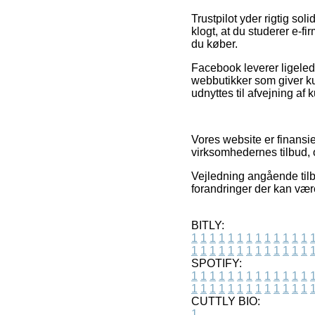
Trustpilot yder rigtig so
klogt, at du studerer e-
du køber.
Facebook leverer ligelede
webbutikker som giver kun
udnyttes til afvejning af
Vores website er finansi
virksomhedernes tilbud, 
Vejledning angående tilb
forandringer der kan vær
BITLY:
1
1
1
1
1
1
1
1
1
1
1
1
1
1
1
1
1
1
1
1
1
1
1
1
1
1
SPOTIFY:
1
1
1
1
1
1
1
1
1
1
1
1
1
1
1
1
1
1
1
1
1
1
1
1
1
1
CUTTLY BIO:
1