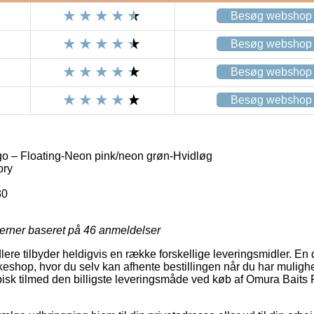
Besøg webshop
Besøg webshop
Besøg webshop
Besøg webshop
o – Floating-Neon pink/neon grøn-Hvidløg
ory
30
jerner baseret på
46
anmeldelser
lere tilbyder heldigvis en række forskellige leveringsmidler. En
kkeshop, hvor du selv kan afhente bestillingen når du har muligh
 typisk tilmed den billigste leveringsmåde ved køb af Omura Bait