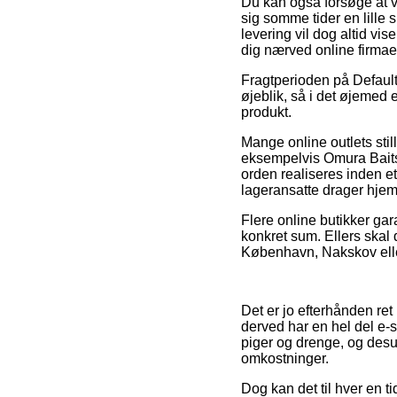
Du kan også forsøge at væ
sig somme tider en lille 
levering vil dog altid vi
dig nærved online firmae
Fragtperioden på Default
øjeblik, så i det øjemed e
produkt.
Mange online outlets st
eksempelvis Omura Baits
orden realiseres inden et
lageransatte drager hje
Flere online butikker gar
konkret sum. Ellers skal
København, Nakskov eller 
Det er jo efterhånden ret
derved har en hel del e-s
piger og drenge, og desu
omkostninger.
Dog kan det til hver en t