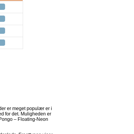
 der er meget populær er i
ed for det. Muligheden er
s Pongo – Floating-Neon