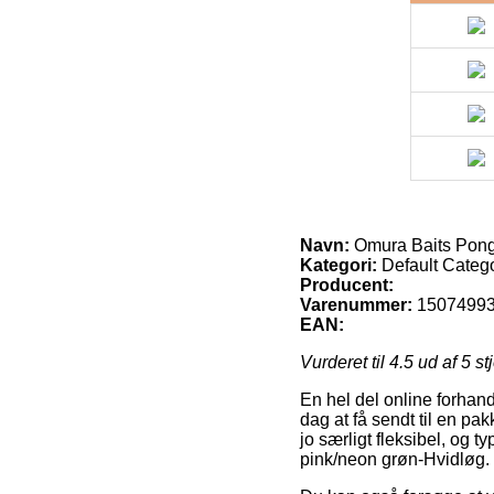
Navn:
Omura Baits Pong
Kategori:
Default Categ
Producent:
Varenummer:
1507499
EAN:
Vurderet til
4.5
ud af 5 st
En hel del online forhand
dag at få sendt til en pa
jo særligt fleksibel, og
pink/neon grøn-Hvidløg.