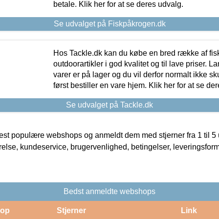
betale. Klik her for at se deres udvalg.
Se udvalget på Fiskpåkrogen.dk
Hos Tackle.dk kan du købe en bred række af fis
outdoorartikler i god kvalitet og til lave priser. L
varer er på lager og du vil derfor normalt ikke sk
først bestiller en vare hjem. Klik her for at se de
Se udvalget på Tackle.dk
t populære webshops og anmeldt dem med stjerner fra 1 til 5 ud
rrelse, kundeservice, brugervenlighed, betingelser, leveringsfor
Bedst anmeldte webshops
op
Stjerner
Link