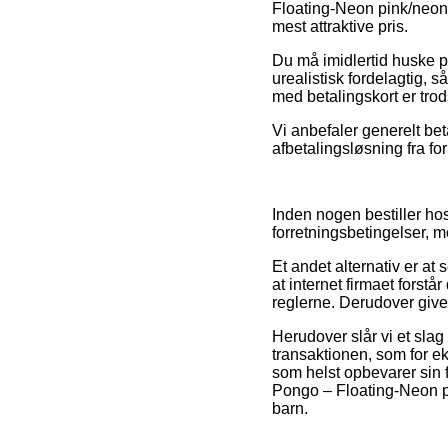
Floating-Neon pink/neon g
mest attraktive pris.
Du må imidlertid huske på
urealistisk fordelagtig, s
med betalingskort er trod
Vi anbefaler generelt bet
afbetalingsløsning fra fo
Inden nogen bestiller h
forretningsbetingelser, 
Et andet alternativ er at
at internet firmaet forst
reglerne. Derudover giver
Herudover slår vi et slag
transaktionen, som for ek
som helst opbevarer sin 
Pongo – Floating-Neon pi
barn.