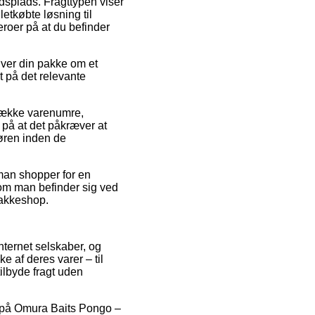
jdsplads. Fragttypen viser
etkøbte løsning til
eroer på at du befinder
øver din pakke om et
kt på det relevante
 række varenumre,
på at det påkræver at
døren inden de
 man shopper for en
 om man befinder sig ved
 pakkeshop.
nternet selskaber, og
e af deres varer – til
ilbyde fragt uden
bud på Omura Baits Pongo –