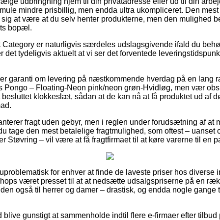
lge udbringning hjem til din privatadresse eller ud til din arbe
smule mindre prisbillig, men endda ultra ukompliceret. Den mest l
se sig at være at du selv henter produkterne, men den mulighed b
ts bopæl.
 Category er naturligvis særdeles udslagsgivende ifald du beh
r det tydeligvis aktuelt at vi ser det forventede leveringstidspun
iller garanti om levering på næstkommende hverdag på en lang
 Pongo – Floating-Neon pink/neon grøn-Hvidløg, men vær obs 
 besluttet klokkeslæt, sådan at de kan nå at få produktet ud af 
mad.
anterer fragt uden gebyr, men i reglen under forudsætning af at
 du tage den mest betalelige fragtmulighed, som oftest – uanset
Støvring – vil være at få fragtfirmaet til at køre varerne til en
 uproblematisk for enhver at finde de laveste priser hos diverse i
hops været presset til at at nedsætte udsalgspriserne på en rækk
den også til herrer og damer – drastisk, og endda nogle gange t
id blive gunstigt at sammenholde indtil flere e-firmaer efter til