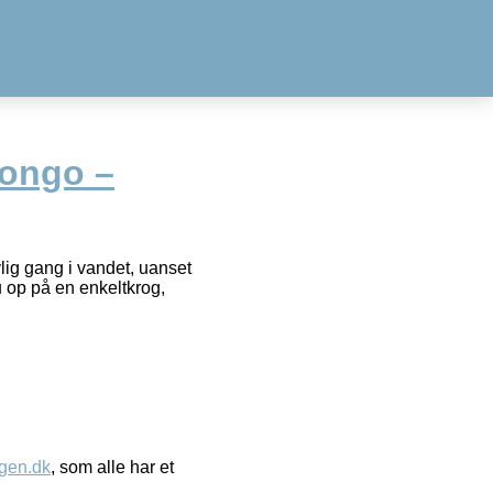
Pongo –
ig gang i vandet, uanset
u op på en enkeltkrog,
gen.dk
, som alle har et