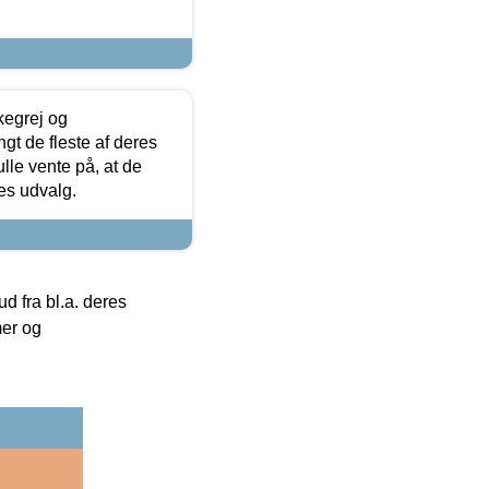
kegrej og
angt de fleste af deres
ulle vente på, at de
res udvalg.
 fra bl.a. deres
mer og