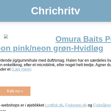
Chrichritv
Omura Baits 
eon pink/neon grøn-Hvidløg
dende jig/gummihale med duft/smag. Halen har en særdeles livl
enkeltkrog, efter et microblink, eller noget helt tredje. Agner d
nder et
(Læs mere)
Køb nu »
-webshops er i øjeblikket
Lystfisk.dk
,
Fiskegrej.dk
og
Fiskpåkro