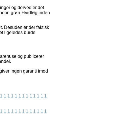
ringer og derved er det
k/neon grøn-Hvidløg inden
t. Desuden er der faktisk
et ligeledes burde
varehuse og publicerer
andel.
giver ingen garanti imod
1
1
1
1
1
1
1
1
1
1
1
1
1
1
1
1
1
1
1
1
1
1
1
1
1
1