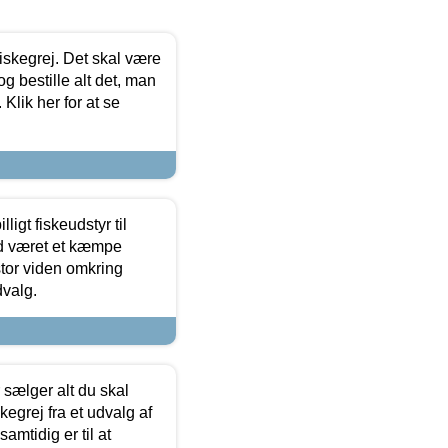
 fiskegrej. Det skal være
og bestille alt det, man
 Klik her for at se
ligt fiskeudstyr til
tid været et kæmpe
stor viden omkring
dvalg.
sælger alt du skal
skegrej fra et udvalg af
samtidig er til at