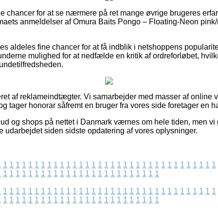
lide chancer for at se nærmere på ret mange øvrige brugeres erfa
firmaets anmeldelser af Omura Baits Pongo – Floating-Neon pin
s aldeles fine chancer for at få indblik i netshoppens popularite
derne mulighed for at nedfælde en kritik af ordreforløbet, hvilk
 kundetilfredsheden.
eret af reklameindtægter. Vi samarbejder med masser af online 
og tager honorar såfremt en bruger fra vores side foretager en h
ud og shops på nettet i Danmark værnes om hele tiden, men vi 
e udarbejdet siden sidste opdatering af vores oplysninger.
1
1
1
1
1
1
1
1
1
1
1
1
1
1
1
1
1
1
1
1
1
1
1
1
1
1
1
1
1
1
1
1
1
1
1
1
1
1
1
1
1
1
1
1
1
1
1
1
1
1
1
1
1
1
1
1
1
1
1
1
1
1
1
1
1
1
1
1
1
1
1
1
1
1
1
1
1
1
1
1
1
1
1
1
1
1
1
1
1
1
1
1
1
1
1
1
1
1
1
1
1
1
1
1
1
1
1
1
1
1
1
1
1
1
1
1
1
1
1
1
1
1