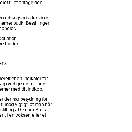
ret til at antage den
en udsalgspris der virker
ernet butik. Bestillinger
handler.
del af en
re bidder.
pens
relt er en indikator for
sagkyndige der er inde i
blemer med dit indkøb.
er der har betydning for
tilmed vigtigt, at man når
tilling af Omura Baits
til en voksen eller et