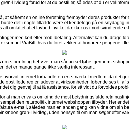
røn-Hvidløg forud for at du bestiller, således at du er velinforme
, at såfremt en online forretning frembyder deres produkter for 
å burde det i nogle tilfælde være et kendetegn på en snydagtig int
s alt omfattet af et lovbud, hvilket dækker os imod svindlende e-
alinger med kort eller mobilbetaling. Alternativt kan du drage for
r eksempel ViaBill, hvis du foretrækker at honorere pengene i fle
os en e-forretning behøver man sådan set løbe igennem e-shop
men det er mange gange ikke særlig interessant.
 se hvorvidt internet forhandleren er e-mærket medlem, da det gene
år de opstillede regler, udover at virksomheden løbende ses til af 
 det dig genvej til at få assistance, for så vidt du forvoldes pro
 for at man er vaks omkring de mest betydningsfulde retningslinj
sempel den returpolitik internet webshoppen tilbyder. Her er det 
faktura e-mail, således man en anden gang kan vidne om sin bes
nk/neon grøn-Hvidløg, uden hensyn til om man søger efter varer 