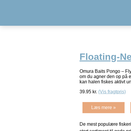
Floating-N
Omura Baits Pongo – Fly
om du agner den op på en 
kan halen fiskes aktivt u
39.95
kr.
(Vis fragtpris)
Læs mere »
De mest populære fiskeri