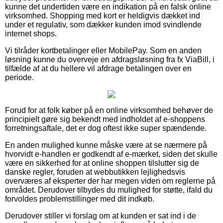
kunne det undertiden være en indikation på en falsk online
virksomhed. Shopping med kort er heldigvis dækket ind
under et regulativ, som dækker kunden imod svindlende
internet shops.
Vi tilråder kortbetalinger eller MobilePay. Som en anden
løsning kunne du overveje en afdragsløsning fra fx ViaBill, i
tilfælde af at du hellere vil afdrage betalingen over en
periode.
Forud for at folk køber på en online virksomhed behøver de
principielt gøre sig bekendt med indholdet af e-shoppens
forretningsaftale, det er dog oftest ikke super spændende.
En anden mulighed kunne måske være at se nærmere på
hvorvidt e-handlen er godkendt af e-mærket, siden det skulle
være en sikkerhed for at online shoppen tilslutter sig de
danske regler, foruden at webbutikken lejlighedsvis
overværes af eksperter der har megen viden om reglerne på
området. Derudover tilbydes du mulighed for støtte, ifald du
forvoldes problemstillinger med dit indkøb.
Derudover stiller vi forslag om at kunden er sat ind i de