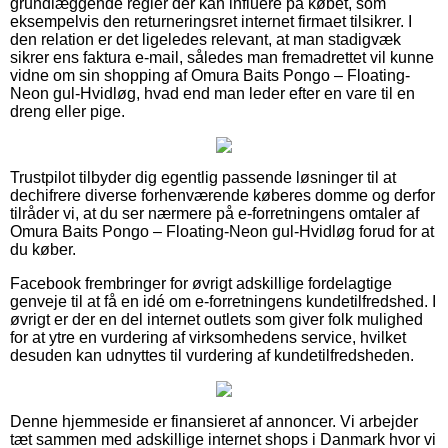
grundlæggende regler der kan influere på købet, som
eksempelvis den returneringsret internet firmaet tilsikrer. I
den relation er det ligeledes relevant, at man stadigvæk
sikrer ens faktura e-mail, således man fremadrettet vil kunne
vidne om sin shopping af Omura Baits Pongo – Floating-
Neon gul-Hvidløg, hvad end man leder efter en vare til en
dreng eller pige.
Trustpilot tilbyder dig egentlig passende løsninger til at
dechifrere diverse forhenværende køberes domme og derfor
tilråder vi, at du ser nærmere på e-forretningens omtaler af
Omura Baits Pongo – Floating-Neon gul-Hvidløg forud for at
du køber.
Facebook frembringer for øvrigt adskillige fordelagtige
genveje til at få en idé om e-forretningens kundetilfredshed. I
øvrigt er der en del internet outlets som giver folk mulighed
for at ytre en vurdering af virksomhedens service, hvilket
desuden kan udnyttes til vurdering af kundetilfredsheden.
Denne hjemmeside er finansieret af annoncer. Vi arbejder
tæt sammen med adskillige internet shops i Danmark hvor vi