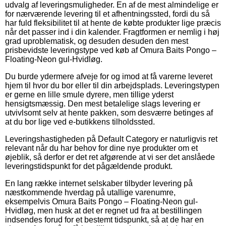
udvalg af leveringsmuligheder. En af de mest almindelige er
for nærværende levering til et afhentningssted, fordi du så
har fuld fleksibilitet til at hente de købte produkter lige præcis
når det passer ind i din kalender. Fragtformen er nemlig i høj
grad uproblematisk, og desuden desuden den mest
prisbevidste leveringstype ved køb af Omura Baits Pongo –
Floating-Neon gul-Hvidløg.
Du burde ydermere afveje for og imod at få varerne leveret
hjem til hvor du bor eller til din arbejdsplads. Leveringstypen
er gerne en lille smule dyrere, men tillige yderst
hensigtsmæssig. Den mest betalelige slags levering er
utvivlsomt selv at hente pakken, som desværre betinges af
at du bor lige ved e-butikkens tilholdssted.
Leveringshastigheden på Default Category er naturligvis ret
relevant når du har behov for dine nye produkter om et
øjeblik, så derfor er det ret afgørende at vi ser det anslåede
leveringstidspunkt for det pågældende produkt.
En lang række internet selskaber tilbyder levering på
næstkommende hverdag på utallige varenumre,
eksempelvis Omura Baits Pongo – Floating-Neon gul-
Hvidløg, men husk at det er regnet ud fra at bestillingen
indsendes forud for et bestemt tidspunkt, så at de har en