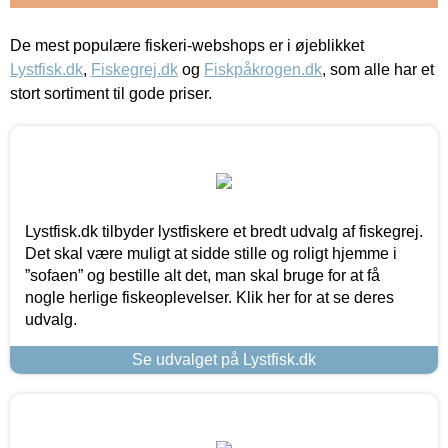
De mest populære fiskeri-webshops er i øjeblikket
Lystfisk.dk
,
Fiskegrej.dk
og
Fiskpåkrogen.dk
, som alle har et
stort sortiment til gode priser.
Lystfisk.dk tilbyder lystfiskere et bredt udvalg af fiskegrej.
Det skal være muligt at sidde stille og roligt hjemme i
”sofaen” og bestille alt det, man skal bruge for at få
nogle herlige fiskeoplevelser. Klik her for at se deres
udvalg.
Se udvalget på Lystfisk.dk