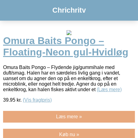
Chrichritv
Omura Baits Pongo –
Floating-Neon gul-Hvidløg
Omura Baits Pongo – Flydende jig/gummihale med
duft/smag. Halen har en særdeles livlig gang i vandet,
uanset om du agner den op på en enkeltkrog, efter et
microblink, eller noget helt tredje. Agner du op på en
enkeltkrog, kan halen fiskes aktivt under et
(Læs mere)
39.95
kr.
(Vis fragtpris)
Læs mere »
Køb nu »