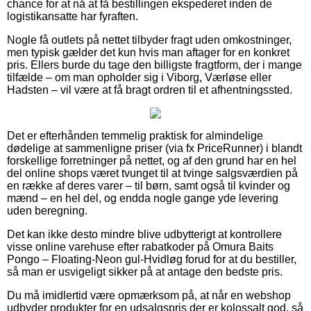
chance for at nå at få bestillingen ekspederet inden de
logistikansatte har fyraften.
Nogle få outlets på nettet tilbyder fragt uden omkostninger,
men typisk gælder det kun hvis man aftager for en konkret
pris. Ellers burde du tage den billigste fragtform, der i mange
tilfælde – om man opholder sig i Viborg, Værløse eller
Hadsten – vil være at få bragt ordren til et afhentningssted.
Det er efterhånden temmelig praktisk for almindelige
dødelige at sammenligne priser (via fx PriceRunner) i blandt
forskellige forretninger på nettet, og af den grund har en hel
del online shops været tvunget til at tvinge salgsværdien på
en række af deres varer – til børn, samt også til kvinder og
mænd – en hel del, og endda nogle gange yde levering
uden beregning.
Det kan ikke desto mindre blive udbytterigt at kontrollere
visse online varehuse efter rabatkoder på Omura Baits
Pongo – Floating-Neon gul-Hvidløg forud for at du bestiller,
så man er usvigeligt sikker på at antage den bedste pris.
Du må imidlertid være opmærksom på, at når en webshop
udbyder produkter for en udsalgspris der er kolossalt god, så