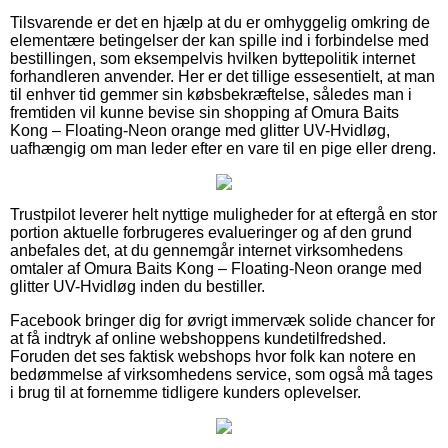
Tilsvarende er det en hjælp at du er omhyggelig omkring de
elementære betingelser der kan spille ind i forbindelse med
bestillingen, som eksempelvis hvilken byttepolitik internet
forhandleren anvender. Her er det tillige essesentielt, at man
til enhver tid gemmer sin købsbekræftelse, således man i
fremtiden vil kunne bevise sin shopping af Omura Baits
Kong – Floating-Neon orange med glitter UV-Hvidløg,
uafhængig om man leder efter en vare til en pige eller dreng.
Trustpilot leverer helt nyttige muligheder for at eftergå en stor
portion aktuelle forbrugeres evalueringer og af den grund
anbefales det, at du gennemgår internet virksomhedens
omtaler af Omura Baits Kong – Floating-Neon orange med
glitter UV-Hvidløg inden du bestiller.
Facebook bringer dig for øvrigt immervæk solide chancer for
at få indtryk af online webshoppens kundetilfredshed.
Foruden det ses faktisk webshops hvor folk kan notere en
bedømmelse af virksomhedens service, som også må tages
i brug til at fornemme tidligere kunders oplevelser.