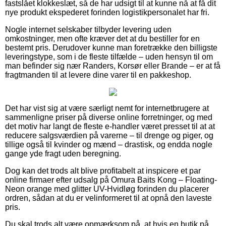
fastslået klokkeslæt, så de har udsigt til at kunne nå at få dit
nye produkt ekspederet forinden logistikpersonalet har fri.
Nogle internet selskaber tilbyder levering uden
omkostninger, men ofte kræver det at du bestiller for en
bestemt pris. Derudover kunne man foretrække den billigste
leveringstype, som i de fleste tilfælde – uden hensyn til om
man befinder sig nær Randers, Korsør eller Brande – er at få
fragtmanden til at levere dine varer til en pakkeshop.
Det har vist sig at være særligt nemt for internetbrugere at
sammenligne priser på diverse online forretninger, og med
det motiv har langt de fleste e-handler været presset til at at
reducere salgsværdien på varerne – til drenge og piger, og
tillige også til kvinder og mænd – drastisk, og endda nogle
gange yde fragt uden beregning.
Dog kan det trods alt blive profitabelt at inspicere et par
online firmaer efter udsalg på Omura Baits Kong – Floating-
Neon orange med glitter UV-Hvidløg forinden du placerer
ordren, sådan at du er velinformeret til at opnå den laveste
pris.
Du skal trods alt være opmærksom på, at hvis en butik på