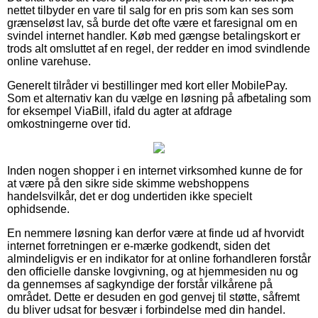
nettet tilbyder en vare til salg for en pris som kan ses som
grænseløst lav, så burde det ofte være et faresignal om en
svindel internet handler. Køb med gængse betalingskort er
trods alt omsluttet af en regel, der redder en imod svindlende
online varehuse.
Generelt tilråder vi bestillinger med kort eller MobilePay.
Som et alternativ kan du vælge en løsning på afbetaling som
for eksempel ViaBill, ifald du agter at afdrage
omkostningerne over tid.
Inden nogen shopper i en internet virksomhed kunne de for
at være på den sikre side skimme webshoppens
handelsvilkår, det er dog undertiden ikke specielt
ophidsende.
En nemmere løsning kan derfor være at finde ud af hvorvidt
internet forretningen er e-mærke godkendt, siden det
almindeligvis er en indikator for at online forhandleren forstår
den officielle danske lovgivning, og at hjemmesiden nu og
da gennemses af sagkyndige der forstår vilkårene på
området. Dette er desuden en god genvej til støtte, såfremt
du bliver udsat for besvær i forbindelse med din handel.