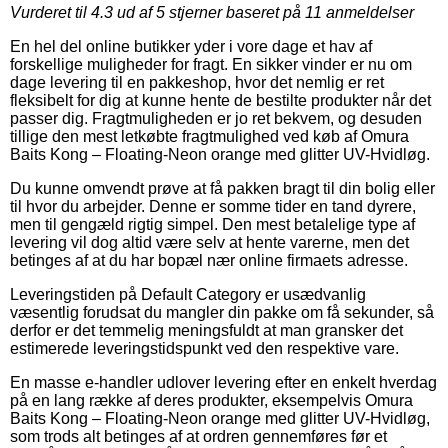
Vurderet til
4.3
ud af 5 stjerner baseret på
11
anmeldelser
En hel del online butikker yder i vore dage et hav af
forskellige muligheder for fragt. En sikker vinder er nu om
dage levering til en pakkeshop, hvor det nemlig er ret
fleksibelt for dig at kunne hente de bestilte produkter når det
passer dig. Fragtmuligheden er jo ret bekvem, og desuden
tillige den mest letkøbte fragtmulighed ved køb af Omura
Baits Kong – Floating-Neon orange med glitter UV-Hvidløg.
Du kunne omvendt prøve at få pakken bragt til din bolig eller
til hvor du arbejder. Denne er somme tider en tand dyrere,
men til gengæld rigtig simpel. Den mest betalelige type af
levering vil dog altid være selv at hente varerne, men det
betinges af at du har bopæl nær online firmaets adresse.
Leveringstiden på Default Category er usædvanlig
væsentlig forudsat du mangler din pakke om få sekunder, så
derfor er det temmelig meningsfuldt at man gransker det
estimerede leveringstidspunkt ved den respektive vare.
En masse e-handler udlover levering efter en enkelt hverdag
på en lang række af deres produkter, eksempelvis Omura
Baits Kong – Floating-Neon orange med glitter UV-Hvidløg,
som trods alt betinges af at ordren gennemføres før et