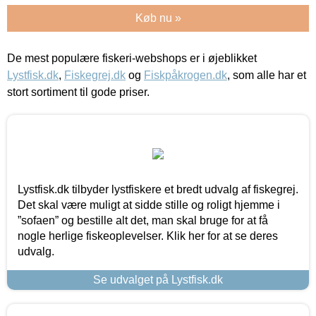
Køb nu »
De mest populære fiskeri-webshops er i øjeblikket
Lystfisk.dk
,
Fiskegrej.dk
og
Fiskpåkrogen.dk
, som alle har et
stort sortiment til gode priser.
Lystfisk.dk tilbyder lystfiskere et bredt udvalg af fiskegrej.
Det skal være muligt at sidde stille og roligt hjemme i
”sofaen” og bestille alt det, man skal bruge for at få
nogle herlige fiskeoplevelser. Klik her for at se deres
udvalg.
Se udvalget på Lystfisk.dk