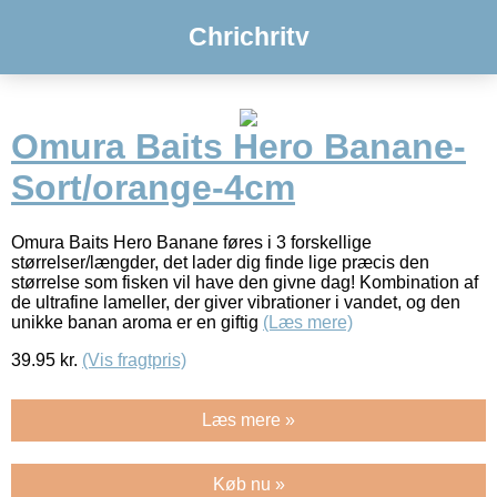
Chrichritv
Omura Baits Hero Banane-
Sort/orange-4cm
Omura Baits Hero Banane føres i 3 forskellige
størrelser/længder, det lader dig finde lige præcis den
størrelse som fisken vil have den givne dag! Kombination af
de ultrafine lameller, der giver vibrationer i vandet, og den
unikke banan aroma er en giftig
(Læs mere)
39.95
kr.
(Vis fragtpris)
Læs mere »
Køb nu »