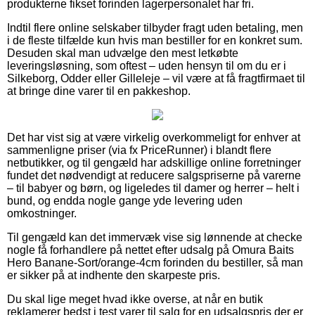
produkterne fikset forinden lagerpersonalet har fri.
Indtil flere online selskaber tilbyder fragt uden betaling, men
i de fleste tilfælde kun hvis man bestiller for en konkret sum.
Desuden skal man udvælge den mest letkøbte
leveringsløsning, som oftest – uden hensyn til om du er i
Silkeborg, Odder eller Gilleleje – vil være at få fragtfirmaet til
at bringe dine varer til en pakkeshop.
Det har vist sig at være virkelig overkommeligt for enhver at
sammenligne priser (via fx PriceRunner) i blandt flere
netbutikker, og til gengæld har adskillige online forretninger
fundet det nødvendigt at reducere salgspriserne på varerne
– til babyer og børn, og ligeledes til damer og herrer – helt i
bund, og endda nogle gange yde levering uden
omkostninger.
Til gengæld kan det immervæk vise sig lønnende at checke
nogle få forhandlere på nettet efter udsalg på Omura Baits
Hero Banane-Sort/orange-4cm forinden du bestiller, så man
er sikker på at indhente den skarpeste pris.
Du skal lige meget hvad ikke overse, at når en butik
reklamerer bedst i test varer til salg for en udsalgspris der er