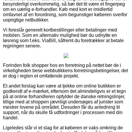
besynderligt overkommelig, så bør det tit være et fingerpeg
om en uærlig e-forhandler. Køb med kort er imidlertid
omfavnet af en forordning, som begunstiger køberen overfor
uoprigtige netbutikker.
Vi foreslår generelt kortbestillinger eller betalinger med
mobilen. Som en alternativ mulighed bør du udnytte en
løsning som f.eks. ViaBill, såfremt du foretrækker at betale
regningen senere.
Forinden folk shopper hos en forretning på nettet bør de i
virkeligheden bese webbutikkens forretningsbetingelser, det
er dog i reglen et omfattende projekt.
Et andet forslag kan være at tjekke om online butikken er
godkendt af e-mærket, eftersom det almindeligvis er et tegn
på at online forhandleren opfylder de danske retningslinjer,
tillige med at shoppen jævnligt undersøges af jurister som
mestrer lovene på området. Desuden får du anledning til
support, når du skulle få udfordringer i processen med din
handel.
Ligeledes slår vi et slag for at køberen er vaks omkring de