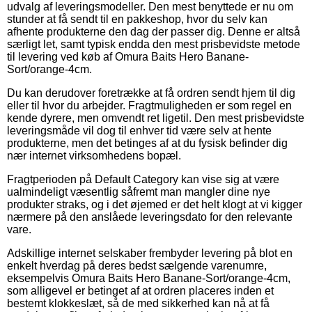
udvalg af leveringsmodeller. Den mest benyttede er nu om
stunder at få sendt til en pakkeshop, hvor du selv kan
afhente produkterne den dag der passer dig. Denne er altså
særligt let, samt typisk endda den mest prisbevidste metode
til levering ved køb af Omura Baits Hero Banane-
Sort/orange-4cm.
Du kan derudover foretrække at få ordren sendt hjem til dig
eller til hvor du arbejder. Fragtmuligheden er som regel en
kende dyrere, men omvendt ret ligetil. Den mest prisbevidste
leveringsmåde vil dog til enhver tid være selv at hente
produkterne, men det betinges af at du fysisk befinder dig
nær internet virksomhedens bopæl.
Fragtperioden på Default Category kan vise sig at være
ualmindeligt væsentlig såfremt man mangler dine nye
produkter straks, og i det øjemed er det helt klogt at vi kigger
nærmere på den anslåede leveringsdato for den relevante
vare.
Adskillige internet selskaber frembyder levering på blot en
enkelt hverdag på deres bedst sælgende varenumre,
eksempelvis Omura Baits Hero Banane-Sort/orange-4cm,
som alligevel er betinget af at ordren placeres inden et
bestemt klokkeslæt, så de med sikkerhed kan nå at få