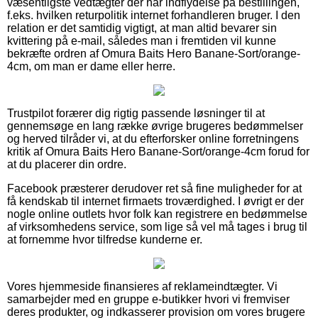
væsentligste vedtægter der har indflydelse på bestillingen,
f.eks. hvilken returpolitik internet forhandleren bruger. I den
relation er det samtidig vigtigt, at man altid bevarer sin
kvittering på e-mail, således man i fremtiden vil kunne
bekræfte ordren af Omura Baits Hero Banane-Sort/orange-
4cm, om man er dame eller herre.
Trustpilot forærer dig rigtig passende løsninger til at
gennemsøge en lang række øvrige brugeres bedømmelser
og herved tilråder vi, at du efterforsker online forretningens
kritik af Omura Baits Hero Banane-Sort/orange-4cm forud for
at du placerer din ordre.
Facebook præsterer derudover ret så fine muligheder for at
få kendskab til internet firmaets troværdighed. I øvrigt er der
nogle online outlets hvor folk kan registrere en bedømmelse
af virksomhedens service, som lige så vel må tages i brug til
at fornemme hvor tilfredse kunderne er.
Vores hjemmeside finansieres af reklameindtægter. Vi
samarbejder med en gruppe e-butikker hvori vi fremviser
deres produkter, og indkasserer provision om vores brugere