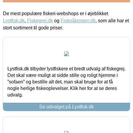
De mest populære fiskeri-webshops er i øjeblikket
Lystfisk.dk
,
Fiskegrej.dk
og
Fiskpåkrogen.dk
, som alle har et
stort sortiment til gode priser.
Lystfisk.dk tilbyder lystfiskere et bredt udvalg af fiskegrej.
Det skal være muligt at sidde stille og roligt hjemme i
”sofaen” og bestille alt det, man skal bruge for at få
nogle herlige fiskeoplevelser. Klik her for at se deres
udvalg.
Se udvalget på Lystfisk.dk