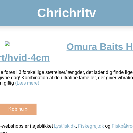
Chrichritv
Omura Baits H
t/hvid-4cm
øres i 3 forskellige størrelser/længder, det lader dig finde lig
ivne dag! Kombination af de ultrafine lameller, der giver vibrati
 giftig
(Læs mere)
Køb nu »
-webshops er i øjeblikket
Lystfisk.dk
,
Fiskegrej.dk
og
Fiskpåkro