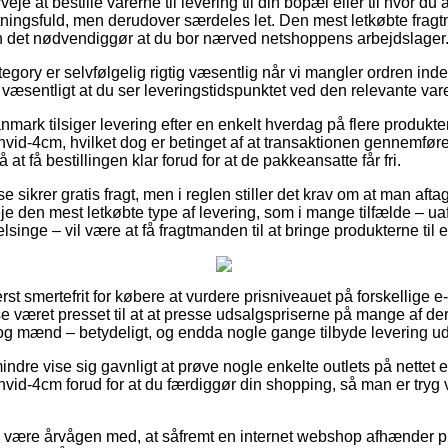
eje at bestille varerne til levering til din bopæl eller til hvor du 
tningsfuld, men derudover særdeles let. Den mest letkøbte frag
en det nødvendiggør at du bor nærved netshoppens arbejdslager
egory er selvfølgelig rigtig væsentlig når vi mangler ordren ind
g væsentligt at du ser leveringstidspunktet ved den relevante var
anmark tilsiger levering efter en enkelt hverdag på flere produk
id-4cm, hvilket dog er betinget af at transaktionen gennemføres
 at få bestillingen klar forud for at de pakkeansatte får fri.
 sikrer gratis fragt, men i reglen stiller det krav om at man aftag
e den mest letkøbte type af levering, som i mange tilfælde – u
lsinge – vil være at få fragtmanden til at bringe produkterne til
st smertefrit for købere at vurdere prisniveauet på forskellige e-
e været presset til at at presse udsalgspriserne på mange af der
er og mænd – betydeligt, og endda nogle gange tilbyde levering 
ndre vise sig gavnligt at prøve nogle enkelte outlets på nettet 
vid-4cm forud for at du færdiggør din shopping, så man er tryg
være årvågen med, at såfremt en internet webshop afhænder prod