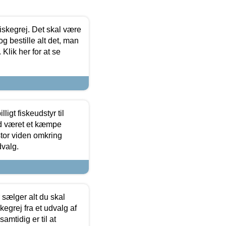
 fiskegrej. Det skal være
og bestille alt det, man
 Klik her for at se
ligt fiskeudstyr til
tid været et kæmpe
stor viden omkring
dvalg.
sælger alt du skal
skegrej fra et udvalg af
samtidig er til at