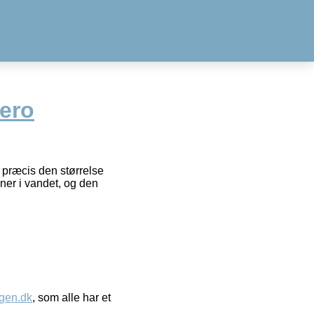
ero
e præcis den størrelse
oner i vandet, og den
gen.dk
, som alle har et