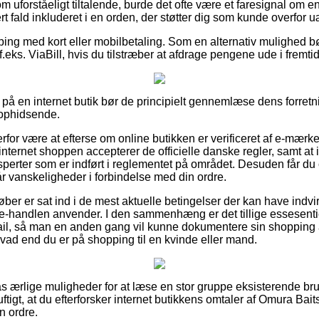
 uforståeligt tiltalende, burde det ofte være et faresignal om e
rt fald inkluderet i en orden, der støtter dig som kunde overfor 
pping med kort eller mobilbetaling. Som en alternativ mulighed 
f.eks. ViaBill, hvis du tilstræber at afdrage pengene ude i fremti
å en internet butik bør de principielt gennemlæse dens forretni
 ophidsende.
erfor være at efterse om online butikken er verificeret af e-mærke
internet shoppen accepterer de officielle danske regler, samt at 
ksperter som er indført i reglementet på området. Desuden får du
år vanskeligheder i forbindelse med din ordre.
køber er sat ind i de mest aktuelle betingelser der kan have indvi
ik e-handlen anvender. I den sammenhæng er det tillige essesenti
il, så man en anden gang vil kunne dokumentere sin shopping
ad end du er på shopping til en kvinde eller mand.
ilpas ærlige muligheder for at læse en stor gruppe eksisterende b
nuftigt, at du efterforsker internet butikkens omtaler af Omura Ba
n ordre.