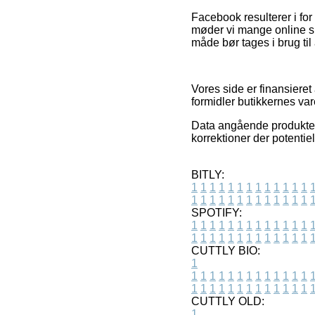
Facebook resulterer i for 
møder vi mange online s
måde bør tages i brug til
Vores side er finansieret
formidler butikkernes var
Data angående produkter 
korrektioner der potentiel
BITLY:
1
1
1
1
1
1
1
1
1
1
1
1
1
1
1
1
1
1
1
1
1
1
1
1
1
1
SPOTIFY:
1
1
1
1
1
1
1
1
1
1
1
1
1
1
1
1
1
1
1
1
1
1
1
1
1
1
CUTTLY BIO:
1
1
1
1
1
1
1
1
1
1
1
1
1
1
1
1
1
1
1
1
1
1
1
1
1
1
1
CUTTLY OLD:
1