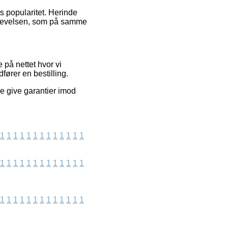
ts popularitet. Herinde
oplevelsen, som på samme
 på nettet hvor vi
fører en bestilling.
e give garantier imod
1
1
1
1
1
1
1
1
1
1
1
1
1
1
1
1
1
1
1
1
1
1
1
1
1
1
1
1
1
1
1
1
1
1
1
1
1
1
1