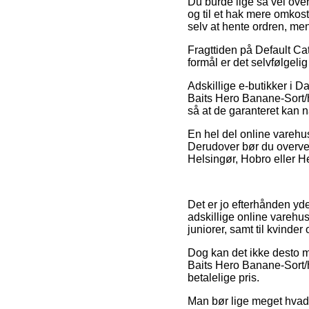
Du burde lige så vel overv
og til et hak mere omkos
selv at hente ordren, m
Fragttiden på Default Cat
formål er det selvfølgeli
Adskillige e-butikker i D
Baits Hero Banane-Sort/hv
så at de garanteret kan nå
En hel del online varehuse
Derudover bør du overvej
Helsingør, Hobro eller He
Det er jo efterhånden yder
adskillige online varehus
juniorer, samt til kvind
Dog kan det ikke desto mi
Baits Hero Banane-Sort/h
betalelige pris.
Man bør lige meget hvad 