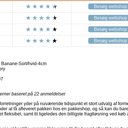
Besøg webshop
Besøg webshop
Besøg webshop
Besøg webshop
 Banane-Sort/hvid-4cm
ory
07
jerner baseret på
22
anmeldelser
retninger yder på nuværende tidspunkt et stort udvalg af former 
nder at få afleveret pakken hos en pakkeshop, og så kan du bare 
et fleksibel, samt tit ligeledes den billigste fragtløsning ved kø