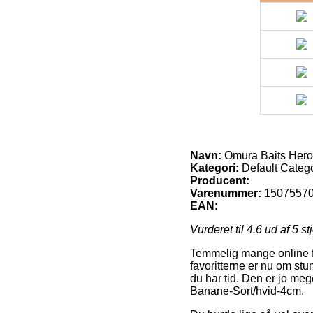
Navn:
Omura Baits Hero
Kategori:
Default Categ
Producent:
Varenummer:
1507557
EAN:
Vurderet til
4.6
ud af 5 st
Temmelig mange online for
favoritterne er nu om stu
du har tid. Den er jo meg
Banane-Sort/hvid-4cm.