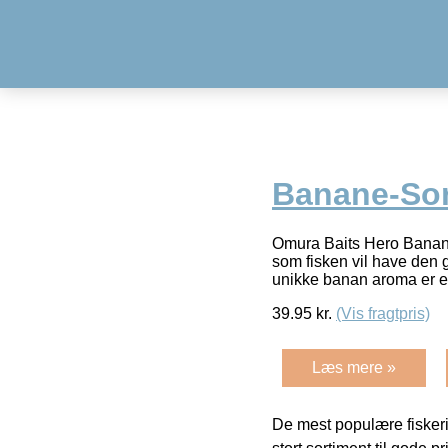
Banane-Sor
Omura Baits Hero Banane f
som fisken vil have den g
unikke banan aroma er en
39.95
kr.
(Vis fragtpris)
Læs mere »
De mest populære fiskeri