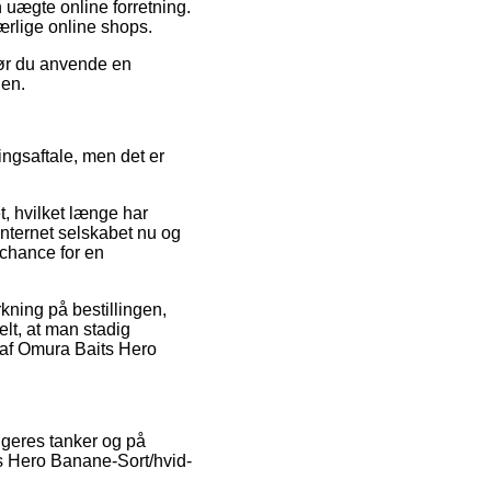
n uægte online forretning.
uærlige online shops.
bør du anvende en
den.
ngsaftale, men det er
t, hvilket længe har
internet selskabet nu og
 chance for en
rkning på bestillingen,
elt, at man stadig
 af Omura Baits Hero
rugeres tanker og på
its Hero Banane-Sort/hvid-