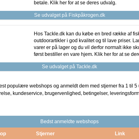
betale. Klik her for at se deres udvalg.
Se udvalget på Fiskpåkrogen.dk
Hos Tackle.dk kan du købe en bred række af fis
outdoorartikler i god kvalitet og til lave priser. L
varer er på lager og du vil derfor normalt ikke sk
først bestiller en vare hjem. Klik her for at se de
Se udvalget på Tackle.dk
t populære webshops og anmeldt dem med stjerner fra 1 til 5 ud
rrelse, kundeservice, brugervenlighed, betingelser, leveringsfor
Bedst anmeldte webshops
op
Stjerner
Link