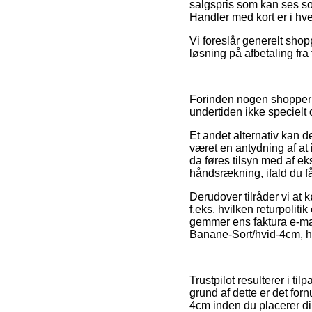
salgspris som kan ses som
Handler med kort er i hve
Vi foreslår generelt sho
løsning på afbetaling fra 
Forinden nogen shopper p
undertiden ikke specielt
Et andet alternativ kan d
været en antydning af at 
da føres tilsyn med af e
håndsrækning, ifald du f
Derudover tilråder vi at 
f.eks. hvilken returpolit
gemmer ens faktura e-ma
Banane-Sort/hvid-4cm, hv
Trustpilot resulterer i t
grund af dette er det for
4cm inden du placerer di