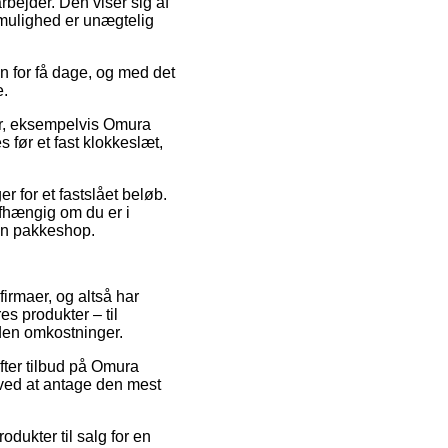
arbejder. Den viser sig af
tmulighed er unægtelig
.
en for få dage, og med det
e.
ter, eksempelvis Omura
 før et fast klokkeslæt,
er for et fastslået beløb.
afhængig om du er i
 en pakkeshop.
firmaer, og altså har
es produkter – til
uden omkostninger.
efter tilbud på Omura
 ved at antage den mest
ukter til salg for en