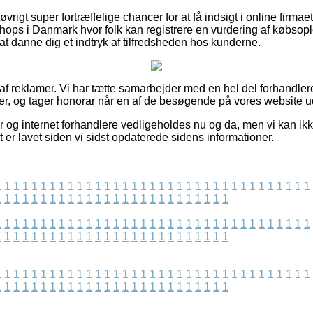
øvrigt super fortræffelige chancer for at få indsigt i online firmae
hops i Danmark hvor folk kan registrere en vurdering af købs
 at danne dig et indtryk af tilfredsheden hos kunderne.
 af reklamer. Vi har tætte samarbejder med en hel del forhandlere
er, og tager honorar når en af de besøgende på vores website ud
og internet forhandlere vedligeholdes nu og da, men vi kan ikk
t er lavet siden vi sidst opdaterede sidens informationer.
1
1
1
1
1
1
1
1
1
1
1
1
1
1
1
1
1
1
1
1
1
1
1
1
1
1
1
1
1
1
1
1
1
1
1
1
1
1
1
1
1
1
1
1
1
1
1
1
1
1
1
1
1
1
1
1
1
1
1
1
1
1
1
1
1
1
1
1
1
1
1
1
1
1
1
1
1
1
1
1
1
1
1
1
1
1
1
1
1
1
1
1
1
1
1
1
1
1
1
1
1
1
1
1
1
1
1
1
1
1
1
1
1
1
1
1
1
1
1
1
1
1
1
1
1
1
1
1
1
1
1
1
1
1
1
1
1
1
1
1
1
1
1
1
1
1
1
1
1
1
1
1
1
1
1
1
1
1
1
1
1
1
1
1
1
1
1
1
1
1
1
1
1
1
1
1
1
1
1
1
1
1
1