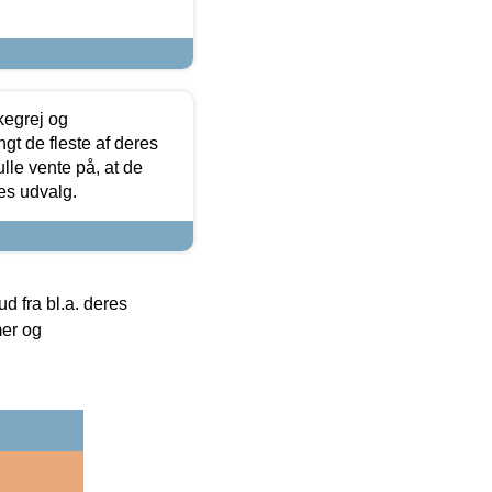
kegrej og
angt de fleste af deres
ulle vente på, at de
res udvalg.
 fra bl.a. deres
mer og