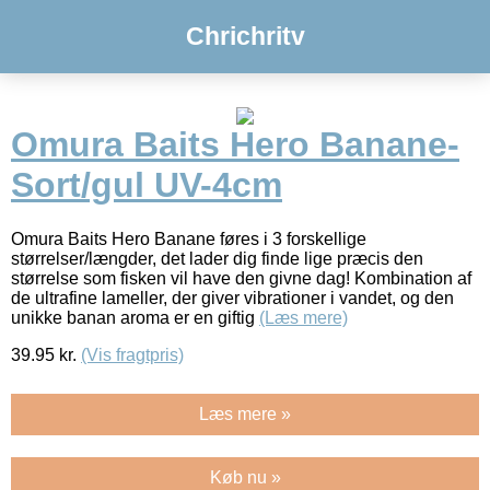
Chrichritv
Omura Baits Hero Banane-
Sort/gul UV-4cm
Omura Baits Hero Banane føres i 3 forskellige
størrelser/længder, det lader dig finde lige præcis den
størrelse som fisken vil have den givne dag! Kombination af
de ultrafine lameller, der giver vibrationer i vandet, og den
unikke banan aroma er en giftig
(Læs mere)
39.95
kr.
(Vis fragtpris)
Læs mere »
Køb nu »