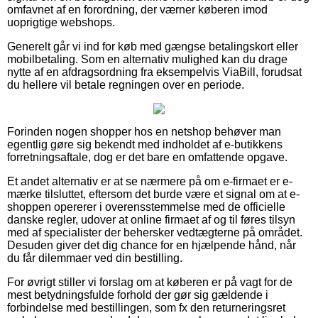
omfavnet af en forordning, der værner køberen imod
uoprigtige webshops.
Generelt går vi ind for køb med gængse betalingskort eller
mobilbetaling. Som en alternativ mulighed kan du drage
nytte af en afdragsordning fra eksempelvis ViaBill, forudsat
du hellere vil betale regningen over en periode.
Forinden nogen shopper hos en netshop behøver man
egentlig gøre sig bekendt med indholdet af e-butikkens
forretningsaftale, dog er det bare en omfattende opgave.
Et andet alternativ er at se nærmere på om e-firmaet er e-
mærke tilsluttet, eftersom det burde være et signal om at e-
shoppen opererer i overensstemmelse med de officielle
danske regler, udover at online firmaet af og til føres tilsyn
med af specialister der behersker vedtægterne på området.
Desuden giver det dig chance for en hjælpende hånd, når
du får dilemmaer ved din bestilling.
For øvrigt stiller vi forslag om at køberen er på vagt for de
mest betydningsfulde forhold der gør sig gældende i
forbindelse med bestillingen, som fx den returneringsret