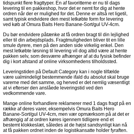
tidspunkt flere fragttyper. En af favoritterne er nu til dags
levering til en pakkeshop, hvor det er nemt for dig at hente
ordren når der er mulighed for det. Denne er altså ret ligetil,
samt typisk endvidere den mest letkøbte form for levering
ved køb af Omura Baits Hero Banane-Sort/gul UV-4cm.
Du bør endvidere påtænke at få ordren bragt til din lejlighed
eller til din arbejdsplads. Fragtmuligheden bliver tit en lille
smule dyrere, men på den anden side virkelig enkel. Den
mest letkøbte løsning til levering vil dog altid være at hente
pakken selv, som desværre afhænger af at du fysisk befinder
dig i kort afstand af online virksomhedens tilholdssted.
Leveringstiden på Default Category kan i nogle tilfælde
være ualmindeligt bestemmende ifald du absolut skal bruge
varerne med det samme, og herved er det nemlig væsentligt
at vi efterser den anslåede leveringstid ved den
vedkommende vare.
Mange online forhandlere reklamerer med 1 dags fragt på en
række af deres varer, eksempelvis Omura Baits Hero
Banane-Sort/gul UV-4cm, men vær opmærksom på at det er
afhængig af at ordren køres igennem tidligere end et
bestemt klokkeslæt, således at de højst sandsynligt kan nå
at få pakken ordnet inden de logistikansatte holder fyraften.