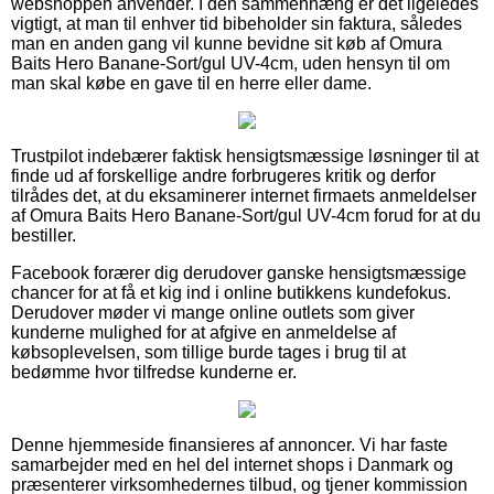
webshoppen anvender. I den sammenhæng er det ligeledes
vigtigt, at man til enhver tid bibeholder sin faktura, således
man en anden gang vil kunne bevidne sit køb af Omura
Baits Hero Banane-Sort/gul UV-4cm, uden hensyn til om
man skal købe en gave til en herre eller dame.
Trustpilot indebærer faktisk hensigtsmæssige løsninger til at
finde ud af forskellige andre forbrugeres kritik og derfor
tilrådes det, at du eksaminerer internet firmaets anmeldelser
af Omura Baits Hero Banane-Sort/gul UV-4cm forud for at du
bestiller.
Facebook forærer dig derudover ganske hensigtsmæssige
chancer for at få et kig ind i online butikkens kundefokus.
Derudover møder vi mange online outlets som giver
kunderne mulighed for at afgive en anmeldelse af
købsoplevelsen, som tillige burde tages i brug til at
bedømme hvor tilfredse kunderne er.
Denne hjemmeside finansieres af annoncer. Vi har faste
samarbejder med en hel del internet shops i Danmark og
præsenterer virksomhedernes tilbud, og tjener kommission