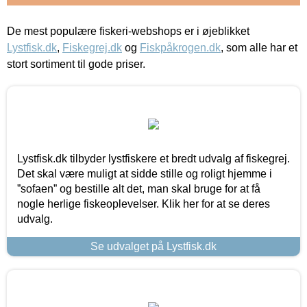
De mest populære fiskeri-webshops er i øjeblikket
Lystfisk.dk
,
Fiskegrej.dk
og
Fiskpåkrogen.dk
, som alle har et
stort sortiment til gode priser.
Lystfisk.dk tilbyder lystfiskere et bredt udvalg af fiskegrej.
Det skal være muligt at sidde stille og roligt hjemme i
”sofaen” og bestille alt det, man skal bruge for at få
nogle herlige fiskeoplevelser. Klik her for at se deres
udvalg.
Se udvalget på Lystfisk.dk