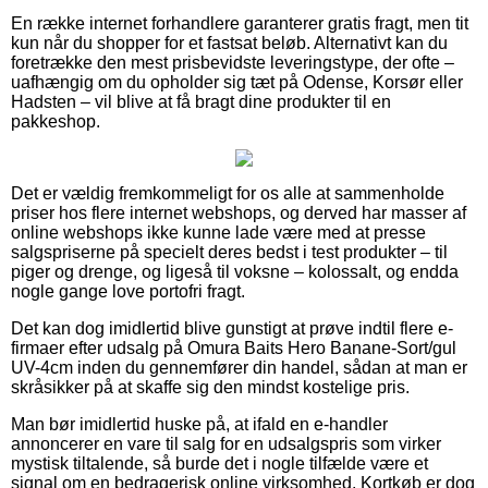
En række internet forhandlere garanterer gratis fragt, men tit
kun når du shopper for et fastsat beløb. Alternativt kan du
foretrække den mest prisbevidste leveringstype, der ofte –
uafhængig om du opholder sig tæt på Odense, Korsør eller
Hadsten – vil blive at få bragt dine produkter til en
pakkeshop.
Det er vældig fremkommeligt for os alle at sammenholde
priser hos flere internet webshops, og derved har masser af
online webshops ikke kunne lade være med at presse
salgspriserne på specielt deres bedst i test produkter – til
piger og drenge, og ligeså til voksne – kolossalt, og endda
nogle gange love portofri fragt.
Det kan dog imidlertid blive gunstigt at prøve indtil flere e-
firmaer efter udsalg på Omura Baits Hero Banane-Sort/gul
UV-4cm inden du gennemfører din handel, sådan at man er
skråsikker på at skaffe sig den mindst kostelige pris.
Man bør imidlertid huske på, at ifald en e-handler
annoncerer en vare til salg for en udsalgspris som virker
mystisk tiltalende, så burde det i nogle tilfælde være et
signal om en bedragerisk online virksomhed. Kortkøb er dog