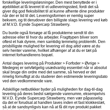
forskellige leveringsløsninger. Den mest benyttede er i
øjeblikket at få leveret til et udleveringssted, fordi det så
giver dig god fleksibilitet til at kunne afhente dine produkter
når der er tid til det. Leveringsformen er nemlig super
bekvem, og tit derudover den billigste slags levering ved køb
af M.V.D. Eynde Supercarp Strawberry.
Du burde også forsøge at få produkterne sendt til din
adresse eller til hvor du arbejder. Fragttypen bliver som
oftest et hak dyrere, men samtidig temmelig problemfri. Den
prisbilligste mulighed for levering vil dog altid være at du
selv henter varerne, hvilket afhænger af at du er tæt på
internet forhandlerens bopæl.
Antal dages levering på Produkter > Forfoder > Øvrige >
Medegrej er selvfølgelig usædvanlig essentiel når vi absolut
skal bruge din ordre med det samme, så herved er det
rimelig fornuftigt at du studerer den estimerede leveringsdato
ved den vedkommende vare.
Adskillige netbutikker byder på muligheden for dag-til-dag
levering på deres bedst sælgende varenumre, eksempelvis
M.V.D. Eynde Supercarp Strawberry, men vær påpasselig
da det er forudsat at handlen laves inden et fast klokkeslæt,
så at de sandsynligvis kan nå at få dit nye produkt pakket