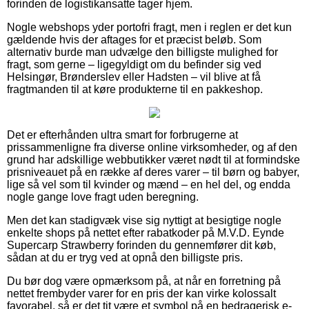
forinden de logistikansatte tager hjem.
Nogle webshops yder portofri fragt, men i reglen er det kun
gældende hvis der aftages for et præcist beløb. Som
alternativ burde man udvælge den billigste mulighed for
fragt, som gerne – ligegyldigt om du befinder sig ved
Helsingør, Brønderslev eller Hadsten – vil blive at få
fragtmanden til at køre produkterne til en pakkeshop.
Det er efterhånden ultra smart for forbrugerne at
prissammenligne fra diverse online virksomheder, og af den
grund har adskillige webbutikker været nødt til at formindske
prisniveauet på en række af deres varer – til børn og babyer,
lige så vel som til kvinder og mænd – en hel del, og endda
nogle gange love fragt uden beregning.
Men det kan stadigvæk vise sig nyttigt at besigtige nogle
enkelte shops på nettet efter rabatkoder på M.V.D. Eynde
Supercarp Strawberry forinden du gennemfører dit køb,
sådan at du er tryg ved at opnå den billigste pris.
Du bør dog være opmærksom på, at når en forretning på
nettet frembyder varer for en pris der kan virke kolossalt
favorabel, så er det tit være et symbol på en bedragerisk e-