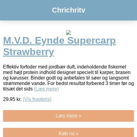
Chrichritv
M.V.D. Eynde Supercarp
Strawberry
Effektiv forfoder med jordbær duft, indeholdende fiskemel
med højt protein indhold designet specielt til karper, brasen
og karusser. Binder godt og anbefales til søer og langsomt
strømmende vande. For bedst resultat forbered 3 timer før og
tilsæt det sids
(Læs mere)
29.95
kr.
(Vis fragtpris)
Læs mere »
Køb nu »