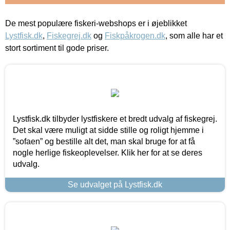
De mest populære fiskeri-webshops er i øjeblikket
Lystfisk.dk
,
Fiskegrej.dk
og
Fiskpåkrogen.dk
, som alle har et
stort sortiment til gode priser.
Lystfisk.dk tilbyder lystfiskere et bredt udvalg af fiskegrej.
Det skal være muligt at sidde stille og roligt hjemme i
”sofaen” og bestille alt det, man skal bruge for at få
nogle herlige fiskeoplevelser. Klik her for at se deres
udvalg.
Se udvalget på Lystfisk.dk