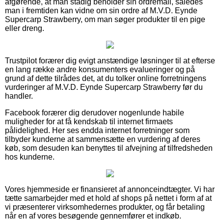
afgørende, at man stadig beholder sin ordremail, således
man i fremtiden kan vidne om sin ordre af M.V.D. Eynde
Supercarp Strawberry, om man søger produkter til en pige
eller dreng.
Trustpilot forærer dig evigt anstændige løsninger til at efterse
en lang række andre konsumenters evalueringer og på
grund af dette tilrådes det, at du tolker online forretningens
vurderinger af M.V.D. Eynde Supercarp Strawberry før du
handler.
Facebook forærer dig derudover nogenlunde habile
muligheder for at få kendskab til internet firmaets
pålidelighed. Her ses endda internet forretninger som
tilbyder kunderne at sammensætte en vurdering af deres
køb, som desuden kan benyttes til afvejning af tilfredsheden
hos kunderne.
Vores hjemmeside er finansieret af annonceindtægter. Vi har
tætte samarbejder med et hold af shops på nettet i form af at
vi præsenterer virksomhedernes produkter, og får betaling
når en af vores besøgende gennemfører et indkøb.