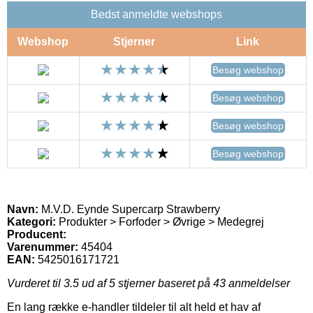
Bedst anmeldte webshops
Webshop
Stjerner
Link
Besøg webshop
Besøg webshop
Besøg webshop
Besøg webshop
Navn:
M.V.D. Eynde Supercarp Strawberry
Kategori:
Produkter > Forfoder > Øvrige > Medegrej
Producent:
Varenummer:
45404
EAN:
5425016171721
Vurderet til
3.5
ud af 5 stjerner baseret på
43
anmeldelser
En lang række e-handler tildeler til alt held et hav af