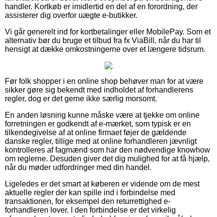
handler. Kortkøb er imidlertid en del af en forordning, der
assisterer dig overfor uægte e-butikker.
Vi går generelt ind for kortbetalinger eller MobilePay. Som et
alternativ bør du bruge et tilbud fra fx ViaBill, når du har til
hensigt at dække omkostningerne over et længere tidsrum.
Før folk shopper i en online shop behøver man for at være
sikker gøre sig bekendt med indholdet af forhandlerens
regler, dog er det gerne ikke særlig morsomt.
En anden løsning kunne måske være at tjekke om online
forretningen er godkendt af e-mærket, som typisk er en
tilkendegivelse af at online firmaet føjer de gældende
danske regler, tillige med at online forhandleren jævnligt
kontrolleres af fagmænd som har den nødvendige knowhow
om reglerne. Desuden giver det dig mulighed for at få hjælp,
når du møder udfordringer med din handel.
Ligeledes er det smart at køberen er vidende om de mest
aktuelle regler der kan spille ind i forbindelse med
transaktionen, for eksempel den returrettighed e-
forhandleren lover. I den forbindelse er det virkelig