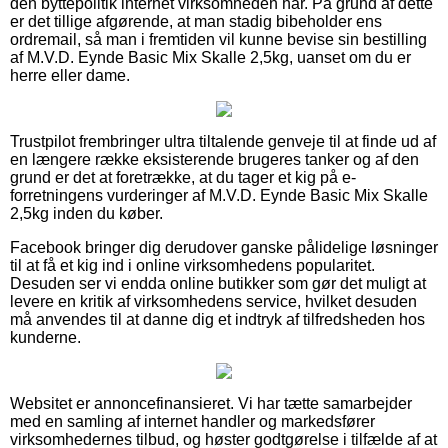
den byttepolitik internet virksomheden har. På grund af dette
er det tillige afgørende, at man stadig bibeholder ens
ordremail, så man i fremtiden vil kunne bevise sin bestilling
af M.V.D. Eynde Basic Mix Skalle 2,5kg, uanset om du er
herre eller dame.
Trustpilot frembringer ultra tiltalende genveje til at finde ud af
en længere række eksisterende brugeres tanker og af den
grund er det at foretrække, at du tager et kig på e-
forretningens vurderinger af M.V.D. Eynde Basic Mix Skalle
2,5kg inden du køber.
Facebook bringer dig derudover ganske pålidelige løsninger
til at få et kig ind i online virksomhedens popularitet.
Desuden ser vi endda online butikker som gør det muligt at
levere en kritik af virksomhedens service, hvilket desuden
må anvendes til at danne dig et indtryk af tilfredsheden hos
kunderne.
Websitet er annoncefinansieret. Vi har tætte samarbejder
med en samling af internet handler og markedsfører
virksomhedernes tilbud, og høster godtgørelse i tilfælde af at