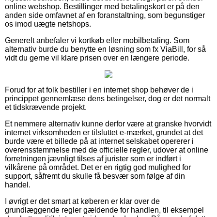
online webshop. Bestillinger med betalingskort er på den
anden side omfavnet af en foranstaltning, som begunstiger
os imod uægte netshops.
Generelt anbefaler vi kortkøb eller mobilbetaling. Som
alternativ burde du benytte en løsning som fx ViaBill, for så
vidt du gerne vil klare prisen over en længere periode.
Forud for at folk bestiller i en internet shop behøver de i
princippet gennemlæse dens betingelser, dog er det normalt
et tidskrævende projekt.
Et nemmere alternativ kunne derfor være at granske hvorvidt
internet virksomheden er tilsluttet e-mærket, grundet at det
burde være et billede på at internet selskabet opererer i
overensstemmelse med de officielle regler, udover at online
forretningen jævnligt tilses af jurister som er indført i
vilkårene på området. Det er en rigtig god mulighed for
support, såfremt du skulle få besvær som følge af din
handel.
I øvrigt er det smart at køberen er klar over de
grundlæggende regler gældende for handlen, til eksempel