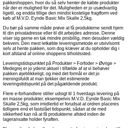
pakkeshoppen, hvor du så selv henter de købte produkter
når der er mulighed for det. Muligheden er jo usædvanlig
ligetil, og endda tillige den mindst kostelige fragtform ved
køb af M.V.D. Eynde Basic Mix Skalle 2,5kg.
Du bør på samme måde prøve at få produkterne sendt hjem
til din privatadresse eller til dit arbejdes adresse. Denne
viser sig gerne en tak mindre prisbillig, men desuden vældig
bekvem. Den mest letkøbte leveringsmetode er utvivlsomt
selv at hente pakken, som dog kræver at du opholder dig i
kort afstand af online shoppens tilholdssted.
Leveringstidspunktet på Produkter > Forfoder > Øvrige >
Medegrej er jo yderst aktuel i tilfælde af at vi behøver
pakken øjeblikkeligt, og med det formål er det jo
meningsfuldt at man tjekker det estimerede
leveringstidspunkt på det pågældende produkt.
Flere e-forhandlere stiller udsigt til 1 hverdags levering på
en masse produkter, eksempelvis M.V.D. Eynde Basic Mix
Skalle 2,5kg, som imidlertid er forudsat at ordren placeres
tidligere end et fastslået tidspunkt, sådan at de med
sikkerhed kan nå at få produkterne afsted inden de
lageransatte holder fyraften.