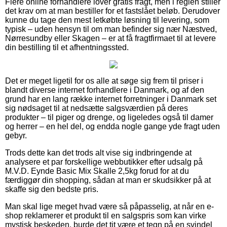
Flere online forhandlere lover gratis fragt, men i reglen stiller
det krav om at man bestiller for et fastslået beløb. Derudover
kunne du tage den mest letkøbte løsning til levering, som
typisk – uden hensyn til om man befinder sig nær Næstved,
Nørresundby eller Skagen – er at få fragtfirmaet til at levere
din bestilling til et afhentningssted.
Det er meget ligetil for os alle at søge sig frem til priser i
blandt diverse internet forhandlere i Danmark, og af den
grund har en lang række internet forretninger i Danmark set
sig nødsaget til at nedsætte salgsværdien på deres
produkter – til piger og drenge, og ligeledes også til damer
og herrer – en hel del, og endda nogle gange yde fragt uden
gebyr.
Trods dette kan det trods alt vise sig indbringende at
analysere et par forskellige webbutikker efter udsalg på
M.V.D. Eynde Basic Mix Skalle 2,5kg forud for at du
færdiggør din shopping, sådan at man er skudsikker på at
skaffe sig den bedste pris.
Man skal lige meget hvad være så påpasselig, at når en e-
shop reklamerer et produkt til en salgspris som kan virke
mystisk beskeden, burde det tit være et tegn på en svindel