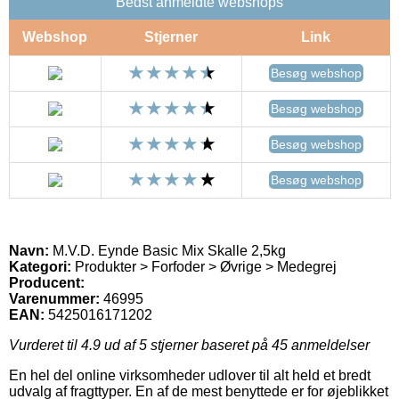
Bedst anmeldte webshops
Webshop
Stjerner
Link
Besøg webshop
Besøg webshop
Besøg webshop
Besøg webshop
Navn:
M.V.D. Eynde Basic Mix Skalle 2,5kg
Kategori:
Produkter > Forfoder > Øvrige > Medegrej
Producent:
Varenummer:
46995
EAN:
5425016171202
Vurderet til
4.9
ud af 5 stjerner baseret på
45
anmeldelser
En hel del online virksomheder udlover til alt held et bredt
udvalg af fragttyper. En af de mest benyttede er for øjeblikket