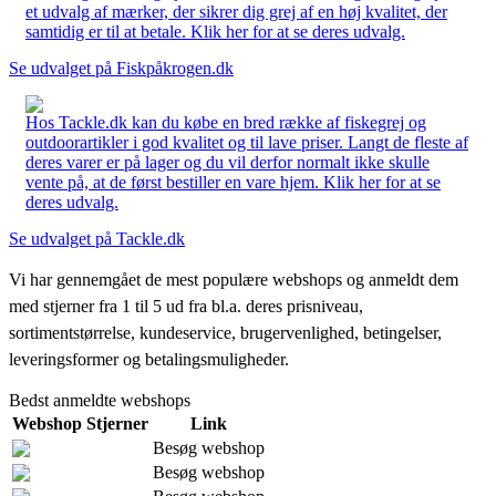
et udvalg af mærker, der sikrer dig grej af en høj kvalitet, der
samtidig er til at betale. Klik her for at se deres udvalg.
Se udvalget på Fiskpåkrogen.dk
Hos Tackle.dk kan du købe en bred række af fiskegrej og
outdoorartikler i god kvalitet og til lave priser. Langt de fleste af
deres varer er på lager og du vil derfor normalt ikke skulle
vente på, at de først bestiller en vare hjem. Klik her for at se
deres udvalg.
Se udvalget på Tackle.dk
Vi har gennemgået de mest populære webshops og anmeldt dem
med stjerner fra 1 til 5 ud fra bl.a. deres prisniveau,
sortimentstørrelse, kundeservice, brugervenlighed, betingelser,
leveringsformer og betalingsmuligheder.
Bedst anmeldte webshops
Webshop
Stjerner
Link
Besøg webshop
Besøg webshop