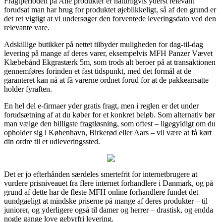
Fragtperioden på Alle produkter er naturligvis yderst relevant
forudsat man har brug for produktet øjeblikkeligt, så af den grund er
det ret vigtigt at vi undersøger den forventede leveringsdato ved den
relevante vare.
Adskillige butikker på nettet tilbyder muligheden for dag-til-dag
levering på mange af deres varer, eksempelvis MFH Panzer Vævet
Klæbebånd Ekgrastærk 5m, som trods alt beroer på at transaktionen
gennemføres forinden et fast tidspunkt, med det formål at de
garanteret kan nå at få varerne ordnet forud for at de pakkeansatte
holder fyraften.
En hel del e-firmaer yder gratis fragt, men i reglen er det under
forudsætning af at du køber for et konkret beløb. Som alternativ bør
man vælge den billigste fragtløsning, som oftest – ligegyldigt om du
opholder sig i København, Birkerød eller Aars – vil være at få kørt
din ordre til et udleveringssted.
Det er jo efterhånden særdeles smertefrit for internetbrugere at
vurdere prisniveauet fra flere internet forhandlere i Danmark, og på
grund af dette har de fleste MFH online forhandlere fundet det
uundgåeligt at mindske priserne på mange af deres produkter – til
juniorer, og yderligere også til damer og herrer – drastisk, og endda
nogle gange love gebyrfri levering.