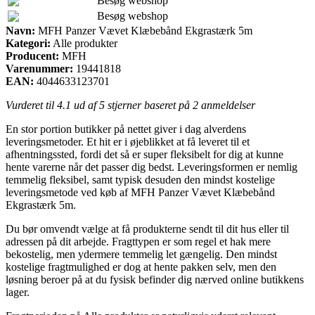
Besøg webshop
Besøg webshop
Navn:
MFH Panzer Vævet Klæbebånd Ekgrastærk 5m
Kategori:
Alle produkter
Producent:
MFH
Varenummer:
19441818
EAN:
4044633123701
Vurderet til
4.1
ud af 5 stjerner baseret på
2
anmeldelser
En stor portion butikker på nettet giver i dag alverdens
leveringsmetoder. Et hit er i øjeblikket at få leveret til et
afhentningssted, fordi det så er super fleksibelt for dig at kunne
hente varerne når det passer dig bedst. Leveringsformen er nemlig
temmelig fleksibel, samt typisk desuden den mindst kostelige
leveringsmetode ved køb af MFH Panzer Vævet Klæbebånd
Ekgrastærk 5m.
Du bør omvendt vælge at få produkterne sendt til dit hus eller til
adressen på dit arbejde. Fragttypen er som regel et hak mere
bekostelig, men ydermere temmelig let gængelig. Den mindst
kostelige fragtmulighed er dog at hente pakken selv, men den
løsning beroer på at du fysisk befinder dig nærved online butikkens
lager.