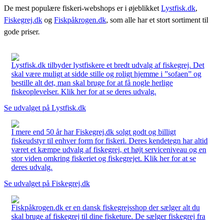
De mest populære fiskeri-webshops er i øjeblikket
Lystfisk.dk
,
Fiskegrej.dk
og
Fiskpåkrogen.dk
, som alle har et stort sortiment til
gode priser.
Lystfisk.dk tilbyder lystfiskere et bredt udvalg af fiskegrej. Det
skal være muligt at sidde stille og roligt hjemme i ”sofaen” og
bestille alt det, man skal bruge for at få nogle herlige
fiskeoplevelser. Klik her for at se deres udvalg.
Se udvalget på Lystfisk.dk
I mere end 50 år har Fiskegrej.dk solgt godt og billigt
fiskeudstyr til enhver form for fiskeri. Deres kendetegn har altid
været et kæmpe udvalg af fiskegrej, et højt serviceniveau og en
stor viden omkring fiskeriet og fiskegrejet. Klik her for at se
deres udvalg.
Se udvalget på Fiskegrej.dk
Fiskpåkrogen.dk er en dansk fiskegrejsshop der sælger alt du
skal bruge af fiskegrej til dine fisketure. De sælger fiskegrej fra