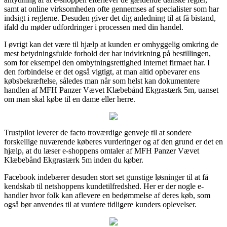
samt at online virksomheden ofte gennemses af specialister som har
indsigt i reglerne. Desuden giver det dig anledning til at få bistand,
ifald du møder udfordringer i processen med din handel.
I øvrigt kan det være til hjælp at kunden er omhyggelig omkring de
mest betydningsfulde forhold der har indvirkning på bestillingen,
som for eksempel den ombytningsrettighed internet firmaet har. I
den forbindelse er det også vigtigt, at man altid opbevarer ens
købsbekræftelse, således man når som helst kan dokumentere
handlen af MFH Panzer Vævet Klæbebånd Ekgrastærk 5m, uanset
om man skal købe til en dame eller herre.
Trustpilot leverer de facto troværdige genveje til at sondere
forskellige nuværende køberes vurderinger og af den grund er det en
hjælp, at du læser e-shoppens omtaler af MFH Panzer Vævet
Klæbebånd Ekgrastærk 5m inden du køber.
Facebook indebærer desuden stort set gunstige løsninger til at få
kendskab til netshoppens kundetilfredshed. Her er der nogle e-
handler hvor folk kan aflevere en bedømmelse af deres køb, som
også bør anvendes til at vurdere tidligere kunders oplevelser.