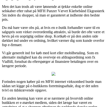
Men det kan trods alt være lønnende at tjekke enkelte online
selskaber efter rabat på MFH Panzer Vævet Klæbebånd Ekgrastærk
5m inden du shopper, så man er garanteret at indhente den bedste
pris.
Du må bare være obs på, at hvis en e-butik forhandler varer til en
salgspris som virker overordentlig attraktiv, så burde det ofte være et
bevis på en uoprigtig online shop. Kortkøb er på den anden side
dækket ind under en ordning, hvilket værner dig som kunde overfor
fup e-firmaer.
Vi går generelt ind for køb med kort eller mobilbetaling. Som en
alternativ mulighed kan du overveje en afdragsordning som fx
ViaBill, forudsat du efterspørger at finansiere betalingen over en
længere periode.
Forinden nogen køber på en MFH internet virksomhed burde man
sådan set kigge på e-butikkens forretningsaftale, dog er det uden
tvivl en tidskrævende opgave.
En anden løsning kan være at se nærmere på hvorvidt online
butikken er e-mærket medlem, siden det længe har været en
antydning af at e-shoppen efterlever de gældende danske regler,