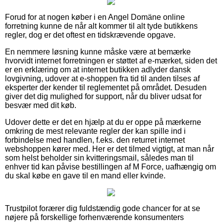
Forud for at nogen køber i en Angel Domäne online
forretning kunne de når alt kommer til alt tyde butikkens
regler, dog er det oftest en tidskrævende opgave.
En nemmere løsning kunne måske være at bemærke
hvorvidt internet forretningen er støttet af e-mærket, siden det
er en erklæring om at internet butikken adlyder dansk
lovgivning, udover at e-shoppen fra tid til anden tilses af
eksperter der kender til reglementet på området. Desuden
giver det dig mulighed for support, når du bliver udsat for
besvær med dit køb.
Udover dette er det en hjælp at du er oppe på mærkerne
omkring de mest relevante regler der kan spille ind i
forbindelse med handlen, f.eks. den returret internet
webshoppen kører med. Her er det tilmed vigtigt, at man når
som helst beholder sin kvitteringsmail, således man til
enhver tid kan påvise bestillingen af M Force, uafhængig om
du skal købe en gave til en mand eller kvinde.
Trustpilot forærer dig fuldstændig gode chancer for at se
nøjere på forskellige forhenværende konsumenters