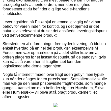
virkelig ukompliceret. Den mest betalelige form for fragt er
unægtelig selv at hente ordren, men den mulighed
forudsætter at du befinder dig lige ved e-handlens
tilholdssted.
Leveringstiden på Fiskehjul er temmelig vigtig når vi har
behov for varen inden for kort tid, og i det øjemed er det
naturligvis relevant at du ser det anslåede leveringstidspunkt
ved det vedkommende produkt.
Størstedelen af e-forretninger frembyder levering på blot en
enkelt hverdag på en hel del produkter, eksempelvis M
Force, men vær opmærksom på at det stiller krav om at
ordren placeres før et fastsat tidspunkt, så de sandsynligvis
kan nå at få varen hen til fragtfirmaet forinden
logistikmedarbejderne tager hjem.
Nogle få internet firmaer lover fragt uden gebyr, men typisk
kun når der aftages for en præcis sum. Som alternativ skulle
man vælge den mest prisbevidste fragtmetode, som mange
gange – uanset om man befinder sig nær Hørsholm, Skive
eller Humlebæk – vil blive at få bragt produkterne til et
afhentningssted.