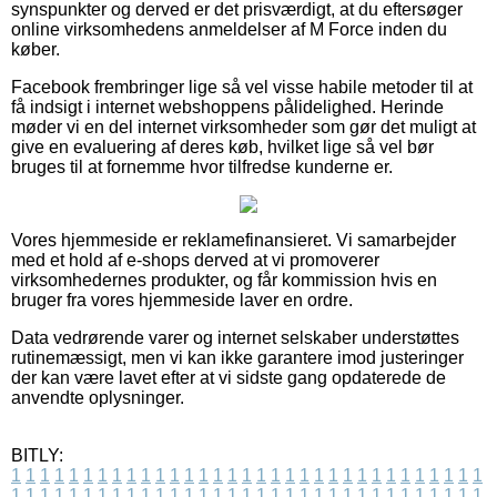
synspunkter og derved er det prisværdigt, at du eftersøger
online virksomhedens anmeldelser af M Force inden du
køber.
Facebook frembringer lige så vel visse habile metoder til at
få indsigt i internet webshoppens pålidelighed. Herinde
møder vi en del internet virksomheder som gør det muligt at
give en evaluering af deres køb, hvilket lige så vel bør
bruges til at fornemme hvor tilfredse kunderne er.
Vores hjemmeside er reklamefinansieret. Vi samarbejder
med et hold af e-shops derved at vi promoverer
virksomhedernes produkter, og får kommission hvis en
bruger fra vores hjemmeside laver en ordre.
Data vedrørende varer og internet selskaber understøttes
rutinemæssigt, men vi kan ikke garantere imod justeringer
der kan være lavet efter at vi sidste gang opdaterede de
anvendte oplysninger.
BITLY:
1
1
1
1
1
1
1
1
1
1
1
1
1
1
1
1
1
1
1
1
1
1
1
1
1
1
1
1
1
1
1
1
1
1
1
1
1
1
1
1
1
1
1
1
1
1
1
1
1
1
1
1
1
1
1
1
1
1
1
1
1
1
1
1
1
1