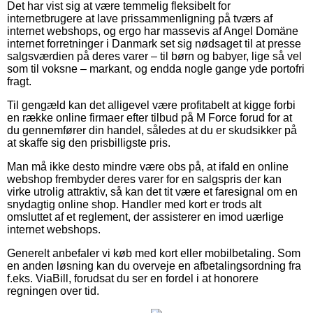
Det har vist sig at være temmelig fleksibelt for
internetbrugere at lave prissammenligning på tværs af
internet webshops, og ergo har massevis af Angel Domäne
internet forretninger i Danmark set sig nødsaget til at presse
salgsværdien på deres varer – til børn og babyer, lige så vel
som til voksne – markant, og endda nogle gange yde portofri
fragt.
Til gengæld kan det alligevel være profitabelt at kigge forbi
en række online firmaer efter tilbud på M Force forud for at
du gennemfører din handel, således at du er skudsikker på
at skaffe sig den prisbilligste pris.
Man må ikke desto mindre være obs på, at ifald en online
webshop frembyder deres varer for en salgspris der kan
virke utrolig attraktiv, så kan det tit være et faresignal om en
snydagtig online shop. Handler med kort er trods alt
omsluttet af et reglement, der assisterer en imod uærlige
internet webshops.
Generelt anbefaler vi køb med kort eller mobilbetaling. Som
en anden løsning kan du overveje en afbetalingsordning fra
f.eks. ViaBill, forudsat du ser en fordel i at honorere
regningen over tid.