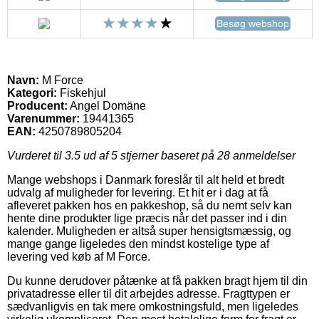
Besøg webshop
Navn:
M Force
Kategori:
Fiskehjul
Producent:
Angel Domäne
Varenummer:
19441365
EAN:
4250789805204
Vurderet til
3.5
ud af 5 stjerner baseret på
28
anmeldelser
Mange webshops i Danmark foreslår til alt held et bredt
udvalg af muligheder for levering. Et hit er i dag at få
afleveret pakken hos en pakkeshop, så du nemt selv kan
hente dine produkter lige præcis når det passer ind i din
kalender. Muligheden er altså super hensigtsmæssig, og
mange gange ligeledes den mindst kostelige type af
levering ved køb af M Force.
Du kunne derudover påtænke at få pakken bragt hjem til din
privatadresse eller til dit arbejdes adresse. Fragttypen er
sædvanligvis en tak mere omkostningsfuld, men ligeledes