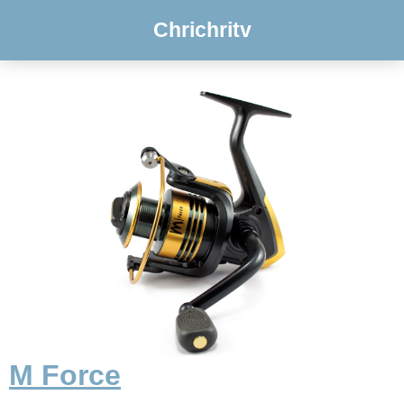
Chrichritv
M Force