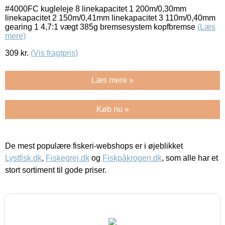
#4000FC kugleleje 8 linekapacitet 1 200m/0,30mm
linekapacitet 2 150m/0,41mm linekapacitet 3 110m/0,40mm
gearing 1 4,7:1 vægt 385g bremsesystem kopfbremse
(Læs
mere)
309
kr.
(Vis fragtpris)
Læs mere »
Køb nu »
De mest populære fiskeri-webshops er i øjeblikket
Lystfisk.dk
,
Fiskegrej.dk
og
Fiskpåkrogen.dk
, som alle har et
stort sortiment til gode priser.