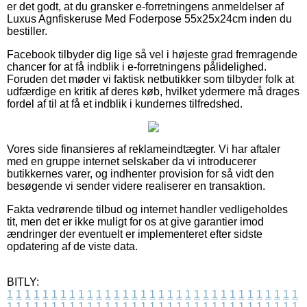
er det godt, at du gransker e-forretningens anmeldelser af
Luxus Agnfiskeruse Med Foderpose 55x25x24cm inden du
bestiller.
Facebook tilbyder dig lige så vel i højeste grad fremragende
chancer for at få indblik i e-forretningens pålidelighed.
Foruden det møder vi faktisk netbutikker som tilbyder folk at
udfærdige en kritik af deres køb, hvilket ydermere må drages
fordel af til at få et indblik i kundernes tilfredshed.
Vores side finansieres af reklameindtægter. Vi har aftaler
med en gruppe internet selskaber da vi introducerer
butikkernes varer, og indhenter provision for så vidt den
besøgende vi sender videre realiserer en transaktion.
Fakta vedrørende tilbud og internet handler vedligeholdes
tit, men det er ikke muligt for os at give garantier imod
ændringer der eventuelt er implementeret efter sidste
opdatering af de viste data.
BITLY:
1
1
1
1
1
1
1
1
1
1
1
1
1
1
1
1
1
1
1
1
1
1
1
1
1
1
1
1
1
1
1
1
1
1
1
1
1
1
1
1
1
1
1
1
1
1
1
1
1
1
1
1
1
1
1
1
1
1
1
1
1
1
1
1
1
1