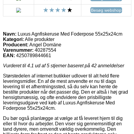
Besøg webshop
Navn:
Luxus Agnfiskeruse Med Foderpose 55x25x24cm
Kategori:
Alle produkter
Producent:
Angel Domäne
Varenummer:
40287554
EAN:
4250789844661
Vurderet til
4.1
ud af 5 stjerner baseret på
42
anmeldelser
Størstedelen af internet butikker udlover til alt held flere
leveringsmidler. En af de mest anvendte er nu til dags
levering til et afhentningssted, så du selv kan hente de
bestilte produkter når det passer dig. Den er altså i høj grad
hensigtsmæssig, og ofte endvidere den prisbilligste
leveringsudgave ved køb af Luxus Agnfiskeruse Med
Foderpose 55x25x24cm.
Du bør også planlægge at vælge at få leveret hjem til dig
eller til hvor du arbejder. Den viser sig gennemsnitligt en
tand dyrere, men omvendt vældig overkommelig. Den