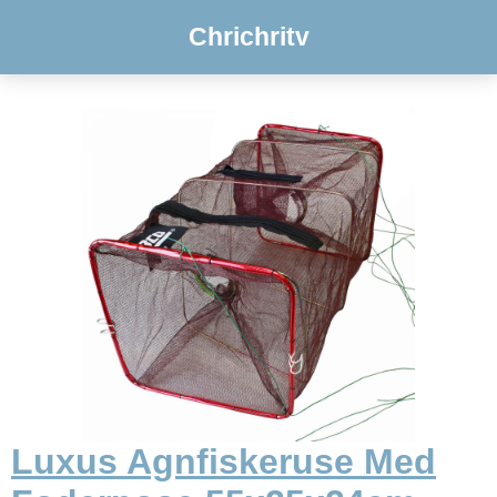
Chrichritv
Luxus Agnfiskeruse Med