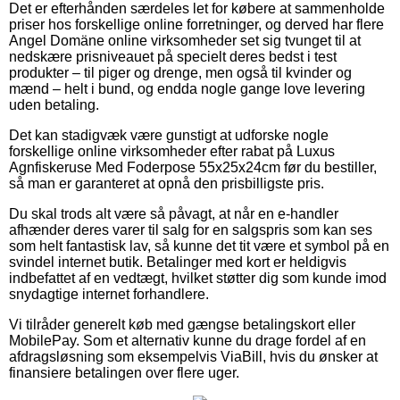
Det er efterhånden særdeles let for købere at sammenholde
priser hos forskellige online forretninger, og derved har flere
Angel Domäne online virksomheder set sig tvunget til at
nedskære prisniveauet på specielt deres bedst i test
produkter – til piger og drenge, men også til kvinder og
mænd – helt i bund, og endda nogle gange love levering
uden betaling.
Det kan stadigvæk være gunstigt at udforske nogle
forskellige online virksomheder efter rabat på Luxus
Agnfiskeruse Med Foderpose 55x25x24cm før du bestiller,
så man er garanteret at opnå den prisbilligste pris.
Du skal trods alt være så påvagt, at når en e-handler
afhænder deres varer til salg for en salgspris som kan ses
som helt fantastisk lav, så kunne det tit være et symbol på en
svindel internet butik. Betalinger med kort er heldigvis
indbefattet af en vedtægt, hvilket støtter dig som kunde imod
snydagtige internet forhandlere.
Vi tilråder generelt køb med gængse betalingskort eller
MobilePay. Som et alternativ kunne du drage fordel af en
afdragsløsning som eksempelvis ViaBill, hvis du ønsker at
finansiere betalingen over flere uger.