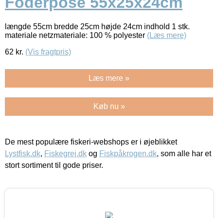
Foderpose 55x25x24cm
længde 55cm bredde 25cm højde 24cm indhold 1 stk.
materiale netzmateriale: 100 % polyester
(Læs mere)
62
kr.
(Vis fragtpris)
Læs mere »
Køb nu »
De mest populære fiskeri-webshops er i øjeblikket
Lystfisk.dk
,
Fiskegrej.dk
og
Fiskpåkrogen.dk
, som alle har et
stort sortiment til gode priser.