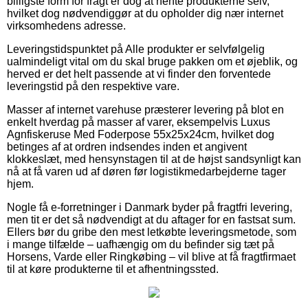
billigste form for fragt er dog at hente produkterne selv,
hvilket dog nødvendiggør at du opholder dig nær internet
virksomhedens adresse.
Leveringstidspunktet på Alle produkter er selvfølgelig
ualmindeligt vital om du skal bruge pakken om et øjeblik, og
herved er det helt passende at vi finder den forventede
leveringstid på den respektive vare.
Masser af internet varehuse præsterer levering på blot en
enkelt hverdag på masser af varer, eksempelvis Luxus
Agnfiskeruse Med Foderpose 55x25x24cm, hvilket dog
betinges af at ordren indsendes inden et angivent
klokkeslæt, med hensynstagen til at de højst sandsynligt kan
nå at få varen ud af døren før logistikmedarbejderne tager
hjem.
Nogle få e-forretninger i Danmark byder på fragtfri levering,
men tit er det så nødvendigt at du aftager for en fastsat sum.
Ellers bør du gribe den mest letkøbte leveringsmetode, som
i mange tilfælde – uafhængig om du befinder sig tæt på
Horsens, Varde eller Ringkøbing – vil blive at få fragtfirmaet
til at køre produkterne til et afhentningssted.