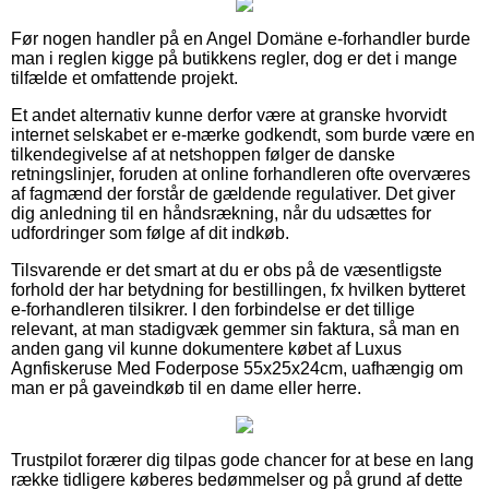
Før nogen handler på en Angel Domäne e-forhandler burde
man i reglen kigge på butikkens regler, dog er det i mange
tilfælde et omfattende projekt.
Et andet alternativ kunne derfor være at granske hvorvidt
internet selskabet er e-mærke godkendt, som burde være en
tilkendegivelse af at netshoppen følger de danske
retningslinjer, foruden at online forhandleren ofte overværes
af fagmænd der forstår de gældende regulativer. Det giver
dig anledning til en håndsrækning, når du udsættes for
udfordringer som følge af dit indkøb.
Tilsvarende er det smart at du er obs på de væsentligste
forhold der har betydning for bestillingen, fx hvilken bytteret
e-forhandleren tilsikrer. I den forbindelse er det tillige
relevant, at man stadigvæk gemmer sin faktura, så man en
anden gang vil kunne dokumentere købet af Luxus
Agnfiskeruse Med Foderpose 55x25x24cm, uafhængig om
man er på gaveindkøb til en dame eller herre.
Trustpilot forærer dig tilpas gode chancer for at bese en lang
række tidligere køberes bedømmelser og på grund af dette