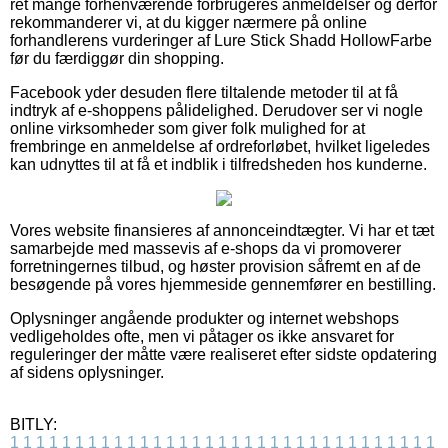
ret mange forhenværende forbrugeres anmeldelser og derfor
rekommanderer vi, at du kigger nærmere på online
forhandlerens vurderinger af Lure Stick Shadd HollowFarbe
før du færdiggør din shopping.
Facebook yder desuden flere tiltalende metoder til at få
indtryk af e-shoppens pålidelighed. Derudover ser vi nogle
online virksomheder som giver folk mulighed for at
frembringe en anmeldelse af ordreforløbet, hvilket ligeledes
kan udnyttes til at få et indblik i tilfredsheden hos kunderne.
Vores website finansieres af annonceindtægter. Vi har et tæt
samarbejde med massevis af e-shops da vi promoverer
forretningernes tilbud, og høster provision såfremt en af de
besøgende på vores hjemmeside gennemfører en bestilling.
Oplysninger angående produkter og internet webshops
vedligeholdes ofte, men vi påtager os ikke ansvaret for
reguleringer der måtte være realiseret efter sidste opdatering
af sidens oplysninger.
BITLY:
1
1
1
1
1
1
1
1
1
1
1
1
1
1
1
1
1
1
1
1
1
1
1
1
1
1
1
1
1
1
1
1
1