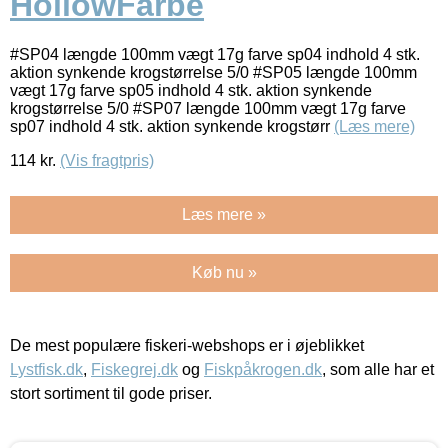
HollowFarbe
#SP04 længde 100mm vægt 17g farve sp04 indhold 4 stk.
aktion synkende krogstørrelse 5/0 #SP05 længde 100mm
vægt 17g farve sp05 indhold 4 stk. aktion synkende
krogstørrelse 5/0 #SP07 længde 100mm vægt 17g farve
sp07 indhold 4 stk. aktion synkende krogstørr
(Læs mere)
114
kr.
(Vis fragtpris)
Læs mere »
Køb nu »
De mest populære fiskeri-webshops er i øjeblikket
Lystfisk.dk
,
Fiskegrej.dk
og
Fiskpåkrogen.dk
, som alle har et
stort sortiment til gode priser.