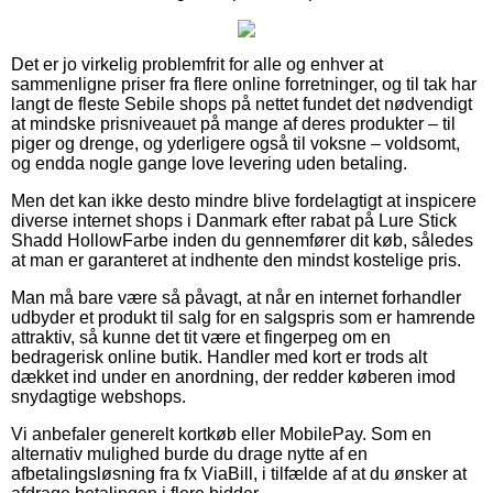
Det er jo virkelig problemfrit for alle og enhver at
sammenligne priser fra flere online forretninger, og til tak har
langt de fleste Sebile shops på nettet fundet det nødvendigt
at mindske prisniveauet på mange af deres produkter – til
piger og drenge, og yderligere også til voksne – voldsomt,
og endda nogle gange love levering uden betaling.
Men det kan ikke desto mindre blive fordelagtigt at inspicere
diverse internet shops i Danmark efter rabat på Lure Stick
Shadd HollowFarbe inden du gennemfører dit køb, således
at man er garanteret at indhente den mindst kostelige pris.
Man må bare være så påvagt, at når en internet forhandler
udbyder et produkt til salg for en salgspris som er hamrende
attraktiv, så kunne det tit være et fingerpeg om en
bedragerisk online butik. Handler med kort er trods alt
dækket ind under en anordning, der redder køberen imod
snydagtige webshops.
Vi anbefaler generelt kortkøb eller MobilePay. Som en
alternativ mulighed burde du drage nytte af en
afbetalingsløsning fra fx ViaBill, i tilfælde af at du ønsker at