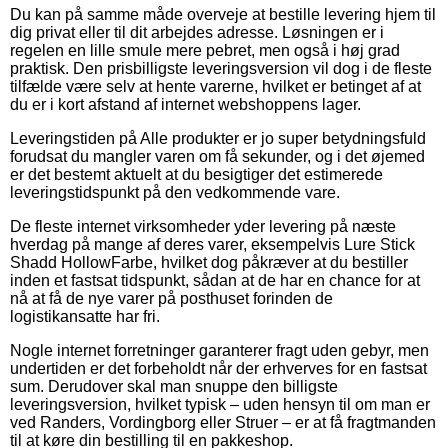
Du kan på samme måde overveje at bestille levering hjem til
dig privat eller til dit arbejdes adresse. Løsningen er i
regelen en lille smule mere pebret, men også i høj grad
praktisk. Den prisbilligste leveringsversion vil dog i de fleste
tilfælde være selv at hente varerne, hvilket er betinget af at
du er i kort afstand af internet webshoppens lager.
Leveringstiden på Alle produkter er jo super betydningsfuld
forudsat du mangler varen om få sekunder, og i det øjemed
er det bestemt aktuelt at du besigtiger det estimerede
leveringstidspunkt på den vedkommende vare.
De fleste internet virksomheder yder levering på næste
hverdag på mange af deres varer, eksempelvis Lure Stick
Shadd HollowFarbe, hvilket dog påkræver at du bestiller
inden et fastsat tidspunkt, sådan at de har en chance for at
nå at få de nye varer på posthuset forinden de
logistikansatte har fri.
Nogle internet forretninger garanterer fragt uden gebyr, men
undertiden er det forbeholdt når der erhverves for en fastsat
sum. Derudover skal man snuppe den billigste
leveringsversion, hvilket typisk – uden hensyn til om man er
ved Randers, Vordingborg eller Struer – er at få fragtmanden
til at køre din bestilling til en pakkeshop.