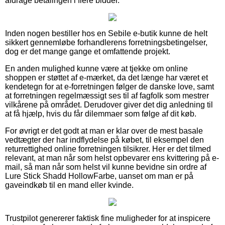
afdrage betalingen i flere bidder.
Inden nogen bestiller hos en Sebile e-butik kunne de helt
sikkert gennemløbe forhandlerens forretningsbetingelser,
dog er det mange gange et omfattende projekt.
En anden mulighed kunne være at tjekke om online
shoppen er støttet af e-mærket, da det længe har været et
kendetegn for at e-forretningen følger de danske love, samt
at forretningen regelmæssigt ses til af fagfolk som mestrer
vilkårene på området. Derudover giver det dig anledning til
at få hjælp, hvis du får dilemmaer som følge af dit køb.
For øvrigt er det godt at man er klar over de mest basale
vedtægter der har indflydelse på købet, til eksempel den
returrettighed online forretningen tilsikrer. Her er det tilmed
relevant, at man når som helst opbevarer ens kvittering på e-
mail, så man når som helst vil kunne bevidne sin ordre af
Lure Stick Shadd HollowFarbe, uanset om man er på
gaveindkøb til en mand eller kvinde.
Trustpilot genererer faktisk fine muligheder for at inspicere