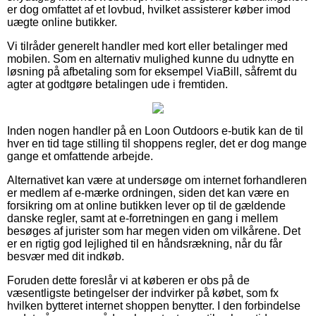
er dog omfattet af et lovbud, hvilket assisterer køber imod
uægte online butikker.
Vi tilråder generelt handler med kort eller betalinger med
mobilen. Som en alternativ mulighed kunne du udnytte en
løsning på afbetaling som for eksempel ViaBill, såfremt du
agter at godtgøre betalingen ude i fremtiden.
Inden nogen handler på en Loon Outdoors e-butik kan de til
hver en tid tage stilling til shoppens regler, det er dog mange
gange et omfattende arbejde.
Alternativet kan være at undersøge om internet forhandleren
er medlem af e-mærke ordningen, siden det kan være en
forsikring om at online butikken lever op til de gældende
danske regler, samt at e-forretningen en gang i mellem
besøges af jurister som har megen viden om vilkårene. Det
er en rigtig god lejlighed til en håndsrækning, når du får
besvær med dit indkøb.
Foruden dette foreslår vi at køberen er obs på de
væsentligste betingelser der indvirker på købet, som fx
hvilken bytteret internet shoppen benytter. I den forbindelse