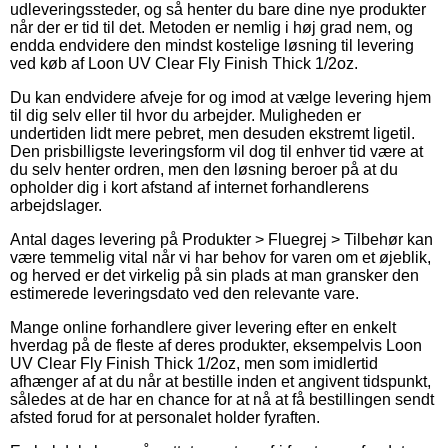
udleveringssteder, og så henter du bare dine nye produkter
når der er tid til det. Metoden er nemlig i høj grad nem, og
endda endvidere den mindst kostelige løsning til levering
ved køb af Loon UV Clear Fly Finish Thick 1/2oz.
Du kan endvidere afveje for og imod at vælge levering hjem
til dig selv eller til hvor du arbejder. Muligheden er
undertiden lidt mere pebret, men desuden ekstremt ligetil.
Den prisbilligste leveringsform vil dog til enhver tid være at
du selv henter ordren, men den løsning beroer på at du
opholder dig i kort afstand af internet forhandlerens
arbejdslager.
Antal dages levering på Produkter > Fluegrej > Tilbehør kan
være temmelig vital når vi har behov for varen om et øjeblik,
og herved er det virkelig på sin plads at man gransker den
estimerede leveringsdato ved den relevante vare.
Mange online forhandlere giver levering efter en enkelt
hverdag på de fleste af deres produkter, eksempelvis Loon
UV Clear Fly Finish Thick 1/2oz, men som imidlertid
afhænger af at du når at bestille inden et angivent tidspunkt,
således at de har en chance for at nå at få bestillingen sendt
afsted forud for at personalet holder fyraften.