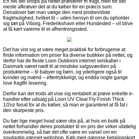
En hel del shops på nettet præsterer fri fragt, men for det
meste afkræver det at du køber for en præcis sum.
Derudover bør man vælge den mest prisbevidste
fragtmulighed, hvilket tit – uden hensyn til om du opholder
sig tæt på Viborg, Frederikshavn eller Hundested – vil blive
at få kørt varerne til et afhentningssted.
Det har vist sig at være meget praktisk for forbrugerne at
finde information om priser fra diverse butikker på nettet, og
derfor har de fleste Loon Outdoors internet selskaber i
Danmark været nødt til at mindske salgsværdien på
produkterne – til babyer og børn, og yderligere også til
kvinder og mænd – eftertrykkeligt, og endda nogle gange
love fragtfri levering.
Derfor kan det trods alt vise sig rentabelt at prøve enkelte e-
handler efter udsalg på Loon UV Clear Fly Finish Thick
1/2oz forud for at du køber, så man er garanteret at få fat i
den skarpeste pris.
Du bør lige meget hvad være obs på, at hvis en butik på
nettet forhandler deres produkter til en pris der virker ufattelig
overkommelig, så bør det ofte være en varsel om en
snydagtig internet webshop. Køb med gængse betalingskort