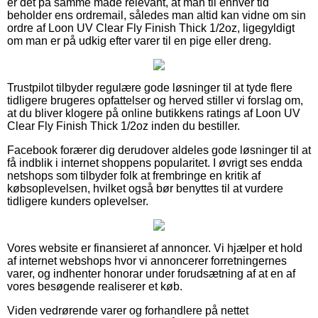
er det på samme måde relevant, at man til enhver tid
beholder ens ordremail, således man altid kan vidne om sin
ordre af Loon UV Clear Fly Finish Thick 1/2oz, ligegyldigt
om man er på udkig efter varer til en pige eller dreng.
Trustpilot tilbyder regulære gode løsninger til at tyde flere
tidligere brugeres opfattelser og herved stiller vi forslag om,
at du bliver klogere på online butikkens ratings af Loon UV
Clear Fly Finish Thick 1/2oz inden du bestiller.
Facebook forærer dig derudover aldeles gode løsninger til at
få indblik i internet shoppens popularitet. I øvrigt ses endda
netshops som tilbyder folk at frembringe en kritik af
købsoplevelsen, hvilket også bør benyttes til at vurdere
tidligere kunders oplevelser.
Vores website er finansieret af annoncer. Vi hjælper et hold
af internet webshops hvor vi annoncerer forretningernes
varer, og indhenter honorar under forudsætning af at en af
vores besøgende realiserer et køb.
Viden vedrørende varer og forhandlere på nettet