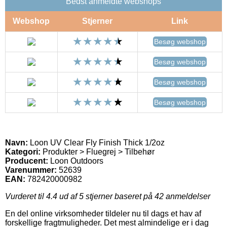
Bedst anmeldte webshops
Webshop
Stjerner
Link
Besøg webshop
Besøg webshop
Besøg webshop
Besøg webshop
Navn:
Loon UV Clear Fly Finish Thick 1/2oz
Kategori:
Produkter > Fluegrej > Tilbehør
Producent:
Loon Outdoors
Varenummer:
52639
EAN:
782420000982
Vurderet til
4.4
ud af 5 stjerner baseret på
42
anmeldelser
En del online virksomheder tildeler nu til dags et hav af
forskellige fragtmuligheder. Det mest almindelige er i dag