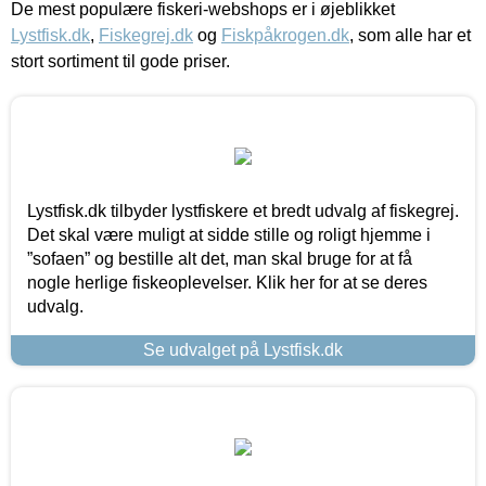
De mest populære fiskeri-webshops er i øjeblikket
Lystfisk.dk
,
Fiskegrej.dk
og
Fiskpåkrogen.dk
, som alle har et
stort sortiment til gode priser.
Lystfisk.dk tilbyder lystfiskere et bredt udvalg af fiskegrej.
Det skal være muligt at sidde stille og roligt hjemme i
”sofaen” og bestille alt det, man skal bruge for at få
nogle herlige fiskeoplevelser. Klik her for at se deres
udvalg.
Se udvalget på Lystfisk.dk