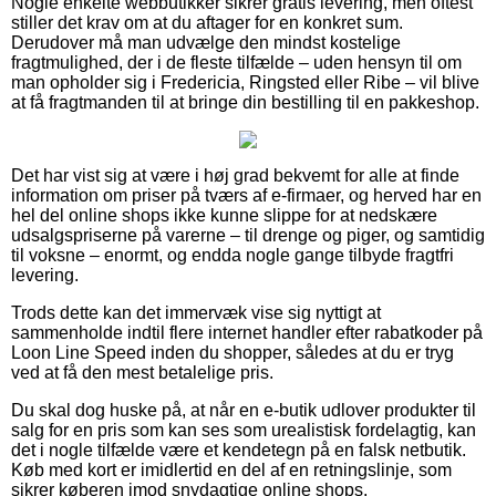
Nogle enkelte webbutikker sikrer gratis levering, men oftest
stiller det krav om at du aftager for en konkret sum.
Derudover må man udvælge den mindst kostelige
fragtmulighed, der i de fleste tilfælde – uden hensyn til om
man opholder sig i Fredericia, Ringsted eller Ribe – vil blive
at få fragtmanden til at bringe din bestilling til en pakkeshop.
Det har vist sig at være i høj grad bekvemt for alle at finde
information om priser på tværs af e-firmaer, og herved har en
hel del online shops ikke kunne slippe for at nedskære
udsalgspriserne på varerne – til drenge og piger, og samtidig
til voksne – enormt, og endda nogle gange tilbyde fragtfri
levering.
Trods dette kan det immervæk vise sig nyttigt at
sammenholde indtil flere internet handler efter rabatkoder på
Loon Line Speed inden du shopper, således at du er tryg
ved at få den mest betalelige pris.
Du skal dog huske på, at når en e-butik udlover produkter til
salg for en pris som kan ses som urealistisk fordelagtig, kan
det i nogle tilfælde være et kendetegn på en falsk netbutik.
Køb med kort er imidlertid en del af en retningslinje, som
sikrer køberen imod snydagtige online shops.