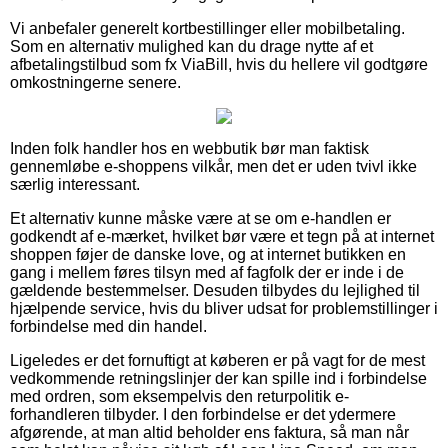
Vi anbefaler generelt kortbestillinger eller mobilbetaling.
Som en alternativ mulighed kan du drage nytte af et
afbetalingstilbud som fx ViaBill, hvis du hellere vil godtgøre
omkostningerne senere.
Inden folk handler hos en webbutik bør man faktisk
gennemløbe e-shoppens vilkår, men det er uden tvivl ikke
særlig interessant.
Et alternativ kunne måske være at se om e-handlen er
godkendt af e-mærket, hvilket bør være et tegn på at internet
shoppen føjer de danske love, og at internet butikken en
gang i mellem føres tilsyn med af fagfolk der er inde i de
gældende bestemmelser. Desuden tilbydes du lejlighed til
hjælpende service, hvis du bliver udsat for problemstillinger i
forbindelse med din handel.
Ligeledes er det fornuftigt at køberen er på vagt for de mest
vedkommende retningslinjer der kan spille ind i forbindelse
med ordren, som eksempelvis den returpolitik e-
forhandleren tilbyder. I den forbindelse er det ydermere
afgørende, at man altid beholder ens faktura, så man når