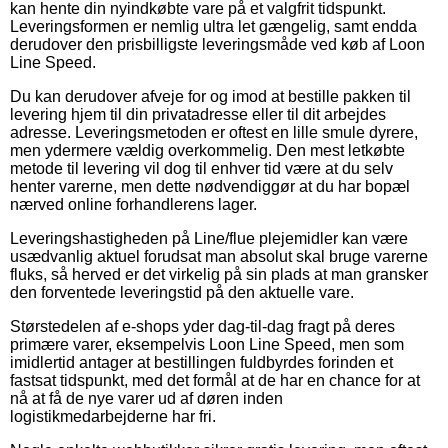
kan hente din nyindkøbte vare på et valgfrit tidspunkt.
Leveringsformen er nemlig ultra let gængelig, samt endda
derudover den prisbilligste leveringsmåde ved køb af Loon
Line Speed.
Du kan derudover afveje for og imod at bestille pakken til
levering hjem til din privatadresse eller til dit arbejdes
adresse. Leveringsmetoden er oftest en lille smule dyrere,
men ydermere vældig overkommelig. Den mest letkøbte
metode til levering vil dog til enhver tid være at du selv
henter varerne, men dette nødvendiggør at du har bopæl
nærved online forhandlerens lager.
Leveringshastigheden på Line/flue plejemidler kan være
usædvanlig aktuel forudsat man absolut skal bruge varerne
fluks, så herved er det virkelig på sin plads at man gransker
den forventede leveringstid på den aktuelle vare.
Størstedelen af e-shops yder dag-til-dag fragt på deres
primære varer, eksempelvis Loon Line Speed, men som
imidlertid antager at bestillingen fuldbyrdes forinden et
fastsat tidspunkt, med det formål at de har en chance for at
nå at få de nye varer ud af døren inden
logistikmedarbejderne har fri.