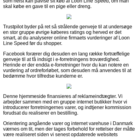
som helst kan påvise sit køb af Loon Line Speed, om man
skal købe en gave til en pige eller dreng.
Trustpilot byder på ret så strålende genveje til at undersøge
en stor gruppe øvrige køberes ratings og herved er det
smart, at du analyserer online firmaets vurderinger af Loon
Line Speed før du shopper.
Facebook forærer dig desuden en lang række fortræffelige
genveje til at få indsigt i e-forretningens troværdighed.
Herinde er der endda e-forretninger hvor du kan notere en
vurdering af ordreforløbet, som desuden må anvendes til at
bedømme hvor tilfredse kunderne er.
Denne hjemmeside finansieres af reklameindtægter. Vi
arbejder sammen med en gruppe internet butikker hvor vi
introducerer forretningernes varer, og indtjener kommission
forudsat du realiserer en bestilling.
Orientering angående varer og internet varehuse i Danmark
værnes om tit, men der tages forbehold for rettelser der måtte
være realiseret siden vi senest opdaterede websitets