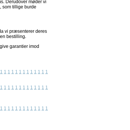
okus. Derudover møder vi
 som tillige burde
da vi præsenterer deres
n bestilling.
give garantier imod
1
1
1
1
1
1
1
1
1
1
1
1
1
1
1
1
1
1
1
1
1
1
1
1
1
1
1
1
1
1
1
1
1
1
1
1
1
1
1