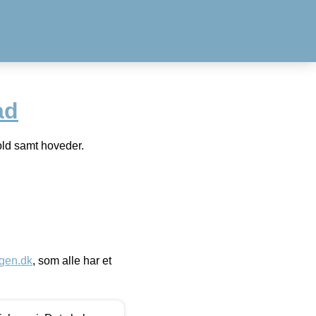
ad
old samt hoveder.
gen.dk
, som alle har et