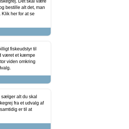
 fiskegrej. Det skal være
og bestille alt det, man
 Klik her for at se
ligt fiskeudstyr til
tid været et kæmpe
stor viden omkring
dvalg.
sælger alt du skal
skegrej fra et udvalg af
samtidig er til at