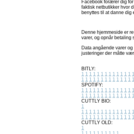
Facebook forærer dig for 
faktisk netbutikker hvor
benyttes til at danne dig 
Denne hjemmeside er rek
varer, og opnår betaling
Data angående varer og i
justeringer der måtte vær
BITLY:
1
1
1
1
1
1
1
1
1
1
1
1
1
1
1
1
1
1
1
1
1
1
1
1
1
1
SPOTIFY:
1
1
1
1
1
1
1
1
1
1
1
1
1
1
1
1
1
1
1
1
1
1
1
1
1
1
CUTTLY BIO:
1
1
1
1
1
1
1
1
1
1
1
1
1
1
1
1
1
1
1
1
1
1
1
1
1
1
1
CUTTLY OLD:
1
1
1
1
1
1
1
1
1
1
1