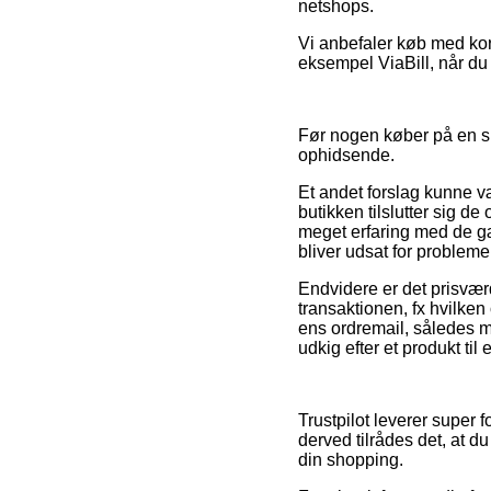
netshops.
Vi anbefaler køb med kort
eksempel ViaBill, når du f
Før nogen køber på en sho
ophidsende.
Et andet forslag kunne væ
butikken tilslutter sig d
meget erfaring med de g
bliver udsat for probleme
Endvidere er det prisvær
transaktionen, fx hvilken
ens ordremail, således 
udkig efter et produkt til
Trustpilot leverer super
derved tilrådes det, at 
din shopping.