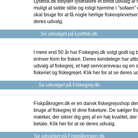
Lystfisk.dk tilbyder lystfiskere et bredt udvalg af
muligt at sidde stille og roligt hjemme i ”sofaen” 
skal bruge for at få nogle herlige fiskeoplevelser.
deres udvalg.
Se udvalget på Lystfisk.dk
I mere end 50 år har Fiskegrej.dk solgt godt og bil
enhver form for fiskeri. Deres kendetegn har al
udvalg af fiskegrej, et højt serviceniveau og en 
fiskeriet og fiskegrejet. Klik her for at se deres u
Se udvalget på Fiskegrej.dk
Fiskpåkrogen.dk er en dansk fiskegrejsshop der 
bruge af fiskegrej til dine fisketure. De sælger fi
mærker, der sikrer dig grej af en høj kvalitet, der 
betale. Klik her for at se deres udvalg.
Se udvalget på Fiskpåkrogen.dk