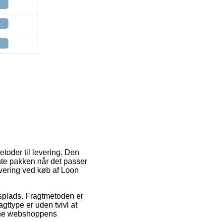
etoder til levering. Den
hente pakken når det passer
evering ved køb af Loon
jdsplads. Fragtmetoden er
ttype er uden tvivl at
nline webshoppens