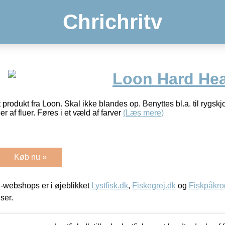
Chrichritv
Loon Hard He
rodukt fra Loon. Skal ikke blandes op. Benyttes bl.a. til rygskj
r af fluer. Føres i et væld af farver
(Læs mere)
Køb nu »
-webshops er i øjeblikket
Lystfisk.dk
,
Fiskegrej.dk
og
Fiskpåkro
iser.