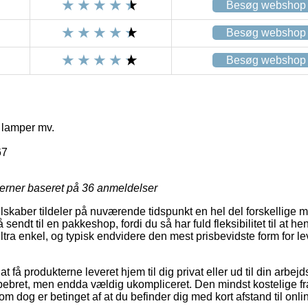
Besøg webshop
Besøg webshop
Besøg webshop
 lamper mv.
67
jerner baseret på
36
anmeldelser
lskaber tildeler på nuværende tidspunkt en hel del forskellige m
å sendt til en pakkeshop, fordi du så har fuld fleksibilitet til at 
ltra enkel, og typisk endvidere den mest prisbevidste form for l
 få produkterne leveret hjem til dig privat eller ud til din arbe
ebret, men endda vældig ukompliceret. Den mindst kostelige frag
om dog er betinget af at du befinder dig med kort afstand til o