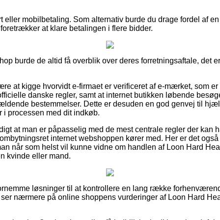
 eller mobilbetaling. Som alternativ burde du drage fordel af en 
oretrækker at klare betalingen i flere bidder.
p burde de altid få overblik over deres forretningsaftale, det er
re at kigge hvorvidt e-firmaet er verificeret af e-mærket, som er
e officielle danske regler, samt at internet butikken løbende besø
ældende bestemmelser. Dette er desuden en god genvej til hjæl
r i processen med dit indkøb.
digt at man er påpasselig med de mest centrale regler der kan h
 ombytningsret internet webshoppen kører med. Her er det også vi
man når som helst vil kunne vidne om handlen af Loon Hard He
 en kvinde eller mand.
 fornemme løsninger til at kontrollere en lang række forhenvær
du ser nærmere på online shoppens vurderinger af Loon Hard He