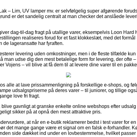
Lak – Lim, UV lamper mv. er selvfølgelig super afgørende foruds
 grund er det sandelig centralt at man checker det anslåede leve
giver dag-til-dag fragt på utallige varer, eksempelvis Loon Har
estillingen realiseres forud for et fast klokkeslæt, med det formål
n de lageransatte har fyraften.
præsterer levering uden omkostninger, men i de fleste tilfælde ku
 må man udse dig den mest betalelige form for levering, der ofte 
r Vojens – vil blive at få dem til at levere dine varer til en pakk
r os alle at lave prissammenligning på forskellige e-shops, og fø
ampe udsalgspriserne på deres varer – til juniorer, og tillige ogs
ange love fri fragt.
 blive gavnligt at granske enkelte online webshops efter udsal
geligt sikker på at opnå den mest attraktive pris.
dervurdere, at når en e-butik reklamerer bedst i test varer for en
bør det mange gange være et signal om en falsk e-forhandler.
anden side dækket ind under en lovbestemmelse, hvilket passer