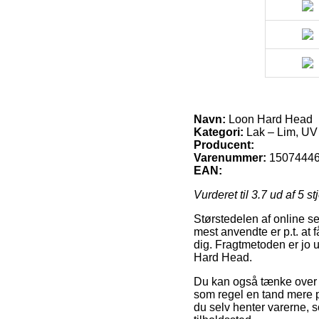
Navn:
Loon Hard Head
Kategori:
Lak – Lim, UV
Producent:
Varenummer:
1507444
EAN:
Vurderet til
3.7
ud af 5 st
Størstedelen af online se
mest anvendte er p.t. at f
dig. Fragtmetoden er jo u
Hard Head.
Du kan også tænke over at
som regel en tand mere p
du selv henter varerne, s