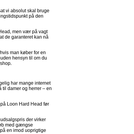
at vi absolut skal bruge
ringstidspunkt på den
d Head, men vær på vagt
 at de garanteret kan nå
n hvis man køber for en
– uden hensyn til om du
eshop.
lgelig har mange internet
å til damer og herrer – en
g på Loon Hard Head før
 udsalgspris der virker
 Køb med gængse
 på en imod uoprigtige