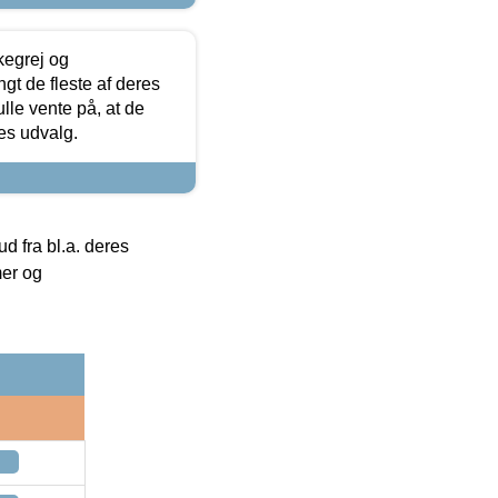
kegrej og
angt de fleste af deres
ulle vente på, at de
res udvalg.
 fra bl.a. deres
mer og