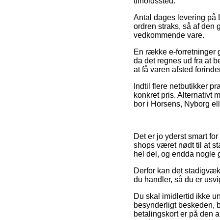
tilholdssted.
Antal dages levering på 
ordren straks, så af den
vedkommende vare.
En række e-forretninger 
da det regnes ud fra at b
at få varen afsted forinde
Indtil flere netbutikker 
konkret pris. Alternativt
bor i Horsens, Nyborg elle
Det er jo yderst smart fo
shops været nødt til at st
hel del, og endda nogle g
Derfor kan det stadigvæk
du handler, så du er usvi
Du skal imidlertid ikke un
besynderligt beskeden, 
betalingskort er på den 