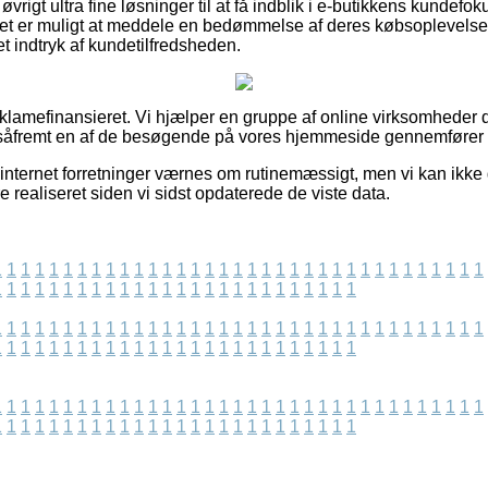
øvrigt ultra fine løsninger til at få indblik i e-butikkens kundef
 det er muligt at meddele en bedømmelse af deres købsoplevelse,
et indtryk af kundetilfredsheden.
lamefinansieret. Vi hjælper en gruppe af online virksomheder 
 såfremt en af de besøgende på vores hjemmeside gennemfører e
nternet forretninger værnes om rutinemæssigt, men vi kan ikke 
e realiseret siden vi sidst opdaterede de viste data.
1
1
1
1
1
1
1
1
1
1
1
1
1
1
1
1
1
1
1
1
1
1
1
1
1
1
1
1
1
1
1
1
1
1
1
1
1
1
1
1
1
1
1
1
1
1
1
1
1
1
1
1
1
1
1
1
1
1
1
1
1
1
1
1
1
1
1
1
1
1
1
1
1
1
1
1
1
1
1
1
1
1
1
1
1
1
1
1
1
1
1
1
1
1
1
1
1
1
1
1
1
1
1
1
1
1
1
1
1
1
1
1
1
1
1
1
1
1
1
1
1
1
1
1
1
1
1
1
1
1
1
1
1
1
1
1
1
1
1
1
1
1
1
1
1
1
1
1
1
1
1
1
1
1
1
1
1
1
1
1
1
1
1
1
1
1
1
1
1
1
1
1
1
1
1
1
1
1
1
1
1
1
1