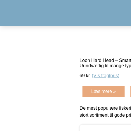
Loon Hard Head – Smart p
Uundværlig til mange type
69
kr.
(Vis fragtpris)
Læs mere »
De mest populære fiskeri
stort sortiment til gode pr