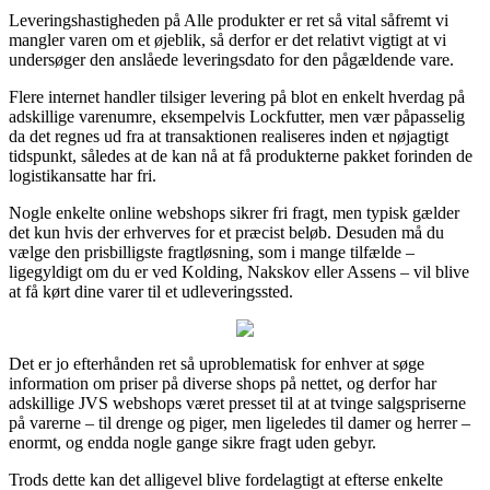
Leveringshastigheden på Alle produkter er ret så vital såfremt vi
mangler varen om et øjeblik, så derfor er det relativt vigtigt at vi
undersøger den anslåede leveringsdato for den pågældende vare.
Flere internet handler tilsiger levering på blot en enkelt hverdag på
adskillige varenumre, eksempelvis Lockfutter, men vær påpasselig
da det regnes ud fra at transaktionen realiseres inden et nøjagtigt
tidspunkt, således at de kan nå at få produkterne pakket forinden de
logistikansatte har fri.
Nogle enkelte online webshops sikrer fri fragt, men typisk gælder
det kun hvis der erhverves for et præcist beløb. Desuden må du
vælge den prisbilligste fragtløsning, som i mange tilfælde –
ligegyldigt om du er ved Kolding, Nakskov eller Assens – vil blive
at få kørt dine varer til et udleveringssted.
Det er jo efterhånden ret så uproblematisk for enhver at søge
information om priser på diverse shops på nettet, og derfor har
adskillige JVS webshops været presset til at at tvinge salgspriserne
på varerne – til drenge og piger, men ligeledes til damer og herrer –
enormt, og endda nogle gange sikre fragt uden gebyr.
Trods dette kan det alligevel blive fordelagtigt at efterse enkelte