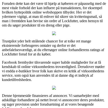
Foruden dette kan det være til hjælp at køberen er påpasselig med de
mest vitale forhold der kan influere på transaktionen, for eksempel
hvilken byttepolitik online webshoppen tilbyder. Her er det
ydermere vigtigt, at man til enhver tid sikrer sin kvitteringsmail, så
man i fremtiden kan bevise sin ordre af Lockfutter, uden hensyn til
om du søger produkter til en dreng eller pige.
Trustpilot yder helt strålende chancer for at tolke ret mange
eksisterende forbrugeres omtaler og derfor er det
anbefalelsesværdigt, at du eftersøger online forhandlerens ratings af
Lockfutter forud for at du køber.
Facebook frembyder tilsvarende super habile muligheder for at få
kendskab til online virksomhedens troværdighed. Derudover møder
vi endda e-butikker hvor folk kan skrive en kritik af virksomhedens
service, som også kan anvendes til at danne dig et indtryk af
kundetilfredsheden.
Denne hjemmeside finansieres af annoncer. Vi samarbejder med
adskillige forhandlere på nettet hvori vi annoncerer deres produkter,
og tager provision under forudsætning af at vores besøgende