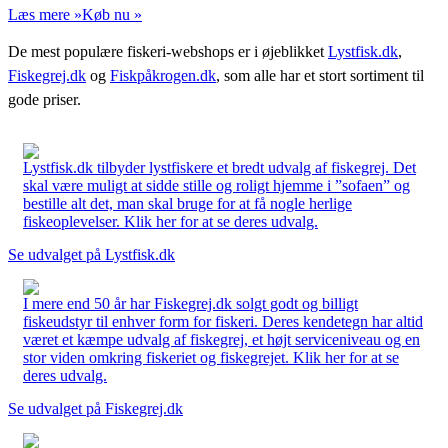
Læs mere »
Køb nu »
De mest populære fiskeri-webshops er i øjeblikket
Lystfisk.dk
,
Fiskegrej.dk
og
Fiskpåkrogen.dk
, som alle har et stort sortiment til
gode priser.
Lystfisk.dk tilbyder lystfiskere et bredt udvalg af fiskegrej. Det
skal være muligt at sidde stille og roligt hjemme i ”sofaen” og
bestille alt det, man skal bruge for at få nogle herlige
fiskeoplevelser. Klik her for at se deres udvalg.
Se udvalget på Lystfisk.dk
I mere end 50 år har Fiskegrej.dk solgt godt og billigt
fiskeudstyr til enhver form for fiskeri. Deres kendetegn har altid
været et kæmpe udvalg af fiskegrej, et højt serviceniveau og en
stor viden omkring fiskeriet og fiskegrejet. Klik her for at se
deres udvalg.
Se udvalget på Fiskegrej.dk