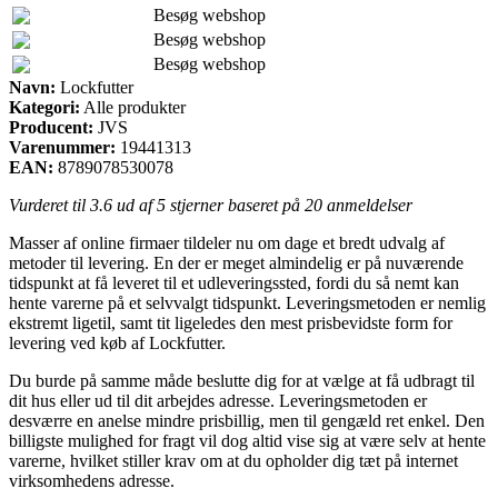
Besøg webshop
Besøg webshop
Besøg webshop
Navn:
Lockfutter
Kategori:
Alle produkter
Producent:
JVS
Varenummer:
19441313
EAN:
8789078530078
Vurderet til
3.6
ud af 5 stjerner baseret på
20
anmeldelser
Masser af online firmaer tildeler nu om dage et bredt udvalg af
metoder til levering. En der er meget almindelig er på nuværende
tidspunkt at få leveret til et udleveringssted, fordi du så nemt kan
hente varerne på et selvvalgt tidspunkt. Leveringsmetoden er nemlig
ekstremt ligetil, samt tit ligeledes den mest prisbevidste form for
levering ved køb af Lockfutter.
Du burde på samme måde beslutte dig for at vælge at få udbragt til
dit hus eller ud til dit arbejdes adresse. Leveringsmetoden er
desværre en anelse mindre prisbillig, men til gengæld ret enkel. Den
billigste mulighed for fragt vil dog altid vise sig at være selv at hente
varerne, hvilket stiller krav om at du opholder dig tæt på internet
virksomhedens adresse.