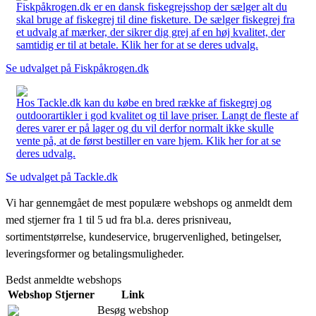
Fiskpåkrogen.dk er en dansk fiskegrejsshop der sælger alt du
skal bruge af fiskegrej til dine fisketure. De sælger fiskegrej fra
et udvalg af mærker, der sikrer dig grej af en høj kvalitet, der
samtidig er til at betale. Klik her for at se deres udvalg.
Se udvalget på Fiskpåkrogen.dk
Hos Tackle.dk kan du købe en bred række af fiskegrej og
outdoorartikler i god kvalitet og til lave priser. Langt de fleste af
deres varer er på lager og du vil derfor normalt ikke skulle
vente på, at de først bestiller en vare hjem. Klik her for at se
deres udvalg.
Se udvalget på Tackle.dk
Vi har gennemgået de mest populære webshops og anmeldt dem
med stjerner fra 1 til 5 ud fra bl.a. deres prisniveau,
sortimentstørrelse, kundeservice, brugervenlighed, betingelser,
leveringsformer og betalingsmuligheder.
Bedst anmeldte webshops
Webshop
Stjerner
Link
Besøg webshop