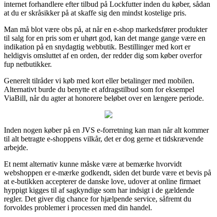
internet forhandlere efter tilbud på Lockfutter inden du køber, sådan
at du er skråsikker på at skaffe sig den mindst kostelige pris.
Man må blot være obs på, at når en e-shop markedsfører produkter
til salg for en pris som er uhørt god, kan det mange gange være en
indikation på en snydagtig webbutik. Bestillinger med kort er
heldigvis omsluttet af en orden, der redder dig som køber overfor
fup netbutikker.
Generelt tilråder vi køb med kort eller betalinger med mobilen.
Alternativt burde du benytte et afdragstilbud som for eksempel
ViaBill, når du agter at honorere beløbet over en længere periode.
Inden nogen køber på en JVS e-forretning kan man når alt kommer
til alt betragte e-shoppens vilkår, det er dog gerne et tidskrævende
arbejde.
Et nemt alternativ kunne måske være at bemærke hvorvidt
webshoppen er e-mærke godkendt, siden det burde være et bevis på
at e-butikken accepterer de danske love, udover at online firmaet
hyppigt kigges til af sagkyndige som har indsigt i de gældende
regler. Det giver dig chance for hjælpende service, såfremt du
forvoldes problemer i processen med din handel.