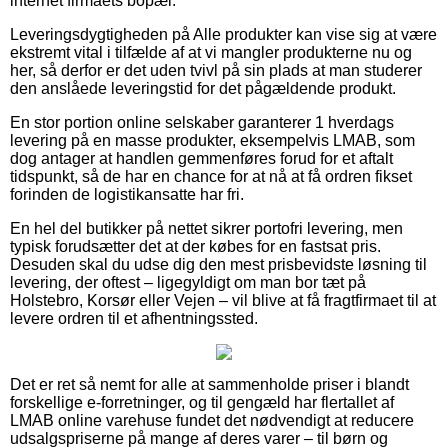
internet firmaets bopæl.
Leveringsdygtigheden på Alle produkter kan vise sig at være
ekstremt vital i tilfælde af at vi mangler produkterne nu og
her, så derfor er det uden tvivl på sin plads at man studerer
den anslåede leveringstid for det pågældende produkt.
En stor portion online selskaber garanterer 1 hverdags
levering på en masse produkter, eksempelvis LMAB, som
dog antager at handlen gemmenføres forud for et aftalt
tidspunkt, så de har en chance for at nå at få ordren fikset
forinden de logistikansatte har fri.
En hel del butikker på nettet sikrer portofri levering, men
typisk forudsætter det at der købes for en fastsat pris.
Desuden skal du udse dig den mest prisbevidste løsning til
levering, der oftest – ligegyldigt om man bor tæt på
Holstebro, Korsør eller Vejen – vil blive at få fragtfirmaet til at
levere ordren til et afhentningssted.
Det er ret så nemt for alle at sammenholde priser i blandt
forskellige e-forretninger, og til gengæld har flertallet af
LMAB online varehuse fundet det nødvendigt at reducere
udsalgspriserne på mange af deres varer – til børn og