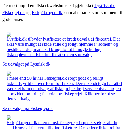
De mest populære fiskeri-webshops er i øjeblikket
Lystfisk.dk
,
Fiskegrej.dk
og
Fiskpåkrogen.dk
, som alle har et stort sortiment til
gode priser.
Lystfisk.dk tilbyder lystfiskere et bredt udvalg af fiskegrej. Det
skal være muligt at sidde stille og roligt hjemme i ”sofaen” og
bestille alt det, man skal bruge for at få nogle herlige
fiskeoplevelser. Klik her for at se deres udvalg.
Se udvalget på Lystfisk.dk
I mere end 50 år har Fiskegrej.dk solgt godt og billigt
fiskeudstyr til enhver form for fiskeri. Deres kendetegn har altid
været et kæmpe udvalg af fiskegrej, et højt serviceniveau og en
stor viden omkring fiskeriet og fiskegrejet. Klik her for at se
deres udvalg.
Se udvalget på Fiskegrej.dk
Fiskpåkrogen.dk er en dansk fiskegrejsshop der sælger alt du
skal bruge af fiskegrej til dine fisketure. De sælger fiskegrej fra