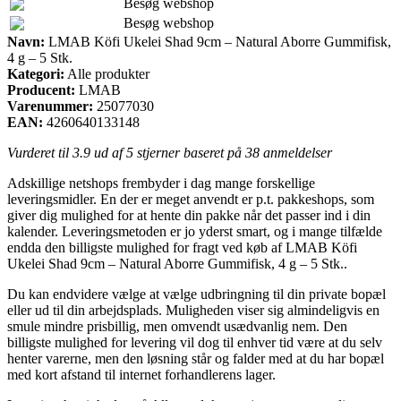
Besøg webshop
Besøg webshop
Navn:
LMAB Köfi Ukelei Shad 9cm – Natural Aborre Gummifisk,
4 g – 5 Stk.
Kategori:
Alle produkter
Producent:
LMAB
Varenummer:
25077030
EAN:
4260640133148
Vurderet til
3.9
ud af 5 stjerner baseret på
38
anmeldelser
Adskillige netshops frembyder i dag mange forskellige
leveringsmidler. En der er meget anvendt er p.t. pakkeshops, som
giver dig mulighed for at hente din pakke når det passer ind i din
kalender. Leveringsmetoden er jo yderst smart, og i mange tilfælde
endda den billigste mulighed for fragt ved køb af LMAB Köfi
Ukelei Shad 9cm – Natural Aborre Gummifisk, 4 g – 5 Stk..
Du kan endvidere vælge at vælge udbringning til din private bopæl
eller ud til din arbejdsplads. Muligheden viser sig almindeligvis en
smule mindre prisbillig, men omvendt usædvanlig nem. Den
billigste mulighed for levering vil dog til enhver tid være at du selv
henter varerne, men den løsning står og falder med at du har bopæl
med kort afstand til internet forhandlerens lager.