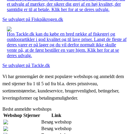
et udvalg af mærker, der sikrer dig grej af en høj kvalitet, der
samtidig er til at betale. Klik her for at se deres udvalg.
Se udvalget på Fiskpåkrogen.dk
Hos Tackle.dk kan du købe en bred række af fiskegrej og
outdoorartikler i god kvalitet og til lave priser. Langt de fleste af
deres varer er på lager og du vil derfor normalt ikke skulle
vente på, at de først bestiller en vare hjem. Klik her for at se
deres udvalg.
Se udvalget på Tackle.dk
Vi har gennemgået de mest populære webshops og anmeldt dem
med stjerner fra 1 til 5 ud fra bl.a. deres prisniveau,
sortimentstørrelse, kundeservice, brugervenlighed, betingelser,
leveringsformer og betalingsmuligheder.
Bedst anmeldte webshops
Webshop
Stjerner
Link
Besøg webshop
Besøg webshop