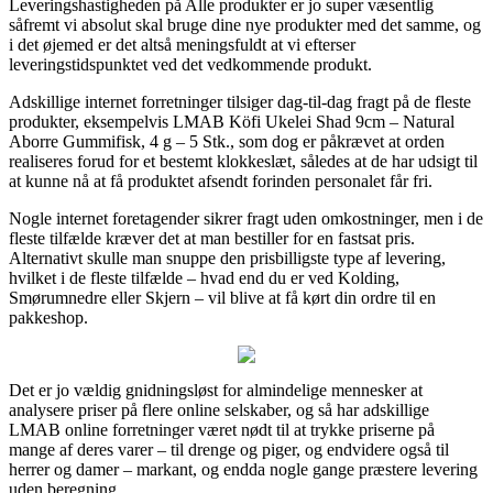
Leveringshastigheden på Alle produkter er jo super væsentlig
såfremt vi absolut skal bruge dine nye produkter med det samme, og
i det øjemed er det altså meningsfuldt at vi efterser
leveringstidspunktet ved det vedkommende produkt.
Adskillige internet forretninger tilsiger dag-til-dag fragt på de fleste
produkter, eksempelvis LMAB Köfi Ukelei Shad 9cm – Natural
Aborre Gummifisk, 4 g – 5 Stk., som dog er påkrævet at orden
realiseres forud for et bestemt klokkeslæt, således at de har udsigt til
at kunne nå at få produktet afsendt forinden personalet får fri.
Nogle internet foretagender sikrer fragt uden omkostninger, men i de
fleste tilfælde kræver det at man bestiller for en fastsat pris.
Alternativt skulle man snuppe den prisbilligste type af levering,
hvilket i de fleste tilfælde – hvad end du er ved Kolding,
Smørumnedre eller Skjern – vil blive at få kørt din ordre til en
pakkeshop.
Det er jo vældig gnidningsløst for almindelige mennesker at
analysere priser på flere online selskaber, og så har adskillige
LMAB online forretninger været nødt til at trykke priserne på
mange af deres varer – til drenge og piger, og endvidere også til
herrer og damer – markant, og endda nogle gange præstere levering
uden beregning.