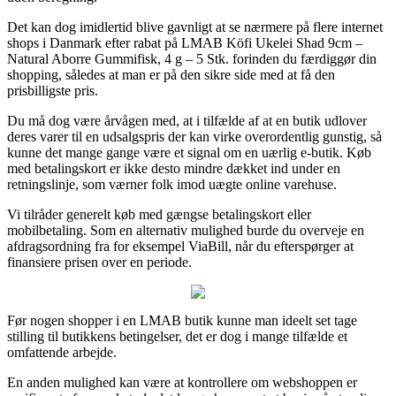
Det kan dog imidlertid blive gavnligt at se nærmere på flere internet
shops i Danmark efter rabat på LMAB Köfi Ukelei Shad 9cm –
Natural Aborre Gummifisk, 4 g – 5 Stk. forinden du færdiggør din
shopping, således at man er på den sikre side med at få den
prisbilligste pris.
Du må dog være årvågen med, at i tilfælde af at en butik udlover
deres varer til en udsalgspris der kan virke overordentlig gunstig, så
kunne det mange gange være et signal om en uærlig e-butik. Køb
med betalingskort er ikke desto mindre dækket ind under en
retningslinje, som værner folk imod uægte online varehuse.
Vi tilråder generelt køb med gængse betalingskort eller
mobilbetaling. Som en alternativ mulighed burde du overveje en
afdragsordning fra for eksempel ViaBill, når du efterspørger at
finansiere prisen over en periode.
Før nogen shopper i en LMAB butik kunne man ideelt set tage
stilling til butikkens betingelser, det er dog i mange tilfælde et
omfattende arbejde.
En anden mulighed kan være at kontrollere om webshoppen er