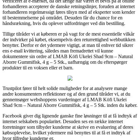
verificeret af e-mærket, da det længe har været et bevis på at online
forhandleren accepterer de danske retningslinjer, foruden at internet
forhandleren regelmæssigt føres tilsyn med af eksperter som kender
til bestemmelserne på området. Desuden får du chance for en
håndsrækning, hvis du oplever udfordringer ved din bestilling.
Tillige tilråder vi at køberen er på vagt for de mest essentielle vilkår
der indvirker på købet, eksempelvis den returrettighed webbutikken
benytter. Derfor er det ydermere vigtigt, at man til enhver tid sikrer
ens e-mail kvittering, således man fremadrettet vil kunne
dokumentere sin ordre af LMAB Köfi Ukelei Shad 9cm – Natural
Aborre Gummifisk, 4 g – 5 Stk., uafhængig om du efterspørger
produkter til en voksen eller et barn.
Trustpilot fører til helt solide muligheder for at analysere mange
andre konsumenters reflektioner og af den grund tilråder vi, at du
gennemsøger webshoppens vurderinger af LMAB Köfi Ukelei
Shad 9cm – Natural Aborre Gummifisk, 4 g – 5 Stk. inden du køber.
Facebook giver dig lignende ganske fine løsninger til at få indtryk af
internet selskabets popularitet. Desuden ses en række internet
forretninger som tilbyder kunderne at skrive en evaluering af deres
købsoplevelse, hvilket ydermere må benyttes til at få et indtryk af
hvor tilfredse kunderne er.