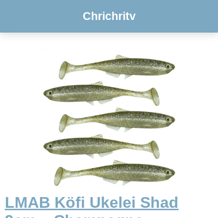
Chrichritv
LMAB Köfi Ukelei Shad