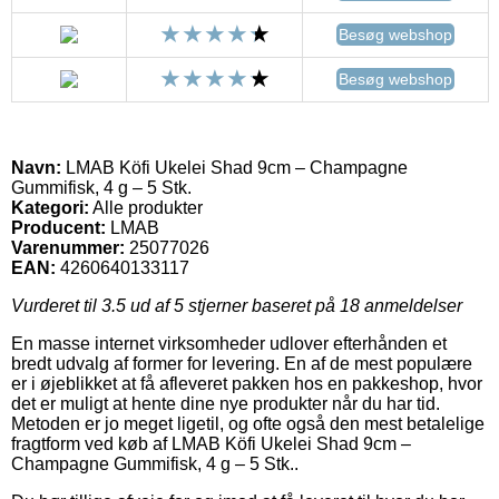
Besøg webshop
Besøg webshop
Navn:
LMAB Köfi Ukelei Shad 9cm – Champagne
Gummifisk, 4 g – 5 Stk.
Kategori:
Alle produkter
Producent:
LMAB
Varenummer:
25077026
EAN:
4260640133117
Vurderet til
3.5
ud af 5 stjerner baseret på
18
anmeldelser
En masse internet virksomheder udlover efterhånden et
bredt udvalg af former for levering. En af de mest populære
er i øjeblikket at få afleveret pakken hos en pakkeshop, hvor
det er muligt at hente dine nye produkter når du har tid.
Metoden er jo meget ligetil, og ofte også den mest betalelige
fragtform ved køb af LMAB Köfi Ukelei Shad 9cm –
Champagne Gummifisk, 4 g – 5 Stk..