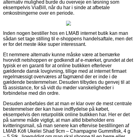
alternativ mulighed burde du overveje en løsning som
eksempelvis ViaBill, når du har i sinde at afbetale
omkostningerne over en periode.
Inden nogen bestiller hos en LMAB internet butik kan man
sådan set tage stilling til e-shoppens handelsaftale, men det
er for det meste ikke super interessant.
Et nemmere alternativ kunne måske være at bemærke
hvorvidt netshoppen er godkendt af e-mærket, grundet at det
typisk er en garanti for at online butikken efterlever
gældende dansk lovgivning, tillige med at internet firmaet
regelmæssigt overværes af fagmænd der er inde i de
gældende bestemmelser. Desuden tilbydes du genvej til at
få assistance, for så vidt du møder vanskeligheder i
forbindelse med din ordre.
Desuden anbefales det at man er klar over de mest centrale
bestemmelser der kan have indflydelse på købet,
eksempelvis den returpolitik online butikken har. Her er det
på samme måde vigtigt, at man altid bibeholder ens
kvitteringsmail, så man senere kan eftervise bestillingen af
LMAB Köfi Ukelei Shad 9cm – Champagne Gummifisk, 4 g
– 5 Stk., ligegyldigt om man skal shoppe til en herre eller