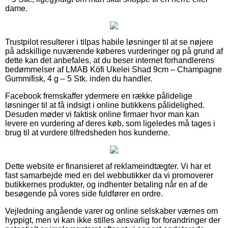
dame.
Trustpilot resulterer i tilpas habile løsninger til at se nøjere
på adskillige nuværende køberes vurderinger og på grund af
dette kan det anbefales, at du beser internet forhandlerens
bedømmelser af LMAB Köfi Ukelei Shad 9cm – Champagne
Gummifisk, 4 g – 5 Stk. inden du handler.
Facebook fremskaffer ydermere en række pålidelige
løsninger til at få indsigt i online butikkens pålidelighed.
Desuden møder vi faktisk online firmaer hvor man kan
levere en vurdering af deres køb, som ligeledes må tages i
brug til at vurdere tilfredsheden hos kunderne.
Dette website er finansieret af reklameindtægter. Vi har et
fast samarbejde med en del webbutikker da vi promoverer
butikkernes produkter, og indhenter betaling når en af de
besøgende på vores side fuldfører en ordre.
Vejledning angående varer og online selskaber værnes om
hyppigt, men vi kan ikke stilles ansvarlig for forandringer der