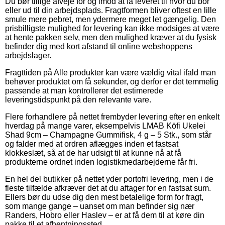
Du bør tillige afveje for og imod at få leveret til hvor du bor
eller ud til din arbejdsplads. Fragtformen bliver oftest en lille
smule mere pebret, men ydermere meget let gængelig. Den
prisbilligste mulighed for levering kan ikke modsiges at være
at hente pakken selv, men den mulighed kræver at du fysisk
befinder dig med kort afstand til online webshoppens
arbejdslager.
Fragttiden på Alle produkter kan være vældig vital ifald man
behøver produktet om få sekunder, og derfor er det temmelig
passende at man kontrollerer det estimerede
leveringstidspunkt på den relevante vare.
Flere forhandlere på nettet frembyder levering efter en enkelt
hverdag på mange varer, eksempelvis LMAB Köfi Ukelei
Shad 9cm – Champagne Gummifisk, 4 g – 5 Stk., som står
og falder med at ordren aflægges inden et fastsat
klokkeslæt, så at de har udsigt til at kunne nå at få
produkterne ordnet inden logistikmedarbejderne får fri.
En hel del butikker på nettet yder portofri levering, men i de
fleste tilfælde afkræver det at du aftager for en fastsat sum.
Ellers bør du udse dig den mest betalelige form for fragt,
som mange gange – uanset om man befinder sig nær
Randers, Hobro eller Haslev – er at få dem til at køre din
pakke til et afhentningssted.