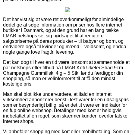
Det har vist sig at være ret overkommeligt for almindelige
dødelige at søge information om priser hos flere internet
butikker i Danmark, og af den grund har en lang række
LMAB netshops set sig nødsaget til at reducere
salgspriserne på deres produkter – til babyer og børn, og
endvidere også til kvinder og mænd – voldsomt, og endda
nogle gange love fragtfri levering.
Det kan dog til hver en tid være lønsomt at sammenholde et
par netshops efter tilbud på LMAB Köfi Ukelei Shad 9cm –
Champagne Gummifisk, 4 g – 5 Stk. før du færdiggør din
shopping, så man er velinformeret til at få den mindst
kostelige pris.
Man skal blot ikke undervurdere, at ifald en internet
virksomhed annoncerer bedst i test varer for en udsalgspris
som er besynderligt billig, så er det tit være en indikator for
en fup online webshop. Betalinger med kort er heldigvis
indbefattet af en regel, som skærmer kunden overfor falske
internet shops.
Vi anbefaler shopping med kort eller mobilbetaling. Som en