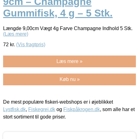
9cm – Champagne
Gummifisk, 4 g – 5 Stk.
Længde 9,00cm Vægt 4g Farve Champagne Indhold 5 Stk.
(Læs mere)
72
kr.
(Vis fragtpris)
Læs mere »
Køb nu »
De mest populære fiskeri-webshops er i øjeblikket
Lystfisk.dk
,
Fiskegrej.dk
og
Fiskpåkrogen.dk
, som alle har et
stort sortiment til gode priser.