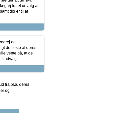
sælger alt du skal
skegrej fra et udvalg af
samtidig er til at
kegrej og
angt de fleste af deres
ulle vente på, at de
res udvalg.
 fra bl.a. deres
mer og