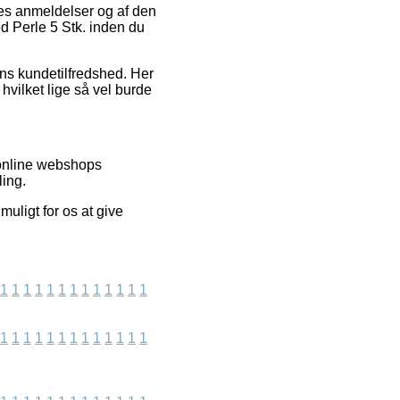
eres anmeldelser og af den
ed Perle 5 Stk. inden du
ns kundetilfredshed. Her
hvilket lige så vel burde
 online webshops
ling.
muligt for os at give
1
1
1
1
1
1
1
1
1
1
1
1
1
1
1
1
1
1
1
1
1
1
1
1
1
1