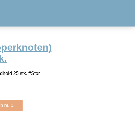
pperknoten)
k.
dhold 25 stk. #Stor
b nu »