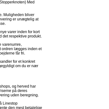
 (Stopperknoten) Med
jde. Muligheden bliver
evering er unægtelig at
sse.
nye varer inden for kort
d det respektive produkt.
ke varenumre,
t ordren lægges inden et
ejderne får fri.
andler for et konkret
igegyldigt om du er nær
t shops, og herved har
riserne på deres
evering uden beregning.
på Linestop
hente den mest betalelige