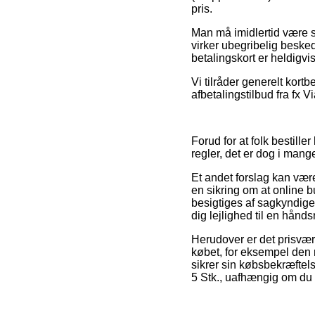
pris.
Man må imidlertid være så 
virker ubegribelig beske
betalingskort er heldigvi
Vi tilråder generelt kort
afbetalingstilbud fra fx V
Forud for at folk bestill
regler, det er dog i mang
Et andet forslag kan være
en sikring om at online bu
besigtiges af sagkyndig
dig lejlighed til en hånds
Herudover er det prisvæ
købet, for eksempel den r
sikrer sin købsbekræftel
5 Stk., uafhængig om du 