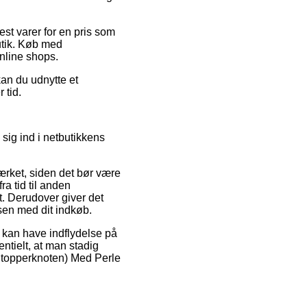
est varer for en pris som
utik. Køb med
online shops.
kan du udnytte et
 tid.
 sig ind i netbutikkens
mærket, siden det bør være
ra tid til anden
 Derudover giver det
ssen med dit indkøb.
 kan have indflydelse på
entielt, at man stadig
(Stopperknoten) Med Perle