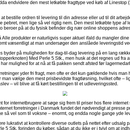
dda endvidere den mest letkøbte fragttype ved køb af Linestop
bestille ordren til levering til din adresse eller ud til dit arbe
 pebret, men lige så vel rigtig nem. Den mest letkøbte type af l
jo beroer på at du fysisk befinder dig nær online shoppens adre
lle produkter er naturligvis super aktuel ifald du mangler dine 
stemt væsentligt at man undersøger den anslåede leveringstid ve
s byder på muligheden for dag-til-dag levering på en lang ræk
opperknoten) Med Perle 5 Stk., men husk at det regnes ud fra a
e har mulighed for at nå at få pakken sendt afsted før lagermedarb
rretninger yder fri fragt, men ofte er det kun gældende hvis man h
 man vælge den mest prisbevidste fragtløsning, hvilket ofte – l
ev – vil blive at få kørt bestillingen til et udleveringssted.
t for internetbrugere at søge sig frem til priser hos flere interne
ternet forretninger i Danmark fundet det nødvendigt at presse p
 lige så vel som til voksne – enormt, og endda nogle gange yde l
e lukrativt at kontrollere diverse outlets på nettet efter udsalg 
 5 Stk. forinden du køber, sådan at du ikke er i tvivl om at ind