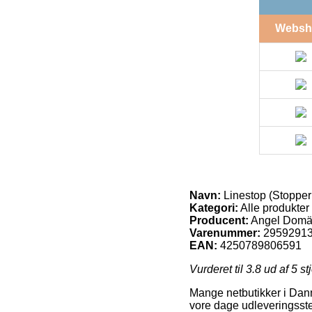
Websh
Navn:
Linestop (Stopper
Kategori:
Alle produkter
Producent:
Angel Dom
Varenummer:
2959291
EAN:
4250789806591
Vurderet til
3.8
ud af 5 st
Mange netbutikker i Danm
vore dage udleveringssted