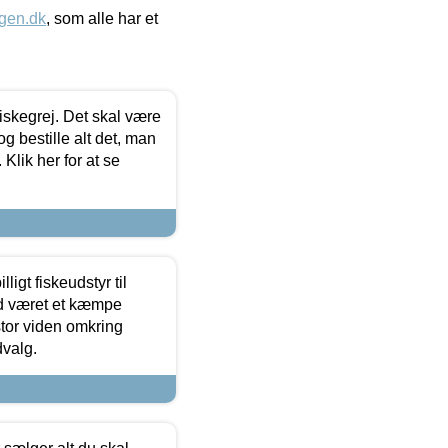
gen.dk
, som alle har et
 fiskegrej. Det skal være
og bestille alt det, man
 Klik her for at se
ligt fiskeudstyr til
tid været et kæmpe
stor viden omkring
dvalg.