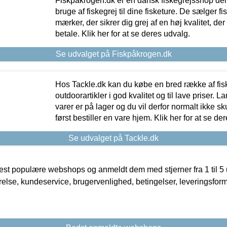
Fiskpåkrogen.dk er en dansk fiskegrejsshop der 
bruge af fiskegrej til dine fisketure. De sælger fi
mærker, der sikrer dig grej af en høj kvalitet, der 
betale. Klik her for at se deres udvalg.
Se udvalget på Fiskpåkrogen.dk
Hos Tackle.dk kan du købe en bred række af fis
outdoorartikler i god kvalitet og til lave priser. L
varer er på lager og du vil derfor normalt ikke sk
først bestiller en vare hjem. Klik her for at se de
Se udvalget på Tackle.dk
t populære webshops og anmeldt dem med stjerner fra 1 til 5 ud
rrelse, kundeservice, brugervenlighed, betingelser, leveringsfor