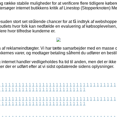
ng række stabile muligheder for at verificere flere tidligere køb
eftersøger internet butikkens kritik af Linestop (Stopperknoten) M
uden stort set strålende chancer for at få indtryk af webshoppe
utlets hvor folk kan nedfælde en evaluering af købsoplevelsen, 
rdere hvor tilfredse kunderne er.
es af reklameindtægter. Vi har tætte samarbejder med en masse
ikkernes varer, og modtager betaling såfremt du udfører en bestil
nternet handler vedligeholdes fra tid til anden, men det er ikke 
er der er udført efter at vi sidst opdaterede sidens oplysninger.
1
1
1
1
1
1
1
1
1
1
1
1
1
1
1
1
1
1
1
1
1
1
1
1
1
1
1
1
1
1
1
1
1
1
1
1
1
1
1
1
1
1
1
1
1
1
1
1
1
1
1
1
1
1
1
1
1
1
1
1
1
1
1
1
1
1
1
1
1
1
1
1
1
1
1
1
1
1
1
1
1
1
1
1
1
1
1
1
1
1
1
1
1
1
1
1
1
1
1
1
1
1
1
1
1
1
1
1
1
1
1
1
1
1
1
1
1
1
1
1
1
1