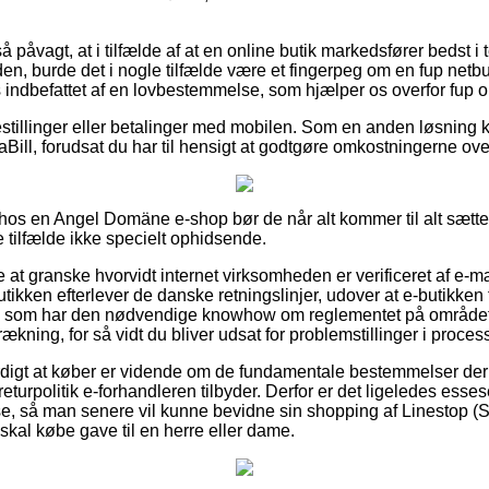
påvagt, at i tilfælde af at en online butik markedsfører bedst i t
den, burde det i nogle tilfælde være et fingerpeg om en fup netb
s indbefattet af en lovbestemmelse, som hjælper os overfor fup 
bestillinger eller betalinger med mobilen. Som en anden løsning 
iaBill, forudsat du har til hensigt at godtgøre omkostningerne over
er hos en Angel Domäne e-shop bør de når alt kommer til alt sætte
e tilfælde ikke specielt ophidsende.
 at granske hvorvidt internet virksomheden er verificeret af e-
tikken efterlever de danske retningslinjer, udover at e-butikken f
e som har den nødvendige knowhow om reglementet på området.
rækning, for så vidt du bliver udsat for problemstillinger i proce
rdigt at køber er vidende om de fundamentale bestemmelser der
eturpolitik e-forhandleren tilbyder. Derfor er det ligeledes esses
se, så man senere vil kunne bevidne sin shopping af Linestop 
skal købe gave til en herre eller dame.