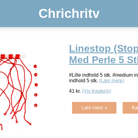
Chrichritv
Linestop (Sto
Med Perle 5 St
#Lille indhold 5 stk. #medium in
indhold 5 stk.
(Læs mere)
41
kr.
(Vis fragtpris)
Læs mere »
Kø