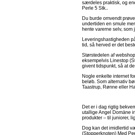
særdeles praktisk, og en
Perle 5 Stk..
Du burde omvendt prøve at 
undertiden en smule mere
hente varerne selv, som 
Leveringshastigheden på A
tid, så herved er det be
Størstedelen af webshop
eksempelvis Linestop (St
givent tidspunkt, så at d
Nogle enkelte internet fo
beløb. Som alternativ bør
Taastrup, Rønne eller Hasl
Det er i dag rigtig bekvem
utallige Angel Domäne in
produkter – til juniorer,
Dog kan det imidlertid vær
(Stopperknoten) Med Perle