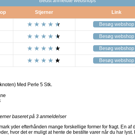
Bedst anmeldte webshops
op
Stjerner
Link
Besøg webshop
Besøg webshop
Besøg webshop
Besøg webshop
knoten) Med Perle 5 Stk.
äne
3
jerner baseret på
3
anmeldelser
ark yder efterhånden mange forskellige former for fragt. En af d
er, hvor det er muligt at hente de bestilte varer når du har lyst.