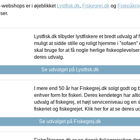
-webshops er i øjeblikket
Lystfisk.dk
,
Fiskegrej.dk
og
Fiskpåkro
iser.
Lystfisk.dk tilbyder lystfiskere et bredt udvalg af
muligt at sidde stille og roligt hjemme i ”sofaen” 
skal bruge for at få nogle herlige fiskeoplevelser.
deres udvalg.
Se udvalget på Lystfisk.dk
I mere end 50 år har Fiskegrej.dk solgt godt og bil
enhver form for fiskeri. Deres kendetegn har al
udvalg af fiskegrej, et højt serviceniveau og en 
fiskeriet og fiskegrejet. Klik her for at se deres u
Se udvalget på Fiskegrej.dk