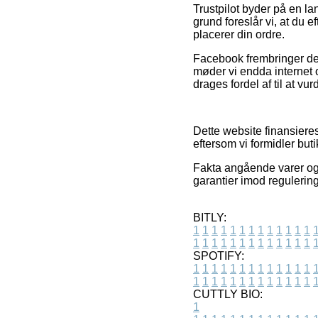
Trustpilot byder på en la
grund foreslår vi, at du 
placerer din ordre.
Facebook frembringer des
møder vi endda internet o
drages fordel af til at vu
Dette website finansier
eftersom vi formidler but
Fakta angående varer og i
garantier imod regulering
BITLY:
1
1
1
1
1
1
1
1
1
1
1
1
1
1
1
1
1
1
1
1
1
1
1
1
1
1
SPOTIFY:
1
1
1
1
1
1
1
1
1
1
1
1
1
1
1
1
1
1
1
1
1
1
1
1
1
1
CUTTLY BIO:
1