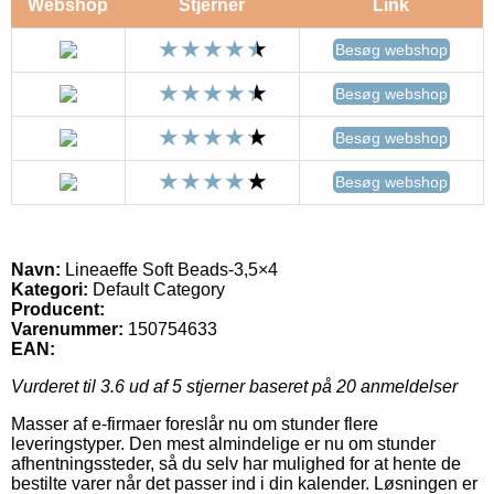
Webshop
Stjerner
Link
Besøg webshop
Besøg webshop
Besøg webshop
Besøg webshop
Navn:
Lineaeffe Soft Beads-3,5×4
Kategori:
Default Category
Producent:
Varenummer:
150754633
EAN:
Vurderet til
3.6
ud af 5 stjerner baseret på
20
anmeldelser
Masser af e-firmaer foreslår nu om stunder flere
leveringstyper. Den mest almindelige er nu om stunder
afhentningssteder, så du selv har mulighed for at hente de
bestilte varer når det passer ind i din kalender. Løsningen er