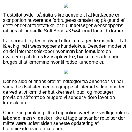
Trustpilot byder på rigtig sikre genveje til at kortlægge en
stor portion nuværende forbrugeres omtaler og på grund af
dette er det at foretrække, at du undersøger webshoppens
ratings af Lineaeffe Soft Beads-3,5×4 forud for at du køber.
Facebook tilbyder for øvrigt ultra fremragende metoder til at
få et kig ind i webshoppens kundefokus. Desuden møder vi
en del internet selskaber hvor man kan formulere en
evaluering af deres købsoplevelse, hvilket desuden bør
bruges til at fornemme hvor tilfredse kunderne er.
Denne side er finansieret af indtægter fra annoncer. Vi har
samarbejdsaftaler med en gruppe af internet virksomheder
derved at vi formidler butikkernes tilbud, og modtager
provision såfremt de brugere vi sender videre laver en
transaktion.
Orientering omkring tilbud og online varehuse vedligeholdes
løbende, men vi ønsker ikke at tage ansvar for rettelser der
måtte være udført siden seneste opdatering af
hjemmesidens informationer.