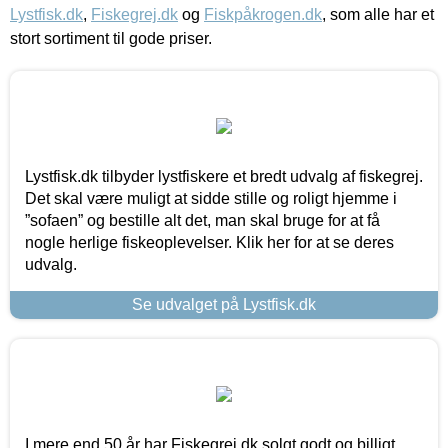
Lystfisk.dk
,
Fiskegrej.dk
og
Fiskpåkrogen.dk
, som alle har et
stort sortiment til gode priser.
Lystfisk.dk tilbyder lystfiskere et bredt udvalg af fiskegrej.
Det skal være muligt at sidde stille og roligt hjemme i
”sofaen” og bestille alt det, man skal bruge for at få
nogle herlige fiskeoplevelser. Klik her for at se deres
udvalg.
Se udvalget på Lystfisk.dk
I mere end 50 år har Fiskegrej.dk solgt godt og billigt