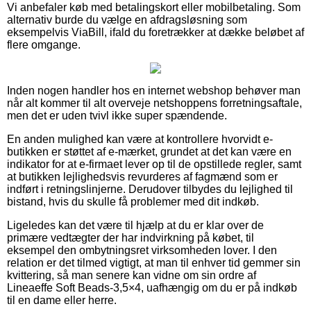
Vi anbefaler køb med betalingskort eller mobilbetaling. Som
alternativ burde du vælge en afdragsløsning som
eksempelvis ViaBill, ifald du foretrækker at dække beløbet af
flere omgange.
Inden nogen handler hos en internet webshop behøver man
når alt kommer til alt overveje netshoppens forretningsaftale,
men det er uden tvivl ikke super spændende.
En anden mulighed kan være at kontrollere hvorvidt e-
butikken er støttet af e-mærket, grundet at det kan være en
indikator for at e-firmaet lever op til de opstillede regler, samt
at butikken lejlighedsvis revurderes af fagmænd som er
indført i retningslinjerne. Derudover tilbydes du lejlighed til
bistand, hvis du skulle få problemer med dit indkøb.
Ligeledes kan det være til hjælp at du er klar over de
primære vedtægter der har indvirkning på købet, til
eksempel den ombytningsret virksomheden lover. I den
relation er det tilmed vigtigt, at man til enhver tid gemmer sin
kvittering, så man senere kan vidne om sin ordre af
Lineaeffe Soft Beads-3,5×4, uafhængig om du er på indkøb
til en dame eller herre.