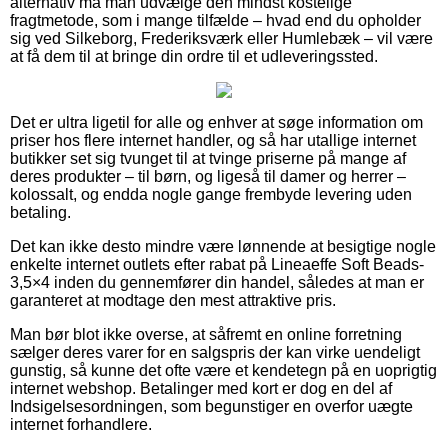
alternativ må man udvælge den mindst kostelige
fragtmetode, som i mange tilfælde – hvad end du opholder
sig ved Silkeborg, Frederiksværk eller Humlebæk – vil være
at få dem til at bringe din ordre til et udleveringssted.
Det er ultra ligetil for alle og enhver at søge information om
priser hos flere internet handler, og så har utallige internet
butikker set sig tvunget til at tvinge priserne på mange af
deres produkter – til børn, og ligeså til damer og herrer –
kolossalt, og endda nogle gange frembyde levering uden
betaling.
Det kan ikke desto mindre være lønnende at besigtige nogle
enkelte internet outlets efter rabat på Lineaeffe Soft Beads-
3,5×4 inden du gennemfører din handel, således at man er
garanteret at modtage den mest attraktive pris.
Man bør blot ikke overse, at såfremt en online forretning
sælger deres varer for en salgspris der kan virke uendeligt
gunstig, så kunne det ofte være et kendetegn på en uoprigtig
internet webshop. Betalinger med kort er dog en del af
Indsigelsesordningen, som begunstiger en overfor uægte
internet forhandlere.