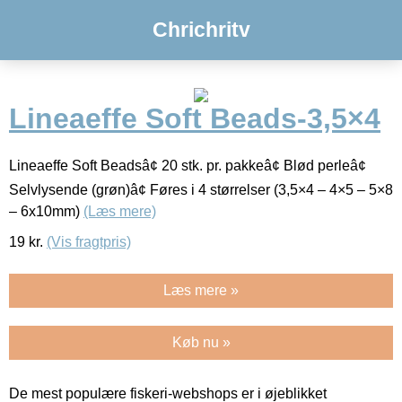
Chrichritv
Lineaeffe Soft Beads-3,5×4
Lineaeffe Soft Beadsâ¢ 20 stk. pr. pakkeâ¢ Blød perleâ¢
Selvlysende (grøn)â¢ Føres i 4 størrelser (3,5×4 – 4×5 – 5×8
– 6x10mm)
(Læs mere)
19
kr.
(Vis fragtpris)
Læs mere »
Køb nu »
De mest populære fiskeri-webshops er i øjeblikket