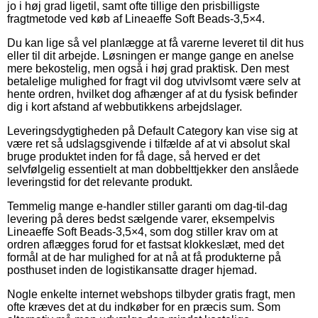
jo i høj grad ligetil, samt ofte tillige den prisbilligste
fragtmetode ved køb af Lineaeffe Soft Beads-3,5×4.
Du kan lige så vel planlægge at få varerne leveret til dit hus
eller til dit arbejde. Løsningen er mange gange en anelse
mere bekostelig, men også i høj grad praktisk. Den mest
betalelige mulighed for fragt vil dog utvivlsomt være selv at
hente ordren, hvilket dog afhænger af at du fysisk befinder
dig i kort afstand af webbutikkens arbejdslager.
Leveringsdygtigheden på Default Category kan vise sig at
være ret så udslagsgivende i tilfælde af at vi absolut skal
bruge produktet inden for få dage, så herved er det
selvfølgelig essentielt at man dobbelttjekker den anslåede
leveringstid for det relevante produkt.
Temmelig mange e-handler stiller garanti om dag-til-dag
levering på deres bedst sælgende varer, eksempelvis
Lineaeffe Soft Beads-3,5×4, som dog stiller krav om at
ordren aflægges forud for et fastsat klokkeslæt, med det
formål at de har mulighed for at nå at få produkterne på
posthuset inden de logistikansatte drager hjemad.
Nogle enkelte internet webshops tilbyder gratis fragt, men
ofte kræves det at du indkøber for en præcis sum. Som