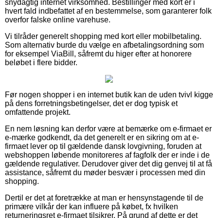
snydagtig internet virksomhed. Bestillinger med kort er i
hvert fald indbefattet af en bestemmelse, som garanterer folk
overfor falske online varehuse.
Vi tilråder generelt shopping med kort eller mobilbetaling.
Som alternativ burde du vælge en afbetalingsordning som
for eksempel ViaBill, såfremt du higer efter at honorere
beløbet i flere bidder.
Før nogen shopper i en internet butik kan de uden tvivl kigge
på dens forretningsbetingelser, det er dog typisk et
omfattende projekt.
En nem løsning kan derfor være at bemærke om e-firmaet er
e-mærke godkendt, da det generelt er en sikring om at e-
firmaet lever op til gældende dansk lovgivning, foruden at
webshoppen løbende monitoreres af fagfolk der er inde i de
gældende regulativer. Derudover giver det dig genvej til at få
assistance, såfremt du møder besvær i processen med din
shopping.
Dertil er det at foretrække at man er hensynstagende til de
primære vilkår der kan influere på købet, fx hvilken
returneringsret e-firmaet tilsikrer. På grund af dette er det