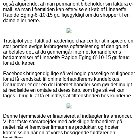
også afgørende, at man permanent bibeholder sin faktura e-
mail, så man i fremtiden kan eftervise sit køb af Lineaeffe
Rapide Eging-8′-10-15 gr., ligegyldigt om du shopper til en
dame eller herre.
Trustpilot yder fuldt ud hæderlige chancer for at inspicere en
stor portion øvrige forbrugeres opfattelser og af den grund
anbefales det, at du gennemgår internet forhandlerens
bedømmelser af Lineaeffe Rapide Eging-8′-10-15 gr. forud
for at du køber.
Facebook bringer dig lige så vel nogle passelige muligheder
for at få kendskab til online forhandlerens kundefokus.
Derudover er der en del internet handler som gør det muligt
at nedfælde en omtale af deres køb, som lige så vel kan
tages i brug til at få et indtryk af tilfredsheden hos kunderne.
Denne hjemmeside er finansieret af indtægter fra annoncer.
Vi har faste samarbejder med adskillige forhandlere på
nettet når vi fremviser firmaernes produkter, og høster
kommission når en af vores besøgende fuldfører en