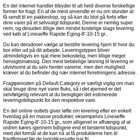
En del internet handler tilbyder til alt held diverse forskellige
former for fragt. En af de mest anvendte er nu om stunder at
få sendt til en pakkeshop, og så kan du blot gå forbi efter
dine varer på et selvvalgt tidspunkt. Denne er nemlig super
nem, og desuden tillige den mindst kostelige slags levering
ved køb af Lineaeffe Rapide Eging-8′-10-15 gr..
Du kan derudover vælge at bestille levering hjem til hvor du
bor eller ud på dit arbejde. Leveringstypen bliver
almindeligvis en sjat mere bekostelig, men tillige meget
hensigtsmæssig. Den mest betalelige løsning til levering er
utvivlsomt at du selv henter varerne, men den mulighed
kræver at du befinder dig nær internet forretningens adresse.
Fragtperioden på Default Category er særligt vigtig om man
skal bruge dine nye varer fluks, så i det øjemed er det
selvfølgelig relevant at du besigtiger det estimerede
leveringstidspunkt for den respektive vare.
En del online outlets giver løfte om levering efter en enkelt
hverdag på en masse produkter, eksempelvis Lineaeffe
Rapide Eging-8′-10-15 gr., som alligevel er afhængig af at
ordren køres igennem tidligere end et bestemt tidspunkt,
med det formål at de kan nå at få produkterne hen til
fragtfirmaet før de logistikansatte har fri.