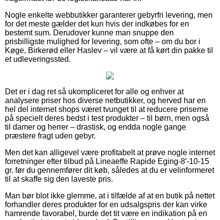
Nogle enkelte webbutikker garanterer gebyrfri levering, men
for det meste gælder det kun hvis der indkøbes for en
bestemt sum. Derudover kunne man snuppe den
prisbilligste mulighed for levering, som ofte – om du bor i
Køge, Birkerød eller Haslev – vil være at få kørt din pakke til
et udleveringssted.
Det er i dag ret så ukompliceret for alle og enhver at
analysere priser hos diverse netbutikker, og herved har en
hel del internet shops været tvunget til at reducere priserne
på specielt deres bedst i test produkter – til børn, men også
til damer og herrer – drastisk, og endda nogle gange
præstere fragt uden gebyr.
Men det kan alligevel være profitabelt at prøve nogle internet
forretninger efter tilbud på Lineaeffe Rapide Eging-8′-10-15
gr. før du gennemfører dit køb, således at du er velinformeret
til at skaffe sig den laveste pris.
Man bør blot ikke glemme, at i tilfælde af at en butik på nettet
forhandler deres produkter for en udsalgspris der kan virke
hamrende favorabel, burde det tit være en indikation på en