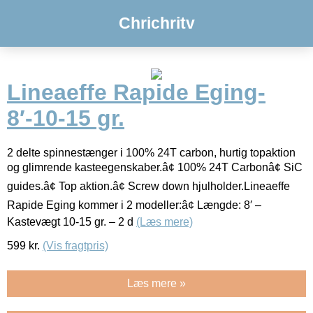
Chrichritv
Lineaeffe Rapide Eging-
8′-10-15 gr.
2 delte spinnestænger i 100% 24T carbon, hurtig topaktion
og glimrende kasteegenskaber.â¢ 100% 24T Carbonâ¢ SiC
guides.â¢ Top aktion.â¢ Screw down hjulholder.Lineaeffe
Rapide Eging kommer i 2 modeller:â¢ Længde: 8′ –
Kastevægt 10-15 gr. – 2 d
(Læs mere)
599
kr.
(Vis fragtpris)
Læs mere »