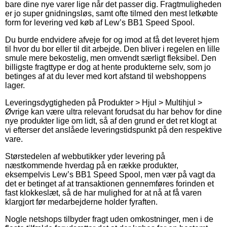
bare dine nye varer lige når det passer dig. Fragtmuligheden
er jo super gnidningsløs, samt ofte tilmed den mest letkøbte
form for levering ved køb af Lew’s BB1 Speed Spool.
Du burde endvidere afveje for og imod at få det leveret hjem
til hvor du bor eller til dit arbejde. Den bliver i regelen en lille
smule mere bekostelig, men omvendt særligt fleksibel. Den
billigste fragttype er dog at hente produkterne selv, som jo
betinges af at du lever med kort afstand til webshoppens
lager.
Leveringsdygtigheden på Produkter > Hjul > Multihjul >
Øvrige kan være ultra relevant forudsat du har behov for dine
nye produkter lige om lidt, så af den grund er det ret klogt at
vi efterser det anslåede leveringstidspunkt på den respektive
vare.
Størstedelen af webbutikker yder levering på
næstkommende hverdag på en række produkter,
eksempelvis Lew’s BB1 Speed Spool, men vær på vagt da
det er betinget af at transaktionen gennemføres forinden et
fast klokkeslæt, så de har mulighed for at nå at få varen
klargjort før medarbejderne holder fyraften.
Nogle netshops tilbyder fragt uden omkostninger, men i de