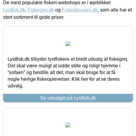
De mest populære fiskeri-webshops er i øjeblikket
Lystfisk.dk
,
Fiskegrej.dk
og
Fiskpåkrogen.dk
, som alle har et
stort sortiment til gode priser.
Lystfisk.dk tilbyder lystfiskere et bredt udvalg af fiskegrej.
Det skal være muligt at sidde stille og roligt hjemme i
”sofaen” og bestille alt det, man skal bruge for at få
nogle herlige fiskeoplevelser. Klik her for at se deres
udvalg.
Se udvalget på Lystfisk.dk