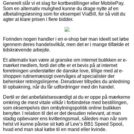
Generelt slår vi et slag for kortbestillinger eller MobilePay.
Som en alternativ mulighed kunne du drage nytte af en
afbetalingsløsning som for eksempel ViaBill, for så vidt du
agter at klare prisen i flere bidder.
Forinden nogen handler i en e-shop bør man ideelt set løbe
igennem deres handelsvilkår, men det er i mange tilfælde et
tidskrævende arbejde.
Et alternativ kan være at granske om internet butikken er e-
mærket medlem, fordi det ofte er et bevis på at internet
forretningen understøtter de danske love, tillige med at e-
shoppen rutinemæssigt overvåges af specialister der
behersker retningslinjerne. Derudover tilbydes du anledning
til opbakning, når du får udfordringer med din handel.
Dertil er det anbefalelsesværdigt at du er oppe på mærkerne
omkring de mest vitale vilkår i forbindelse med bestillingen,
som eksempelvis den ombytningspolitik online butikken
benytter. I relation til det er det desuden relevant, at man
stadig opbevarer ens kvitteringsmail, således man når som
helst vil kunne påvise sit køb af Lew’s BB1 Speed Spool,
hvad end man skal købe til en mand eller kvinde.