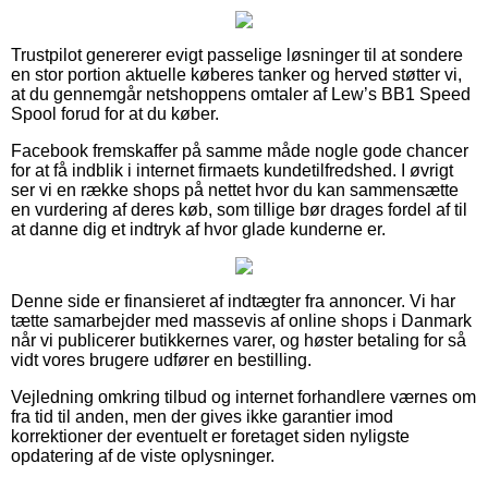
Trustpilot genererer evigt passelige løsninger til at sondere
en stor portion aktuelle køberes tanker og herved støtter vi,
at du gennemgår netshoppens omtaler af Lew’s BB1 Speed
Spool forud for at du køber.
Facebook fremskaffer på samme måde nogle gode chancer
for at få indblik i internet firmaets kundetilfredshed. I øvrigt
ser vi en række shops på nettet hvor du kan sammensætte
en vurdering af deres køb, som tillige bør drages fordel af til
at danne dig et indtryk af hvor glade kunderne er.
Denne side er finansieret af indtægter fra annoncer. Vi har
tætte samarbejder med massevis af online shops i Danmark
når vi publicerer butikkernes varer, og høster betaling for så
vidt vores brugere udfører en bestilling.
Vejledning omkring tilbud og internet forhandlere værnes om
fra tid til anden, men der gives ikke garantier imod
korrektioner der eventuelt er foretaget siden nyligste
opdatering af de viste oplysninger.