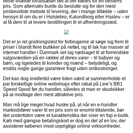
fleste tilfælde forudsætter det at der købes for en bestemt
pris. Som alternativ burde du beslutte sig for den mest
prisbevidste metode til levering, der i mange tilfælde – uden
hensyn til om du er i Holstebro, Kalundborg eller Haslev – er
at få dem til at levere bestillingen til et afhentningssted.
Det er jo ret gnidningsløst for forbrugerne at søge sig frem til
priser i blandt flere butikker på nettet, og til tak har masser af
internet handler i Danmark set sig nødsaget til at formindske
salgsværdien på en række af deres varer – til babyer og
børn, og ligeledes til kvinder og mænd – betydeligt, og
endda nogle gange garantere fragt uden omkostninger.
Det kan dog imidlertid være tiden værd at sammenholde et
par forskellige online webshops efter rabat på Lew’s BB1
Speed Spool før du handler, således at man er skudsikker
på at modtage den mest attraktive pris.
Man må lige meget hvad huske på, at når en e-handler
markedsfører varer til en pris som er enormt tiltalende, bør
det undertiden være et karakteristika der viser en fup e-butik.
Køb med gængse betalingskort er dog en del af en lov, der
assisterer køberen imod uoprigtige online virksomheder.