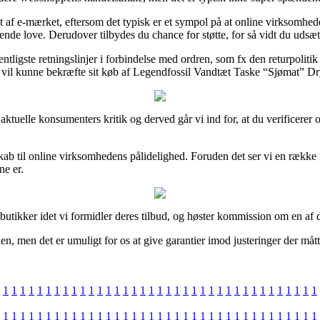
et af e-mærket, eftersom det typisk er et sympol på at online virksomheden
 love. Derudover tilbydes du chance for støtte, for så vidt du udsætte
igste retningslinjer i forbindelse med ordren, som fx den returpolitik in
t vil kunne bekræfte sit køb af Legendfossil Vandtæt Taske “Sjømat” Dr
aktuelle konsumenters kritik og derved går vi ind for, at du verificerer
kab til online virksomhedens pålidelighed. Foruden det ser vi en række 
ne er.
tbutikker idet vi formidler deres tilbud, og høster kommission om en a
en, men det er umuligt for os at give garantier imod justeringer der måt
1
1
1
1
1
1
1
1
1
1
1
1
1
1
1
1
1
1
1
1
1
1
1
1
1
1
1
1
1
1
1
1
1
1
1
1
1
1
1
1
1
1
1
1
1
1
1
1
1
1
1
1
1
1
1
1
1
1
1
1
1
1
1
1
1
1
1
1
1
1
1
1
1
1