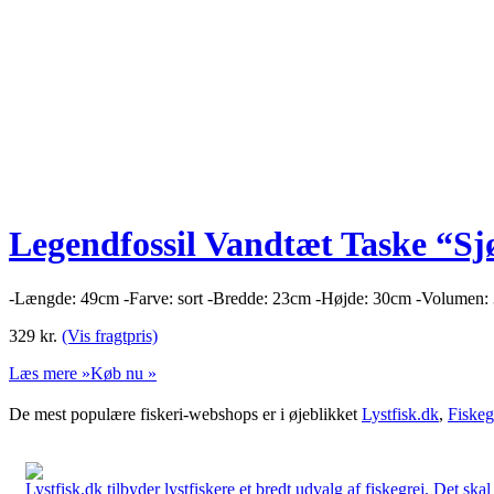
Legendfossil Vandtæt Taske “S
-Længde: 49cm -Farve: sort -Bredde: 23cm -Højde: 30cm -Volumen: 
329
kr.
(Vis fragtpris)
Læs mere »
Køb nu »
De mest populære fiskeri-webshops er i øjeblikket
Lystfisk.dk
,
Fiskeg
Lystfisk.dk tilbyder lystfiskere et bredt udvalg af fiskegrej. Det skal