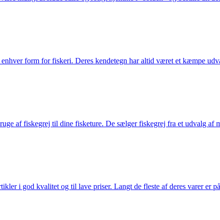
til enhver form for fiskeri. Deres kendetegn har altid været et kæmpe udv
e af fiskegrej til dine fisketure. De sælger fiskegrej fra et udvalg af mær
r i god kvalitet og til lave priser. Langt de fleste af deres varer er på