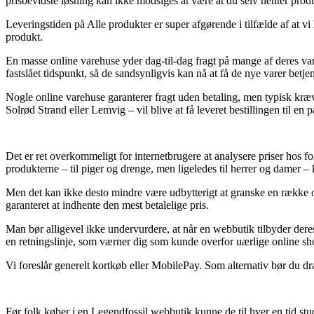
prisbevidste løsning kan ikke modsiges at være at du selv henter produ
Leveringstiden på Alle produkter er super afgørende i tilfælde af at vi
produkt.
En masse online varehuse yder dag-til-dag fragt på mange af deres va
fastslået tidspunkt, så de sandsynligvis kan nå at få de nye varer betje
Nogle online varehuse garanterer fragt uden betaling, men typisk kræv
Solrød Strand eller Lemvig – vil blive at få leveret bestillingen til en
Det er ret overkommeligt for internetbrugere at analysere priser hos f
produkterne – til piger og drenge, men ligeledes til herrer og damer – 
Men det kan ikke desto mindre være udbytterigt at granske en række o
garanteret at indhente den mest betalelige pris.
Man bør alligevel ikke undervurdere, at når en webbutik tilbyder deres v
en retningslinje, som værner dig som kunde overfor uærlige online sh
Vi foreslår generelt kortkøb eller MobilePay. Som alternativ bør du dr
Før folk køber i en Legendfossil webbutik kunne de til hver en tid s