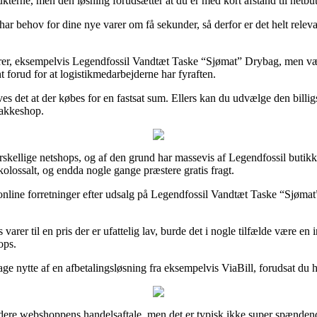
kterne, men den løsning forudsætter at du er med kort afstand til netbut
 har behov for dine nye varer om få sekunder, så derfor er det helt relev
rer, eksempelvis Legendfossil Vandtæt Taske “Sjømat” Drybag, men vær 
nt forud for at logistikmedarbejderne har fyraften.
es det at der købes for en fastsat sum. Ellers kan du udvælge den billig
 pakkeshop.
orskellige netshops, og af den grund har massevis af Legendfossil butik
kolossalt, og endda nogle gange præstere gratis fragt.
nline forretninger efter udsalg på Legendfossil Vandtæt Taske “Sjømat
arer til en pris der er ufattelig lav, burde det i nogle tilfælde være en
ops.
age nytte af en afbetalingsløsning fra eksempelvis ViaBill, forudsat du
tudere webshoppens handelsaftale, men det er typisk ikke super spænden