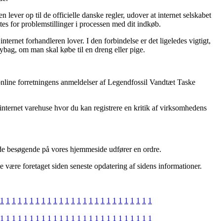
 lever op til de officielle danske regler, udover at internet selskabet
s for problemstillinger i processen med dit indkøb.
ternet forhandleren lover. I den forbindelse er det ligeledes vigtigt,
ybag, om man skal købe til en dreng eller pige.
 online forretningens anmeldelser af Legendfossil Vandtæt Taske
internet varehuse hvor du kan registrere en kritik af virksomhedens
f de besøgende på vores hjemmeside udfører en ordre.
te være foretaget siden seneste opdatering af sidens informationer.
1
1
1
1
1
1
1
1
1
1
1
1
1
1
1
1
1
1
1
1
1
1
1
1
1
1
1
1
1
1
1
1
1
1
1
1
1
1
1
1
1
1
1
1
1
1
1
1
1
1
1
1