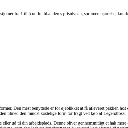
er fra 1 til 5 ud fra bl.a. deres prisniveau, sortimentstørrelse, kunde
ormer. Den mest benyttede er for øjeblikket at få afleveret pakken hos en 
desuden tilmed den mindst kostelige form for fragt ved køb af Legendfos
e eller ud til din arbejdsplads. Denne bliver gennemsnitligt et hak me