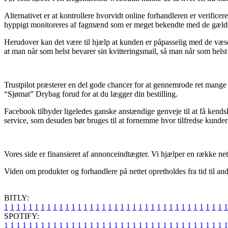
Alternativet er at kontrollere hvorvidt online forhandleren er verificer
hyppigt monitoreres af fagmænd som er meget bekendte med de gældende
Herudover kan det være til hjælp at kunden er påpasselig med de væsentl
at man når som helst bevarer sin kvitteringsmail, så man når som hels
Trustpilot præsterer en del gode chancer for at gennemrode ret mange 
“Sjømat” Drybag forud for at du lægger din bestilling.
Facebook tilbyder ligeledes ganske anstændige genveje til at få kends
service, som desuden bør bruges til at fornemme hvor tilfredse kunder
Vores side er finansieret af annonceindtægter. Vi hjælper en række ne
Viden om produkter og forhandlere på nettet opretholdes fra tid til and
BITLY:
1
1
1
1
1
1
1
1
1
1
1
1
1
1
1
1
1
1
1
1
1
1
1
1
1
1
1
1
1
1
1
1
1
1
1
1
1
SPOTIFY:
1
1
1
1
1
1
1
1
1
1
1
1
1
1
1
1
1
1
1
1
1
1
1
1
1
1
1
1
1
1
1
1
1
1
1
1
1