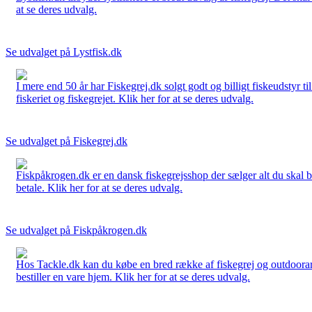
at se deres udvalg.
Se udvalget på Lystfisk.dk
I mere end 50 år har Fiskegrej.dk solgt godt og billigt fiskeudstyr 
fiskeriet og fiskegrejet. Klik her for at se deres udvalg.
Se udvalget på Fiskegrej.dk
Fiskpåkrogen.dk er en dansk fiskegrejsshop der sælger alt du skal brug
betale. Klik her for at se deres udvalg.
Se udvalget på Fiskpåkrogen.dk
Hos Tackle.dk kan du købe en bred række af fiskegrej og outdoorartikle
bestiller en vare hjem. Klik her for at se deres udvalg.