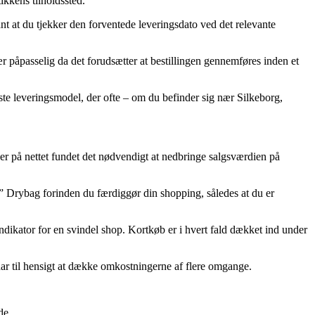
ikkens tilholdssted.
ant at du tjekker den forventede leveringsdato ved det relevante
påpasselig da det forudsætter at bestillingen gennemføres inden et
ste leveringsmodel, der ofte – om du befinder sig nær Silkeborg,
ker på nettet fundet det nødvendigt at nedbringe salgsværdien på
” Drybag forinden du færdiggør din shopping, således at du er
 indikator for en svindel shop. Kortkøb er i hvert fald dækket ind under
 har til hensigt at dække omkostningerne af flere omgange.
de.