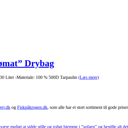
jømat” Drybag
30 Liter -Materiale: 100 % 500D Tarpaulin
(Læs mere)
rej.dk
og
Fiskpåkrogen.dk
, som alle har et stort sortiment til gode priser
 være muligt at sidde stille og roligt hjemme i ”sofaen” og bestille alt de