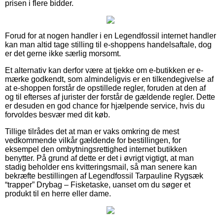
prisen i flere bidder.
Forud for at nogen handler i en Legendfossil internet handler
kan man altid tage stilling til e-shoppens handelsaftale, dog
er det gerne ikke særlig morsomt.
Et alternativ kan derfor være at tjekke om e-butikken er e-
mærke godkendt, som almindeligvis er en tilkendegivelse af
at e-shoppen forstår de opstillede regler, foruden at den af
og til efterses af jurister der forstår de gældende regler. Dette
er desuden en god chance for hjælpende service, hvis du
forvoldes besvær med dit køb.
Tillige tilrådes det at man er vaks omkring de mest
vedkommende vilkår gældende for bestillingen, for
eksempel den ombytningsrettighed internet butikken
benytter. På grund af dette er det i øvrigt vigtigt, at man
stadig beholder ens kvitteringsmail, så man senere kan
bekræfte bestillingen af Legendfossil Tarpauline Rygsæk
“trapper” Drybag – Fisketaske, uanset om du søger et
produkt til en herre eller dame.