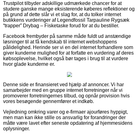
Trustpilot tilbyder adskillige udmærkede chancer for at
studere ganske mange eksisterende køberes reflektioner og
på grund af dette slår vi et slag for, at du tolker internet
butikkens vurderinger af Legendfossil Tarpauline Rygsæk
“trapper” Drybag – Fisketaske forud for at du bestiller.
Facebook frembyder på samme måde fuldt ud anstændige
løsninger til at få kendskab til internet webshoppens
pålidelighed. Herinde ser vi en del internet forhandlere som
giver kunderne mulighed for at forfatte en vurdering af deres
købsoplevelse, hvilket også bør tages i brug til at vurdere
hvor glade kunderne er.
Denne side er finansieret ved hjælp af annoncer. Vi har
samarbejder med en gruppe internet forretninger når vi
promoverer forretningernes tilbud, og opnår provision hvis
vores besøgende gennemfører et indkøb.
Vejledning omkring varer og e-firmaer ajourføres hyppigt,
men man kan ikke stille os ansvarlig for forandringer der
måtte være lavet efter seneste opdatering af hjemmesidens
oplysninger.