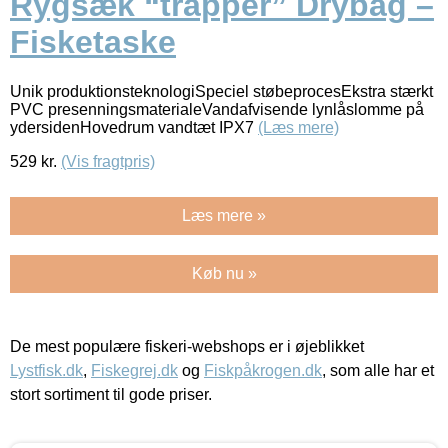
Rygsæk “trapper” Drybag –
Fisketaske
Unik produktionsteknologiSpeciel støbeprocesEkstra stærkt
PVC presenningsmaterialeVandafvisende lynlåslomme på
ydersidenHovedrum vandtæt IPX7
(Læs mere)
529
kr.
(Vis fragtpris)
Læs mere »
Køb nu »
De mest populære fiskeri-webshops er i øjeblikket
Lystfisk.dk
,
Fiskegrej.dk
og
Fiskpåkrogen.dk
, som alle har et
stort sortiment til gode priser.