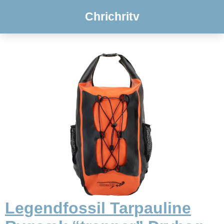
Chrichritv
Legendfossil Tarpauline