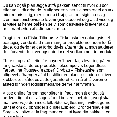
Du kan også planlægge at få pakken sendt til hvor du bor
eller ud til dit arbejde. Muligheden viser sig som regel en tak
mindre prisbillig, men endda i høj grad hensigtsmæssig.
Den mest prisbevidste leveringsmetode vil dog altid vise sig
at være at hente pakken selv, som desværre kræver at du
bor i nærheden af e-firmaets bopæl.
Fragttiden på Fiske Tilbehør > Fisketaske er naturligvis ret
udslagsgivende ifald man mangler produkterne inden for få
dage, og derfor er det forholdsvis afgørende at man studerer
den forventede leveringsdato for det vedkommende produkt.
Flere shops på nettet frembyder 1 hverdags levering på en
lang række af deres produkter, eksempelvis Legendfossil
Tarpauline Rygsæk “trapper” Drybag – Fisketaske, som
alligevel afhænger af at bestillingen placeres inden et givent
klokkeslæt, således at de garanteret kan nå at få varerne
afsted forinden logistikmedarbejderne har fyraften.
Visse online forretninger sikrer fri fragt, men tit er det så
nødvendigt at der aftages for et bestemt beløb. I øvrigt skal
man overveje den mest letkøbte fragtløsning, hvilket gerne –
uanset om du opholder sig nær Esbjerg, Brønderslev eller
Sorø – vil blive at få fragtmanden til at køre din pakke til en
pakkeshop.