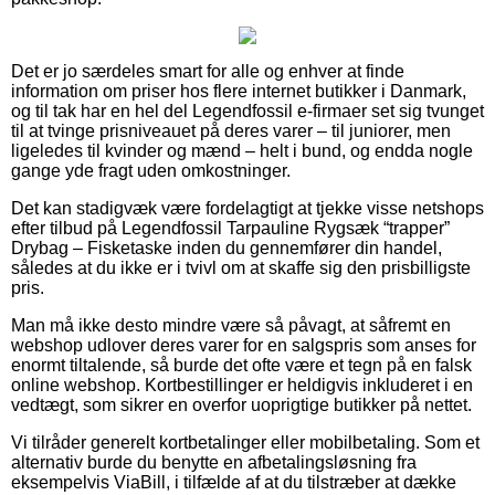
Det er jo særdeles smart for alle og enhver at finde
information om priser hos flere internet butikker i Danmark,
og til tak har en hel del Legendfossil e-firmaer set sig tvunget
til at tvinge prisniveauet på deres varer – til juniorer, men
ligeledes til kvinder og mænd – helt i bund, og endda nogle
gange yde fragt uden omkostninger.
Det kan stadigvæk være fordelagtigt at tjekke visse netshops
efter tilbud på Legendfossil Tarpauline Rygsæk “trapper”
Drybag – Fisketaske inden du gennemfører din handel,
således at du ikke er i tvivl om at skaffe sig den prisbilligste
pris.
Man må ikke desto mindre være så påvagt, at såfremt en
webshop udlover deres varer for en salgspris som anses for
enormt tiltalende, så burde det ofte være et tegn på en falsk
online webshop. Kortbestillinger er heldigvis inkluderet i en
vedtægt, som sikrer en overfor uoprigtige butikker på nettet.
Vi tilråder generelt kortbetalinger eller mobilbetaling. Som et
alternativ burde du benytte en afbetalingsløsning fra
eksempelvis ViaBill, i tilfælde af at du tilstræber at dække