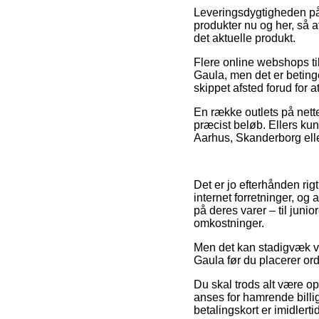
Leveringsdygtigheden på 
produkter nu og her, så a
det aktuelle produkt.
Flere online webshops t
Gaula, men det er betinget
skippet afsted forud for
En række outlets på nett
præcist beløb. Ellers kun
Aarhus, Skanderborg eller
Det er jo efterhånden rig
internet forretninger, og 
på deres varer – til juni
omkostninger.
Men det kan stadigvæk v
Gaula før du placerer ord
Du skal trods alt være opm
anses for hamrende billi
betalingskort er imidlert