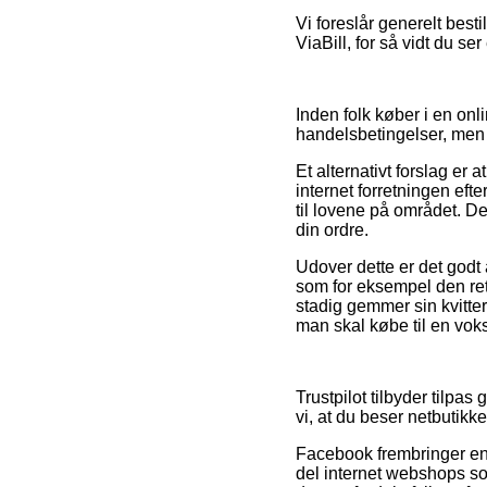
Vi foreslår generelt besti
ViaBill, for så vidt du se
Inden folk køber i en on
handelsbetingelser, men d
Et alternativt forslag e
internet forretningen eft
til lovene på området. De
din ordre.
Udover dette er det godt 
som for eksempel den ret
stadig gemmer sin kvitter
man skal købe til en voks
Trustpilot tilbyder tilpa
vi, at du beser netbutik
Facebook frembringer end
del internet webshops s