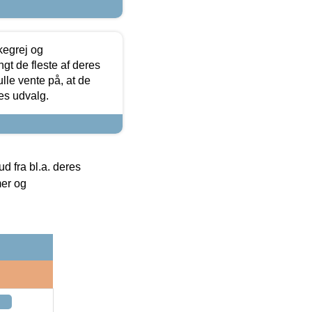
kegrej og
angt de fleste af deres
ulle vente på, at de
res udvalg.
 fra bl.a. deres
mer og