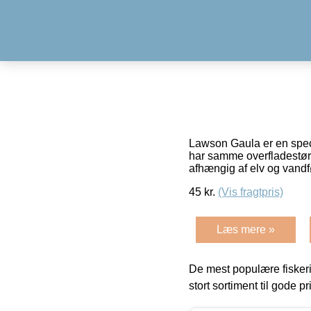
Lawson Gaula er en specia
har samme overfladestørre
afhængig af elv og vandf
45
kr.
(Vis fragtpris)
Læs mere »
De mest populære fiskeri
stort sortiment til gode pr