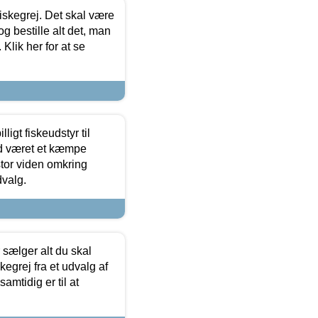
 fiskegrej. Det skal være
og bestille alt det, man
 Klik her for at se
ligt fiskeudstyr til
tid været et kæmpe
stor viden omkring
dvalg.
sælger alt du skal
skegrej fra et udvalg af
samtidig er til at