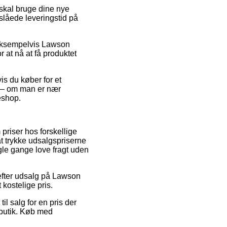
 skal bruge dine nye
nslåede leveringstid på
 eksempelvis Lawson
r at nå at få produktet
is du køber for et
de – om man er nær
eshop.
priser hos forskellige
 at trykke udsalgspriserne
ogle gange love fragt uden
efter udsalg på Lawson
kostelige pris.
il salg for en pris der
tbutik. Køb med