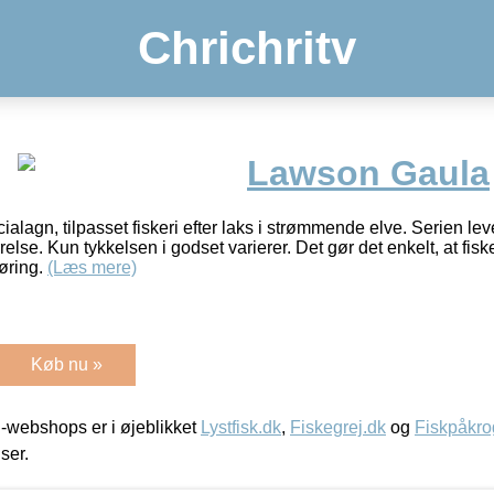
Chrichritv
Lawson Gaula
lagn, tilpasset fiskeri efter laks i strømmende elve. Serien lev
lse. Kun tykkelsen i godset varierer. Det gør det enkelt, at fiske
øring.
(Læs mere)
Køb nu »
-webshops er i øjeblikket
Lystfisk.dk
,
Fiskegrej.dk
og
Fiskpåkro
iser.