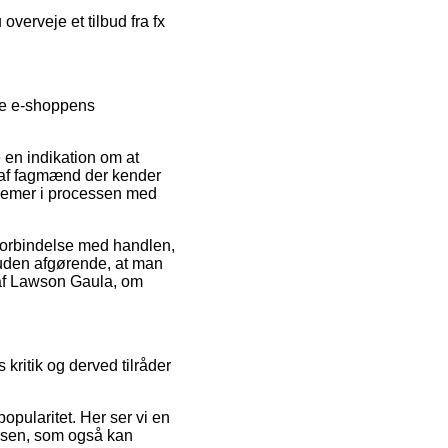
overveje et tilbud fra fx
mse e-shoppens
 en indikation om at
il af fagmænd der kender
oblemer i processen med
i forbindelse med handlen,
suden afgørende, at man
g af Lawson Gaula, om
kritik og derved tilråder
pularitet. Her ser vi en
elsen, som også kan