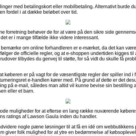
llinger med betalingskort eller mobilbetaling. Alternativt burde du 
r en fordel i at dække beløbet over tid.
line forretning behøver de for at være på den sikre side genne
et er i mange tilfælde ikke videre interessant.
r at bemærke om online forhandleren er e-mærket, da det kan være
erfølger de officielle regler, og at e-shoppen undertiden kigges t
rudover tilbydes du genvej til støtte, for så vidt du skulle få pr
at køberen er på vagt for de væsentligste regler der spiller ind 
urneringsret e-handlen kører med. På grund af dette er det de
ing på e-mail, således man altid vil kunne bevise sin bestillin
en eller et barn.
s gode muligheder for at efterse en lang række nuværende køberes 
kens ratings af Lawson Gaula inden du handler.
videre nogle pæne løsninger til at få en idé om webbutikkens po
om giver folk mulighed for at ytre en bedømmelse af købsoplev