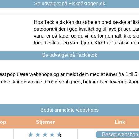
Se udvalget på Fiskpåkrogen.dk
Hos Tackle.dk kan du købe en bred række af fis
outdoorartikler i god kvalitet og til lave priser. L
varer er på lager og du vil derfor normalt ikke sk
først bestiller en vare hjem. Klik her for at se de
Se udvalget på Tackle.dk
t populære webshops og anmeldt dem med stjerner fra 1 til 5 ud
rrelse, kundeservice, brugervenlighed, betingelser, leveringsfor
Bedst anmeldte webshops
op
Stjerner
Link
Besøg webshop