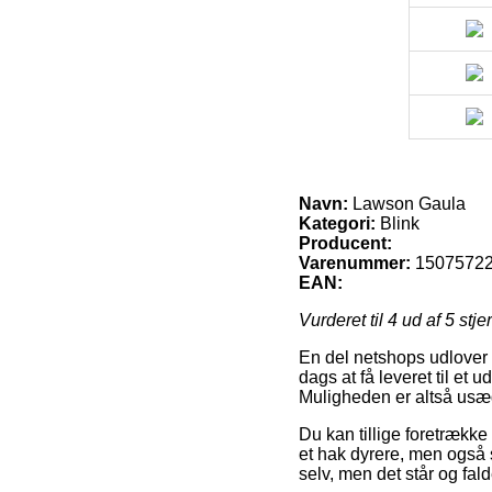
Navn:
Lawson Gaula
Kategori:
Blink
Producent:
Varenummer:
1507572
EAN:
Vurderet til
4
ud af 5 stje
En del netshops udlover i
dags at få leveret til et 
Muligheden er altså usæd
Du kan tillige foretrække 
et hak dyrere, men også 
selv, men det står og fal