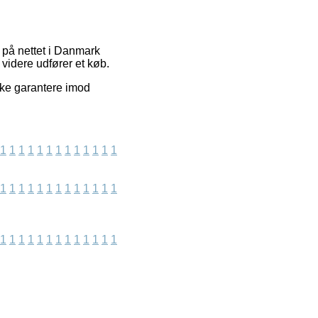
 på nettet i Danmark
 videre udfører et køb.
kke garantere imod
1
1
1
1
1
1
1
1
1
1
1
1
1
1
1
1
1
1
1
1
1
1
1
1
1
1
1
1
1
1
1
1
1
1
1
1
1
1
1