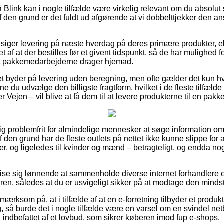
Blink kan i nogle tilfælde være virkelig relevant om du absolut
f den grund er det fuldt ud afgørende at vi dobbelttjekker den a
ilsiger levering på næste hverdag på deres primære produkter,
 af at der bestilles før et givent tidspunkt, så de har mulighed fo
 at pakkemedarbejderne drager hjemad.
et byder på levering uden beregning, men ofte gælder det kun hv
ne du udvælge den billigste fragtform, hvilket i de fleste tilfæl
 Vejen – vil blive at få dem til at levere produkterne til en pakk
tig problemfrit for almindelige mennesker at søge information om 
af den grund har de fleste outlets på nettet ikke kunne slippe for
orer, og ligeledes til kvinder og mænd – betragteligt, og endda n
ise sig lønnende at sammenholde diverse internet forhandlere 
ren, således at du er usvigeligt sikker på at modtage den mindst 
ærksom på, at i tilfælde af at en e-forretning tilbyder et produkt t
g, så burde det i nogle tilfælde være en varsel om en svindel ne
id indbefattet af et lovbud, som sikrer køberen imod fup e-shops.