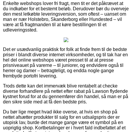
Enkelte webshops lover fri fragt, men tit er det påkrævet at
du indkøber for et bestemt beløb. Derudover bør du overveje
den mest letkøbte leveringsversion, som oftest – uanset om
man er nær Holstebro, Skanderborg eller Hundested – vil
være at få fragtmanden til at køre bestillingen til et
udleveringssted.
Det er usædvanlig praktisk for folk at finde frem til de bedste
priser i blandt diverse internet virksomheder, og til tak har en
hel del online webshops været presset til at at presse
prisniveauet på varerne – til juniorer, og endvidere også til
herrer og damer – betragteligt, og endda nogle gange
frembyde portofri levering.
Trods dette kan det immervæk blive rentabelt at checke
diverse forhandlere på nettet efter rabat på Lawson flydende
kystnet forud for at du gennemfører din handel, så man er på
den sikre side med at få den bedste pris.
Du bør lige meget hvad ikke overse, at hvis en shop på
nettet afsætter produkter til salg for en udsalgspris der er
utopisk lav, burde det mange gange være et symbol på en
uoprigtig shop. Kortbetalinger er i hvert fald indbefattet af et