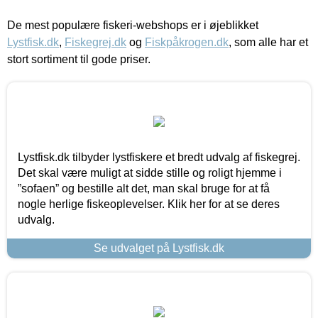
De mest populære fiskeri-webshops er i øjeblikket
Lystfisk.dk
,
Fiskegrej.dk
og
Fiskpåkrogen.dk
, som alle har et
stort sortiment til gode priser.
Lystfisk.dk tilbyder lystfiskere et bredt udvalg af fiskegrej.
Det skal være muligt at sidde stille og roligt hjemme i
”sofaen” og bestille alt det, man skal bruge for at få
nogle herlige fiskeoplevelser. Klik her for at se deres
udvalg.
Se udvalget på Lystfisk.dk