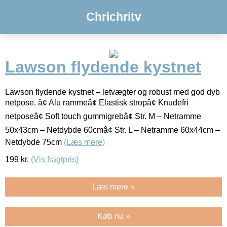
Chrichritv
Lawson flydende kystnet
Lawson flydende kystnet – letvægter og robust med god dyb
netpose. â¢ Alu rammeâ¢ Elastisk stropâ¢ Knudefri
netposeâ¢ Soft touch gummigrebâ¢ Str. M – Netramme
50x43cm – Netdybde 60cmâ¢ Str. L – Netramme 60x44cm –
Netdybde 75cm
(Læs mere)
199
kr.
(Vis fragtpris)
Læs mere »
Køb nu »