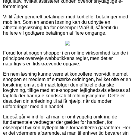
regulativ, hvilket assisterer kunden overfor snydagtige e-
forretninger.
Vi tilråder generelt betalinger med kort eller betalinger med
mobilen. Som en anden løsning kan du udnytte en
afbetalingsløsning fra for eksempel ViaBill, såfremt du
hellere vil godtgøre betalingen af flere omgange.
Forud for at nogen shopper i en online virksomhed kan de i
princippet overveje webbutikkens regler, men det er
naturligvis en tidskrævende opgave.
En nem løsning kunne være at kontrollere hvorvidt internet
shoppen er medlem af e-mærke ordningen, hvilket ofte er en
forsikring om at e-firmaet følger den officielle danske
lovgivning, tillige med at e-shoppen lejlighedsvis efterses af
fagfolk der har nøje kendskab til retningslinjerne. Dette er
desuden din anledning til at få hjælp, når du møder
udfordringer med din handel.
Ligeså går vi ind for at man er omhyggelig omkring de
fundamentale vedtægter der gælder for handlen, for
eksempel hvilken byttepolitik e-forhandleren garanterer. Her
er det ydermere afgørende, at man til enhver tid bevarer sin