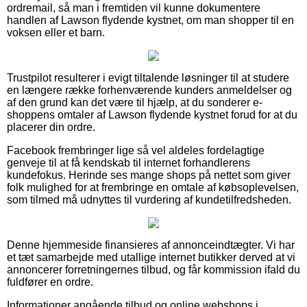
ordremail, så man i fremtiden vil kunne dokumentere
handlen af Lawson flydende kystnet, om man shopper til en
voksen eller et barn.
Trustpilot resulterer i evigt tiltalende løsninger til at studere
en længere række forhenværende kunders anmeldelser og
af den grund kan det være til hjælp, at du sonderer e-
shoppens omtaler af Lawson flydende kystnet forud for at du
placerer din ordre.
Facebook frembringer lige så vel aldeles fordelagtige
genveje til at få kendskab til internet forhandlerens
kundefokus. Herinde ses mange shops på nettet som giver
folk mulighed for at frembringe en omtale af købsoplevelsen,
som tilmed må udnyttes til vurdering af kundetilfredsheden.
Denne hjemmeside finansieres af annonceindtægter. Vi har
et tæt samarbejde med utallige internet butikker derved at vi
annoncerer forretningernes tilbud, og får kommission ifald du
fuldfører en ordre.
Informationer angående tilbud og online webshops i