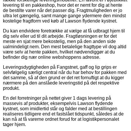
levering til en pakkeshop, hvor det er nemt for dig at hente
de bestilte varer når det passer dig. Fragtmuligheden er jo
ultra let gængelig, samt mange gange ydermere den mindst
kostelige fragtform ved køb af Lawson flydende kystnet.
Du kan endvidere foretrække at vælge at få udbragt hjem til
dig selv eller ud til dit arbejde. Fragtløsningen er for det
meste en sjat mere bekostelig, men på den anden side
ualmindeligt nem. Den mest betalelige fragttype vil dog altid
være selv at hente pakken, hvilket nødvendiggør at du
befinder dig nær online webshoppens adresse.
Leveringsdygtigheden på Fangstnet, gaff og lip grips er
selvfølgelig særligt central når du har behov for pakken med
det samme, så af den grund er det ret fornuftigt at du kigger
nærmere på den anslåede leveringstid på det respektive
produkt.
En del forretninger på nettet giver 1 dags levering på
massevis af produkter, eksempelvis Lawson flydende
kystnet, som imidlertid står og falder med at bestillingen
realiseres tidligere end et fastslået tidspunkt, således at de
kan nå at få varerne ordnet forud for at logistikpersonalet
tager hjem.