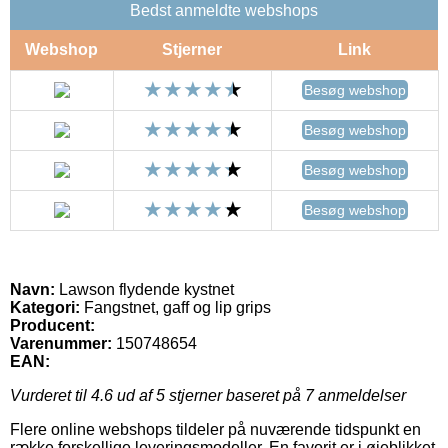
Bedst anmeldte webshops
Webshop
Stjerner
Link
Besøg webshop
Besøg webshop
Besøg webshop
Besøg webshop
Navn:
Lawson flydende kystnet
Kategori:
Fangstnet, gaff og lip grips
Producent:
Varenummer:
150748654
EAN:
Vurderet til
4.6
ud af 5 stjerner baseret på
7
anmeldelser
Flere online webshops tildeler på nuværende tidspunkt en
række forskellige leveringsmodeller. En favorit er i øjeblikket