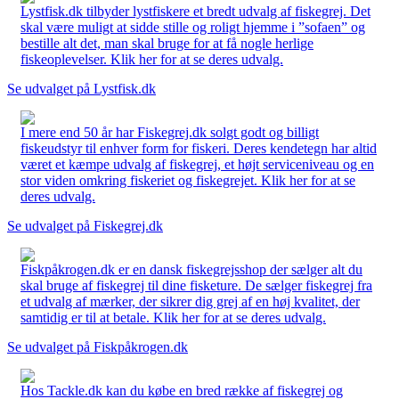
Lystfisk.dk tilbyder lystfiskere et bredt udvalg af fiskegrej. Det
skal være muligt at sidde stille og roligt hjemme i ”sofaen” og
bestille alt det, man skal bruge for at få nogle herlige
fiskeoplevelser. Klik her for at se deres udvalg.
Se udvalget på Lystfisk.dk
I mere end 50 år har Fiskegrej.dk solgt godt og billigt
fiskeudstyr til enhver form for fiskeri. Deres kendetegn har altid
været et kæmpe udvalg af fiskegrej, et højt serviceniveau og en
stor viden omkring fiskeriet og fiskegrejet. Klik her for at se
deres udvalg.
Se udvalget på Fiskegrej.dk
Fiskpåkrogen.dk er en dansk fiskegrejsshop der sælger alt du
skal bruge af fiskegrej til dine fisketure. De sælger fiskegrej fra
et udvalg af mærker, der sikrer dig grej af en høj kvalitet, der
samtidig er til at betale. Klik her for at se deres udvalg.
Se udvalget på Fiskpåkrogen.dk
Hos Tackle.dk kan du købe en bred række af fiskegrej og