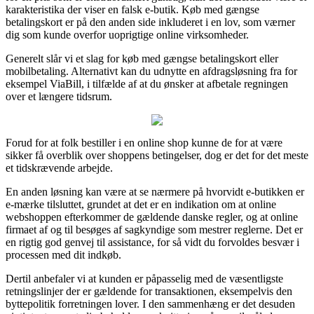
karakteristika der viser en falsk e-butik. Køb med gængse
betalingskort er på den anden side inkluderet i en lov, som værner
dig som kunde overfor uoprigtige online virksomheder.
Generelt slår vi et slag for køb med gængse betalingskort eller
mobilbetaling. Alternativt kan du udnytte en afdragsløsning fra for
eksempel ViaBill, i tilfælde af at du ønsker at afbetale regningen
over et længere tidsrum.
Forud for at folk bestiller i en online shop kunne de for at være
sikker få overblik over shoppens betingelser, dog er det for det meste
et tidskrævende arbejde.
En anden løsning kan være at se nærmere på hvorvidt e-butikken er
e-mærke tilsluttet, grundet at det er en indikation om at online
webshoppen efterkommer de gældende danske regler, og at online
firmaet af og til besøges af sagkyndige som mestrer reglerne. Det er
en rigtig god genvej til assistance, for så vidt du forvoldes besvær i
processen med dit indkøb.
Dertil anbefaler vi at kunden er påpasselig med de væsentligste
retningslinjer der er gældende for transaktionen, eksempelvis den
byttepolitik forretningen lover. I den sammenhæng er det desuden