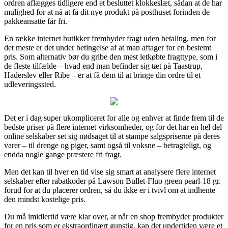
ordren aflægges tidligere end et besluttet klokkeslæt, sådan at de har
mulighed for at nå at få dit nye produkt på posthuset forinden de
pakkeansatte får fri.
En række internet butikker frembyder fragt uden betaling, men for
det meste er det under betingelse af at man aftager for en bestemt
pris. Som alternativ bør du gribe den mest letkøbte fragttype, som i
de fleste tilfælde – hvad end man befinder sig tæt på Taastrup,
Haderslev eller Ribe – er at få dem til at bringe din ordre til et
udleveringssted.
Det er i dag super ukompliceret for alle og enhver at finde frem til de
bedste priser på flere internet virksomheder, og for det har en hel del
online selskaber set sig nødsaget til at stampe salgspriserne på deres
varer – til drenge og piger, samt også til voksne – betragteligt, og
endda nogle gange præstere fri fragt.
Men det kan til hver en tid vise sig smart at analysere flere internet
selskaber efter rabatkoder på Lawson Bullet-Fluo green pearl-18 gr.
forud for at du placerer ordren, så du ikke er i tvivl om at indhente
den mindst kostelige pris.
Du må imidlertid være klar over, at når en shop frembyder produkter
for en pris som er ekstraordinært gunstig, kan det undertiden være et