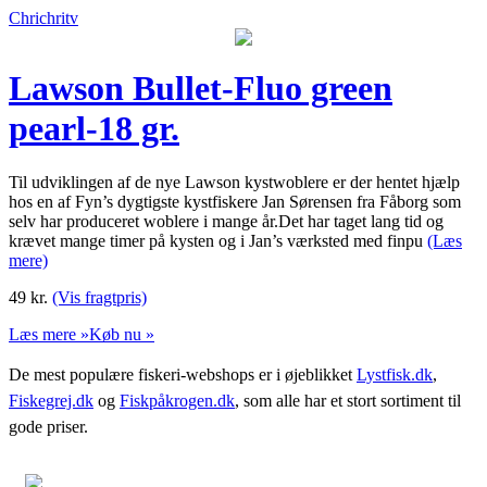
Chrichritv
Lawson Bullet-Fluo green
pearl-18 gr.
Til udviklingen af de nye Lawson kystwoblere er der hentet hjælp
hos en af Fyn’s dygtigste kystfiskere Jan Sørensen fra Fåborg som
selv har produceret woblere i mange år.Det har taget lang tid og
krævet mange timer på kysten og i Jan’s værksted med finpu
(Læs
mere)
49
kr.
(Vis fragtpris)
Læs mere »
Køb nu »
De mest populære fiskeri-webshops er i øjeblikket
Lystfisk.dk
,
Fiskegrej.dk
og
Fiskpåkrogen.dk
, som alle har et stort sortiment til
gode priser.