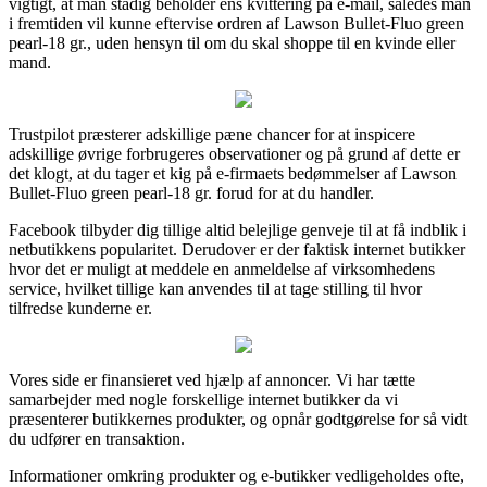
vigtigt, at man stadig beholder ens kvittering på e-mail, således man
i fremtiden vil kunne eftervise ordren af Lawson Bullet-Fluo green
pearl-18 gr., uden hensyn til om du skal shoppe til en kvinde eller
mand.
Trustpilot præsterer adskillige pæne chancer for at inspicere
adskillige øvrige forbrugeres observationer og på grund af dette er
det klogt, at du tager et kig på e-firmaets bedømmelser af Lawson
Bullet-Fluo green pearl-18 gr. forud for at du handler.
Facebook tilbyder dig tillige altid belejlige genveje til at få indblik i
netbutikkens popularitet. Derudover er der faktisk internet butikker
hvor det er muligt at meddele en anmeldelse af virksomhedens
service, hvilket tillige kan anvendes til at tage stilling til hvor
tilfredse kunderne er.
Vores side er finansieret ved hjælp af annoncer. Vi har tætte
samarbejder med nogle forskellige internet butikker da vi
præsenterer butikkernes produkter, og opnår godtgørelse for så vidt
du udfører en transaktion.
Informationer omkring produkter og e-butikker vedligeholdes ofte,