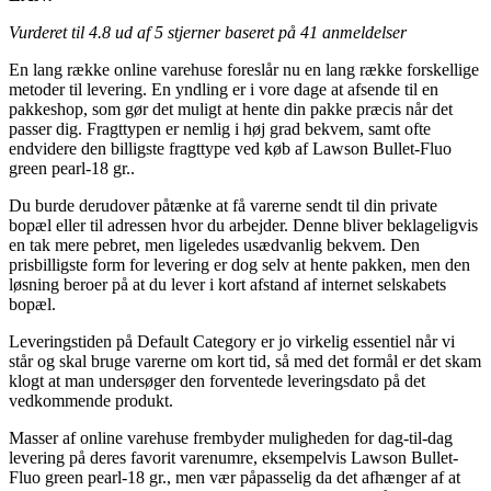
Vurderet til
4.8
ud af 5 stjerner baseret på
41
anmeldelser
En lang række online varehuse foreslår nu en lang række forskellige
metoder til levering. En yndling er i vore dage at afsende til en
pakkeshop, som gør det muligt at hente din pakke præcis når det
passer dig. Fragttypen er nemlig i høj grad bekvem, samt ofte
endvidere den billigste fragttype ved køb af Lawson Bullet-Fluo
green pearl-18 gr..
Du burde derudover påtænke at få varerne sendt til din private
bopæl eller til adressen hvor du arbejder. Denne bliver beklageligvis
en tak mere pebret, men ligeledes usædvanlig bekvem. Den
prisbilligste form for levering er dog selv at hente pakken, men den
løsning beroer på at du lever i kort afstand af internet selskabets
bopæl.
Leveringstiden på Default Category er jo virkelig essentiel når vi
står og skal bruge varerne om kort tid, så med det formål er det skam
klogt at man undersøger den forventede leveringsdato på det
vedkommende produkt.
Masser af online varehuse frembyder muligheden for dag-til-dag
levering på deres favorit varenumre, eksempelvis Lawson Bullet-
Fluo green pearl-18 gr., men vær påpasselig da det afhænger af at