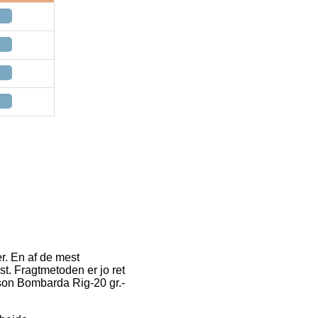
r. En af de mest
st. Fragtmetoden er jo ret
son Bombarda Rig-20 gr.-