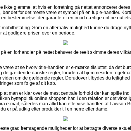
 ikke glemme, at hvis en forretning på nettet annoncerer deres p
d, bør det for det meste være et symbol på en fup e-handler. Kortb
en bestemmelse, der garanterer en imod uærlige online outlets
r mobilbetaling. Som en alternativ mulighed kunne du drage nytte 
ter at godtgøre prisen over en periode.
å en forhandler på nettet behøver de reelt skimme deres vilkår, 
 være at se hvorvidt e-handlen er e-mærke tilsluttet, da det bu
r sig de gældende danske regler, foruden at hjemmesiden regelmæs
viden om de gældende regler. Derudover tilbydes du lejlighed til
ringer som følge af dit køb.
 at man er klar over de mest centrale forhold der kan spille ind
ken byttepolitik online shoppen har. I den relation er det virkeli
tura e-mail, således man altid kan eftervise handlen af Lawson 
du er på udkig efter produkter til en herre eller dame.
jeste grad fremragende muligheder for at betragte diverse aktue