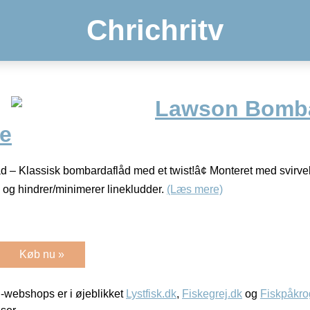
Chrichritv
Lawson Bomba
de
 – Klassisk bombardaflåd med et twist!â¢ Monteret med svirvel
l, og hindrer/minimerer linekludder.
(Læs mere)
Køb nu »
-webshops er i øjeblikket
Lystfisk.dk
,
Fiskegrej.dk
og
Fiskpåkro