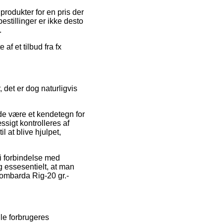
rodukter for en pris der
estillinger er ikke desto
.
af et tilbud fra fx
det er dog naturligvis
rde være et kendetegn for
sigt kontrolleres af
 at blive hjulpet,
 i forbindelse med
g essesentielt, at man
Bombarda Rig-20 gr.-
lle forbrugeres