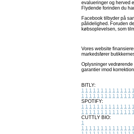
evalueringer og herved er
Flydende forinden du han
Facebook tilbyder på sa
pålidelighed. Foruden det
købsoplevelsen, som tilm
Vores website finansiere
markedsfører butikkernes 
Oplysninger vedrørende v
garantier imod korrektion
BITLY:
1
1
1
1
1
1
1
1
1
1
1
1
1
1
1
1
1
1
1
1
1
1
1
1
1
1
SPOTIFY:
1
1
1
1
1
1
1
1
1
1
1
1
1
1
1
1
1
1
1
1
1
1
1
1
1
1
CUTTLY BIO:
1
1
1
1
1
1
1
1
1
1
1
1
1
1
1
1
1
1
1
1
1
1
1
1
1
1
1