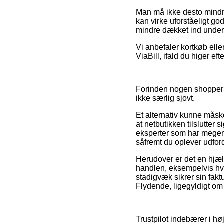
Man må ikke desto mindre
kan virke uforståeligt go
mindre dækket ind under 
Vi anbefaler kortkøb elle
ViaBill, ifald du higer ef
Forinden nogen shopper p
ikke særlig sjovt.
Et alternativ kunne måske
at netbutikken tilslutte
eksperter som har megen 
såfremt du oplever udford
Herudover er det en hjælp
handlen, eksempelvis hvil
stadigvæk sikrer sin fak
Flydende, ligegyldigt om 
Trustpilot indebærer i hø