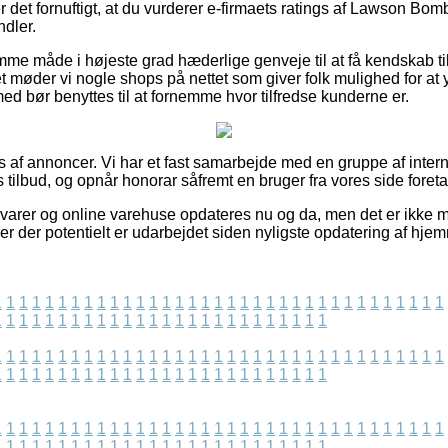
 det fornuftigt, at du vurderer e-firmaets ratings af Lawson Bom
dler.
mme måde i højeste grad hæderlige genveje til at få kendskab 
 møder vi nogle shops på nettet som giver folk mulighed for at y
ed bør benyttes til at fornemme hvor tilfredse kunderne er.
s af annoncer. Vi har et fast samarbejde med en gruppe af inter
tilbud, og opnår honorar såfremt en bruger fra vores side foreta
arer og online varehuse opdateres nu og da, men det er ikke mul
er der potentielt er udarbejdet siden nyligste opdatering af hje
1
1
1
1
1
1
1
1
1
1
1
1
1
1
1
1
1
1
1
1
1
1
1
1
1
1
1
1
1
1
1
1
1
1
1
1
1
1
1
1
1
1
1
1
1
1
1
1
1
1
1
1
1
1
1
1
1
1
1
1
1
1
1
1
1
1
1
1
1
1
1
1
1
1
1
1
1
1
1
1
1
1
1
1
1
1
1
1
1
1
1
1
1
1
1
1
1
1
1
1
1
1
1
1
1
1
1
1
1
1
1
1
1
1
1
1
1
1
1
1
1
1
1
1
1
1
1
1
1
1
1
1
1
1
1
1
1
1
1
1
1
1
1
1
1
1
1
1
1
1
1
1
1
1
1
1
1
1
1
1
1
1
1
1
1
1
1
1
1
1
1
1
1
1
1
1
1
1
1
1
1
1
1