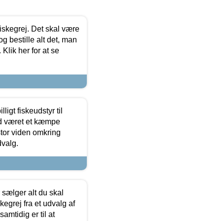
 fiskegrej. Det skal være
og bestille alt det, man
 Klik her for at se
ligt fiskeudstyr til
tid været et kæmpe
stor viden omkring
dvalg.
sælger alt du skal
skegrej fra et udvalg af
samtidig er til at