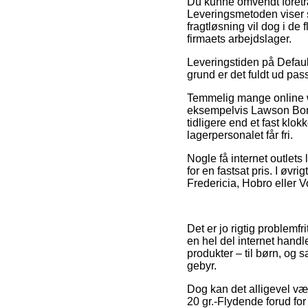
Du kunne omvendt foretrækk
Leveringsmetoden viser s
fragtløsning vil dog i de
firmaets arbejdslager.
Leveringstiden på Default
grund er det fuldt ud pa
Temmelig mange online w
eksempelvis Lawson Bomb
tidligere end et fast klok
lagerpersonalet får fri.
Nogle få internet outlets
for en fastsat pris. I ø
Fredericia, Hobro eller Vo
Det er jo rigtig problemfr
en hel del internet handl
produkter – til børn, og
gebyr.
Dog kan det alligevel vær
20 gr.-Flydende forud for 