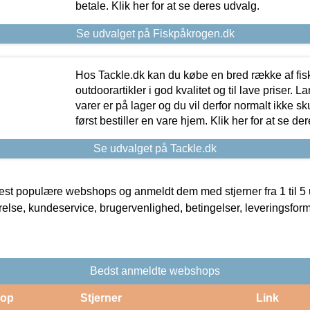
betale. Klik her for at se deres udvalg.
Se udvalget på Fiskpåkrogen.dk
Hos Tackle.dk kan du købe en bred række af fis
outdoorartikler i god kvalitet og til lave priser. L
varer er på lager og du vil derfor normalt ikke sk
først bestiller en vare hjem. Klik her for at se de
Se udvalget på Tackle.dk
t populære webshops og anmeldt dem med stjerner fra 1 til 5 ud
rrelse, kundeservice, brugervenlighed, betingelser, leveringsfor
Bedst anmeldte webshops
op
Stjerner
Link