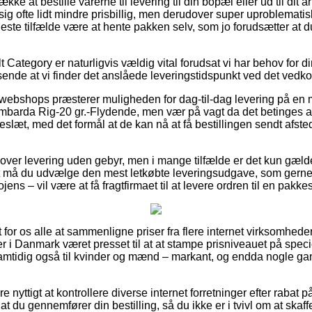
e at bestille varerne til levering til din bopæl eller ud til dit a
ig ofte lidt mindre prisbillig, men derudover super uproblematis
 fleste tilfælde være at hente pakken selv, som jo forudsætter at 
 Category er naturligvis vældig vital forudsat vi har behov for di
ssende at vi finder det anslåede leveringstidspunkt ved det ve
ebshops præsterer muligheden for dag-til-dag levering på en 
arda Rig-20 gr.-Flydende, men vær på vagt da det betinges af 
keslæt, med det formål at de kan nå at få bestillingen sendt afsted
 lover levering uden gebyr, men i mange tilfælde er det kun gæld
vrigt må du udvælge den mest letkøbte leveringsudgave, som gerne
jens – vil være at få fragtfirmaet til at levere ordren til en pakke
it for os alle at sammenligne priser fra flere internet virksomhed
er i Danmark været presset til at at stampe prisniveauet på specie
 samtidig også til kvinder og mænd – markant, og endda nogle ga
e nyttigt at kontrollere diverse internet forretninger efter rab
at du gennemfører din bestilling, så du ikke er i tvivl om at skaff