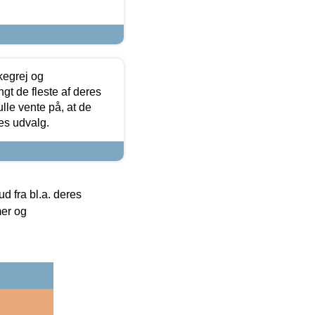
kegrej og
angt de fleste af deres
ulle vente på, at de
res udvalg.
 fra bl.a. deres
mer og