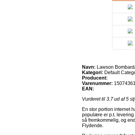
Navn:
Lawson Bombarda 
Kategori:
Default Categ
Producent:
Varenummer:
1507436
EAN:
Vurderet til
3.7
ud af 5 st
En stor portion internet 
populære er p.t. levering
så fremkommelig, og end
Flydende.