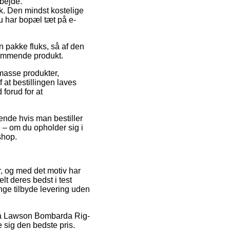
rbejde.
k. Den mindst kostelige
du har bopæl tæt på e-
n pakke fluks, så af den
dkommende produkt.
masse produkter,
at bestillingen laves
 forud for at
ende hvis man bestiller
 – om du opholder sig i
shop.
er, og med det motiv har
lt deres bedst i test
nge tilbyde levering uden
at på Lawson Bombarda Rig-
e sig den bedste pris.