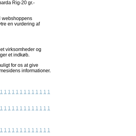
barda Rig-20 gr.-
til webshoppens
tre en vurdering af
net virksomheder og
ger et indkøb.
igt for os at give
mmesidens informationer.
1
1
1
1
1
1
1
1
1
1
1
1
1
1
1
1
1
1
1
1
1
1
1
1
1
1
1
1
1
1
1
1
1
1
1
1
1
1
1