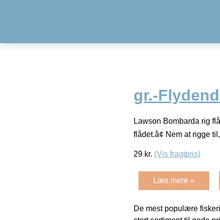
gr.-Flyden
Lawson Bombarda rig flåd
flådet.â¢ Nem at rigge ti
29
kr.
(Vis fragtpris)
Læs mere »
De mest populære fiskeri