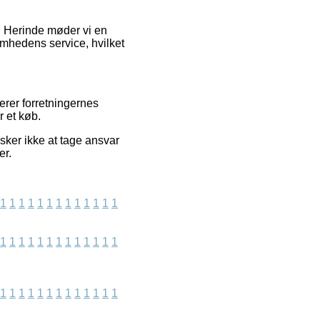
. Herinde møder vi en
mhedens service, hvilket
cerer forretningernes
 et køb.
sker ikke at tage ansvar
er.
1
1
1
1
1
1
1
1
1
1
1
1
1
1
1
1
1
1
1
1
1
1
1
1
1
1
1
1
1
1
1
1
1
1
1
1
1
1
1