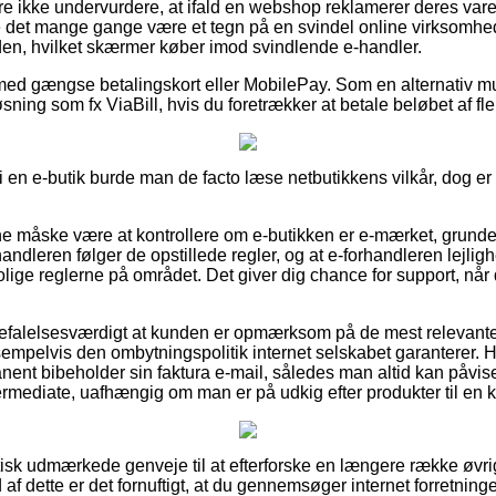
e ikke undervurdere, at ifald en webshop reklamerer deres varer 
e det mange gange være et tegn på en svindel online virksomhed.
rden, hvilket skærmer køber imod svindlende e-handler.
 med gængse betalingskort eller MobilePay. Som en alternativ m
sning som fx ViaBill, hvis du foretrækker at betale beløbet af f
en e-butik burde man de facto læse netbutikkens vilkår, dog er d
 måske være at kontrollere om e-butikken er e-mærket, grundet
handleren følger de opstillede regler, og at e-forhandleren lejli
trolige reglerne på området. Det giver dig chance for support, når
efalelsesværdigt at kunden er opmærksom på de mest relevante 
sempelvis den ombytningspolitik internet selskabet garanterer. 
ent bibeholder sin faktura e-mail, således man altid kan påvis
rmediate, uafhængig om man er på udkig efter produkter til en 
faktisk udmærkede genveje til at efterforske en længere række øv
 af dette er det fornuftigt, at du gennemsøger internet forretni