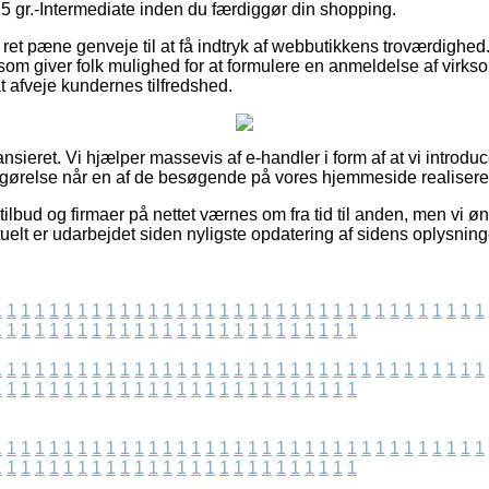
gr.-Intermediate inden du færdiggør din shopping.
ret pæne genveje til at få indtryk af webbutikkens troværdighed
m giver folk mulighed for at formulere en anmeldelse af virkso
at afveje kundernes tilfredshed.
nsieret. Vi hjælper massevis af e-handler i form af at vi introdu
tgørelse når en af de besøgende på vores hjemmeside realiserer
lbud og firmaer på nettet værnes om fra tid til anden, men vi øn
tuelt er udarbejdet siden nyligste opdatering af sidens oplysning
1
1
1
1
1
1
1
1
1
1
1
1
1
1
1
1
1
1
1
1
1
1
1
1
1
1
1
1
1
1
1
1
1
1
1
1
1
1
1
1
1
1
1
1
1
1
1
1
1
1
1
1
1
1
1
1
1
1
1
1
1
1
1
1
1
1
1
1
1
1
1
1
1
1
1
1
1
1
1
1
1
1
1
1
1
1
1
1
1
1
1
1
1
1
1
1
1
1
1
1
1
1
1
1
1
1
1
1
1
1
1
1
1
1
1
1
1
1
1
1
1
1
1
1
1
1
1
1
1
1
1
1
1
1
1
1
1
1
1
1
1
1
1
1
1
1
1
1
1
1
1
1
1
1
1
1
1
1
1
1
1
1
1
1
1
1
1
1
1
1
1
1
1
1
1
1
1
1
1
1
1
1
1