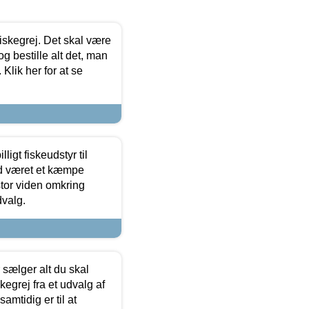
 fiskegrej. Det skal være
og bestille alt det, man
 Klik her for at se
ligt fiskeudstyr til
tid været et kæmpe
stor viden omkring
dvalg.
sælger alt du skal
skegrej fra et udvalg af
samtidig er til at