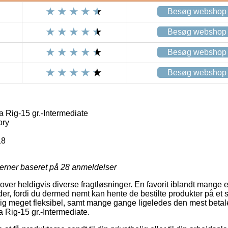
Besøg webshop
Besøg webshop
Besøg webshop
Besøg webshop
Rig-15 gr.-Intermediate
ory
18
jerner baseret på
28
anmeldelser
lover heldigvis diverse fragtløsninger. En favorit iblandt mange
er, fordi du dermed nemt kan hente de bestilte produkter på et s
ig meget fleksibel, samt mange gange ligeledes den mest betal
Rig-15 gr.-Intermediate.