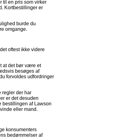
til en pris som virker
 Kortbestillinger er
ulighed burde du
lere omgange.
et oftest ikke videre
 at det bør være et
ghedsvis besøges af
 du forvoldes udfordringer
regler der har
Her er det desuden
e bestillingen af Lawson
kvinde eller mand.
rige konsumenters
ngens bedømmelser af