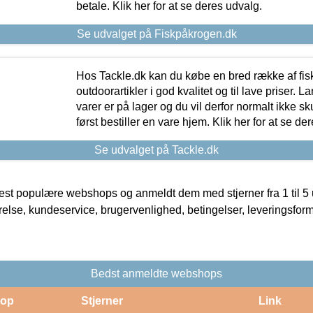
betale. Klik her for at se deres udvalg.
Se udvalget på Fiskpåkrogen.dk
Hos Tackle.dk kan du købe en bred række af fis
outdoorartikler i god kvalitet og til lave priser. L
varer er på lager og du vil derfor normalt ikke sk
først bestiller en vare hjem. Klik her for at se de
Se udvalget på Tackle.dk
t populære webshops og anmeldt dem med stjerner fra 1 til 5 ud
rrelse, kundeservice, brugervenlighed, betingelser, leveringsfor
Bedst anmeldte webshops
op
Stjerner
Link