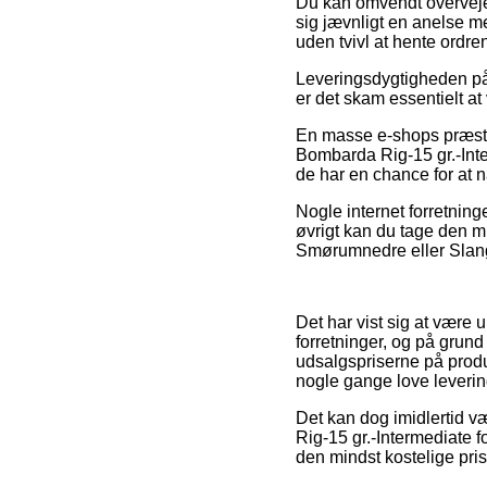
Du kan omvendt overveje a
sig jævnligt en anelse me
uden tvivl at hente ordre
Leveringsdygtigheden på 
er det skam essentielt a
En masse e-shops præste
Bombarda Rig-15 gr.-Inter
de har en chance for at n
Nogle internet forretninge
øvrigt kan du tage den mi
Smørumnedre eller Slanger
Det har vist sig at være 
forretninger, og på grund
udsalgspriserne på produk
nogle gange love leveri
Det kan dog imidlertid v
Rig-15 gr.-Intermediate f
den mindst kostelige pris