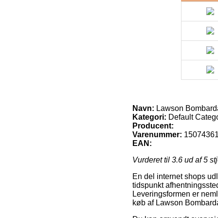
Navn:
Lawson Bombarda 
Kategori:
Default Categ
Producent:
Varenummer:
1507436
EAN:
Vurderet til
3.6
ud af 5 st
En del internet shops ud
tidspunkt afhentningssted
Leveringsformen er neml
køb af Lawson Bombarda 