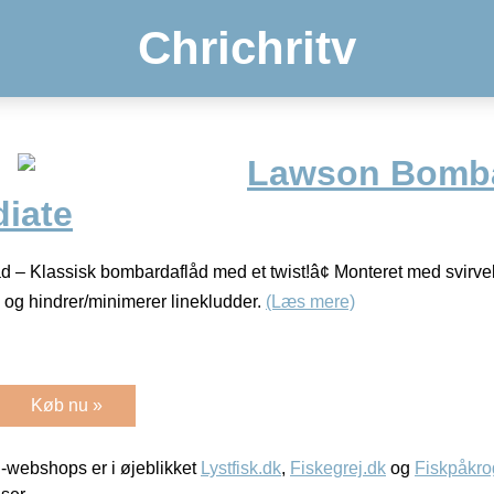
Chrichritv
Lawson Bomba
diate
 – Klassisk bombardaflåd med et twist!â¢ Monteret med svirvel
l, og hindrer/minimerer linekludder.
(Læs mere)
Køb nu »
-webshops er i øjeblikket
Lystfisk.dk
,
Fiskegrej.dk
og
Fiskpåkro