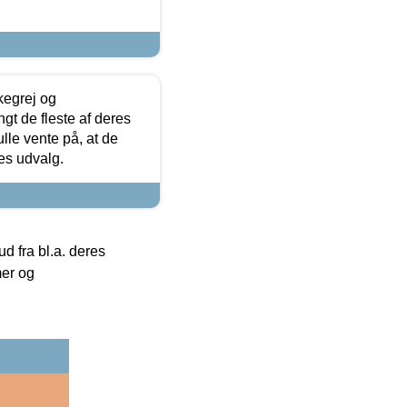
kegrej og
angt de fleste af deres
ulle vente på, at de
res udvalg.
 fra bl.a. deres
mer og