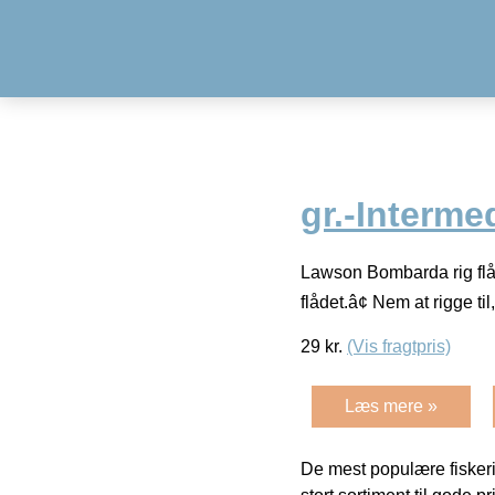
gr.-Interme
Lawson Bombarda rig flåd
flådet.â¢ Nem at rigge ti
29
kr.
(Vis fragtpris)
Læs mere »
De mest populære fiskeri