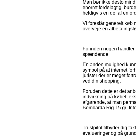
Man bør ikke desto mindr
enormt fordelagtig, burd
heldigvis en del af en o
Vi foreslår generelt køb
overveje en afbetalingslø
Forinden nogen handler i 
spændende.
En anden mulighed kunne
sympol på at internet for
jurister der er meget for
ved din shopping.
Foruden dette er det anb
indvirkning på købet, ek
afgørende, at man perman
Bombarda Rig-15 gr.-Inte
Trustpilot tilbyder dig 
evalueringer og på grund