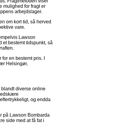
lads. Fragtmetoden viser
 mulighed for fragt er
hoppens arbejdslager.
n om kort tid, så herved
ektive vare.
sempelvis Lawson
d et bestemt tidspunkt, så
raften.
 for en bestemt pris. I
nær Helsingør,
 blandt diverse online
t nedskære
eftertrykkeligt, og endda
koder på Lawson Bombarda
e side med at få fat i