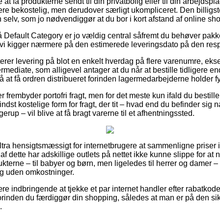
t få produkterne sendt til din privatbolig eller til din arbejdsp
re bekostelig, men derudover særligt ukompliceret. Den billigste
n selv, som jo nødvendiggør at du bor i kort afstand af online s
Default Category er jo vældig central såfremt du behøver pakke
t vi kigger nærmere på den estimerede leveringsdato på den resp
rer levering på blot en enkelt hverdag på flere varenumre, ek
mediate, som alligevel antager at du når at bestille tidligere en
å at få ordren distribueret forinden lagermedarbejderne holder fy
r frembyder portofri fragt, men for det meste kun ifald du bestiller
ndst kostelige form for fragt, der tit – hvad end du befinder sig 
up – vil blive at få bragt varerne til et afhentningssted.
ultra hensigtsmæssigt for internetbrugere at sammenligne priser i
 af dette har adskillige outlets på nettet ikke kunne slippe for a
terne – til babyer og børn, men ligeledes til herrer og damer – 
ng uden omkostninger.
ære indbringende at tjekke et par internet handler efter rabat
orinden du færdiggør din shopping, således at man er på den sikr
.