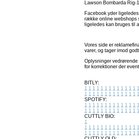
Lawson Bombarda Rig-15 
Facebook yder ligeledes 
række online webshops so
ligeledes kan bruges til 
Vores side er reklamefina
varer, og tager imod god
Oplysninger vedrørende ti
for korrektioner der even
BITLY:
1
1
1
1
1
1
1
1
1
1
1
1
1
1
1
1
1
1
1
1
1
1
1
1
1
1
SPOTIFY:
1
1
1
1
1
1
1
1
1
1
1
1
1
1
1
1
1
1
1
1
1
1
1
1
1
1
CUTTLY BIO:
1
1
1
1
1
1
1
1
1
1
1
1
1
1
1
1
1
1
1
1
1
1
1
1
1
1
1
CUTTLY OLD: