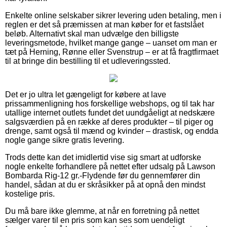
Enkelte online selskaber sikrer levering uden betaling, men i
reglen er det så præmissen at man køber for et fastslået
beløb. Alternativt skal man udvælge den billigste
leveringsmetode, hvilket mange gange – uanset om man er
tæt på Herning, Rønne eller Svenstrup – er at få fragtfirmaet
til at bringe din bestilling til et udleveringssted.
Det er jo ultra let gængeligt for købere at lave
prissammenligning hos forskellige webshops, og til tak har
utallige internet outlets fundet det uundgåeligt at nedskære
salgsværdien på en række af deres produkter – til piger og
drenge, samt også til mænd og kvinder – drastisk, og endda
nogle gange sikre gratis levering.
Trods dette kan det imidlertid vise sig smart at udforske
nogle enkelte forhandlere på nettet efter udsalg på Lawson
Bombarda Rig-12 gr.-Flydende før du gennemfører din
handel, sådan at du er skråsikker på at opnå den mindst
kostelige pris.
Du må bare ikke glemme, at når en forretning på nettet
sælger varer til en pris som kan ses som uendeligt