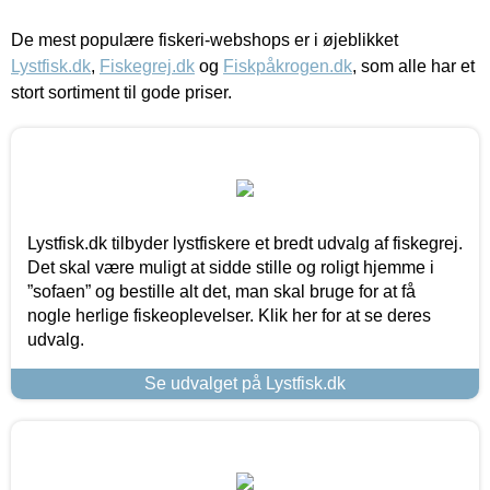
De mest populære fiskeri-webshops er i øjeblikket
Lystfisk.dk
,
Fiskegrej.dk
og
Fiskpåkrogen.dk
, som alle har et
stort sortiment til gode priser.
Lystfisk.dk tilbyder lystfiskere et bredt udvalg af fiskegrej.
Det skal være muligt at sidde stille og roligt hjemme i
”sofaen” og bestille alt det, man skal bruge for at få
nogle herlige fiskeoplevelser. Klik her for at se deres
udvalg.
Se udvalget på Lystfisk.dk