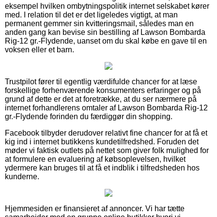
eksempel hvilken ombytningspolitik internet selskabet kører
med. I relation til det er det ligeledes vigtigt, at man
permanent gemmer sin kvitteringsmail, således man en
anden gang kan bevise sin bestilling af Lawson Bombarda
Rig-12 gr.-Flydende, uanset om du skal købe en gave til en
voksen eller et barn.
Trustpilot fører til egentlig værdifulde chancer for at læse
forskellige forhenværende konsumenters erfaringer og på
grund af dette er det at foretrække, at du ser nærmere på
internet forhandlerens omtaler af Lawson Bombarda Rig-12
gr.-Flydende forinden du færdiggør din shopping.
Facebook tilbyder derudover relativt fine chancer for at få et
kig ind i internet butikkens kundetilfredshed. Foruden det
møder vi faktisk outlets på nettet som giver folk mulighed for
at formulere en evaluering af købsoplevelsen, hvilket
ydermere kan bruges til at få et indblik i tilfredsheden hos
kunderne.
Hjemmesiden er finansieret af annoncer. Vi har tætte