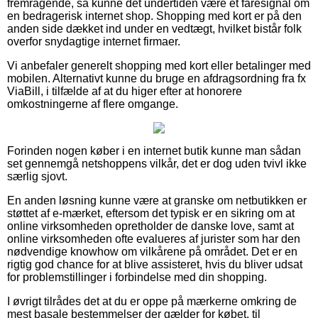
fremragende, så kunne det undertiden være et faresignal om
en bedragerisk internet shop. Shopping med kort er på den
anden side dækket ind under en vedtægt, hvilket bistår folk
overfor snydagtige internet firmaer.
Vi anbefaler generelt shopping med kort eller betalinger med
mobilen. Alternativt kunne du bruge en afdragsordning fra fx
ViaBill, i tilfælde af at du higer efter at honorere
omkostningerne af flere omgange.
Forinden nogen køber i en internet butik kunne man sådan
set gennemgå netshoppens vilkår, det er dog uden tvivl ikke
særlig sjovt.
En anden løsning kunne være at granske om netbutikken er
støttet af e-mærket, eftersom det typisk er en sikring om at
online virksomheden opretholder de danske love, samt at
online virksomheden ofte evalueres af jurister som har den
nødvendige knowhow om vilkårene på området. Det er en
rigtig god chance for at blive assisteret, hvis du bliver udsat
for problemstillinger i forbindelse med din shopping.
I øvrigt tilrådes det at du er oppe på mærkerne omkring de
mest basale bestemmelser der gælder for købet, til