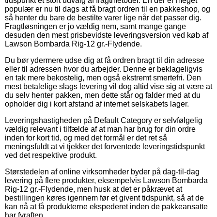
tidspunkt et stort udvalg af fragtmetoder. En der er meget
populær er nu til dags at få bragt ordren til en pakkeshop, og
så henter du bare de bestilte varer lige når det passer dig.
Fragtløsningen er jo vældig nem, samt mange gange
desuden den mest prisbevidste leveringsversion ved køb af
Lawson Bombarda Rig-12 gr.-Flydende.
Du bør ydermere udse dig at få ordren bragt til din adresse
eller til adressen hvor du arbejder. Denne er beklageligvis
en tak mere bekostelig, men også ekstremt smertefri. Den
mest betalelige slags levering vil dog altid vise sig at være at
du selv henter pakken, men dette står og falder med at du
opholder dig i kort afstand af internet selskabets lager.
Leveringshastigheden på Default Category er selvfølgelig
vældig relevant i tilfælde af at man har brug for din ordre
inden for kort tid, og med det formål er det ret så
meningsfuldt at vi tjekker det forventede leveringstidspunkt
ved det respektive produkt.
Størstedelen af online virksomheder byder på dag-til-dag
levering på flere produkter, eksempelvis Lawson Bombarda
Rig-12 gr.-Flydende, men husk at det er påkrævet at
bestillingen køres igennem før et givent tidspunkt, så at de
kan nå at få produkterne ekspederet inden de pakkeansatte
har fyraften.