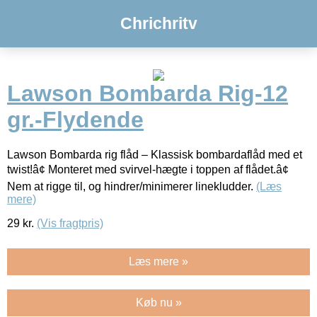
Chrichritv
Lawson Bombarda Rig-12
gr.-Flydende
Lawson Bombarda rig flåd – Klassisk bombardaflåd med et
twist!â¢ Monteret med svirvel-hægte i toppen af flådet.â¢
Nem at rigge til, og hindrer/minimerer linekludder.
(Læs
mere)
29
kr.
(Vis fragtpris)
Læs mere »
Køb nu »