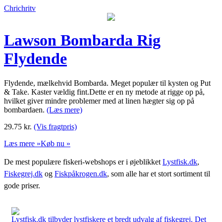
Chrichritv
Lawson Bombarda Rig
Flydende
Flydende, mælkehvid Bombarda. Meget populær til kysten og Put
& Take. Kaster vældig fint.Dette er en ny metode at rigge op på,
hvilket giver mindre problemer med at linen hægter sig op på
bombardaen.
(Læs mere)
29.75
kr.
(Vis fragtpris)
Læs mere »
Køb nu »
De mest populære fiskeri-webshops er i øjeblikket
Lystfisk.dk
,
Fiskegrej.dk
og
Fiskpåkrogen.dk
, som alle har et stort sortiment til
gode priser.
Lystfisk.dk tilbyder lystfiskere et bredt udvalg af fiskegrej. Det