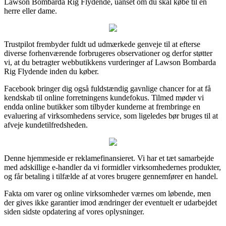
Lawson Bombarda Rig Flydende, uanset om du skal købe til en
herre eller dame.
Trustpilot frembyder fuldt ud udmærkede genveje til at efterse
diverse forhenværende forbrugeres observationer og derfor støtter
vi, at du betragter webbutikkens vurderinger af Lawson Bombarda
Rig Flydende inden du køber.
Facebook bringer dig også fuldstændig gavnlige chancer for at få
kendskab til online forretningens kundefokus. Tilmed møder vi
endda online butikker som tilbyder kunderne at frembringe en
evaluering af virksomhedens service, som ligeledes bør bruges til at
afveje kundetilfredsheden.
Denne hjemmeside er reklamefinansieret. Vi har et tæt samarbejde
med adskillige e-handler da vi formidler virksomhedernes produkter,
og får betaling i tilfælde af at vores brugere gennemfører en handel.
Fakta om varer og online virksomheder værnes om løbende, men
der gives ikke garantier imod ændringer der eventuelt er udarbejdet
siden sidste opdatering af vores oplysninger.