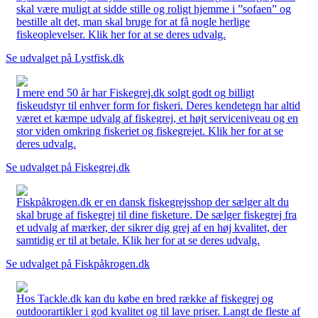
skal være muligt at sidde stille og roligt hjemme i ”sofaen” og
bestille alt det, man skal bruge for at få nogle herlige
fiskeoplevelser. Klik her for at se deres udvalg.
Se udvalget på Lystfisk.dk
I mere end 50 år har Fiskegrej.dk solgt godt og billigt
fiskeudstyr til enhver form for fiskeri. Deres kendetegn har altid
været et kæmpe udvalg af fiskegrej, et højt serviceniveau og en
stor viden omkring fiskeriet og fiskegrejet. Klik her for at se
deres udvalg.
Se udvalget på Fiskegrej.dk
Fiskpåkrogen.dk er en dansk fiskegrejsshop der sælger alt du
skal bruge af fiskegrej til dine fisketure. De sælger fiskegrej fra
et udvalg af mærker, der sikrer dig grej af en høj kvalitet, der
samtidig er til at betale. Klik her for at se deres udvalg.
Se udvalget på Fiskpåkrogen.dk
Hos Tackle.dk kan du købe en bred række af fiskegrej og
outdoorartikler i god kvalitet og til lave priser. Langt de fleste af