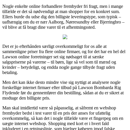
Nogle enkelte online forhandlere frembyder fri fragt, men i mange
tilfælde er det så nødvendigt at man shopper for en konkret sum.
Ellers burde du udse dig den billigste leveringstype, som typisk –
uafhængig om du er nær Aalborg, Nørresundby eller Bjerringbro –
vil blive at få bragt dine varer til et afhentningssted.
Det er jo efterhånden særligt overkommeligt for os alle at
sammenligne priser fra flere online firmaer, og for det har en hel del
Lawson online forretninger set sig nødsaget til at sænke
salgspriserne på varerne – til børn, lige så vel som til mænd og
kvinder – betydeligt, og endda nogle gange tilbyde fragt uden
betaling.
Men det kan ikke desto mindre vise sig nyttigt at analysere nogle
forskellige internet firmaer efter tilbud på Lawson Bombarda Rig
Flydende før du gennemfører din bestilling, sådan at du er sikret at
modtage den billigste pris.
Man skal imidlertid være så påpasselig, at såfremt en webshop
frembyder bedst i test varer til en pris der anses for ufattelig
overkommelig, så kan det i nogle tilfælde være et fingerpeg om en
uægte internet webshop. Shopping med kort er i hvert fald
inkluderet i en retningslinje, som hjælper køberen imod falske