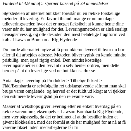
Vurderet til
4.9
ud af 5 stjerner baseret på
39
anmeldelser
Størstedelen af internet butikker foreslår nu en række forskellige
metoder til levering. En favorit iblandt mange er nu om dage
udleveringssteder, hvor det er meget fleksibelt at kunne hente dine
varer når du har mulighed for det. Leveringsmetoden er altså særligt
hensigtsmæssig, og ofte desuden den mest betalelige fragtform ved
køb af Lawson Bombarda Rig Flydende.
Du burde alternativt prøve at få produkterne leveret til hvor du bor
eller til dit arbejdes adresse. Metoden bliver typisk en kende mindre
prisbillig, men også rigtig enkel. Den mindst kostelige
leveringsmanér er uden tvivl at du selv henter ordren, men dette
beroer på at du lever lige ved netbutikkens adresse.
Antal dages levering på Produkter > Tilbehør fiskeri >
Flåd/Bombarda er selvfølgelig ret udslagsgivende såfremt man skal
bruge varen omgående, og herved er det fuldt ud klogt at vi tjekker
den estimerede leveringstid på den relevante vare.
Masser af webshops giver levering efter en enkelt hverdag på en
række varenumre, eksempelvis Lawson Bombarda Rig Flydende,
men vær påpasselig da det er betinget af at du bestiller inden et
givent klokkeslæt, med det formål at de har mulighed for at nå at få
varerne fikset inden medarbejderne får fri.