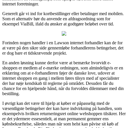
internet forretninger.
Generelt går vi ind for kortbestillinger eller betalinger med mobilen.
Som et alternativ bør du anvende en afdragsordning som for
eksempel ViaBill, ifald du ønsker at godtgøre beløbet over tid.
Forinden nogen handler i en Lawson internet forhandler kan de for
at være på den sikre side gennemløbe forhandlerens betingelser, det
er dog bare et tidskrævende projekt.
En anden løsning kunne derfor være at bemærke hvorvidt e-
shoppen er medlem af e-mærke ordningen, som almindeligvis er en
erklæring om at e-forhandleren føjer de danske love, udover at
internet shoppen en gang i mellem føres tilsyn med af specialister
der har nøje kendskab til reglerne på området. Desuden får du
chance for en hjælpende hånd, når du forvoldes dilemmaer med din
bestilling.
I øvrigt kan det være til hjælp at køber er påpasselig med de
væsentligste betingelser der kan have indvirkning på handlen, som
eksempelvis hvilken returneringsret online webshoppen tilsikrer. Her
er det ydermere essesentielt, at man permanent gemmer ens
købsbekræftelse, således man når som helst kan påvise sit køb af