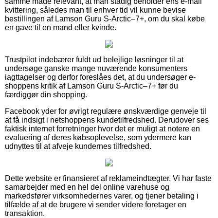
samme måde relevant, at man stadig beholder ens e-mail
kvittering, således man til enhver tid vil kunne bevise
bestillingen af Lamson Guru S-Arctic–7+, om du skal købe
en gave til en mand eller kvinde.
Trustpilot indebærer fuldt ud belejlige løsninger til at
undersøge ganske mange nuværende konsumenters
iagttagelser og derfor foreslåes det, at du undersøger e-
shoppens kritik af Lamson Guru S-Arctic–7+ før du
færdiggør din shopping.
Facebook yder for øvrigt regulære ønskværdige genveje til
at få indsigt i netshoppens kundetilfredshed. Derudover ses
faktisk internet forretninger hvor det er muligt at notere en
evaluering af deres købsoplevelse, som ydermere kan
udnyttes til at afveje kundernes tilfredshed.
Dette website er finansieret af reklameindtægter. Vi har faste
samarbejder med en hel del online varehuse og
markedsfører virksomhedernes varer, og tjener betaling i
tilfælde af at de brugere vi sender videre foretager en
transaktion.