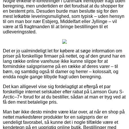
Nogle enkelte e-forretninger i Danmark frembyder fragt uden
beregning, men undertiden er det forudsat at du shopper for
en bestemt pris. Desuden burde man beslutte sig for den
mest letkøbte leveringsmulighed, som typisk – uden hensyn
til om man bor nær Esbjerg, Middelfart eller Jyllinge – vil
være at få fragtmanden til at bringe bestillingen til et
udleveringssted.
Det er jo ualmindeligt let for købere at søge information om
priser på forskellige firmaer på nettet, og af den grund har en
lang række online varehuse ikke kunne slippe for at
formindske salgspriserne på en række af deres varer – til
børn, og samtidig også til damer og herrer – kolossalt, og
endda nogle gange tilbyde fragt uden beregning.
Det kan alligevel vise sig fordelagtigt at eftergå et par
forskellige internet selskaber efter rabat på Lamson Guru S-
Arctic–7+ forud for at du bestiller, sådan at man er tryg ved at
få den mest betalelige pris.
Man bør ikke desto mindre være klar over, at når en shop på
nettet markedsfører produkter for en salgspris der er
uendeligt favorabel, så kunne det i nogle tilfælde være et
kendetegn på en uoprigtig online butik. Bestillinger med