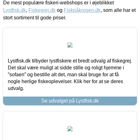
De mest populære fiskeri-webshops er i øjeblikket
Lystfisk.dk
,
Fiskegrej.dk
og
Fiskpåkrogen.dk
, som alle har et
stort sortiment til gode priser.
Lystfisk.dk tilbyder lystfiskere et bredt udvalg af fiskegrej.
Det skal være muligt at sidde stille og roligt hjemme i
”sofaen” og bestille alt det, man skal bruge for at få
nogle herlige fiskeoplevelser. Klik her for at se deres
udvalg.
Se udvalget på Lystfisk.dk