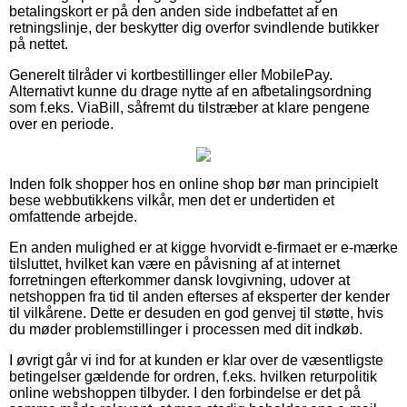
betalingskort er på den anden side indbefattet af en
retningslinje, der beskytter dig overfor svindlende butikker
på nettet.
Generelt tilråder vi kortbestillinger eller MobilePay.
Alternativt kunne du drage nytte af en afbetalingsordning
som f.eks. ViaBill, såfremt du tilstræber at klare pengene
over en periode.
Inden folk shopper hos en online shop bør man principielt
bese webbutikkens vilkår, men det er undertiden et
omfattende arbejde.
En anden mulighed er at kigge hvorvidt e-firmaet er e-mærke
tilsluttet, hvilket kan være en påvisning af at internet
forretningen efterkommer dansk lovgivning, udover at
netshoppen fra tid til anden efterses af eksperter der kender
til vilkårene. Dette er desuden en god genvej til støtte, hvis
du møder problemstillinger i processen med dit indkøb.
I øvrigt går vi ind for at kunden er klar over de væsentligste
betingelser gældende for ordren, f.eks. hvilken returpolitik
online webshoppen tilbyder. I den forbindelse er det på