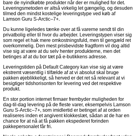
bare de nyindkøbte produkter når der er mulighed for det.
Leveringsmetoden er altså virkelig let gængelig, og desuden
tilmed den mindst kostelige leveringstype ved køb af
Lamson Guru S-Arctic–7+.
Du kunne ligeledes tænke over at få varerne sendt til din
privatbolig eller til hvor du arbejder. Leveringstypen viser sig
som regel et hak mere omkostningsfuld, men til gengæld ret
overkommelig. Den mest prisbevidste fragtform vil dog altid
vise sig at være at du selv henter produkterne, men det
betinges af at du bor tæt på e-butikkens adresse.
Leveringstiden på Default Category kan vise sig at være
ekstremt væsentlig i tilfælde af at vi absolut skal bruge
pakken øjeblikkeligt, så herved er det ret så relevant at vi
besigtiger tidshorisonten for levering ved det respektive
produkt.
En stor portion internet firmaer frembyder muligheden for
dag-til-dag levering på de fleste varer, eksempelvis Lamson
Guru S-Arctic–7+, som imidlertid er betinget af at orden
realiseres inden et angivent klokkeslæt, sådan at de har en
chance for at nå at få pakken ekspederet forinden
pakkepersonalet får fri.