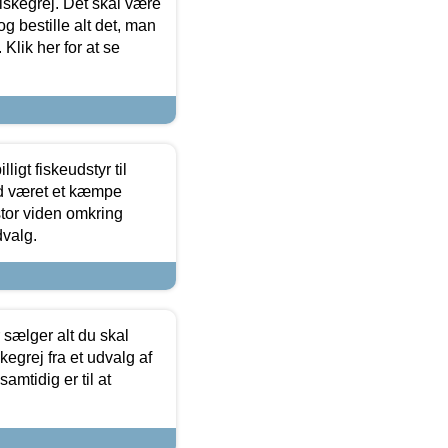
 fiskegrej. Det skal være
og bestille alt det, man
 Klik her for at se
ligt fiskeudstyr til
tid været et kæmpe
stor viden omkring
dvalg.
sælger alt du skal
skegrej fra et udvalg af
samtidig er til at