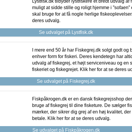
Lystfisk.dk tilbyder lystfiskere et bredt udvalg af
muligt at sidde stille og roligt hjemme i ”sofaen” 
skal bruge for at få nogle herlige fiskeoplevelser.
deres udvalg.
Se udvalget på Lystfisk.dk
I mere end 50 år har Fiskegrej.dk solgt godt og bil
enhver form for fiskeri. Deres kendetegn har al
udvalg af fiskegrej, et højt serviceniveau og en 
fiskeriet og fiskegrejet. Klik her for at se deres u
Se udvalget på Fiskegrej.dk
Fiskpåkrogen.dk er en dansk fiskegrejsshop der 
bruge af fiskegrej til dine fisketure. De sælger fi
mærker, der sikrer dig grej af en høj kvalitet, der 
betale. Klik her for at se deres udvalg.
Se udvalget på Fiskpåkrogen.dk