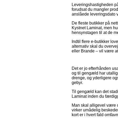
Leveringshastigheden på 
forudsat du mangler prod
anslåede leveringsdato v
De fleste butikker på ne
Kystnet Laminat, men husk
hensynstagen til at de med
Indtil flere e-butikker lo
alternativ skal du overve
eller Brande – vil være a
Det er jo efterhånden usæ
og til gengæld har utalli
drenge, og yderligere og
gebyr.
Til gengæld kan det stadi
Laminat inden du færdigg
Man skal alligevel være 
virker umådelig beskeden
kort er i hvert fald omfa