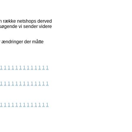
en række netshops derved
esøgende vi sender videre
r ændringer der måtte
1
1
1
1
1
1
1
1
1
1
1
1
1
1
1
1
1
1
1
1
1
1
1
1
1
1
1
1
1
1
1
1
1
1
1
1
1
1
1