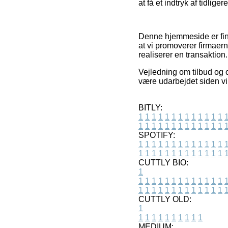
at få et indtryk af tidlige
Denne hjemmeside er fin
at vi promoverer firmaer
realiserer en transaktion.
Vejledning om tilbud og 
være udarbejdet siden vi
BITLY:
1
1
1
1
1
1
1
1
1
1
1
1
1
1
1
1
1
1
1
1
1
1
1
1
1
1
SPOTIFY:
1
1
1
1
1
1
1
1
1
1
1
1
1
1
1
1
1
1
1
1
1
1
1
1
1
1
CUTTLY BIO:
1
1
1
1
1
1
1
1
1
1
1
1
1
1
1
1
1
1
1
1
1
1
1
1
1
1
1
CUTTLY OLD:
1
1
1
1
1
1
1
1
1
1
1
MEDIUM: