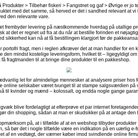
Produkter > Tilbehør fiskeri > Fangstnet og gaf > Øvrige er jo
uktet med det samme, så herved er det i sandhed relevant at vi 
ed den relevante vare.
ttet frembyder levering på næstkommende hverdag på utallige p
 at det er regnet ud fra at du når at bestille forinden et nøjagti
 sikkerhed kan nå at få bestillingen klargjort før de pakkeansatte
ver portofri fragt, men i reglen afkræver det at man handler for e
je den mindst kostelige leveringsform, hvilket tit – ligegyldigt o
t få fragtmanden til at bringe dine produkter til en pakkeshop.
dvanlig let for almindelige mennesker at analysere priser hos f
ge online selskaber været tvunget til at stampe salgsværdien på v
så til kvinder og mænd – kolossalt, og endda nogle gange garan
gvæk blive fordelagtigt at efterprøve et par internet foretagender
ør din shopping, sådan at man er skudsikker på at antage den l
opmærksom på, at i tilfælde af at en webshop tilbyder produkter 
, så bør det i nogle tilfælde være en indikation på en uærlig e-
vnet af en vedtægt, der værner køber imod svindlende online firm