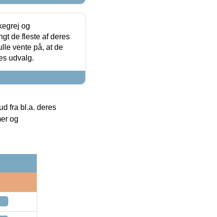
kegrej og
angt de fleste af deres
ulle vente på, at de
res udvalg.
 fra bl.a. deres
mer og