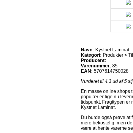
Navn:
Kystnet Laminat
Kategori:
Produkter > Til
Producent:
Varenummer:
85
EAN:
5707614750028
Vurderet til
4.3
ud af 5 st
En masse online shops til
populær er lige nu leveri
tidspunkt. Fragttypen er
Kystnet Laminat.
Du burde også prøve at få 
mere bekostelig, men deru
være at hente varerne sel