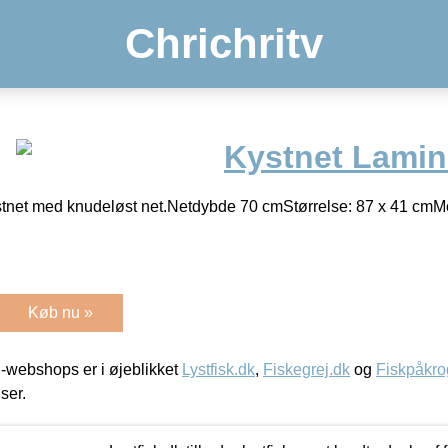
Chrichritv
Kystnet Lamin
kystnet med knudeløst net.Netdybde 70 cmStørrelse: 87 x 41 cmM
Køb nu »
-webshops er i øjeblikket
Lystfisk.dk
,
Fiskegrej.dk
og
Fiskpåkro
iser.