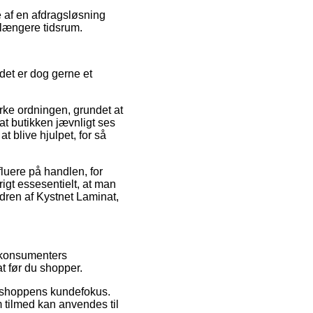
e af en afdragsløsning
t længere tidsrum.
et er dog gerne et
ke ordningen, grundet at
at butikken jævnligt ses
at blive hjulpet, for så
fluere på handlen, for
rigt essesentielt, at man
rdren af Kystnet Laminat,
e konsumenters
at før du shopper.
ne shoppens kundefokus.
m tilmed kan anvendes til