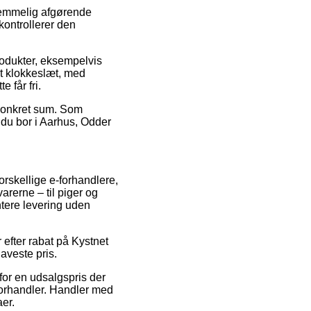
 temmelig afgørende
kontrollerer den
rodukter, eksempelvis
gt klokkeslæt, med
 får fri.
n konkret sum. Som
m du bor i Aarhus, Odder
orskellige e-forhandlere,
arerne – til piger og
tere levering uden
 efter rabat på Kystnet
aveste pris.
for en udsalgspris der
forhandler. Handler med
aer.