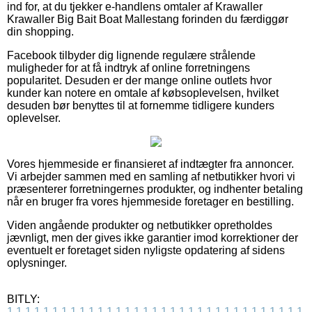
ind for, at du tjekker e-handlens omtaler af Krawaller
Krawaller Big Bait Boat Mallestang forinden du færdiggør
din shopping.
Facebook tilbyder dig lignende regulære strålende
muligheder for at få indtryk af online forretningens
popularitet. Desuden er der mange online outlets hvor
kunder kan notere en omtale af købsoplevelsen, hvilket
desuden bør benyttes til at fornemme tidligere kunders
oplevelser.
Vores hjemmeside er finansieret af indtægter fra annoncer.
Vi arbejder sammen med en samling af netbutikker hvori vi
præsenterer forretningernes produkter, og indhenter betaling
når en bruger fra vores hjemmeside foretager en bestilling.
Viden angående produkter og netbutikker opretholdes
jævnligt, men der gives ikke garantier imod korrektioner der
eventuelt er foretaget siden nyligste opdatering af sidens
oplysninger.
BITLY:
1
1
1
1
1
1
1
1
1
1
1
1
1
1
1
1
1
1
1
1
1
1
1
1
1
1
1
1
1
1
1
1
1