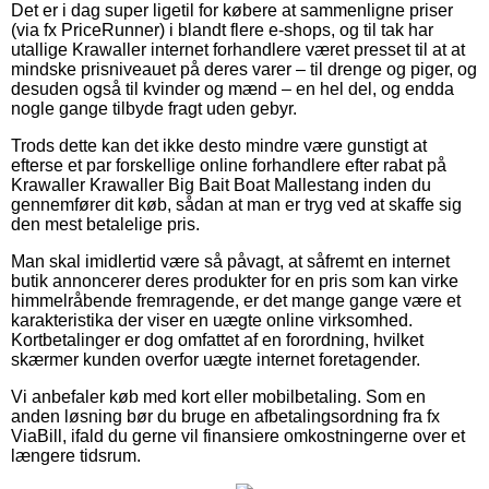
Det er i dag super ligetil for købere at sammenligne priser
(via fx PriceRunner) i blandt flere e-shops, og til tak har
utallige Krawaller internet forhandlere været presset til at at
mindske prisniveauet på deres varer – til drenge og piger, og
desuden også til kvinder og mænd – en hel del, og endda
nogle gange tilbyde fragt uden gebyr.
Trods dette kan det ikke desto mindre være gunstigt at
efterse et par forskellige online forhandlere efter rabat på
Krawaller Krawaller Big Bait Boat Mallestang inden du
gennemfører dit køb, sådan at man er tryg ved at skaffe sig
den mest betalelige pris.
Man skal imidlertid være så påvagt, at såfremt en internet
butik annoncerer deres produkter for en pris som kan virke
himmelråbende fremragende, er det mange gange være et
karakteristika der viser en uægte online virksomhed.
Kortbetalinger er dog omfattet af en forordning, hvilket
skærmer kunden overfor uægte internet foretagender.
Vi anbefaler køb med kort eller mobilbetaling. Som en
anden løsning bør du bruge en afbetalingsordning fra fx
ViaBill, ifald du gerne vil finansiere omkostningerne over et
længere tidsrum.