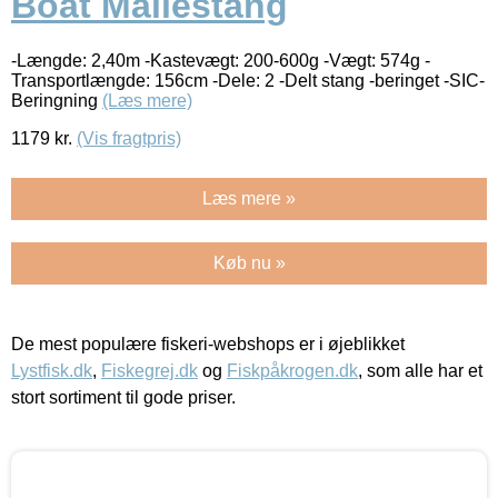
Boat Mallestang
-Længde: 2,40m -Kastevægt: 200-600g -Vægt: 574g -
Transportlængde: 156cm -Dele: 2 -Delt stang -beringet -SIC-
Beringning
(Læs mere)
1179
kr.
(Vis fragtpris)
Læs mere »
Køb nu »
De mest populære fiskeri-webshops er i øjeblikket
Lystfisk.dk
,
Fiskegrej.dk
og
Fiskpåkrogen.dk
, som alle har et
stort sortiment til gode priser.