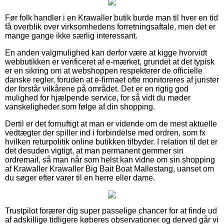
Før folk handler i en Krawaller butik burde man til hver en tid
få overblik over virksomhedens forretningsaftale, men det er
mange gange ikke særlig interessant.
En anden valgmulighed kan derfor være at kigge hvorvidt
webbutikken er verificeret af e-mærket, grundet at det typisk
er en sikring om at webshoppen respekterer de officielle
danske regler, foruden at e-firmaet ofte monitoreres af jurister
der forstår vilkårene på området. Det er en rigtig god
mulighed for hjælpende service, for så vidt du møder
vanskeligheder som følge af din shopping.
Dertil er det fornuftigt at man er vidende om de mest aktuelle
vedtægter der spiller ind i forbindelse med ordren, som fx
hvilken returpolitik online butikken tilbyder. I relation til det er
det desuden vigtigt, at man permanent gemmer sin
ordremail, så man når som helst kan vidne om sin shopping
af Krawaller Krawaller Big Bait Boat Mallestang, uanset om
du søger efter varer til en herre eller dame.
Trustpilot forærer dig super passelige chancer for at finde ud
af adskillige tidligere køberes observationer og derved går vi