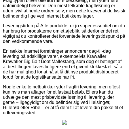
Fragttypen bliver ofte lidt mere bekostelig, men ydermere
ualmindeligt bekvem. Den mest letkøbte fragtløsning er
uden tvivl at hente ordren selv, men dette kræver at du fysisk
befinder dig lige ved internet butikkens lager.
Leveringstiden på Alle produkter er jo super essentiel om du
har brug for produkterne om et øjeblik, så derfor er det ret
vigtigt at du kontrollerer det forventede leveringstidspunkt på
den vedkommende vare.
En række internet forretninger annoncerer dag-til-dag
levering på adskillige varer, eksempelvis Krawaller
Krawaller Big Bait Boat Mallestang, som dog er betinget af
at bestillingen laves tidligere end et givent klokkeslæt, så at
de har mulighed for at nå at få dit nye produkt distribueret
forud for at de logistikansatte har fri.
Nogle enkelte netbutikker yder fragtfri levering, men oftest
kun hvis man aftager for et fastsat beløb. Ellers kan du
udvælge den mest prisbevidste løsning til levering, der
gerne – ligegyldigt om du befinder sig ved Helsingør,
Hillerød eller Ribe – er at få dem til at levere din pakke til et
udleveringssted.