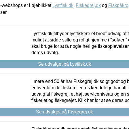
-webshops er i øjeblikket
Lystfisk.dk
,
Fiskegrej.dk
og
Fiskpåkro
iser.
Lystfisk.dk tilbyder lystfiskere et bredt udvalg af
muligt at sidde stille og roligt hjemme i ”sofaen” 
skal bruge for at få nogle herlige fiskeoplevelser.
deres udvalg.
Se udvalget på Lystfisk.dk
I mere end 50 år har Fiskegrej.dk solgt godt og bil
enhver form for fiskeri. Deres kendetegn har al
udvalg af fiskegrej, et højt serviceniveau og en 
fiskeriet og fiskegrejet. Klik her for at se deres u
Se udvalget på Fiskegrej.dk