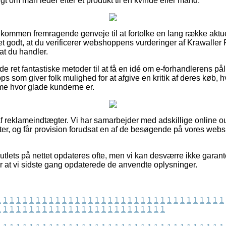
t om man leder efter et produkt til en kvinde eller mand.
uldkommen fremragende genveje til at fortolke en lang række aktu
det godt, at du verificerer webshoppens vurderinger af Krawaller
at du handler.
e ret fantastiske metoder til at få en idé om e-forhandlerens pål
ops som giver folk mulighed for at afgive en kritik af deres køb, 
mme hvor glade kunderne er.
f reklameindtægter. Vi har samarbejder med adskillige online ou
r, og får provision forudsat en af de besøgende på vores websi
utlets på nettet opdateres ofte, men vi kan desværre ikke garan
er at vi sidste gang opdaterede de anvendte oplysninger.
1
1
1
1
1
1
1
1
1
1
1
1
1
1
1
1
1
1
1
1
1
1
1
1
1
1
1
1
1
1
1
1
1
1
1
1
1
1
1
1
1
1
1
1
1
1
1
1
1
1
1
1
1
1
1
1
1
1
1
1
1