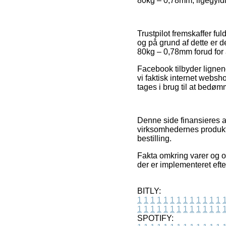
80kg – 0,78mm, ligegyldig
Trustpilot fremskaffer f
og på grund af dette er 
80kg – 0,78mm forud for 
Facebook tilbyder lignend
vi faktisk internet websh
tages i brug til at bedø
Denne side finansieres a
virksomhedernes produkte
bestilling.
Fakta omkring varer og o
der er implementeret eft
BITLY:
1
1
1
1
1
1
1
1
1
1
1
1
1
1
1
1
1
1
1
1
1
1
1
1
1
1
SPOTIFY: