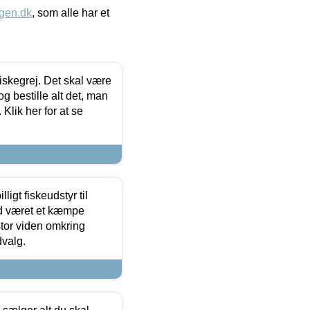
gen.dk
, som alle har et
 fiskegrej. Det skal være
og bestille alt det, man
 Klik her for at se
ligt fiskeudstyr til
tid været et kæmpe
stor viden omkring
dvalg.