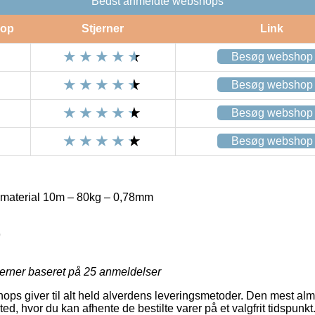
Bedst anmeldte webshops
op
Stjerner
Link
Besøg webshop
Besøg webshop
Besøg webshop
Besøg webshop
gmaterial 10m – 80kg – 0,78mm
9
jerner baseret på
25
anmeldelser
ops giver til alt held alverdens leveringsmetoder. Den mest almi
sted, hvor du kan afhente de bestilte varer på et valgfrit tidspunk