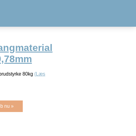
angmaterial
 0,78mm
brudstyrke 80kg
(Læs
b nu »