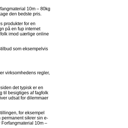
Forfangmaterial 10m – 80kg
tage den bedste pris.
es produkter for en
n på en fup internet
folk imod uærlige online
gstilbud som eksempelvis
ver virksomhedens regler,
 siden det typisk er en
til besigtiges af fagfolk
iver udsat for dilemmaer
illingen, for eksempel
an permanent sikrer sin e-
er Forfangmaterial 10m –