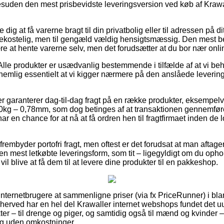
esuden den mest prisbevidste leveringsversion ved køb af Krawa
ig at få varerne bragt til din privatbolig eller til adressen på d
ekostelig, men til gengæld vældig hensigtsmæssig. Den mest be
e at hente varerne selv, men det forudsætter at du bor nær onl
Alle produkter er usædvanlig bestemmende i tilfælde af at vi beh
t nemlig essentielt at vi kigger nærmere på den anslåede levering
r garanterer dag-til-dag fragt på en række produkter, eksempelv
kg – 0,78mm, som dog betinges af at transaktionen gennemføres
ar en chance for at nå at få ordren hen til fragtfirmaet inden de 
frembyder portofri fragt, men oftest er det forudsat at man aftage
n mest letkøbte leveringsform, som tit – ligegyldigt om du opho
il blive at få dem til at levere dine produkter til en pakkeshop.
r internetbrugere at sammenligne priser (via fx PriceRunner) i bla
g herved har en hel del Krawaller internet webshops fundet det 
er – til drenge og piger, og samtidig også til mænd og kvinder 
ng uden omkostninger.