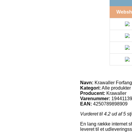
Websh
Navn:
Krawaller Forfan
Kategori:
Alle produkter
Producent:
Krawaller
Varenummer:
1944113
EAN:
4250789898909
Vurderet til
4.2
ud af 5 st
En lang række internet sh
leveret til et udleverings