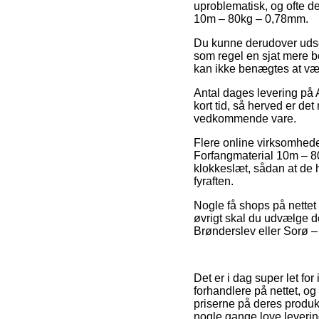
uproblematisk, og ofte d
10m – 80kg – 0,78mm.
Du kunne derudover udse d
som regel en sjat mere b
kan ikke benægtes at vær
Antal dages levering på 
kort tid, så herved er de
vedkommende vare.
Flere online virksomhede
Forfangmaterial 10m – 80
klokkeslæt, sådan at de h
fyraften.
Nogle få shops på nettet 
øvrigt skal du udvælge de
Brønderslev eller Sorø – v
Det er i dag super let fo
forhandlere på nettet, o
priserne på deres produkt
nogle gange love leveri