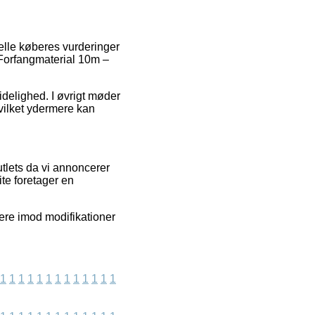
elle køberes vurderinger
 Forfangmaterial 10m –
idelighed. I øvrigt møder
hvilket ydermere kan
tlets da vi annoncerer
te foretager en
tere imod modifikationer
1
1
1
1
1
1
1
1
1
1
1
1
1