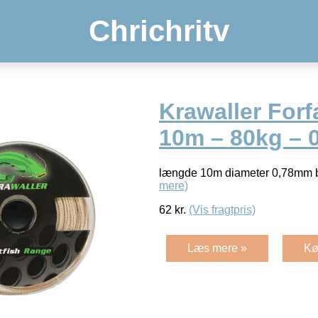
Chrichritv
Krawaller Forf
10m – 80kg –
længde 10m diameter 0,78mm 
mere)
62
kr.
(Vis fragtpris)
Læs mere »
Kø