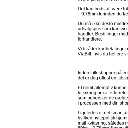
Det kan trods alt være lu
– 0,78mm forinden du fær
Du må ikke desto mindre v
udsalgspris som kan virk
handler. Bestillinger me
forhandlere.
Vi tilråder kortbetaling
ViaBill, hvis du hellere 
Inden folk shopper på en
det er dog oftest en tid
Et nemt alternativ kunne 
forsikring om at e-forret
som behersker de gældend
i processen med din sho
Ligeledes er det smart a
hvilken byttepolitik hjemm
mail kvittering, således