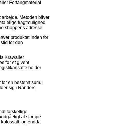
ller Forfangmaterial
it arbejde. Metoden bliver
talelige fragtmulighed
ine shoppens adresse.
øver produktet inden for
stid for den
is Krawaller
 før et givent
logistikansatte holder
r for en bestemt sum. I
lder sig i Randers,
ndt forskellige
uundgåeligt at stampe
– kolossalt, og endda