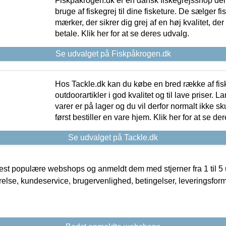
Fiskpåkrogen.dk er en dansk fiskegrejsshop der 
bruge af fiskegrej til dine fisketure. De sælger fi
mærker, der sikrer dig grej af en høj kvalitet, der 
betale. Klik her for at se deres udvalg.
Se udvalget på Fiskpåkrogen.dk
Hos Tackle.dk kan du købe en bred række af fis
outdoorartikler i god kvalitet og til lave priser. L
varer er på lager og du vil derfor normalt ikke sk
først bestiller en vare hjem. Klik her for at se de
Se udvalget på Tackle.dk
t populære webshops og anmeldt dem med stjerner fra 1 til 5 ud
rrelse, kundeservice, brugervenlighed, betingelser, leveringsfor