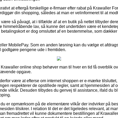
krativt at eftergå forskellige e-firmaer efter rabat på Krawaller 
diggør din shopping, således at man er velinformeret til at mod
ære så påvagt, at i tilfælde af at en butik på nettet tilbyder der
e himmelråbende lav, så kunne det undertiden være et kendeteg
d betalingskort er dog omsluttet af en bestemmelse, som dækker 
er eller MobilePay. Som en anden løsning kan du vælge et afdra
vil godtgøre pengene ude i fremtiden.
 Krawaller online shop behøver man til hver en tid få overblik o
skrævende opgave.
derfor være at efterse om internet shoppen er e-mærke tilsluttet,
ningen respekterer de opstillede regler, samt at hjemmesiden af og 
e vilkår. Desuden tilbydes du genvej til assistance, ifald du bl
pping.
t du er opmærksom på de elementære vilkår der indvirker på best
esiden tilsikrer. I relation til det er det ligeledes relevant, at m
 man fremadrettet vil kunne dokumentere bestillingen af Krawall