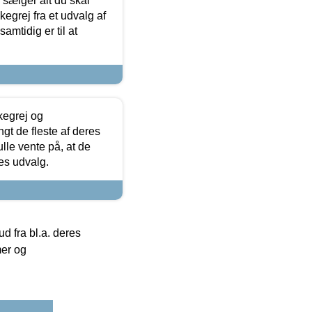
sælger alt du skal
skegrej fra et udvalg af
samtidig er til at
kegrej og
angt de fleste af deres
ulle vente på, at de
res udvalg.
 fra bl.a. deres
mer og