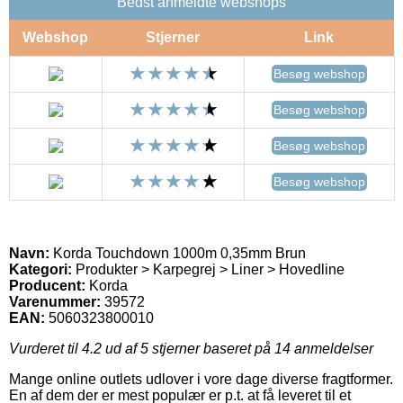
Bedst anmeldte webshops
Webshop
Stjerner
Link
Besøg webshop
Besøg webshop
Besøg webshop
Besøg webshop
Navn:
Korda Touchdown 1000m 0,35mm Brun
Kategori:
Produkter > Karpegrej > Liner > Hovedline
Producent:
Korda
Varenummer:
39572
EAN:
5060323800010
Vurderet til
4.2
ud af 5 stjerner baseret på
14
anmeldelser
Mange online outlets udlover i vore dage diverse fragtformer.
En af dem der er mest populær er p.t. at få leveret til et