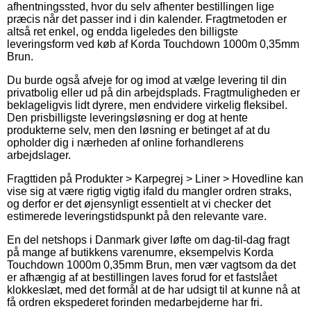
afhentningssted, hvor du selv afhenter bestillingen lige
præcis når det passer ind i din kalender. Fragtmetoden er
altså ret enkel, og endda ligeledes den billigste
leveringsform ved køb af Korda Touchdown 1000m 0,35mm
Brun.
Du burde også afveje for og imod at vælge levering til din
privatbolig eller ud på din arbejdsplads. Fragtmuligheden er
beklageligvis lidt dyrere, men endvidere virkelig fleksibel.
Den prisbilligste leveringsløsning er dog at hente
produkterne selv, men den løsning er betinget af at du
opholder dig i nærheden af online forhandlerens
arbejdslager.
Fragttiden på Produkter > Karpegrej > Liner > Hovedline kan
vise sig at være rigtig vigtig ifald du mangler ordren straks,
og derfor er det øjensynligt essentielt at vi checker det
estimerede leveringstidspunkt på den relevante vare.
En del netshops i Danmark giver løfte om dag-til-dag fragt
på mange af butikkens varenumre, eksempelvis Korda
Touchdown 1000m 0,35mm Brun, men vær vagtsom da det
er afhængig af at bestillingen laves forud for et fastslået
klokkeslæt, med det formål at de har udsigt til at kunne nå at
få ordren ekspederet forinden medarbejderne har fri.