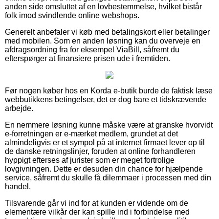
anden side omsluttet af en lovbestemmelse, hvilket bistår
folk imod svindlende online webshops.
Generelt anbefaler vi køb med betalingskort eller betalinger
med mobilen. Som en anden løsning kan du overveje en
afdragsordning fra for eksempel ViaBill, såfremt du
efterspørger at finansiere prisen ude i fremtiden.
Før nogen køber hos en Korda e-butik burde de faktisk læse
webbutikkens betingelser, det er dog bare et tidskrævende
arbejde.
En nemmere løsning kunne måske være at granske hvorvidt
e-forretningen er e-mærket medlem, grundet at det
almindeligvis er et sympol på at internet firmaet lever op til
de danske retningslinjer, foruden at online forhandleren
hyppigt efterses af jurister som er meget fortrolige
lovgivningen. Dette er desuden din chance for hjælpende
service, såfremt du skulle få dilemmaer i processen med din
handel.
Tilsvarende går vi ind for at kunden er vidende om de
elementære vilkår der kan spille ind i forbindelse med