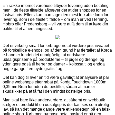
En række internet varehuse tilbyder levering uden betaling,
men i de fleste tilfælde afkræver det at der shoppes for en
fastsat pris. Ellers kan man tage den mest letkøbte form for
levering, som i de fleste tilfælde – om man er ved Herning,
Hobro eller Fredensborg – vil være at få dem til at køre din
pakke til et afhentningssted.
Det er virkelig smart for forbrugerne at vurdere prisniveauet
på forskellige e-shops, og af den grund har flertallet af Korda
e-handler fundet det uundgåeligt at nedskære
udsalgspriserne på produkterne – til piger og drenge, og
yderligere også til herrer og damer – kolossalt, og endda
nogle gange frembyde gratis fragt.
Det kan dog til hver en tid være gavnligt at analysere et par
online webshops efter rabat på Korda Touchdown 1000m
0,35mm Brun forinden du bestiller, sådan at man er
skudsikker på at få fat i den mindst kostelige pris.
Man skal bare ikke undervurdere, at såfremt en webbutik
sælger et produkt til en udsalgspris der kan ses som utrolig
lav, så kan det mange gange være et kendetegn på en falsk
online shop. Køb med gængse betalingskort er på den