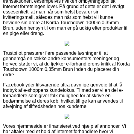
transaktionen, eksempelvis hvilken ombytningspolitik
internet forretningen lover. På grund af dette er det i øvrigt
essesentielt, at man når som helst bevarer sin
kvitteringsmail, således man når som helst vil kunne
bevidne sin ordre af Korda Touchdown 1000m 0,35mm
Brun, uden hensyn til om man er på udkig efter produkter til
en pige eller dreng.
Trustpilot præsterer flere passende løsninger til at
gennemgå en række andre konsumenters meninger og
herved støtter vi, at du tjekker e-forhandlerens kritik af Korda
Touchdown 1000m 0,35mm Brun inden du placerer din
ordre.
Facebook yder tilsvarende ultra gavnlige genveje til at få
indtryk af e-shoppens kundefokus. Tilmed ser vi en del e-
forhandlere som giver folk mulighed for at skrive en
bedømmelse af deres køb, hvilket tillige kan anvendes til
afvejning af tilfredsheden hos kunderne.
Vores hjemmeside er finansieret ved hjælp af annoncer. Vi
har aftaler med et hold af internet forhandlere hvor vi