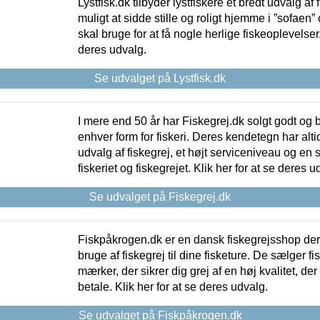
Lystfisk.dk tilbyder lystfiskere et bredt udvalg af
muligt at sidde stille og roligt hjemme i ”sofaen” 
skal bruge for at få nogle herlige fiskeoplevelser.
deres udvalg.
Se udvalget på Lystfisk.dk
I mere end 50 år har Fiskegrej.dk solgt godt og bil
enhver form for fiskeri. Deres kendetegn har al
udvalg af fiskegrej, et højt serviceniveau og en 
fiskeriet og fiskegrejet. Klik her for at se deres u
Se udvalget på Fiskegrej.dk
Fiskpåkrogen.dk er en dansk fiskegrejsshop der 
bruge af fiskegrej til dine fisketure. De sælger fi
mærker, der sikrer dig grej af en høj kvalitet, der 
betale. Klik her for at se deres udvalg.
Se udvalget på Fiskpåkrogen.dk