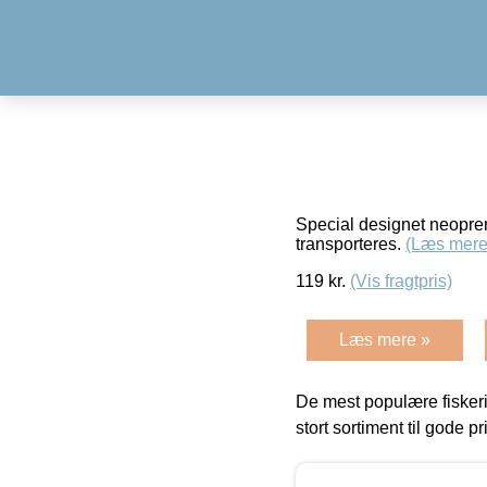
Special designet neopren
transporteres.
(Læs mere
119
kr.
(Vis fragtpris)
Læs mere »
De mest populære fiskeri
stort sortiment til gode pr