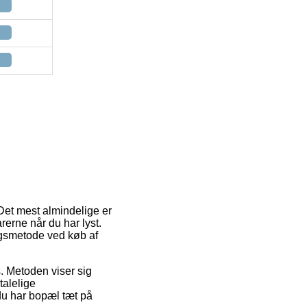
 Det mest almindelige er
arerne når du har lyst.
ngsmetode ved køb af
s. Metoden viser sig
talelige
du har bopæl tæt på