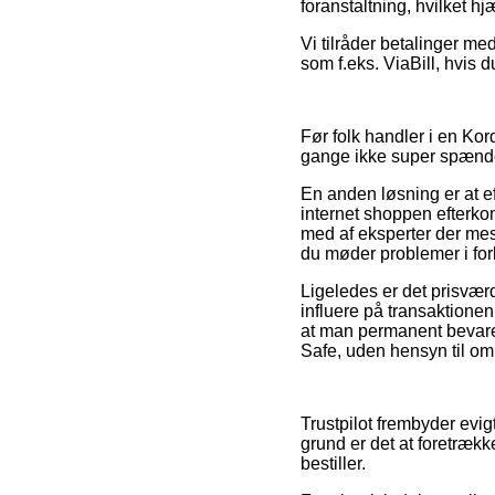
foranstaltning, hvilket h
Vi tilråder betalinger m
som f.eks. ViaBill, hvis 
Før folk handler i en Ko
gange ikke super spænd
En anden løsning er at e
internet shoppen efterko
med af eksperter der mest
du møder problemer i for
Ligeledes er det prisvæ
influere på transaktionen,
at man permanent bevarer
Safe, uden hensyn til om 
Trustpilot frembyder evig
grund er det at foretrækk
bestiller.