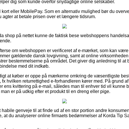
jælper dig som kunde overfor snydagtige online selskaber.
ed kort eller MobilePay. Som en alternativ mulighed bør du overv
du agter at betale prisen over et længere tidsrum.
rda shop på nettet kunne de faktisk bese webshoppens handelsa
ende.
fterse om webshoppen er verificeret af e-mærket, som kan være 
mmer gældende dansk lovgivning, samt at online virksomheden u
rer bestemmelserne på området. Det giver dig anledning til at bl
bindelse med dit indkøb.
rdigt at køber er oppe på mærkerne omkring de væsentligste be
 fx hvilken returrettighed e-forhandleren kører med. På grund af de
 ens kvittering på e-mail, således man til enhver tid vil kunne 
man er på udkig efter et produkt til en dreng eller pige.
t habile genveje til at finde ud af en stor portion andre konsumen
e, at du analyserer online firmaets bedømmelser af Korda Tip Saf