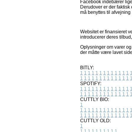
Facebook indebærer lige s
Derudover er der faktisk
må benyttes til afvejning
Websitet er finansieret v
introducerer deres tilbud,
Oplysninger om varer og 
der måtte være lavet sid
BITLY:
1
1
1
1
1
1
1
1
1
1
1
1
1
1
1
1
1
1
1
1
1
1
1
1
1
1
SPOTIFY:
1
1
1
1
1
1
1
1
1
1
1
1
1
1
1
1
1
1
1
1
1
1
1
1
1
1
CUTTLY BIO:
1
1
1
1
1
1
1
1
1
1
1
1
1
1
1
1
1
1
1
1
1
1
1
1
1
1
1
CUTTLY OLD:
1
1
1
1
1
1
1
1
1
1
1