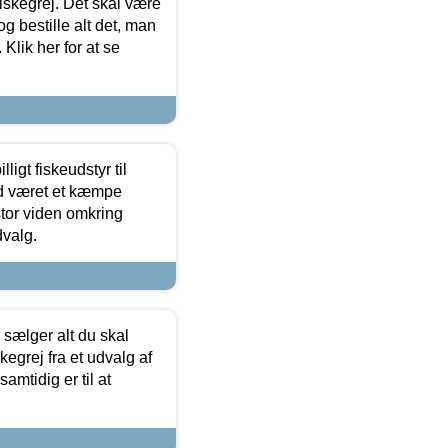
 fiskegrej. Det skal være
og bestille alt det, man
 Klik her for at se
ligt fiskeudstyr til
tid været et kæmpe
stor viden omkring
dvalg.
sælger alt du skal
skegrej fra et udvalg af
samtidig er til at