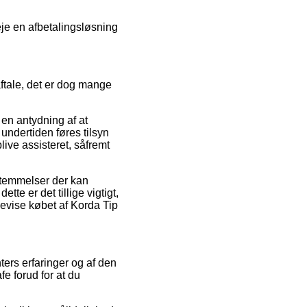
eje en afbetalingsløsning
ftale, det er dog mange
en antydning af at
ndertiden føres tilsyn
ive assisteret, såfremt
stemmelser der kan
tte er det tillige vigtigt,
bevise købet af Korda Tip
ters erfaringer og af den
e forud for at du