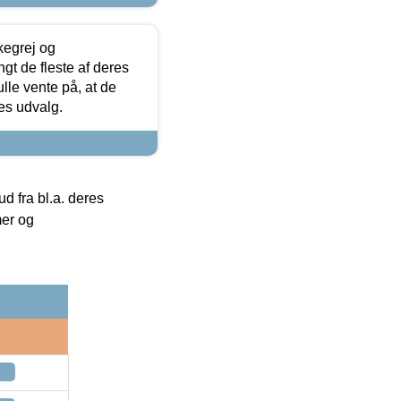
kegrej og
angt de fleste af deres
ulle vente på, at de
res udvalg.
 fra bl.a. deres
mer og