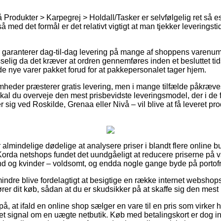
rodukter > Karpegrej > Holdall/Tasker er selvfølgelig ret så es
med det formål er det relativt vigtigt at man tjekker leveringsti
r garanterer dag-til-dag levering på mange af shoppens varenu
elig da det kræver at ordren gennemføres inden et besluttet tid
de nye varer pakket forud for at pakkepersonalet tager hjem.
heder præsterer gratis levering, men i mange tilfælde påkræves d
kal du overveje den mest prisbevidste leveringsmodel, der i de f
sig ved Roskilde, Grenaa eller Nivå – vil blive at få leveret prod
r almindelige dødelige at analysere priser i blandt flere online b
 Korda netshops fundet det uundgåeligt at reducere priserne på va
nd og kvinder – voldsomt, og endda nogle gange byde på portofri
indre blive fordelagtigt at besigtige en række internet webshop
er dit køb, sådan at du er skudsikker på at skaffe sig den mest b
å, at ifald en online shop sælger en vare til en pris som virker h
 et signal om en uægte netbutik. Køb med betalingskort er dog in