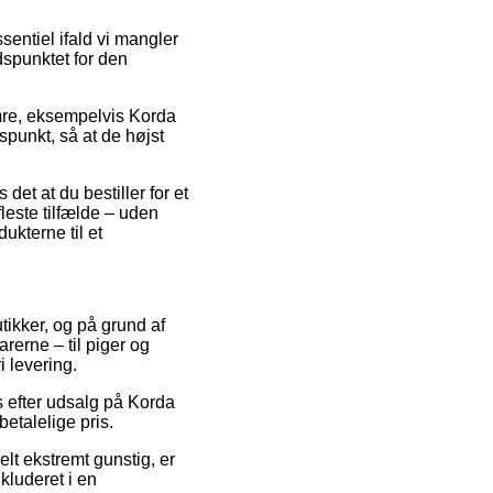
sentiel ifald vi mangler
dspunktet for den
mre, eksempelvis Korda
spunkt, så at de højst
et at du bestiller for et
leste tilfælde – uden
ukterne til et
utikker, og på grund af
rerne – til piger og
 levering.
s efter udsalg på Korda
etalelige pris.
elt ekstremt gunstig, er
kluderet i en