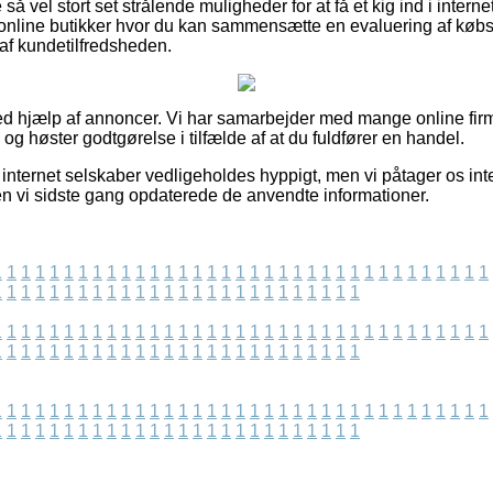
å vel stort set strålende muligheder for at få et kig ind i intern
 online butikker hvor du kan sammensætte en evaluering af købs
 af kundetilfredsheden.
ed hjælp af annoncer. Vi har samarbejder med mange online firma
 og høster godtgørelse i tilfælde af at du fuldfører en handel.
internet selskaber vedligeholdes hyppigt, men vi påtager os inte
en vi sidste gang opdaterede de anvendte informationer.
1
1
1
1
1
1
1
1
1
1
1
1
1
1
1
1
1
1
1
1
1
1
1
1
1
1
1
1
1
1
1
1
1
1
1
1
1
1
1
1
1
1
1
1
1
1
1
1
1
1
1
1
1
1
1
1
1
1
1
1
1
1
1
1
1
1
1
1
1
1
1
1
1
1
1
1
1
1
1
1
1
1
1
1
1
1
1
1
1
1
1
1
1
1
1
1
1
1
1
1
1
1
1
1
1
1
1
1
1
1
1
1
1
1
1
1
1
1
1
1
1
1
1
1
1
1
1
1
1
1
1
1
1
1
1
1
1
1
1
1
1
1
1
1
1
1
1
1
1
1
1
1
1
1
1
1
1
1
1
1
1
1
1
1
1
1
1
1
1
1
1
1
1
1
1
1
1
1
1
1
1
1
1