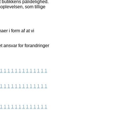
et butikkens pålidelighed.
oplevelsen, som tillige
er i form af at vi
t ansvar for forandringer
1
1
1
1
1
1
1
1
1
1
1
1
1
1
1
1
1
1
1
1
1
1
1
1
1
1
1
1
1
1
1
1
1
1
1
1
1
1
1