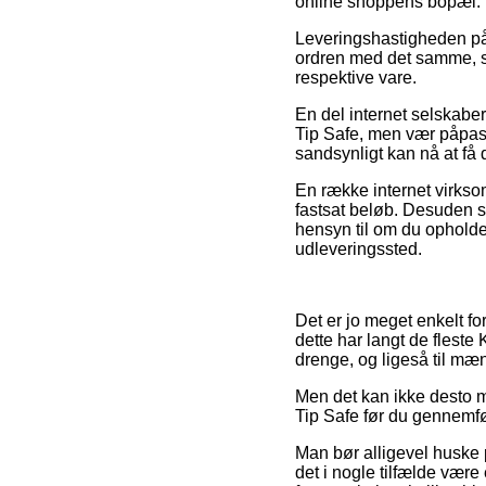
online shoppens bopæl.
Leveringshastigheden på P
ordren med det samme, så 
respektive vare.
En del internet selskabe
Tip Safe, men vær påpass
sandsynligt kan nå at få 
En række internet virksom
fastsat beløb. Desuden s
hensyn til om du opholder 
udleveringssted.
Det er jo meget enkelt fo
dette har langt de fleste
drenge, og ligeså til mæ
Men det kan ikke desto m
Tip Safe før du gennemfør
Man bør alligevel huske p
det i nogle tilfælde være