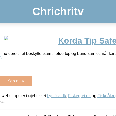
Chrichritv
Korda Tip Saf
 holdere til at beskytte, samt holde top og bund samlet, når ka
)
Køb nu »
-webshops er i øjeblikket
Lystfisk.dk
,
Fiskegrej.dk
og
Fiskpåkro
iser.