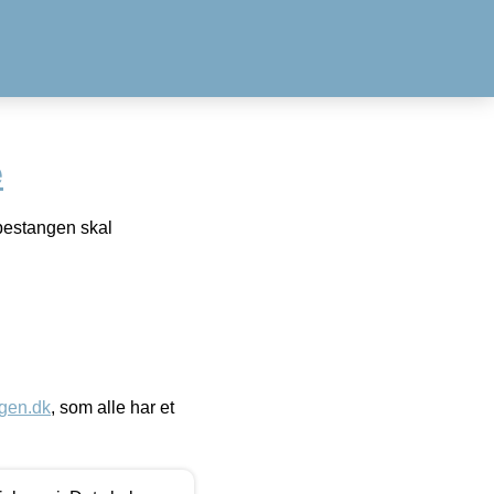
e
rpestangen skal
gen.dk
, som alle har et