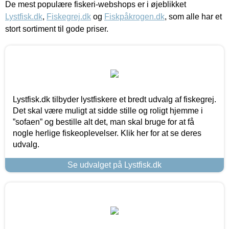
De mest populære fiskeri-webshops er i øjeblikket
Lystfisk.dk
,
Fiskegrej.dk
og
Fiskpåkrogen.dk
, som alle har et
stort sortiment til gode priser.
Lystfisk.dk tilbyder lystfiskere et bredt udvalg af fiskegrej.
Det skal være muligt at sidde stille og roligt hjemme i
”sofaen” og bestille alt det, man skal bruge for at få
nogle herlige fiskeoplevelser. Klik her for at se deres
udvalg.
Se udvalget på Lystfisk.dk