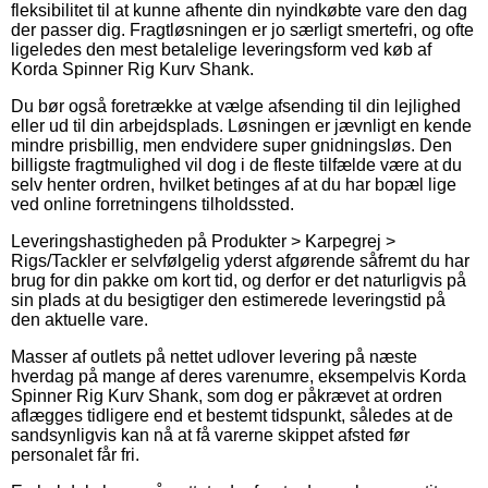
fleksibilitet til at kunne afhente din nyindkøbte vare den dag
der passer dig. Fragtløsningen er jo særligt smertefri, og ofte
ligeledes den mest betalelige leveringsform ved køb af
Korda Spinner Rig Kurv Shank.
Du bør også foretrække at vælge afsending til din lejlighed
eller ud til din arbejdsplads. Løsningen er jævnligt en kende
mindre prisbillig, men endvidere super gnidningsløs. Den
billigste fragtmulighed vil dog i de fleste tilfælde være at du
selv henter ordren, hvilket betinges af at du har bopæl lige
ved online forretningens tilholdssted.
Leveringshastigheden på Produkter > Karpegrej >
Rigs/Tackler er selvfølgelig yderst afgørende såfremt du har
brug for din pakke om kort tid, og derfor er det naturligvis på
sin plads at du besigtiger den estimerede leveringstid på
den aktuelle vare.
Masser af outlets på nettet udlover levering på næste
hverdag på mange af deres varenumre, eksempelvis Korda
Spinner Rig Kurv Shank, som dog er påkrævet at ordren
aflægges tidligere end et bestemt tidspunkt, således at de
sandsynligvis kan nå at få varerne skippet afsted før
personalet får fri.