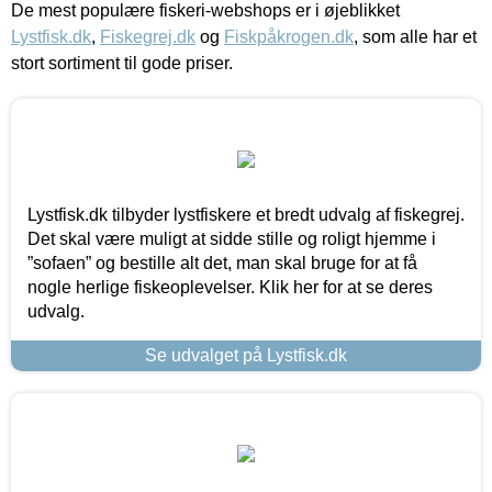
De mest populære fiskeri-webshops er i øjeblikket
Lystfisk.dk
,
Fiskegrej.dk
og
Fiskpåkrogen.dk
, som alle har et
stort sortiment til gode priser.
Lystfisk.dk tilbyder lystfiskere et bredt udvalg af fiskegrej.
Det skal være muligt at sidde stille og roligt hjemme i
”sofaen” og bestille alt det, man skal bruge for at få
nogle herlige fiskeoplevelser. Klik her for at se deres
udvalg.
Se udvalget på Lystfisk.dk