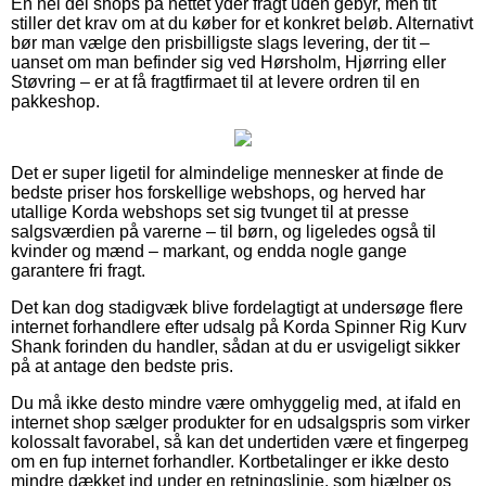
En hel del shops på nettet yder fragt uden gebyr, men tit
stiller det krav om at du køber for et konkret beløb. Alternativt
bør man vælge den prisbilligste slags levering, der tit –
uanset om man befinder sig ved Hørsholm, Hjørring eller
Støvring – er at få fragtfirmaet til at levere ordren til en
pakkeshop.
Det er super ligetil for almindelige mennesker at finde de
bedste priser hos forskellige webshops, og herved har
utallige Korda webshops set sig tvunget til at presse
salgsværdien på varerne – til børn, og ligeledes også til
kvinder og mænd – markant, og endda nogle gange
garantere fri fragt.
Det kan dog stadigvæk blive fordelagtigt at undersøge flere
internet forhandlere efter udsalg på Korda Spinner Rig Kurv
Shank forinden du handler, sådan at du er usvigeligt sikker
på at antage den bedste pris.
Du må ikke desto mindre være omhyggelig med, at ifald en
internet shop sælger produkter for en udsalgspris som virker
kolossalt favorabel, så kan det undertiden være et fingerpeg
om en fup internet forhandler. Kortbetalinger er ikke desto
mindre dækket ind under en retningslinje, som hjælper os