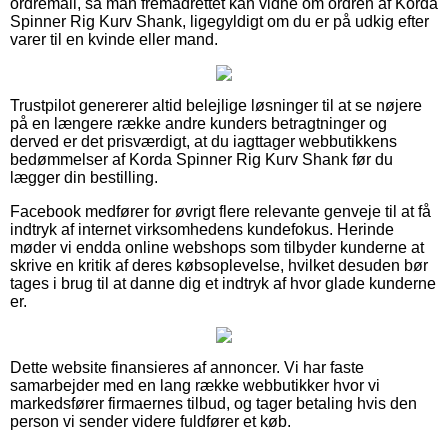
ordremail, så man fremadrettet kan vidne om ordren af Korda
Spinner Rig Kurv Shank, ligegyldigt om du er på udkig efter
varer til en kvinde eller mand.
Trustpilot genererer altid belejlige løsninger til at se nøjere
på en længere række andre kunders betragtninger og
derved er det prisværdigt, at du iagttager webbutikkens
bedømmelser af Korda Spinner Rig Kurv Shank før du
lægger din bestilling.
Facebook medfører for øvrigt flere relevante genveje til at få
indtryk af internet virksomhedens kundefokus. Herinde
møder vi endda online webshops som tilbyder kunderne at
skrive en kritik af deres købsoplevelse, hvilket desuden bør
tages i brug til at danne dig et indtryk af hvor glade kunderne
er.
Dette website finansieres af annoncer. Vi har faste
samarbejder med en lang række webbutikker hvor vi
markedsfører firmaernes tilbud, og tager betaling hvis den
person vi sender videre fuldfører et køb.