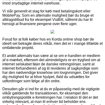
imod snydagtige internet varehuse.
Vi slår generelt et slag for køb med betalingskort eller
MobilePay. Som en alternativ mulighed bør du bruge et
afdragstilbud fra for eksempel ViaBill, såfremt du har til
hensigt at finansiere pengene over flere uger.
Forud for at folk køber hos en Korda online shop bør de
ideelt set betragte deres vilkår, men det er i mange tilfælde et
omfattende projekt.
Et andet alternativ kan være at se om e-handlen er medlem
af e-mærket, eftersom det almindeligvis er en tryghed om at
internet selskabet føjer de danske retningslinjer, samt at
internet forhandleren af og til revideres af sagkyndige som
har den nødvendige knowhow om lovgivningen. Det giver
dig mulighed for at blive hjulpet, ifald du udsættes for
udfordringer som følge af din ordre.
Desuden går vi ind for at du er påpasselig med de vigtigste
vilkår gældende for transaktionen, for eksempel den
ombytningspolitik e-forretningen har. I relation til det er det
virkelig relevant, at man til enhver tid beholder ens