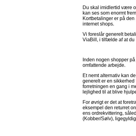
Du skal imidlertid være o
kan ses som enormt fremr
Kortbetalinger er på den
internet shops.
Vi foreslår generelt betal
ViaBill, i tilfælde af at 
Inden nogen shopper på e
omfattende arbejde.
Et nemt alternativ kan der
generelt er en sikkerhed 
forretningen en gang i me
lejlighed til at blive hju
For øvrigt er det at foret
eksempel den returret onli
ens ordrekvittering, sål
(Kobber/Sølv), ligegyldig