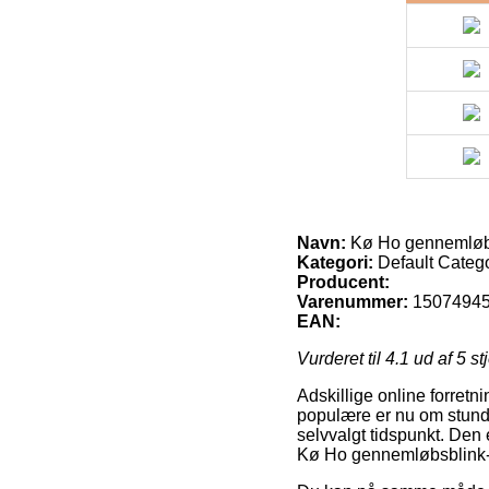
Navn:
Kø Ho gennemløbsb
Kategori:
Default Categ
Producent:
Varenummer:
1507494
EAN:
Vurderet til
4.1
ud af 5 st
Adskillige online forretn
populære er nu om stunde
selvvalgt tidspunkt. Den 
Kø Ho gennemløbsblink-1