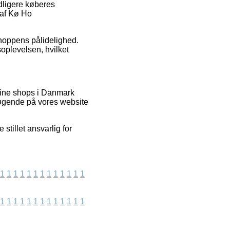
idligere køberes
r af Kø Ho
hoppens pålidelighed.
soplevelsen, hvilket
line shops i Danmark
esøgende på vores website
stillet ansvarlig for
1
1
1
1
1
1
1
1
1
1
1
1
1
1
1
1
1
1
1
1
1
1
1
1
1
1