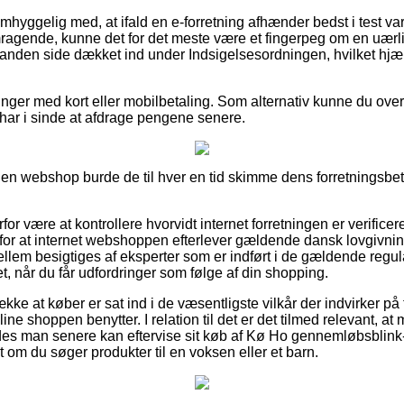
mhyggelig med, at ifald en e-forretning afhænder bedst i test va
agende, kunne det for det meste være et fingerpeg om en uærli
 anden side dækket ind under Indsigelsesordningen, hvilket hj
inger med kort eller mobilbetaling. Som alternativ kunne du overve
du har i sinde at afdrage pengene senere.
n webshop burde de til hver en tid skimme dens forretningsbeting
for være at kontrollere hvorvidt internet forretningen er verifice
for at internet webshoppen efterlever gældende dansk lovgivning
llem besigtiges af eksperter som er indført i de gældende regula
lpet, når du får udfordringer som følge af din shopping.
række at køber er sat ind i de væsentligste vilkår der indvirker p
ne shoppen benytter. I relation til det er det tilmed relevant, at m
edes man senere kan eftervise sit køb af Kø Ho gennemløbsblink-
t om du søger produkter til en voksen eller et barn.