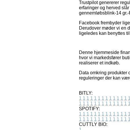
Trustpilot genererer reg
erfaringer og herved slår 
gennemløbsblink-14 gr.-F
Facebook frembyder lige 
Derudover møder vi en del
ligeledes kan benyttes ti
Denne hjemmeside finans
hvor vi markedsfører but
realiserer et indkøb.
Data omkring produkter og
reguleringer der kan være
BITLY:
1
1
1
1
1
1
1
1
1
1
1
1
1
1
1
1
1
1
1
1
1
1
1
1
1
1
SPOTIFY:
1
1
1
1
1
1
1
1
1
1
1
1
1
1
1
1
1
1
1
1
1
1
1
1
1
1
CUTTLY BIO:
1