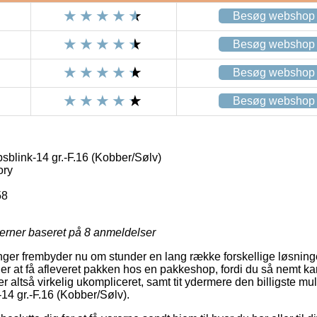
Besøg webshop
Besøg webshop
Besøg webshop
Besøg webshop
link-14 gr.-F.16 (Kobber/Sølv)
ory
58
jerner baseret på
8
anmeldelser
inger frembyder nu om stunder en lang række forskellige løsninger
r at få afleveret pakken hos en pakkeshop, fordi du så nemt ka
er altså virkelig ukompliceret, samt tit ydermere den billigste mul
4 gr.-F.16 (Kobber/Sølv).