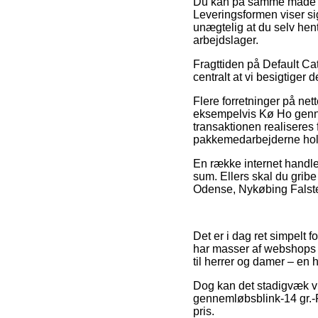
Du kan på samme måde besl
Leveringsformen viser si
unægtelig at du selv hent
arbejdslager.
Fragttiden på Default Cat
centralt at vi besigtiger
Flere forretninger på net
eksempelvis Kø Ho genne
transaktionen realiseres 
pakkemedarbejderne hold
En række internet handle
sum. Ellers skal du gribe 
Odense, Nykøbing Falster 
Det er i dag ret simpelt f
har masser af webshops v
til herrer og damer – en 
Dog kan det stadigvæk vi
gennemløbsblink-14 gr.-F
pris.