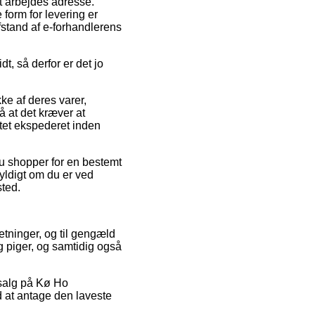
it arbejdes adresse.
form for levering er
afstand af e-forhandlerens
, så derfor er det jo
ke af deres varer,
at det kræver at
ktet ekspederet inden
du shopper for en bestemt
gyldigt om du er ved
sted.
retninger, og til gengæld
g piger, og samtidig også
dsalg på Kø Ho
d at antage den laveste