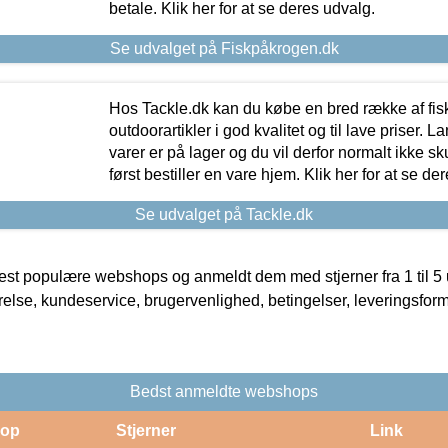
betale. Klik her for at se deres udvalg.
Se udvalget på Fiskpåkrogen.dk
Hos Tackle.dk kan du købe en bred række af fis
outdoorartikler i god kvalitet og til lave priser. L
varer er på lager og du vil derfor normalt ikke sk
først bestiller en vare hjem. Klik her for at se de
Se udvalget på Tackle.dk
t populære webshops og anmeldt dem med stjerner fra 1 til 5 ud
rrelse, kundeservice, brugervenlighed, betingelser, leveringsfor
Bedst anmeldte webshops
op
Stjerner
Link