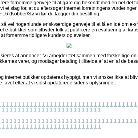
ulære fornemme genveje til at gøre dig bekendt med en hel del t
vi et slag for, at du eftersøger internet forretningens vurderinge
.16 (Kobber/Sølv) før du lægger din bestilling.
så vel nogenlunde ønskværdige genveje til at få en idé om e-s
 e-butikker som tilbyder folk at publicere en evaluering af køb
l at fornemme tidligere kunders oplevelser.
ieres af annoncer. Vi arbejder tæt sammen med forskellige on
ikkernes varer, og modtager betaling i tilfælde af at en af de b
 internet butikker opdateres hyppigt, men vi ønsker ikke at blive 
 lavet efter at vi sidst opdaterede sidens oplysninger.
1
1
1
1
1
1
1
1
1
1
1
1
1
1
1
1
1
1
1
1
1
1
1
1
1
1
1
1
1
1
1
1
1
1
1
1
1
1
1
1
1
1
1
1
1
1
1
1
1
1
1
1
1
1
1
1
1
1
1
1
1
1
1
1
1
1
1
1
1
1
1
1
1
1
1
1
1
1
1
1
1
1
1
1
1
1
1
1
1
1
1
1
1
1
1
1
1
1
1
1
1
1
1
1
1
1
1
1
1
1
1
1
1
1
1
1
1
1
1
1
1
1