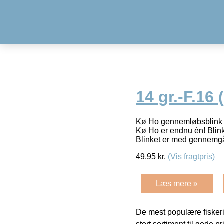
14 gr.-F.16
Kø Ho gennemløbsblink – 
Kø Ho er endnu én! Blink
Blinket er med gennemg
49.95
kr.
(Vis fragtpris)
Læs mere »
De mest populære fiskeri