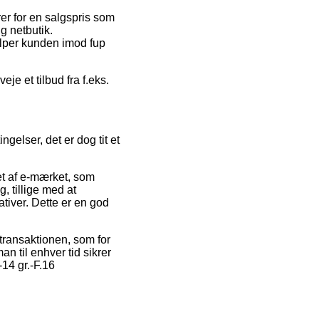
rer for en salgspris som
g netbutik.
ælper kunden imod fup
je et tilbud fra f.eks.
elser, det er dog tit et
ret af e-mærket, som
, tillige med at
tiver. Dette er en god
å transaktionen, som for
an til enhver tid sikrer
14 gr.-F.16