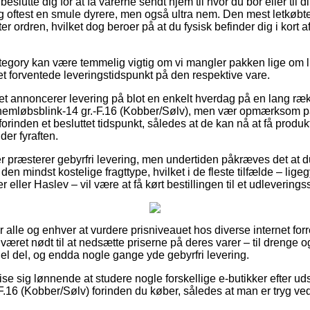
utte dig for at få varerne sendt hjem til hvor du bor eller til d
g oftest en smule dyrere, men også ultra nem. Den mest letkøbte 
er ordren, hvilket dog beroer på at du fysisk befinder dig i kort 
egory kan være temmelig vigtig om vi mangler pakken lige om lidt
 det forventede leveringstidspunkt på den respektive vare.
tet annoncerer levering på blot en enkelt hverdag på en lang ræk
mløbsblink-14 gr.-F.16 (Kobber/Sølv), men vær opmærksom på 
forinden et besluttet tidspunkt, således at de kan nå at få produ
er fyraften.
r præsterer gebyrfri levering, men undertiden påkræves det at 
den mindst kostelige fragttype, hvilket i de fleste tilfælde – lige
eller Haslev – vil være at få kørt bestillingen til et udleverings
or alle og enhver at vurdere prisniveauet hos diverse internet for
æret nødt til at nedsætte priserne på deres varer – til drenge o
hel del, og endda nogle gange yde gebyrfri levering.
se sig lønnende at studere nogle forskellige e-butikker efter u
.16 (Kobber/Sølv) forinden du køber, således at man er tryg ve