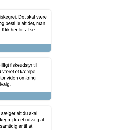
 fiskegrej. Det skal være
og bestille alt det, man
 Klik her for at se
ligt fiskeudstyr til
tid været et kæmpe
stor viden omkring
dvalg.
sælger alt du skal
skegrej fra et udvalg af
samtidig er til at