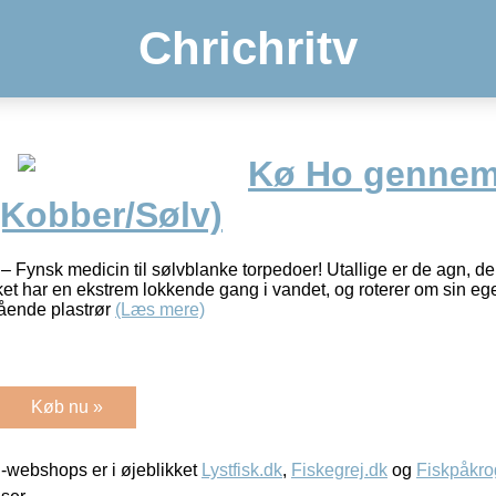
Chrichritv
Kø Ho gennem
 (Kobber/Sølv)
Fynsk medicin til sølvblanke torpedoer! Utallige er de agn, der
et har en ekstrem lokkende gang i vandet, og roterer om sin eg
ående plastrør
(Læs mere)
Køb nu »
-webshops er i øjeblikket
Lystfisk.dk
,
Fiskegrej.dk
og
Fiskpåkro